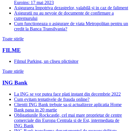
Euroins: 17 mai 2023
Asigurarea împotriva dezastrelor, valabilă și in caz de faliment
Asiguratii nu au nevoie de documente de confirmare a
cutremurului
Cum functioneaza o asigurare de viata Metropolitan pentru un
credit la Banca Transilvania?
Toate stirile
FILME
Filmul Parking, un cliseu plictisitor
Toate stirile
ING Bank
La ING se vor putea face plati instant din decembrie 2022
Cum evitam tentativele de frauda online?
Clientii ING Bank trebuie sa-si actualizeze aplicatia Home
Bank pana in 20 martie
Obligatiunile Rockcastle, cel mai mare proprietar de centre
comerciale din Europa Centrala si de Est, intermediata de
ING Bank
ING Bank transforma departamentul de responsabilitate