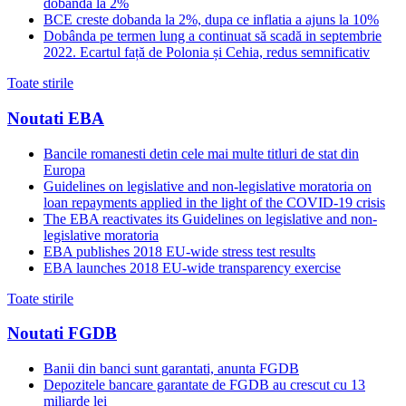
dobanda la 2%
BCE creste dobanda la 2%, dupa ce inflatia a ajuns la 10%
Dobânda pe termen lung a continuat să scadă in septembrie
2022. Ecartul față de Polonia și Cehia, redus semnificativ
Toate stirile
Noutati EBA
Bancile romanesti detin cele mai multe titluri de stat din
Europa
Guidelines on legislative and non-legislative moratoria on
loan repayments applied in the light of the COVID-19 crisis
The EBA reactivates its Guidelines on legislative and non-
legislative moratoria
EBA publishes 2018 EU-wide stress test results
EBA launches 2018 EU-wide transparency exercise
Toate stirile
Noutati FGDB
Banii din banci sunt garantati, anunta FGDB
Depozitele bancare garantate de FGDB au crescut cu 13
miliarde lei