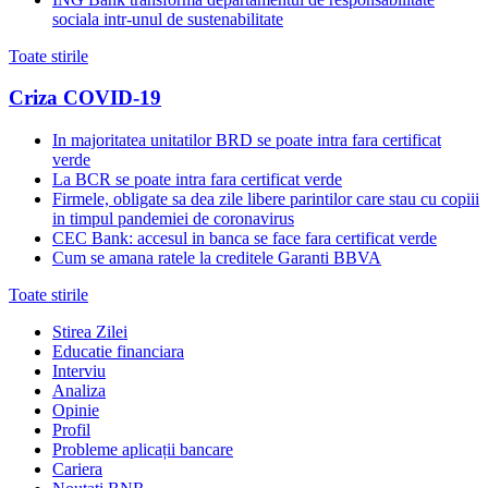
sociala intr-unul de sustenabilitate
Toate stirile
Criza COVID-19
In majoritatea unitatilor BRD se poate intra fara certificat
verde
La BCR se poate intra fara certificat verde
Firmele, obligate sa dea zile libere parintilor care stau cu copiii
in timpul pandemiei de coronavirus
CEC Bank: accesul in banca se face fara certificat verde
Cum se amana ratele la creditele Garanti BBVA
Toate stirile
Stirea Zilei
Educatie financiara
Interviu
Analiza
Opinie
Profil
Probleme aplicații bancare
Cariera