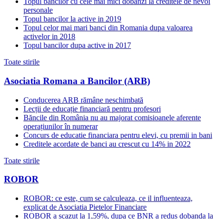
Topul bancilor cu cele mai mici dobanzi la creditele de nevoi
personale
Topul bancilor la active in 2019
Topul celor mai mari banci din Romania dupa valoarea
activelor in 2018
Topul bancilor dupa active in 2017
Toate stirile
Asociatia Romana a Bancilor (ARB)
Conducerea ARB rămâne neschimbată
Lecții de educație financiară pentru profesori
Băncile din România nu au majorat comisioanele aferente
operațiunilor în numerar
Concurs de educatie financiara pentru elevi, cu premii in bani
Creditele acordate de banci au crescut cu 14% in 2022
Toate stirile
ROBOR
ROBOR: ce este, cum se calculeaza, ce il influenteaza,
explicat de Asociatia Pietelor Financiare
ROBOR a scazut la 1,59%, dupa ce BNR a redus dobanda la