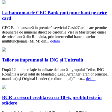
La bancomatele CEC Bank poți pune bani pe orice
card
CEC Bank lansează în premieră serviciul Cash2Card, care permite
depunerea de numerar direct pe cardurile Visa și Mastercard emise
de orice bancă din România, prin intermediul bancomatelor
multifuncționale (MFM) din...
detalii
Teilor se împrumută la ING și Unicredit
După 12 ani de relație în calitate de bancă a grupului Teilor, ING
România a avut rolul de Mandated Lead Arranger (aranjor principal
mandatat) și Original Lender (creditor inițial) într-o...
detalii
BCR a crescut creditarea cu 10%, profitul este în
scădere