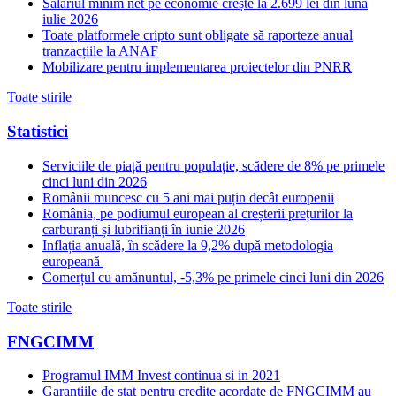
Salariul minim net pe economie crește la 2.699 lei din luna
iulie 2026
Toate platformele cripto sunt obligate să raporteze anual
tranzacțiile la ANAF
Mobilizare pentru implementarea proiectelor din PNRR
Toate stirile
Statistici
Serviciile de piață pentru populație, scădere de 8% pe primele
cinci luni din 2026
Românii muncesc cu 5 ani mai puțin decât europenii
România, pe podiumul european al creșterii prețurilor la
carburanți și lubrifianți în iunie 2026
Inflația anuală, în scădere la 9,2% după metodologia
europeană
Comerțul cu amănuntul, -5,3% pe primele cinci luni din 2026
Toate stirile
FNGCIMM
Programul IMM Invest continua si in 2021
Garantiile de stat pentru credite acordate de FNGCIMM au