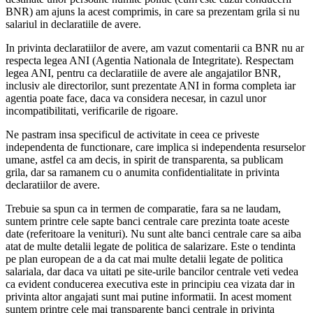
BNR) am ajuns la acest comprimis, in care sa prezentam grila si nu
salariul in declaratiile de avere.
In privinta declaratiilor de avere, am vazut comentarii ca BNR nu ar
respecta legea ANI (Agentia Nationala de Integritate). Respectam
legea ANI, pentru ca declaratiile de avere ale angajatilor BNR,
inclusiv ale directorilor, sunt prezentate ANI in forma completa iar
agentia poate face, daca va considera necesar, in cazul unor
incompatibilitati, verificarile de rigoare.
Ne pastram insa specificul de activitate in ceea ce priveste
independenta de functionare, care implica si independenta resurselor
umane, astfel ca am decis, in spirit de transparenta, sa publicam
grila, dar sa ramanem cu o anumita confidentialitate in privinta
declaratiilor de avere.
Trebuie sa spun ca in termen de comparatie, fara sa ne laudam,
suntem printre cele sapte banci centrale care prezinta toate aceste
date (referitoare la venituri). Nu sunt alte banci centrale care sa aiba
atat de multe detalii legate de politica de salarizare. Este o tendinta
pe plan european de a da cat mai multe detalii legate de politica
salariala, dar daca va uitati pe site-urile bancilor centrale veti vedea
ca evident conducerea executiva este in principiu cea vizata dar in
privinta altor angajati sunt mai putine informatii. In acest moment
suntem printre cele mai transparente banci centrale in privinta