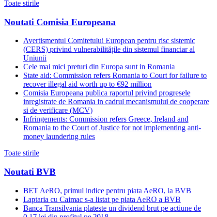
Toate stirile
Noutati Comisia Europeana
Avertismentul Comitetului European pentru risc sistemic
(CERS) privind vulnerabilitățile din sistemul financiar al
Uniunii
Cele mai mici preturi din Europa sunt in Romania
State aid: Commission refers Romania to Court for failure to
recover illegal aid worth up to €92 million
Comisia Europeana publica raportul privind progresele
inregistrate de Romania in cadrul mecanismului de cooperare
si de verificare (MCV)
Infringements: Commission refers Greece, Ireland and
Romania to the Court of Justice for not implementing anti-
money laundering rules
Toate stirile
Noutati BVB
BET AeRO, primul indice pentru piata AeRO, la BVB
Laptaria cu Caimac s-a listat pe piata AeRO a BVB
Banca Transilvania plateste un dividend brut pe actiune de
0,17 lei din profitul pe 2018