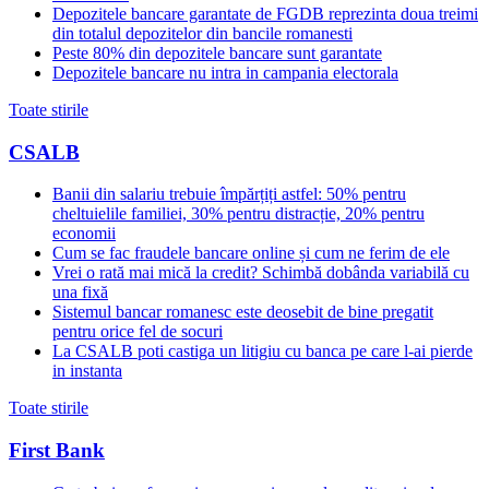
Depozitele bancare garantate de FGDB reprezinta doua treimi
din totalul depozitelor din bancile romanesti
Peste 80% din depozitele bancare sunt garantate
Depozitele bancare nu intra in campania electorala
Toate stirile
CSALB
Banii din salariu trebuie împărțiți astfel: 50% pentru
cheltuielile familiei, 30% pentru distracție, 20% pentru
economii
Cum se fac fraudele bancare online și cum ne ferim de ele
Vrei o rată mai mică la credit? Schimbă dobânda variabilă cu
una fixă
Sistemul bancar romanesc este deosebit de bine pregatit
pentru orice fel de socuri
La CSALB poti castiga un litigiu cu banca pe care l-ai pierde
in instanta
Toate stirile
First Bank