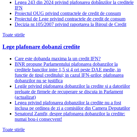
Legea 243 din 2024 privind plafonarea dobânzilor la creditele
IFN
Proiectul OUG privind contractele de credit de consum
Proiectul de Lege privind contractele de credit de consum
Decizia nr.105/2007 privind raportarea la Biroul de Credit
Toate stirile
Lege plafonare dobanzi credite
Care este dobanda maxima la un credit IFN?
BNR propune Parlamentului plafonarea dobanzilor la
creditele bancilor intre 1,5 si 4 ori peste DAE medie, in
functie de tipul creditului; in cazul IFN-urilor, plafonarea
dobanzilor nu se justifica
Legile privind plafonarea dobanzilor la credite si a datoriilor
preluate de firmele de recuperare se discuta in Parlament
(actualizat)
Legea privind plafonarea dobanzilor la credite nu a fost
inclusa pe ordinea de zi a comisiilor din Camera Deputatilor
Senatorul Zamfir, despre plafonarea dobanzilor la credite:
numai bou-i consecvent!
Toate stirile