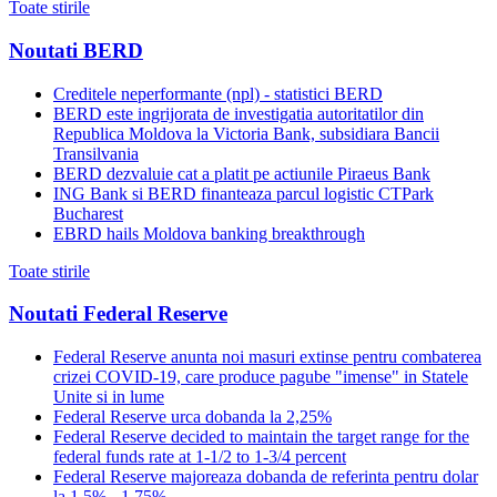
Toate stirile
Noutati BERD
Creditele neperformante (npl) - statistici BERD
BERD este ingrijorata de investigatia autoritatilor din
Republica Moldova la Victoria Bank, subsidiara Bancii
Transilvania
BERD dezvaluie cat a platit pe actiunile Piraeus Bank
ING Bank si BERD finanteaza parcul logistic CTPark
Bucharest
EBRD hails Moldova banking breakthrough
Toate stirile
Noutati Federal Reserve
Federal Reserve anunta noi masuri extinse pentru combaterea
crizei COVID-19, care produce pagube "imense" in Statele
Unite si in lume
Federal Reserve urca dobanda la 2,25%
Federal Reserve decided to maintain the target range for the
federal funds rate at 1-1/2 to 1-3/4 percent
Federal Reserve majoreaza dobanda de referinta pentru dolar
la 1,5% - 1,75%