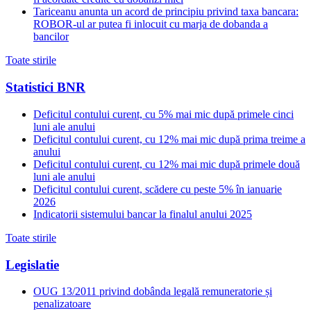
Tariceanu anunta un acord de principiu privind taxa bancara:
ROBOR-ul ar putea fi inlocuit cu marja de dobanda a
bancilor
Toate stirile
Statistici BNR
Deficitul contului curent, cu 5% mai mic după primele cinci
luni ale anului
Deficitul contului curent, cu 12% mai mic după prima treime a
anului
Deficitul contului curent, cu 12% mai mic după primele două
luni ale anului
Deficitul contului curent, scădere cu peste 5% în ianuarie
2026
Indicatorii sistemului bancar la finalul anului 2025
Toate stirile
Legislatie
OUG 13/2011 privind dobânda legală remuneratorie și
penalizatoare