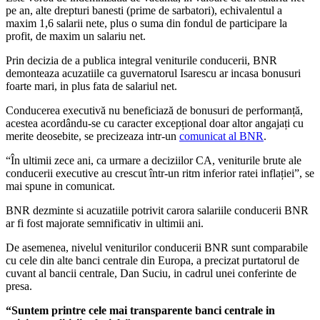
pe an, alte drepturi banesti (prime de sarbatori), echivalentul a
maxim 1,6 salarii nete, plus o suma din fondul de participare la
profit, de maxim un salariu net.
Prin decizia de a publica integral veniturile conducerii, BNR
demonteaza acuzatiile ca guvernatorul Isarescu ar incasa bonusuri
foarte mari, in plus fata de salariul net.
Conducerea executivă nu beneficiază de bonusuri de performanță,
acestea acordându-se cu caracter excepțional doar altor angajați cu
merite deosebite, se precizeaza intr-un
comunicat al BNR
.
“În ultimii zece ani, ca urmare a deciziilor CA, veniturile brute ale
conducerii executive au crescut într-un ritm inferior ratei inflației”, se
mai spune in comunicat.
BNR dezminte si acuzatiile potrivit carora salariile conducerii BNR
ar fi fost majorate semnificativ in ultimii ani.
De asemenea, nivelul veniturilor conducerii BNR sunt comparabile
cu cele din alte banci centrale din Europa, a precizat purtatorul de
cuvant al bancii centrale, Dan Suciu, in cadrul unei conferinte de
presa.
“Suntem printre cele mai transparente banci centrale in