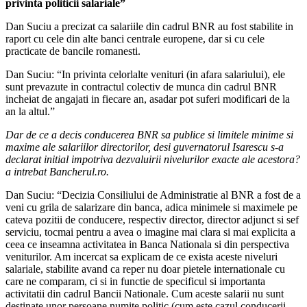
privinta politicii salariale”
Dan Suciu a precizat ca salariile din cadrul BNR au fost stabilite in
raport cu cele din alte banci centrale europene, dar si cu cele
practicate de bancile romanesti.
Dan Suciu: “In privinta celorlalte venituri (in afara salariului), ele
sunt prevazute in contractul colectiv de munca din cadrul BNR
incheiat de angajati in fiecare an, asadar pot suferi modificari de la
an la altul.”
Dar de ce a decis conducerea BNR sa publice si limitele minime si
maxime ale salariilor directorilor, desi guvernatorul Isarescu s-a
declarat initial impotriva dezvaluirii nivelurilor exacte ale acestora?
a intrebat Bancherul.ro.
Dan Suciu: “Decizia Consiliului de Administratie al BNR a fost de a
veni cu grila de salarizare din banca, adica minimele si maximele pe
cateva pozitii de conducere, respectiv director, director adjunct si sef
serviciu, tocmai pentru a avea o imagine mai clara si mai explicita a
ceea ce inseamna activitatea in Banca Nationala si din perspectiva
veniturilor. Am incercat sa explicam de ce exista aceste niveluri
salariale, stabilite avand ca reper nu doar pietele internationale cu
care ne comparam, ci si in functie de specificul si importanta
activitatii din cadrul Bancii Nationale. Cum aceste salarii nu sunt
destinate unor persoane numite politic (cum este cazul conducerii