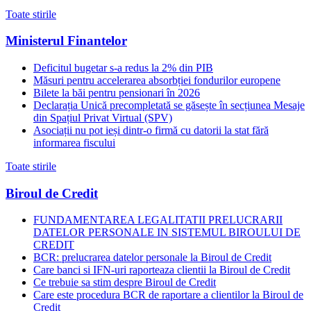
Toate stirile
Ministerul Finantelor
Deficitul bugetar s-a redus la 2% din PIB
Măsuri pentru accelerarea absorbției fondurilor europene
Bilete la băi pentru pensionari în 2026
Declarația Unică precompletată se găsește în secțiunea Mesaje
din Spațiul Privat Virtual (SPV)
Asociații nu pot ieși dintr-o firmă cu datorii la stat fără
informarea fiscului
Toate stirile
Biroul de Credit
FUNDAMENTAREA LEGALITATII PRELUCRARII
DATELOR PERSONALE IN SISTEMUL BIROULUI DE
CREDIT
BCR: prelucrarea datelor personale la Biroul de Credit
Care banci si IFN-uri raporteaza clientii la Biroul de Credit
Ce trebuie sa stim despre Biroul de Credit
Care este procedura BCR de raportare a clientilor la Biroul de
Credit