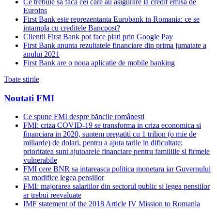
Ce trebuie sa faca cei care au asigurare la credit emisa de
Euroins
First Bank este reprezentanta Eurobank in Romania: ce se
intampla cu creditele Bancpost?
Clientii First Bank pot face plati prin Google Pay
First Bank anunta rezultatele financiare din prima jumatate a
anului 2021
First Bank are o noua aplicatie de mobile banking
Toate stirile
Noutati FMI
Ce spune FMI despre băncile românești
FMI: criza COVID-19 se transforma in criza economica si
financiara in 2020, suntem pregatiti cu 1 trilion (o mie de
miliarde) de dolari, pentru a ajuta tarile in dificultate;
prioritatea sunt ajutoarele financiare pentru familiile si firmele
vulnerabile
FMI cere BNR sa intareasca politica monetara iar Guvernului
sa modifice legea pensiilor
FMI: majorarea salariilor din sectorul public si legea pensiilor
ar trebui reevaluate
IMF statement of the 2018 Article IV Mission to Romania