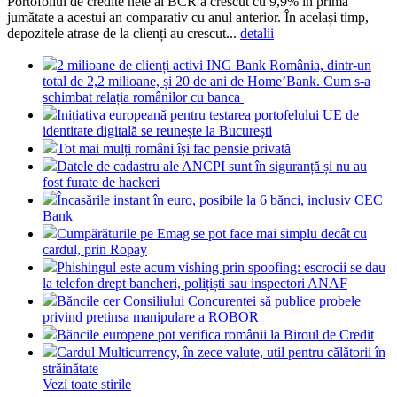
Portofoliul de credite nete al BCR a crescut cu 9,9% în prima
jumătate a acestui an comparativ cu anul anterior. În același timp,
depozitele atrase de la clienți au crescut...
detalii
2 milioane de clienți activi ING Bank România, dintr-un
total de 2,2 milioane, și 20 de ani de Home’Bank. Cum s-a
schimbat relația românilor cu banca
Inițiativa europeană pentru testarea portofelului UE de
identitate digitală se reunește la București
Tot mai mulți români își fac pensie privată
Datele de cadastru ale ANCPI sunt în siguranță și nu au
fost furate de hackeri
Încasările instant în euro, posibile la 6 bănci, inclusiv CEC
Bank
Cumpărăturile pe Emag se pot face mai simplu decât cu
cardul, prin Ropay
Phishingul este acum vishing prin spoofing: escrocii se dau
la telefon drept bancheri, polițiști sau inspectori ANAF
Băncile cer Consiliului Concurenței să publice probele
privind pretinsa manipulare a ROBOR
Băncile europene pot verifica românii la Biroul de Credit
Cardul Multicurrency, în zece valute, util pentru călătorii în
străinătate
Vezi toate stirile