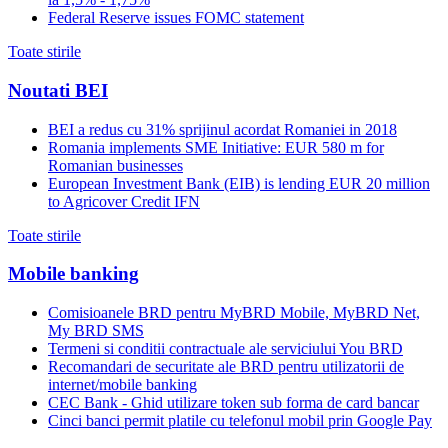
Federal Reserve issues FOMC statement
Toate stirile
Noutati BEI
BEI a redus cu 31% sprijinul acordat Romaniei in 2018
Romania implements SME Initiative: EUR 580 m for
Romanian businesses
European Investment Bank (EIB) is lending EUR 20 million
to Agricover Credit IFN
Toate stirile
Mobile banking
Comisioanele BRD pentru MyBRD Mobile, MyBRD Net,
My BRD SMS
Termeni si conditii contractuale ale serviciului You BRD
Recomandari de securitate ale BRD pentru utilizatorii de
internet/mobile banking
CEC Bank - Ghid utilizare token sub forma de card bancar
Cinci banci permit platile cu telefonul mobil prin Google Pay