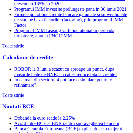
crescut cu 185% in 2020
Programul IMM invest se prelungeste pana in 30 iunie 2021
Firmele pot obtine credite bancare garantate si subventionate
de stat, pe baza facturilor (factoring), prin programul IMM
Factor
Programul IMM Leasing va fi operational in perioada
urmatoare, anunta FNGCIMM
Toate stirile
Calculator de credite
ROBOR la 3 luni a scazut cu aproape un punct, dupa
masurile luate de BNR; cu cat se reduce rata la credite?
In ce mall din sectorul 4 pot face o simulare pentru o
refinantare?
Toate stirile
Noutati BCE
Dobanda la euro scade la 2,25%
Acord intre BCE si BNR pentru supravegherea bancilor
Banca Centrala Europeana (BCE) explica de ce a majorat