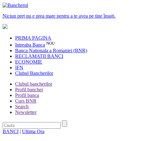
Niciun preț nu e prea mare pentru a te avea pe tine însuți.
PRIMA PAGINA
NOU
Intreaba Banca
Banca Nationala a Romaniei (BNR)
RECLAMATII BANCI
ECONOMIE
IFN
Clubul Bancherilor
Clubul bancherilor
Profil bancher
Profil banca
Curs BNR
Search
Newsletter
BANCI
|
Ultima Ora