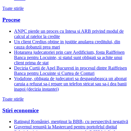
Toate stirile
Procese
ANPC pierde un proces cu Intesa si ARB privind modul de
calcul al ratelor la credite
Un client Credius obtine in justitie anularea creditului, din
cauza dobanzii prea mari
Hotararea judecatoriei prin care Aedificium, fosta Raiffeisen
Banca pentru Locuinte, si statul sunt obligati sa achite unui
client prima de stat
Decizia Curtii de Apel Bucuresti in procesul dintre Raiffeisen
Banca pentru Locuinte si Curtea de Conturi
Vodafone, obligata de judecatori sa despagubeasca un abonat
caruia a refuzat sa-i repare un telefon stricat sau sa-i dea banii
inapoi (decizia instantei)
Toate stirile
Stiri economice
Ratingul României, menținut la BBB- cu perspectivă negativă
Guvernul renunță la Mastercard pentru portofelul digital