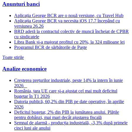
Anunturi banci
Aplicația George BCR are o nouă versiune, cu Travel Hub
Aplicația George BCR va necesita iOS 17.7 începând cu
versiunea 26.26
BRD aderă la contractul colectiv de muncă încheiat de CPBR
cu sindicatele
Libra Bank și-a majorat profitul cu 20%, la 324 milioane lei
Programul BCR de sărbătorile de Paște
Toate stirile
Analize economice
Creșterea prețurilor industriale, peste 14% la intern în iunie
2026
România, țara UE care și-a ajustat cel mai mult deficitul
bugetar în T1 2026
Datoria publică, 60,2% din PIB pe date operative, în aprilie
2026
Deficitul bugetar, 2% din PIB la jumătatea anului. Plățile
pentru dobânzi, mai mari decât ajustarea fiscală
Semnal de alarmă - producția industrială, -3,3% după primele
cinci luni ale anului