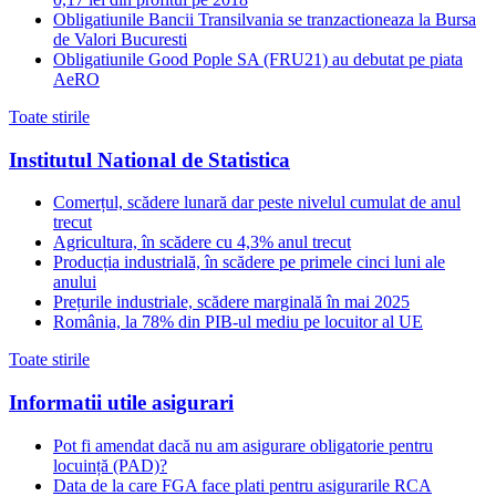
Obligatiunile Bancii Transilvania se tranzactioneaza la Bursa
de Valori Bucuresti
Obligatiunile Good Pople SA (FRU21) au debutat pe piata
AeRO
Toate stirile
Institutul National de Statistica
Comerțul, scădere lunară dar peste nivelul cumulat de anul
trecut
Agricultura, în scădere cu 4,3% anul trecut
Producția industrială, în scădere pe primele cinci luni ale
anului
Prețurile industriale, scădere marginală în mai 2025
România, la 78% din PIB-ul mediu pe locuitor al UE
Toate stirile
Informatii utile asigurari
Pot fi amendat dacă nu am asigurare obligatorie pentru
locuință (PAD)?
Data de la care FGA face plati pentru asigurarile RCA