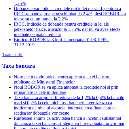
1,25%
Dobanzile variabile la creditele noi in lei nu scad, pentru ca
IRCC ramane aproape neschimbat, la 2,4%, desi ROBOR s-a
micsorat cu un punct, la 2,2%
IRCC, indicele de dobanda pentru creditele in lei ale
persoanelor fizice, a scazut la 1,75%, dar nu va avea efecte
imediate pe piata creditarii
Istoricul ROBOR la 3 luni, in perioada 01.08.1995 -
31.12.2019
Toate stirile
Taxa bancara
Normele metodologice pentru aplicarea taxei bancare,
publicate de Ministerul Finantelor
Noul ROBOR se va aplica automat la creditele noi si prin
refinantare la cele in derulare
Taxa bancara ar putea fi redusa de la 1,2% la 0,4% la bancile
mari si 0,2% la cele mici, insa bancherii avertizeaza ca
indiferent de nivelul acesteia, intermedierea financiara va
scadea iar dobanzile vor creste
Raiffeisen anunta ca activitatea bancii a incetinit substantial
din cauza taxei bancare; strategia va fi reevaluata, nu vor mai
fi acordate credite cu dobanzi mici