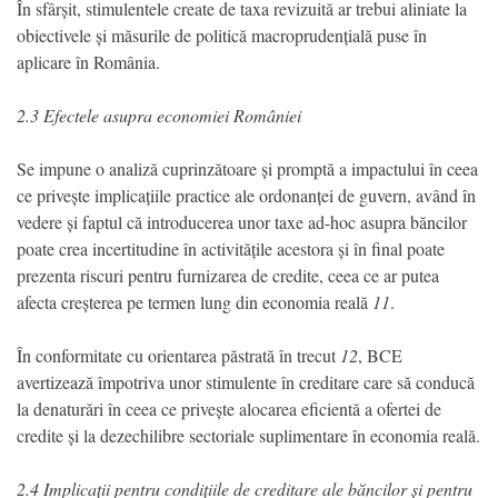
În sfârșit, stimulentele create de taxa revizuită ar trebui aliniate la
obiectivele și măsurile de politică macroprudențială puse în
aplicare în România.
2.3 Efectele asupra economiei României
Se impune o analiză cuprinzătoare și promptă a impactului în ceea
ce privește implicațiile practice ale ordonanței de guvern, având în
vedere și faptul că introducerea unor taxe ad-hoc asupra băncilor
poate crea incertitudine în activitățile acestora și în final poate
prezenta riscuri pentru furnizarea de credite, ceea ce ar putea
afecta creșterea pe termen lung din economia reală
11
.
În conformitate cu orientarea păstrată în trecut
12
, BCE
avertizează împotriva unor stimulente în creditare care să conducă
la denaturări în ceea ce privește alocarea eficientă a ofertei de
credite și la dezechilibre sectoriale suplimentare în economia reală.
2.4 Implicații pentru condițiile de creditare ale băncilor și pentru