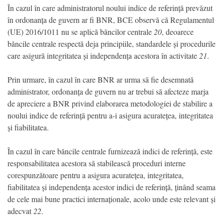
În cazul în care administratorul noului indice de referință prevăzut
în ordonanța de guvern ar fi BNR, BCE observă că Regulamentul
(UE) 2016/1011 nu se aplică băncilor centrale
20
, deoarece
băncile centrale respectă deja principiile, standardele și procedurile
care asigură integritatea și independența acestora în activitate
21
.
Prin urmare, în cazul în care BNR ar urma să fie desemnată
administrator, ordonanța de guvern nu ar trebui să afecteze marja
de apreciere a BNR privind elaborarea metodologiei de stabilire a
noului indice de referință pentru a-i asigura acuratețea, integritatea
și fiabilitatea.
În cazul în care băncile centrale furnizează indici de referință, este
responsabilitatea acestora să stabilească proceduri interne
corespunzătoare pentru a asigura acuratețea, integritatea,
fiabilitatea și independența acestor indici de referință, ținând seama
de cele mai bune practici internaționale, acolo unde este relevant și
adecvat
22
.