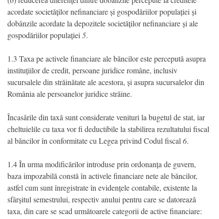
acordate societăților nefinanciare și gospodăriilor populației și
dobânzile acordate la depozitele societăților nefinanciare și ale
gospodăriilor populației
5
.
1.3 Taxa pe activele financiare ale băncilor este percepută asupra
instituțiilor de credit, persoane juridice române, inclusiv
sucursalele din străinătate ale acestora, și asupra sucursalelor din
România ale persoanelor juridice străine.
Încasările din taxă sunt considerate venituri la bugetul de stat, iar
cheltuielile cu taxa vor fi deductibile la stabilirea rezultatului fiscal
al băncilor în conformitate cu Legea privind Codul fiscal
6
.
1.4 În urma modificărilor introduse prin ordonanța de guvern,
baza impozabilă constă în activele financiare nete ale băncilor,
astfel cum sunt înregistrate în evidențele contabile, existente la
sfârșitul semestrului, respectiv anului pentru care se datorează
taxa, din care se scad următoarele categorii de active financiare: