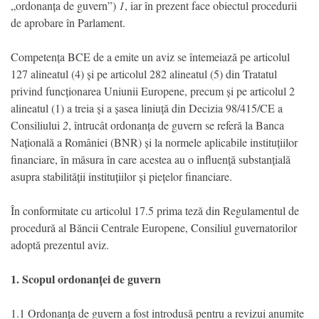
„ordonanța de guvern”)
1
, iar în prezent face obiectul procedurii
de aprobare în Parlament.
Competența BCE de a emite un aviz se întemeiază pe articolul
127 alineatul (4) și pe articolul 282 alineatul (5) din Tratatul
privind funcționarea Uniunii Europene, precum și pe articolul 2
alineatul (1) a treia și a șasea liniuță din Decizia 98/415/CE a
Consiliului
2
, întrucât ordonanța de guvern se referă la Banca
Națională a României (BNR) și la normele aplicabile instituțiilor
financiare, în măsura în care acestea au o influență substanțială
asupra stabilității instituțiilor și piețelor financiare.
În conformitate cu articolul 17.5 prima teză din Regulamentul de
procedură al Băncii Centrale Europene, Consiliul guvernatorilor
adoptă prezentul aviz.
1. Scopul ordonanței de guvern
1.1 Ordonanța de guvern a fost introdusă pentru a revizui anumite