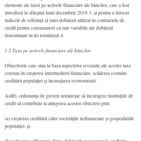
elemente ale taxei pe activele financiare ale băncilor, care a fost
introdusă la sfârșitul lunii decembrie 2018
3
, și pentru a înlocui
indicele de referință al ratei dobânzii utilizat în contractele de
credit pentru consumatori cu rate variabile ale dobânzii
denominate în lei românești
4
.
1.2 Taxa pe activele financiare ale băncilor
Obiectivele care stau la baza aspectelor revizuite ale acestei taxe
constau în creșterea intermedierii financiare, scăderea costului
creditării populației și încurajarea economisirii.
Astfel, ordonanța de guvern urmărește să încurajeze instituțiile de
credit să contribuie la atingerea acestor obiective prin:
(a) creșterea creditării către societățile nefinanciare și gospodăriile
populației; și
(b) reducerea diferenței dintre dobânzile percepute la creditele