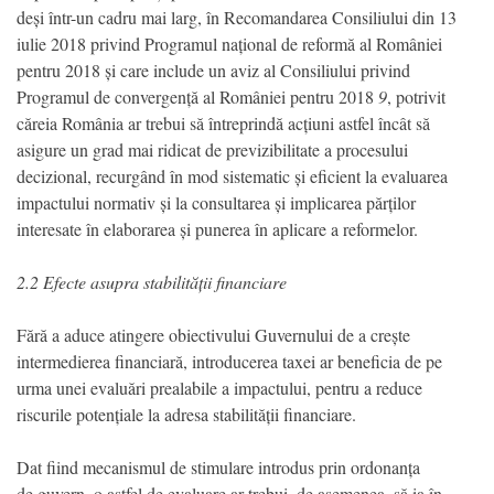
deși într-un cadru mai larg, în Recomandarea Consiliului din 13
iulie 2018 privind Programul național de reformă al României
pentru 2018 și care include un aviz al Consiliului privind
Programul de convergență al României pentru 2018
9
, potrivit
căreia România ar trebui să întreprindă acțiuni astfel încât să
asigure un grad mai ridicat de previzibilitate a procesului
decizional, recurgând în mod sistematic și eficient la evaluarea
impactului normativ și la consultarea și implicarea părților
interesate în elaborarea și punerea în aplicare a reformelor.
2.2 Efecte asupra stabilității financiare
Fără a aduce atingere obiectivului Guvernului de a crește
intermedierea financiară, introducerea taxei ar beneficia de pe
urma unei evaluări prealabile a impactului, pentru a reduce
riscurile potențiale la adresa stabilității financiare.
Dat fiind mecanismul de stimulare introdus prin ordonanța
de guvern, o astfel de evaluare ar trebui, de asemenea, să ia în