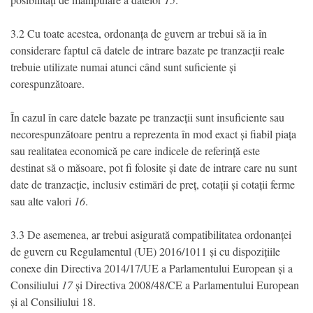
3.2 Cu toate acestea, ordonanța de guvern ar trebui să ia în
considerare faptul că datele de intrare bazate pe tranzacții reale
trebuie utilizate numai atunci când sunt suficiente și
corespunzătoare.
În cazul în care datele bazate pe tranzacții sunt insuficiente sau
necorespunzătoare pentru a reprezenta în mod exact și fiabil piața
sau realitatea economică pe care indicele de referință este
destinat să o măsoare, pot fi folosite și date de intrare care nu sunt
date de tranzacție, inclusiv estimări de preț, cotații și cotații ferme
sau alte valori
16
.
3.3 De asemenea, ar trebui asigurată compatibilitatea ordonanței
de guvern cu Regulamentul (UE) 2016/1011 și cu dispozițiile
conexe din Directiva 2014/17/UE a Parlamentului European și a
Consiliului
17
și Directiva 2008/48/CE a Parlamentului European
și al Consiliului 18.