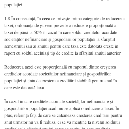
populației.
1.8 În consecință, în ceea ce privește prima categorie de reducere a
taxei, ordonanța de guvern prevede o reducere proporțională a
taxei de până la 50% în cazul în care soldul creditelor acordate
societăților nefinanciare și gospodăriilor populației la sfârșitul
semestrului sau al anului pentru care taxa este datorată crește în
raport cu soldul aceluiași tip de credite la sfârșitul anului anterior.
Reducerea taxei este proporțională cu raportul dintre creșterea
creditelor acordate societăților nefinanciare și gospodăriilor
populației și ținta de creștere a creditării stabilită pentru anul în
care este datorată taxa.
În cazul în care creditele acordate societăților nefinanciare și
gospodăriilor populației scad, nu se aplică o reducere a taxei. În
plus, referința față de care se calculează creșterea creditării pentru
anul următor nu va fi redusă, ci se va menține la nivelul soldului
creditelor la sfârșitul anului anterior anului în care creditele