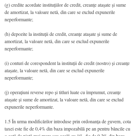
(g) credite acordate instituțiilor de credit, creanțe atașate și sume
de amortizat, la valoare netă, din care se exclud expunerile
neperformante;
(h) depozite la instituții de credit, creanțe atașate și sume de
amortizat, la valoare netă, din care se exclud expunerile
neperformante;
(i) conturi de corespondent la instituții de credit (nostro) și creanțe
atașate, la valoare netă, din care se exclud expunerile
neperformante;
(j) operațiuni reverse repo și titluri luate cu împrumut, creanțe
atașate și sume de amortizat, la valoare netă, din care se exclud
expunerile neperformante.
1.5 În urma modificărilor introduse prin ordonanța de guvern, cota
taxei este fie de 0,4% din baza impozabilă pe an pentru băncile cu
o cotă de piață mai mare sau egală cu 1%, fie de 0,2% din baza