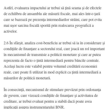
Astfel, evaluarea impactului ar trebui să țină seama și de efectele
de echilibru de ansamblu ale măsurii fiscale, mai ales într-o țară
care se bazează pe prezența intermediarilor străini, care pot evita
mai ușor sarcina fiscală sporită prin realocarea geografică a
activelor.
2.6 În sfârșit, analiza cost-beneficiu ar trebui să ia în considerare și
condițiile de finanțare a sectorului real, care joacă un rol important
în mecanismul de transmisie a politicii monetare și care ar putea
reprezenta de facto o țintă intermediară pentru băncile centrale.
Același lucru este valabil pentru volumul creditării economiei
reale, care poate fi utilizat în mod explicit ca țintă intermediară a
măsurilor de politică monetară.
În consecință, mecanismul de stimulare prevăzut prin ordonanța
de guvern, care vizează condițiile de finanțare și activitatea de
creditare, ar trebui evaluat pentru a stabili dacă poate avea
implicații asupra instrumentarului BNR.