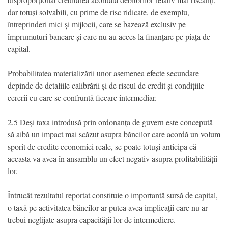
dar totuși solvabili, cu prime de risc ridicate, de exemplu,
întreprinderi mici și mijlocii, care se bazează exclusiv pe
împrumuturi bancare și care nu au acces la finanțare pe piața de
capital.
Probabilitatea materializării unor asemenea efecte secundare
depinde de detaliile calibrării și de riscul de credit și condițiile
cererii cu care se confruntă fiecare intermediar.
2.5 Deși taxa introdusă prin ordonanța de guvern este concepută
să aibă un impact mai scăzut asupra băncilor care acordă un volum
sporit de credite economiei reale, se poate totuși anticipa că
aceasta va avea în ansamblu un efect negativ asupra profitabilității
lor.
Întrucât rezultatul reportat constituie o importantă sursă de capital,
o taxă pe activitatea băncilor ar putea avea implicații care nu ar
trebui neglijate asupra capacității lor de intermediere.