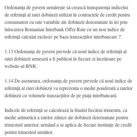
Ordonanța de guvern urmărește să crească transparența indicelui
de referință al ratei dobânzii utilizat în contractele de credit pentru
consumatori cu rate variabile ale dobânzii denominate în lei prin
înlocuirea Romanian Interbank Offer Rate cu un nou indice de
referință calculat exclusiv pe baza tranzacțiilor interbancare
7
.
1.13 Ordonanța de guvern prevede că noul indice de referință al
ratei dobânzii urmează a fi publicat în fiecare zi lucrătoare pe
website-ul BNR.
1.14 De asemenea, ordonanța de guvern prevede că noul indice de
referință al ratei dobânzii va reprezenta o medie ponderată a ratelor
dobânzii cu volumele tranzacțiilor de pe piața interbancară.
Indicele de referință se calculează la finalul fiecărui trimestru, ca
medie aritmetică a ratelor zilnice ale dobânzii determinate pentru
trimestrul anterior, urmând a se aplica de fiecare instituție de credit
pentru trimestrul următor.