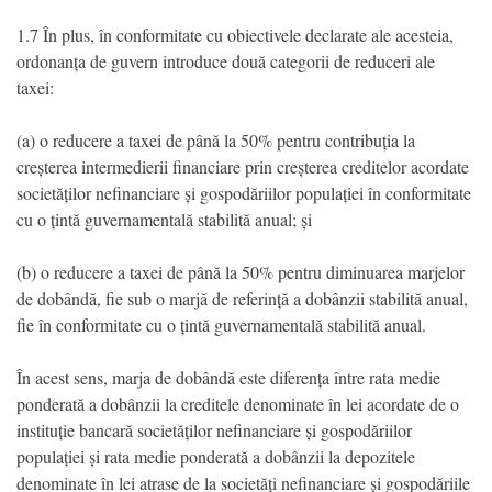
1.7 În plus, în conformitate cu obiectivele declarate ale acesteia,
ordonanța de guvern introduce două categorii de reduceri ale
taxei:
(a) o reducere a taxei de până la 50% pentru contribuția la
creșterea intermedierii financiare prin creșterea creditelor acordate
societăților nefinanciare și gospodăriilor populației în conformitate
cu o țintă guvernamentală stabilită anual; și
(b) o reducere a taxei de până la 50% pentru diminuarea marjelor
de dobândă, fie sub o marjă de referință a dobânzii stabilită anual,
fie în conformitate cu o țintă guvernamentală stabilită anual.
În acest sens, marja de dobândă este diferența între rata medie
ponderată a dobânzii la creditele denominate în lei acordate de o
instituție bancară societăților nefinanciare și gospodăriilor
populației și rata medie ponderată a dobânzii la depozitele
denominate în lei atrase de la societăți nefinanciare și gospodăriile