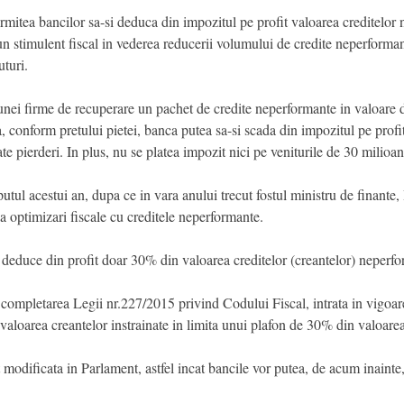
rmitea bancilor sa-si deduca din impozitul pe profit valoarea creditelor
n stimulent fiscal in vederea reducerii volumului de credite neperformante
turi.
ei firme de recuperare un pachet de credite neperformante in valoare de
, conform pretului pietei, banca putea sa-si scada din impozitul pe profi
te pierderi. In plus, nu se platea impozit nici pe veniturile de 30 milioan
putul acestui an, dupa ce in vara anului trecut fostul ministru de finante
la optimizari fiscale cu creditele neperformante.
t deduce din profit doar 30% din valoarea creditelor (creantelor) neperf
ompletarea Legii nr.227/2015 privind Codului Fiscal, intrata in vigoar
valoarea creantelor instrainate in limita unui plafon de 30% din valoarea
 modificata in Parlament, astfel incat bancile vor putea, de acum inainte,