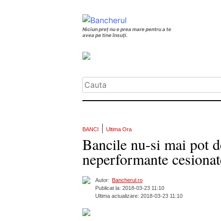
Niciun preț nu e prea mare pentru a te
avea pe tine însuți.
|
BANCI
Ultima Ora
Bancile nu-si mai pot d
neperformante cesionat
Autor:
Bancherul.ro
Publicat la: 2018-03-23 11:10
Ultima actualizare: 2018-03-23 11:10