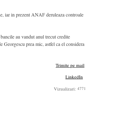
le, iar in prezent ANAF deruleaza controale
bancile au vandut anul trecut credite
de Georgescu prea mic, astfel ca el considera
Trimite pe mail
LinkedIn
Vizualizari:
4771