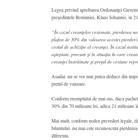
Legea privind aprobarea Ordonanţei Guvernul
președintele României, Klaus Iohannis, in 2
“În cazul creanţelor cesionate, pierderea net
plafon de 30% din valoarea acestei pierderi.
costul de achiziţie al creanţei. În cazul insti
aşteptate, precum şi în situaţia în care crean
creanţei înstrăinate şi preţul de cesiune repr
Asadar, nu se vor mai putea deduce din impoz
pretul de vanzare.
Conform exemplului de mai sus, daca pachetul
30% din 70 milioane lei, adica 21 milioane le
Mai mult, conform noilor prevederi legale, da
bilantului, nu mai este recunoscuta pierderea
diferenta.