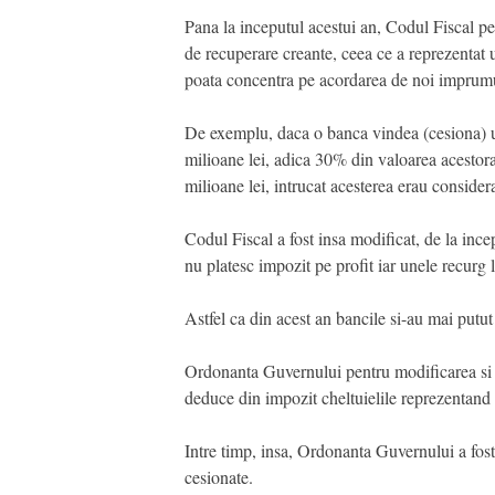
Pana la inceputul acestui an, Codul Fiscal pe
de recuperare creante, ceea ce a reprezentat u
poata concentra pe acordarea de noi imprumu
De exemplu, daca o banca vindea (cesiona) un
milioane lei, adica 30% din valoarea acestora
milioane lei, intrucat acesterea erau considera
Codul Fiscal a fost insa modificat, de la ince
nu platesc impozit pe profit iar unele recurg 
Astfel ca din acest an bancile si-au mai putu
Ordonanta Guvernului pentru modificarea si c
deduce din impozit cheltuielile reprezentand 
Intre timp, insa, Ordonanta Guvernului a fost
cesionate.