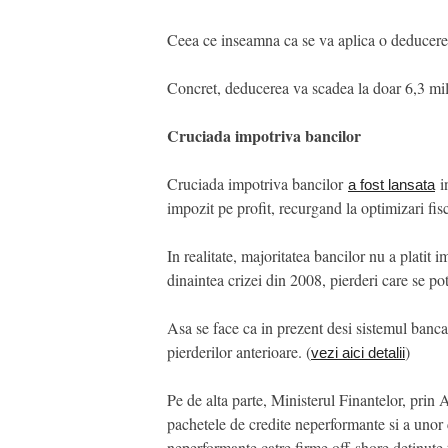
Ceea ce inseamna ca se va aplica o deducere 
Concret, deducerea va scadea la doar 6,3 mil
Cruciada impotriva bancilor
Cruciada impotriva bancilor
in
a fost lansata
impozit pe profit, recurgand la optimizari fis
In realitate, majoritatea bancilor nu a platit
dinaintea crizei din 2008, pierderi care se po
Asa se face ca in prezent desi sistemul bancar
pierderilor anterioare. (
)
vezi aici detalii
Pe de alta parte, Ministerul Finantelor, prin 
pachetele de credite neperformante si a unor
neperformante catre firme off-shore detinute 