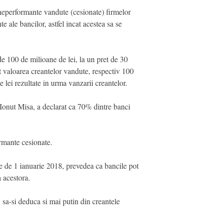
 neperformante vandute (cesionate) firmelor
 ale bancilor, astfel incat acestea sa se
 100 de milioane de lei, la un pret de 30
t valoarea creantelor vandute, respectiv 100
e lei rezultate in urma vanzarii creantelor.
, Ionut Misa, a declarat ca 70% dintre banci
ormante cesionate.
e de 1 ianuarie 2018, prevedea ca bancile pot
 acestora.
 sa-si deduca si mai putin din creantele