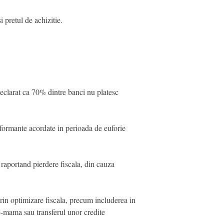
pretul de achizitie.
 declarat ca 70% dintre banci nu platesc
erformante acordate in perioada de euforie
 raportand pierdere fiscala, din cauza
prin optimizare fiscala, precum includerea in
e-mama sau transferul unor credite