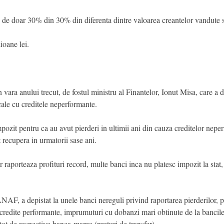
de doar 30% din 30% din diferenta dintre valoarea creantelor vandute si 
ioane lei.
 vara anului trecut, de fostul ministru al Finantelor, Ionut Misa, care a
cale cu creditele neperformante.
 impozit pentru ca au avut pierderi in ultimii ani din cauza creditelor nep
t recupera in urmatorii sase ani.
 raporteaza profituri record, multe banci inca nu platesc impozit la stat,
ANAF, a depistat la unele banci nereguli privind raportarea pierderilor, 
 credite performante, imprumuturi cu dobanzi mari obtinute de la bancil
tot de respectiva banca-mama (preturi de transfer).