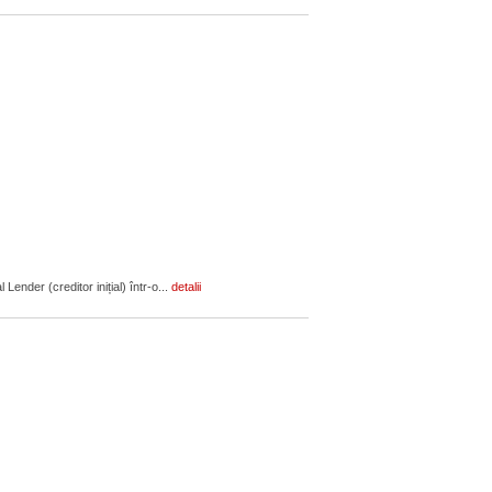
ender (creditor inițial) într-o...
detalii