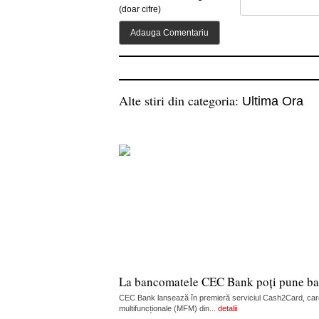
(doar cifre)
Alte stiri din categoria:
Ultima Ora
La bancomatele CEC Bank poți pune ban
CEC Bank lansează în premieră serviciul Cash2Card, care
multifuncționale (MFM) din...
detalii