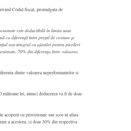
rivind Codul fiscal, promulgata de
esionate este deductibilă în limita unui
ă ca diferenţă între preţul de cesiune şi
arţial sau integral cu ajustări pentru pierderi
 cesionate, 70% din diferenţa între valoarea
ferenta dintre valoarea neperformantelor si
 milioane lei, atunci deducerea va fi de doar
te acoperit cu provizioane sau scos in afara
rare a acestora, ci doar 30% din respectiva