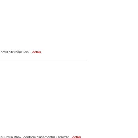
ontul altei bănci din...
detalii
 și Patria Bank, conform clasamentului realizat...
detalii