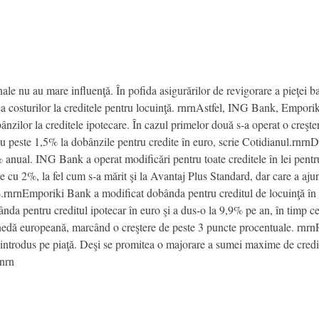
nale nu au mare influenţă. În pofida asigurărilor de revigorare a pieţei 
area costurilor la creditele pentru locuinţă. rnrnAstfel, ING Bank, Em
nzilor la creditele ipotecare. În cazul primelor două s-a operat o creşter
e cu peste 1,5% la dobânzile pentru credite în euro, scrie Cotidianul.rn
anual. ING Bank a operat modificări pentru toate creditele în lei pent
u 2%, la fel cum s-a mărit şi la Avantaj Plus Standard, dar care a ajun
.rnrnEmporiki Bank a modificat dobânda pentru creditul de locuinţă în 
nda pentru creditul ipotecar în euro şi a dus-o la 9,9% pe an, în tim
edă europeană, marcând o creştere de peste 3 puncte procentuale. rnr
 introdus pe piaţă. Deşi se promitea o majorare a sumei maxime de credita
rnrn