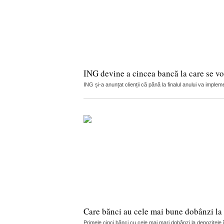
ING devine a cincea bancă la care se vor
ING și-a anunțat clienții că până la finalul anului va implemen
Care bănci au cele mai bune dobânzi la 
Primele cinci bănci cu cele mai mari dobânzi la depozitele