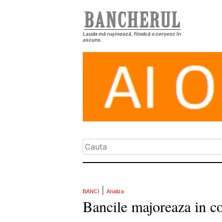
Lauda mă rușinează, fiindcă o cerșesc în
ascuns.
|
BANCI
Analiza
Bancile majoreaza in co