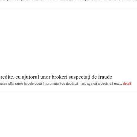
edite, cu ajutorul unor brokeri suspectați de fraude
i putea plăti ratele la cele două împrumuturi cu dobânzi mari, așa că a decis să mai...
detalii