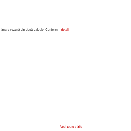
estimare rezultă din două calcule: Conform...
detalii
Vezi toate stirile