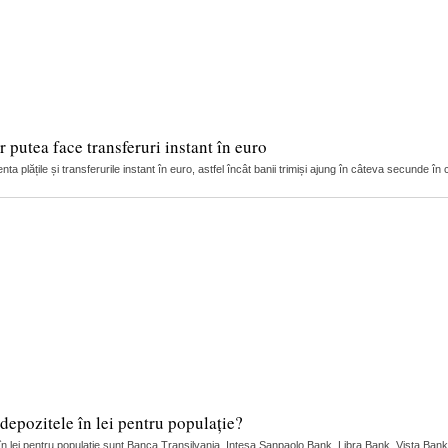
 putea face transferuri instant în euro
ta plățile și transferurile instant în euro, astfel încât banii trimiși ajung în câteva secunde în c
depozitele în lei pentru populație?
 în lei pentru populație sunt Banca Transilvania, Intesa Sanpaolo Bank, Libra Bank, Vista Bank