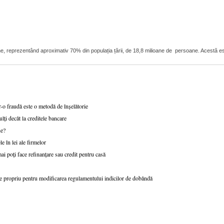
ioane, reprezentând aproximativ 70% din populația țării, de 18,8 milioane de persoane. Acestă 
-o fraudă este o metodă de înșelătorie
ți decât la creditele bancare
ne?
e în lei ale firmelor
ai poți face refinanțare sau credit pentru casă
 propriu pentru modificarea regulamentului indicilor de dobândă