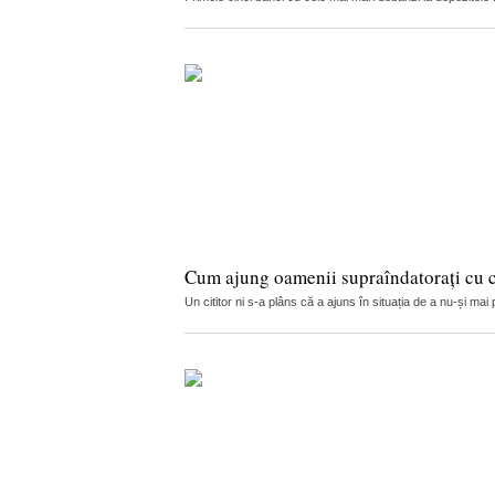
Cum ajung oamenii supraîndatorați cu cr
Un cititor ni s-a plâns că a ajuns în situația de a nu-și ma