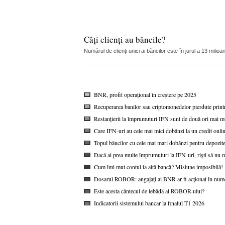
Câți clienți au băncile?
Numărul de clienți unici ai băncilor este în jurul a 13 mil
BNR, profit operațional în creștere pe 2025
Recuperarea banilor sau criptomonedelor pierdute printr
Restanțierii la împrumuturi IFN sunt de două ori mai mul
Care IFN-uri au cele mai mici dobânzi la un credit onli
Topul băncilor cu cele mai mari dobânzi pentru depozitel
Dacă ai prea multe împrumuturi la IFN-uri, riști să nu m
Cum îmi mut contul la altă bancă? Misiune imposibilă!
Dosarul ROBOR: angajați ai BNR ar fi acționat în nume
Este acesta cântecul de lebădă al ROBOR-ului?
Indicatorii sistemului bancar la finalul T1 2026