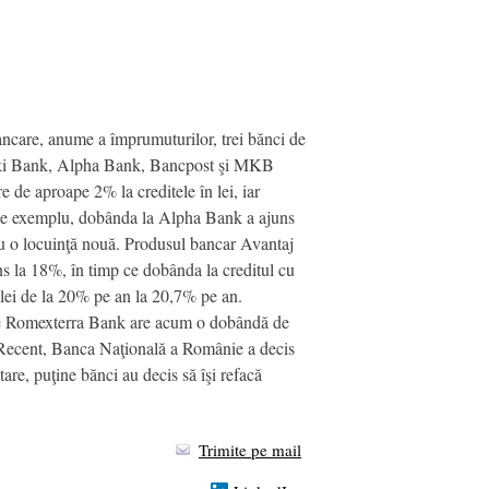
bancare, anume a împrumuturilor, trei bănci de
poriki Bank, Alpha Bank, Bancpost şi MKB
e de aproape 2% la creditele în lei, iar
rnDe exemplu, dobânda la Alpha Bank a ajuns
ru o locuinţă nouă. Produsul bancar Avantaj
s la 18%, în timp ce dobânda la creditul cu
lei de la 20% pe an la 20,7% pe an.
p ce Romexterra Bank are acum o dobândă de
nRecent, Banca Naţională a Românie a decis
re, puţine bănci au decis să îşi refacă
Trimite pe mail