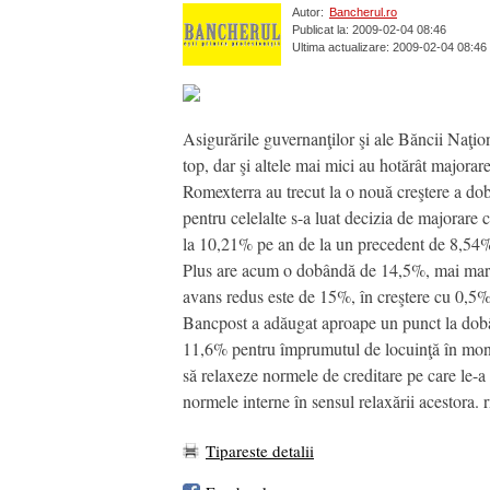
Autor:
Bancherul.ro
Publicat la: 2009-02-04 08:46
Ultima actualizare: 2009-02-04 08:46
Asigurările guvernanţilor şi ale Băncii Naţio
top, dar şi altele mai mici au hotărât major
Romexterra au trecut la o nouă creştere a dobâ
pentru celelalte s-a luat decizia de majorar
la 10,21% pe an de la un precedent de 8,54% 
Plus are acum o dobândă de 14,5%, mai mare c
avans redus este de 15%, în creştere cu 0,5%
Bancpost a adăugat aproape un punct la dobâ
11,6% pentru împrumutul de locuinţă în mon
să relaxeze normele de creditare pe care le-a
normele interne în sensul relaxării acestora. 
Tipareste detalii