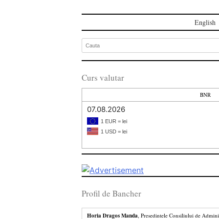
English
Curs valutar
BNR
07.08.2026
1 EUR = lei
1 USD = lei
Profil de Bancher
Horia Dragos Manda
, Presedintele Consiliului de Admini