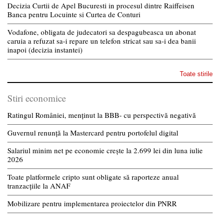
Decizia Curtii de Apel Bucuresti in procesul dintre Raiffeisen
Banca pentru Locuinte si Curtea de Conturi
Vodafone, obligata de judecatori sa despagubeasca un abonat
caruia a refuzat sa-i repare un telefon stricat sau sa-i dea banii
inapoi (decizia instantei)
Toate stirile
Stiri economice
Ratingul României, menținut la BBB- cu perspectivă negativă
Guvernul renunță la Mastercard pentru portofelul digital
Salariul minim net pe economie crește la 2.699 lei din luna iulie
2026
Toate platformele cripto sunt obligate să raporteze anual
tranzacțiile la ANAF
Mobilizare pentru implementarea proiectelor din PNRR