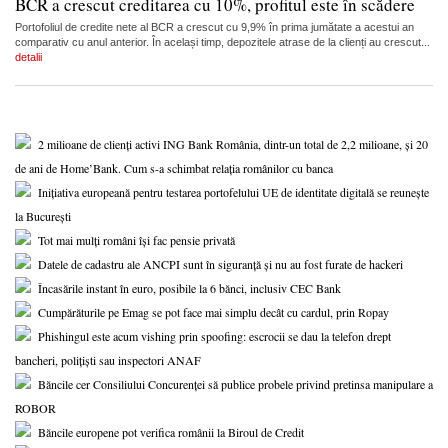
BCR a crescut creditarea cu 10%, profitul este în scădere
Portofoliul de credite nete al BCR a crescut cu 9,9% în prima jumătate a acestui an
comparativ cu anul anterior. În același timp, depozitele atrase de la clienți au crescut...
detalii
2 milioane de clienți activi ING Bank România, dintr-un total de 2,2 milioane, și 20
de ani de Home’Bank. Cum s-a schimbat relația românilor cu banca
Inițiativa europeană pentru testarea portofelului UE de identitate digitală se reunește
la București
Tot mai mulți români își fac pensie privată
Datele de cadastru ale ANCPI sunt în siguranță și nu au fost furate de hackeri
Încasările instant în euro, posibile la 6 bănci, inclusiv CEC Bank
Cumpărăturile pe Emag se pot face mai simplu decât cu cardul, prin Ropay
Phishingul este acum vishing prin spoofing: escrocii se dau la telefon drept
bancheri, polițiști sau inspectori ANAF
Băncile cer Consiliului Concurenței să publice probele privind pretinsa manipulare a
ROBOR
Băncile europene pot verifica românii la Biroul de Credit