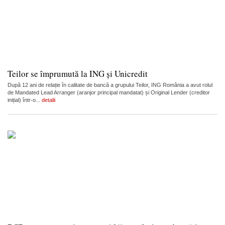
Teilor se împrumută la ING și Unicredit
După 12 ani de relație în calitate de bancă a grupului Teilor, ING România a avut rolul
de Mandated Lead Arranger (aranjor principal mandatat) și Original Lender (creditor
inițial) într-o...
detalii