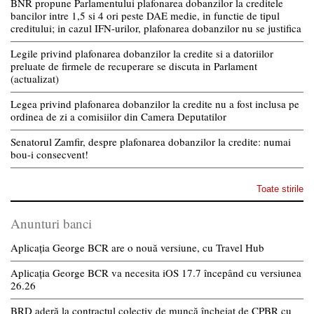
BNR propune Parlamentului plafonarea dobanzilor la creditele
bancilor intre 1,5 si 4 ori peste DAE medie, in functie de tipul
creditului; in cazul IFN-urilor, plafonarea dobanzilor nu se justifica
Legile privind plafonarea dobanzilor la credite si a datoriilor
preluate de firmele de recuperare se discuta in Parlament
(actualizat)
Legea privind plafonarea dobanzilor la credite nu a fost inclusa pe
ordinea de zi a comisiilor din Camera Deputatilor
Senatorul Zamfir, despre plafonarea dobanzilor la credite: numai
bou-i consecvent!
Toate stirile
Anunturi banci
Aplicația George BCR are o nouă versiune, cu Travel Hub
Aplicația George BCR va necesita iOS 17.7 începând cu versiunea
26.26
BRD aderă la contractul colectiv de muncă încheiat de CPBR cu