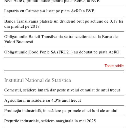
BET AeRO, primul indice pentru piata AeRO, la BVB
Laptaria cu Caimac s-a listat pe piata AeRO a BVB
Banca Transilvania plateste un dividend brut pe actiune de 0,17 lei
din profitul pe 2018
Obligatiunile Bancii Transilvania se tranzactioneaza la Bursa de
Valori Bucuresti
Obligatiunile Good Pople SA (FRU21) au debutat pe piata AeRO
Toate stirile
Institutul National de Statistica
Comerțul, scădere lunară dar peste nivelul cumulat de anul trecut
Agricultura, în scădere cu 4,3% anul trecut
Producția industrială, în scădere pe primele cinci luni ale anului
Prețurile industriale, scădere marginală în mai 2025