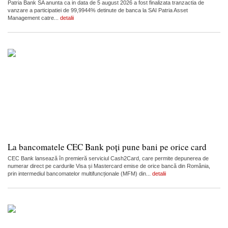
Patria Bank SA anunta ca in data de 5 august 2026 a fost finalizata tranzactia de
vanzare a participatiei de 99,9944% detinute de banca la SAI Patria Asset
Management catre...
detalii
La bancomatele CEC Bank poți pune bani pe orice card
CEC Bank lansează în premieră serviciul Cash2Card, care permite depunerea de
numerar direct pe cardurile Visa și Mastercard emise de orice bancă din România,
prin intermediul bancomatelor multifuncționale (MFM) din...
detalii