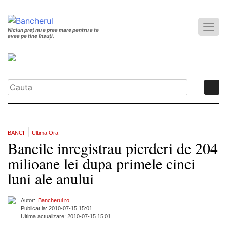
Niciun preț nu e prea mare pentru a te
avea pe tine însuți.
|
BANCI
Ultima Ora
Bancile inregistrau pierderi de 204
milioane lei dupa primele cinci
luni ale anului
Autor:
Bancherul.ro
Publicat la: 2010-07-15 15:01
Ultima actualizare: 2010-07-15 15:01