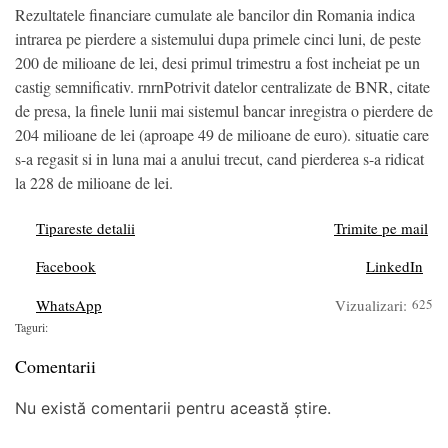
Rezultatele financiare cumulate ale bancilor din Romania indica
in­trarea pe pierdere a sistemului dupa primele cinci luni, de peste
200 de milioane de lei, desi primul trimestru a fost incheiat pe un
castig sem­nificativ. rnrnPotrivit datelor centra­lizate de BNR, citate
de presa, la finele lunii mai sistemul bancar inregistra o pierdere de
204 milioane de lei (aproape 49 de mili­oane de euro). situatie care
s-a regasit si in luna mai a anului trecut, cand pierderea s-a ridicat
la 228 de mili­oane de lei.
Tipareste detalii
Trimite pe mail
Facebook
LinkedIn
WhatsApp
Vizualizari:
625
Taguri:
Comentarii
Nu există comentarii pentru această știre.