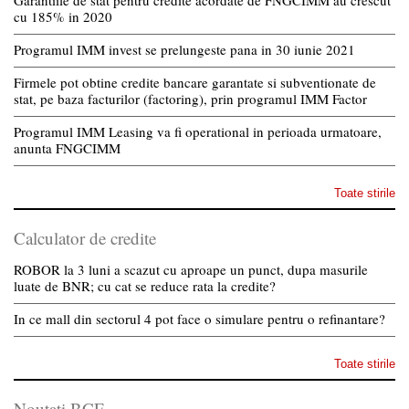
Garantiile de stat pentru credite acordate de FNGCIMM au crescut
cu 185% in 2020
Programul IMM invest se prelungeste pana in 30 iunie 2021
Firmele pot obtine credite bancare garantate si subventionate de
stat, pe baza facturilor (factoring), prin programul IMM Factor
Programul IMM Leasing va fi operational in perioada urmatoare,
anunta FNGCIMM
Toate stirile
Calculator de credite
ROBOR la 3 luni a scazut cu aproape un punct, dupa masurile
luate de BNR; cu cat se reduce rata la credite?
In ce mall din sectorul 4 pot face o simulare pentru o refinantare?
Toate stirile
Noutati BCE