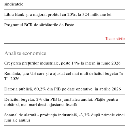
sindicatele
Libra Bank și-a majorat profitul cu 20%, la 324 milioane lei
Programul BCR de sărbătorile de Paște
Toate stirile
Analize economice
Creșterea prețurilor industriale, peste 14% la intern în iunie 2026
România, țara UE care și-a ajustat cel mai mult deficitul bugetar în
T1 2026
Datoria publică, 60,2% din PIB pe date operative, în aprilie 2026
Deficitul bugetar, 2% din PIB la jumătatea anului. Plățile pentru
dobânzi, mai mari decât ajustarea fiscală
Semnal de alarmă - producția industrială, -3,3% după primele cinci
luni ale anului