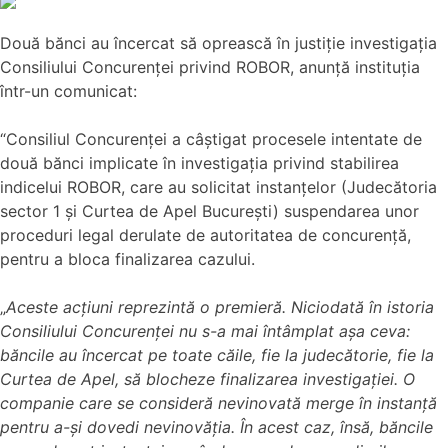
Două bănci au încercat să oprească în justiție investigația
Consiliului Concurenței privind ROBOR, anunță instituția
într-un comunicat:
“Consiliul Concurenței a câștigat procesele intentate de
două bănci implicate în investigația privind stabilirea
indicelui ROBOR, care au solicitat instanțelor (Judecătoria
sector 1 și Curtea de Apel București) suspendarea unor
proceduri legal derulate de autoritatea de concurență,
pentru a bloca finalizarea cazului.
„
Aceste acțiuni reprezintă o premieră. Niciodată în istoria
Consiliului Concurenței nu s-a mai întâmplat așa ceva:
băncile au încercat pe toate căile, fie la judecătorie, fie la
Curtea de Apel, să blocheze finalizarea investigației. O
companie care se consideră nevinovată merge în instanță
pentru a-și dovedi nevinovăția. În acest caz, însă, băncile