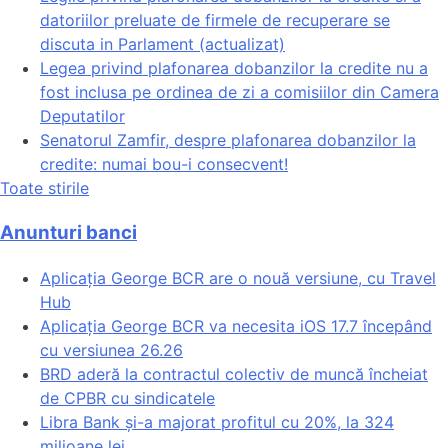
datoriilor preluate de firmele de recuperare se
discuta in Parlament (actualizat)
Legea privind plafonarea dobanzilor la credite nu a
fost inclusa pe ordinea de zi a comisiilor din Camera
Deputatilor
Senatorul Zamfir, despre plafonarea dobanzilor la
credite: numai bou-i consecvent!
Toate stirile
Anunturi banci
Aplicația George BCR are o nouă versiune, cu Travel
Hub
Aplicația George BCR va necesita iOS 17.7 începând
cu versiunea 26.26
BRD aderă la contractul colectiv de muncă încheiat
de CPBR cu sindicatele
Libra Bank și-a majorat profitul cu 20%, la 324
milioane lei