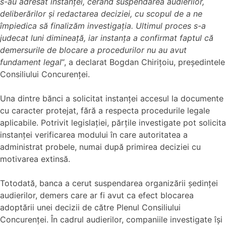
s-au adresat instanței, cerând suspendarea audierilor,
deliberărilor și redactarea deciziei, cu scopul de a ne
împiedica să finalizăm investigația. Ultimul proces s-a
judecat luni dimineață, iar instanța a confirmat faptul că
demersurile de blocare a procedurilor nu au avut
fundament legal
“, a declarat Bogdan Chirițoiu, președintele
Consiliului Concurenței.
Una dintre bănci a solicitat instanței accesul la documente
cu caracter protejat, fără a respecta procedurile legale
aplicabile. Potrivit legislației, părțile investigate pot solicita
instanței verificarea modului în care autoritatea a
administrat probele, numai după primirea deciziei cu
motivarea extinsă.
Totodată, banca a cerut suspendarea organizării ședinței
audierilor, demers care ar fi avut ca efect blocarea
adoptării unei decizii de către Plenul Consiliului
Concurenței. În cadrul audierilor, companiile investigate își