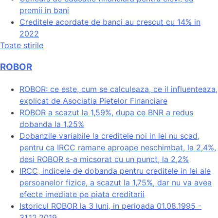
premii in bani
Creditele acordate de banci au crescut cu 14% in
2022
Toate stirile
ROBOR
ROBOR: ce este, cum se calculeaza, ce il influenteaza,
explicat de Asociatia Pietelor Financiare
ROBOR a scazut la 1,59%, dupa ce BNR a redus
dobanda la 1,25%
Dobanzile variabile la creditele noi in lei nu scad,
pentru ca IRCC ramane aproape neschimbat, la 2,4%,
desi ROBOR s-a micsorat cu un punct, la 2,2%
IRCC, indicele de dobanda pentru creditele in lei ale
persoanelor fizice, a scazut la 1,75%, dar nu va avea
efecte imediate pe piata creditarii
Istoricul ROBOR la 3 luni, in perioada 01.08.1995 -
31.12.2019