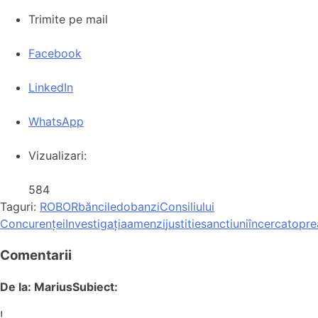
Trimite pe mail
Facebook
LinkedIn
WhatsApp
Vizualizari:
584
Taguri:
ROBOR
băncile
dobanzi
Consiliului
Concurenței
Investigația
amenzi
justitie
sanctiuni
încercat
opre
Comentarii
De la: Marius
Subiect:
!