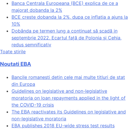
Banca Centrala Europeana (BCE) explica de ce a
majorat dobanda la 2%
BCE creste dobanda la 2%, dupa ce inflatia a ajuns la
10%
Dobânda pe termen lung a continuat să scadă in
septembrie 2022. Ecartul față de Polonia și Cehia,
redus semnificativ
Toate stirile
Noutati EBA
Bancile romanesti detin cele mai multe titluri de stat
din Europa
Guidelines on legislative and non-legislative
moratoria on loan repayments applied in the light of
the COVID-19 crisis
The EBA reactivates its Guidelines on legislative and
non-legislative moratoria
EBA publishes 2018 EU-wide stress test results