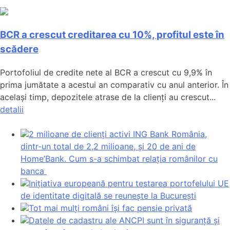
BCR a crescut creditarea cu 10%, profitul este în
scădere
Portofoliul de credite nete al BCR a crescut cu 9,9% în
prima jumătate a acestui an comparativ cu anul anterior. În
același timp, depozitele atrase de la clienți au crescut...
detalii
2 milioane de clienți activi ING Bank România,
dintr-un total de 2,2 milioane, și 20 de ani de
Home’Bank. Cum s-a schimbat relația românilor cu
banca
Inițiativa europeană pentru testarea portofelului UE
de identitate digitală se reunește la București
Tot mai mulți români își fac pensie privată
Datele de cadastru ale ANCPI sunt în siguranță și