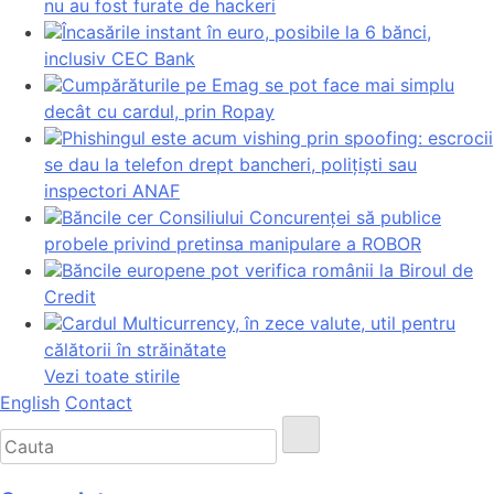
nu au fost furate de hackeri
Încasările instant în euro, posibile la 6 bănci,
inclusiv CEC Bank
Cumpărăturile pe Emag se pot face mai simplu
decât cu cardul, prin Ropay
Phishingul este acum vishing prin spoofing: escrocii
se dau la telefon drept bancheri, polițiști sau
inspectori ANAF
Băncile cer Consiliului Concurenței să publice
probele privind pretinsa manipulare a ROBOR
Băncile europene pot verifica românii la Biroul de
Credit
Cardul Multicurrency, în zece valute, util pentru
călătorii în străinătate
Vezi toate stirile
English
Contact