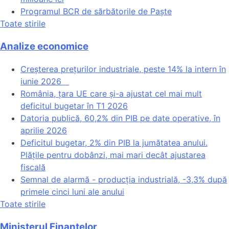
Programul BCR de sărbătorile de Paște
Toate stirile
Analize economice
Creșterea prețurilor industriale, peste 14% la intern în
iunie 2026
România, țara UE care și-a ajustat cel mai mult
deficitul bugetar în T1 2026
Datoria publică, 60,2% din PIB pe date operative, în
aprilie 2026
Deficitul bugetar, 2% din PIB la jumătatea anului.
Plățile pentru dobânzi, mai mari decât ajustarea
fiscală
Semnal de alarmă - producția industrială, -3,3% după
primele cinci luni ale anului
Toate stirile
Ministerul Finantelor