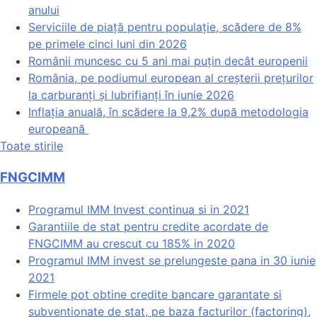
anului
Serviciile de piață pentru populație, scădere de 8%
pe primele cinci luni din 2026
Românii muncesc cu 5 ani mai puțin decât europenii
România, pe podiumul european al creșterii prețurilor
la carburanți și lubrifianți în iunie 2026
Inflația anuală, în scădere la 9,2% după metodologia
europeană
Toate stirile
FNGCIMM
Programul IMM Invest continua si in 2021
Garantiile de stat pentru credite acordate de
FNGCIMM au crescut cu 185% in 2020
Programul IMM invest se prelungeste pana in 30 iunie
2021
Firmele pot obtine credite bancare garantate si
subventionate de stat, pe baza facturilor (factoring),