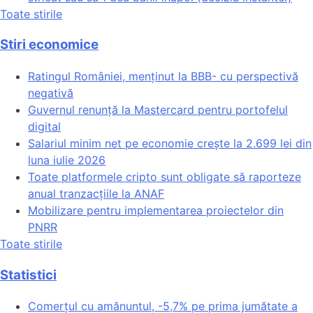
Toate stirile
Stiri economice
Ratingul României, menținut la BBB- cu perspectivă
negativă
Guvernul renunță la Mastercard pentru portofelul
digital
Salariul minim net pe economie crește la 2.699 lei din
luna iulie 2026
Toate platformele cripto sunt obligate să raporteze
anual tranzacțiile la ANAF
Mobilizare pentru implementarea proiectelor din
PNRR
Toate stirile
Statistici
Comerțul cu amănuntul, -5,7% pe prima jumătate a