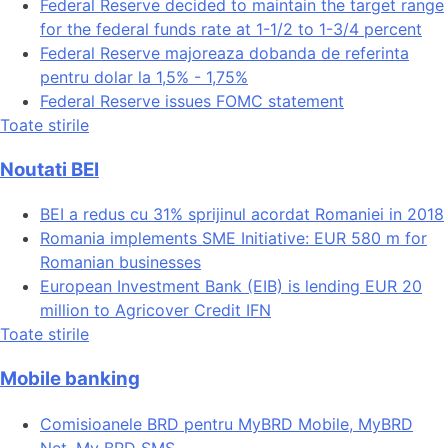
Federal Reserve decided to maintain the target range
for the federal funds rate at 1-1/2 to 1-3/4 percent
Federal Reserve majoreaza dobanda de referinta
pentru dolar la 1,5% - 1,75%
Federal Reserve issues FOMC statement
Toate stirile
Noutati BEI
BEI a redus cu 31% sprijinul acordat Romaniei in 2018
Romania implements SME Initiative: EUR 580 m for
Romanian businesses
European Investment Bank (EIB) is lending EUR 20
million to Agricover Credit IFN
Toate stirile
Mobile banking
Comisioanele BRD pentru MyBRD Mobile, MyBRD
Net, My BRD SMS