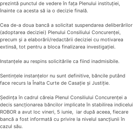
prezintă punctul de vedere în fața Plenului instituției,
înainte ca acesta să ia o decizie finală.
Cea de-a doua bancă a solicitat suspendarea deliberărilor
(adoptarea deciziei) Plenului Consiliului Concurenței,
precum și a elaborării/redactării deciziei cu motivarea
extinsă, tot pentru a bloca finalizarea investigației.
Instanțele au respins solicitările ca fiind inadmisibile.
Sentințele instanțelor nu sunt definitive, băncile putând
face recurs la Înalta Curte de Casație și Justiție.
Ședința în cadrul căreia Plenul Consiliului Concurenței a
decis sancționarea băncilor implicate în stabilirea indicelui
ROBOR a avut loc vineri, 5 iunie, iar după aceea, fiecare
bancă a fost informată cu privire la nivelul sancțiunii în
cazul său.