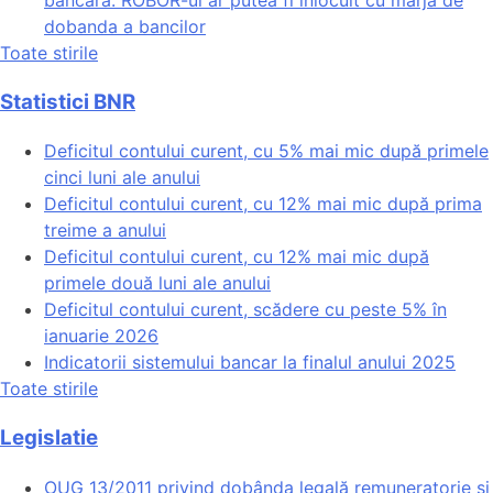
bancara: ROBOR-ul ar putea fi inlocuit cu marja de
dobanda a bancilor
Toate stirile
Statistici BNR
Deficitul contului curent, cu 5% mai mic după primele
cinci luni ale anului
Deficitul contului curent, cu 12% mai mic după prima
treime a anului
Deficitul contului curent, cu 12% mai mic după
primele două luni ale anului
Deficitul contului curent, scădere cu peste 5% în
ianuarie 2026
Indicatorii sistemului bancar la finalul anului 2025
Toate stirile
Legislatie
OUG 13/2011 privind dobânda legală remuneratorie și