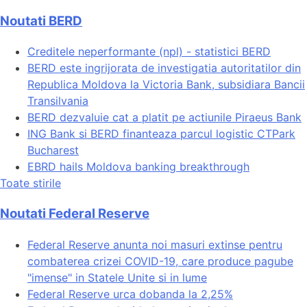
Noutati BERD
Creditele neperformante (npl) - statistici BERD
BERD este ingrijorata de investigatia autoritatilor din
Republica Moldova la Victoria Bank, subsidiara Bancii
Transilvania
BERD dezvaluie cat a platit pe actiunile Piraeus Bank
ING Bank si BERD finanteaza parcul logistic CTPark
Bucharest
EBRD hails Moldova banking breakthrough
Toate stirile
Noutati Federal Reserve
Federal Reserve anunta noi masuri extinse pentru
combaterea crizei COVID-19, care produce pagube
"imense" in Statele Unite si in lume
Federal Reserve urca dobanda la 2,25%