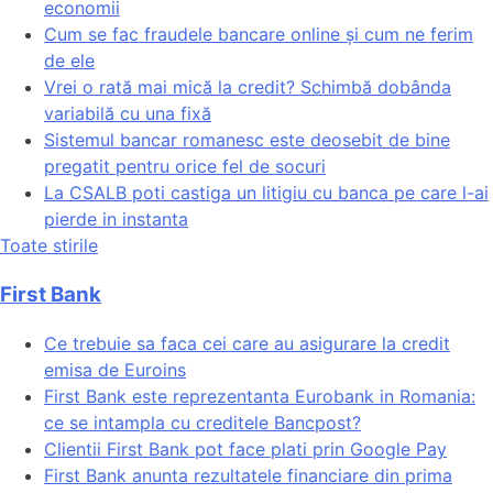
economii
Cum se fac fraudele bancare online și cum ne ferim
de ele
Vrei o rată mai mică la credit? Schimbă dobânda
variabilă cu una fixă
Sistemul bancar romanesc este deosebit de bine
pregatit pentru orice fel de socuri
La CSALB poti castiga un litigiu cu banca pe care l-ai
pierde in instanta
Toate stirile
First Bank
Ce trebuie sa faca cei care au asigurare la credit
emisa de Euroins
First Bank este reprezentanta Eurobank in Romania:
ce se intampla cu creditele Bancpost?
Clientii First Bank pot face plati prin Google Pay
First Bank anunta rezultatele financiare din prima