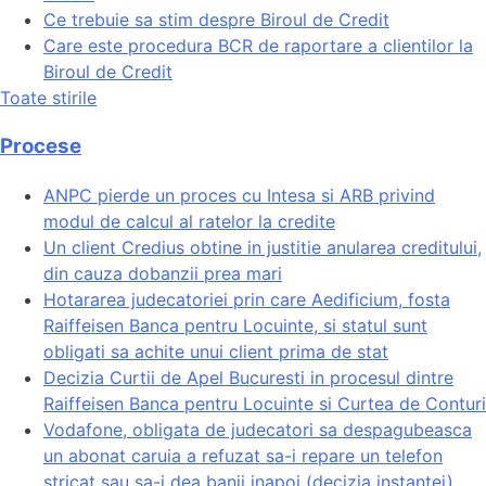
Ce trebuie sa stim despre Biroul de Credit
Care este procedura BCR de raportare a clientilor la
Biroul de Credit
Toate stirile
Procese
ANPC pierde un proces cu Intesa si ARB privind
modul de calcul al ratelor la credite
Un client Credius obtine in justitie anularea creditului,
din cauza dobanzii prea mari
Hotararea judecatoriei prin care Aedificium, fosta
Raiffeisen Banca pentru Locuinte, si statul sunt
obligati sa achite unui client prima de stat
Decizia Curtii de Apel Bucuresti in procesul dintre
Raiffeisen Banca pentru Locuinte si Curtea de Conturi
Vodafone, obligata de judecatori sa despagubeasca
un abonat caruia a refuzat sa-i repare un telefon
stricat sau sa-i dea banii inapoi (decizia instantei)