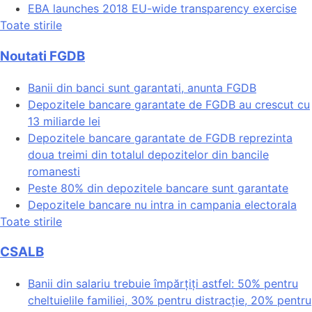
EBA launches 2018 EU-wide transparency exercise
Toate stirile
Noutati FGDB
Banii din banci sunt garantati, anunta FGDB
Depozitele bancare garantate de FGDB au crescut cu
13 miliarde lei
Depozitele bancare garantate de FGDB reprezinta
doua treimi din totalul depozitelor din bancile
romanesti
Peste 80% din depozitele bancare sunt garantate
Depozitele bancare nu intra in campania electorala
Toate stirile
CSALB
Banii din salariu trebuie împărțiți astfel: 50% pentru
cheltuielile familiei, 30% pentru distracție, 20% pentru