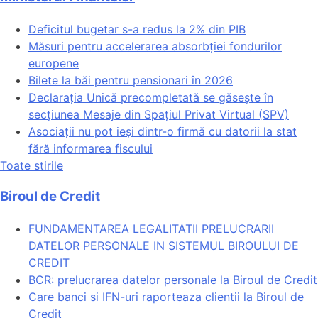
Deficitul bugetar s-a redus la 2% din PIB
Măsuri pentru accelerarea absorbției fondurilor
europene
Bilete la băi pentru pensionari în 2026
Declarația Unică precompletată se găsește în
secțiunea Mesaje din Spațiul Privat Virtual (SPV)
Asociații nu pot ieși dintr-o firmă cu datorii la stat
fără informarea fiscului
Toate stirile
Biroul de Credit
FUNDAMENTAREA LEGALITATII PRELUCRARII
DATELOR PERSONALE IN SISTEMUL BIROULUI DE
CREDIT
BCR: prelucrarea datelor personale la Biroul de Credit
Care banci si IFN-uri raporteaza clientii la Biroul de
Credit