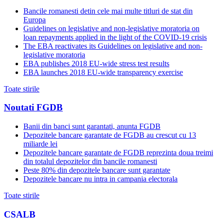
Bancile romanesti detin cele mai multe titluri de stat din
Europa
Guidelines on legislative and non-legislative moratoria on
loan repayments applied in the light of the COVID-19 crisis
The EBA reactivates its Guidelines on legislative and non-
legislative moratoria
EBA publishes 2018 EU-wide stress test results
EBA launches 2018 EU-wide transparency exercise
Toate stirile
Noutati FGDB
Banii din banci sunt garantati, anunta FGDB
Depozitele bancare garantate de FGDB au crescut cu 13
miliarde lei
Depozitele bancare garantate de FGDB reprezinta doua treimi
din totalul depozitelor din bancile romanesti
Peste 80% din depozitele bancare sunt garantate
Depozitele bancare nu intra in campania electorala
Toate stirile
CSALB