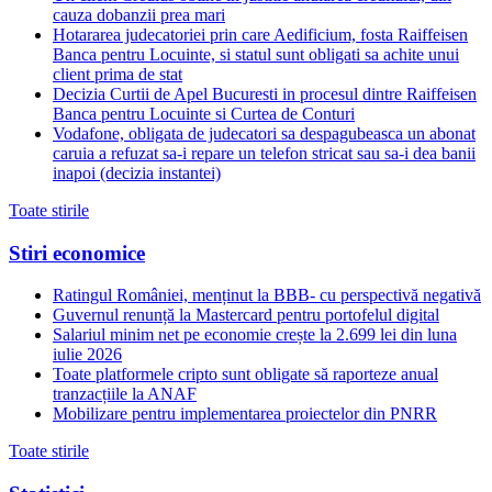
cauza dobanzii prea mari
Hotararea judecatoriei prin care Aedificium, fosta Raiffeisen
Banca pentru Locuinte, si statul sunt obligati sa achite unui
client prima de stat
Decizia Curtii de Apel Bucuresti in procesul dintre Raiffeisen
Banca pentru Locuinte si Curtea de Conturi
Vodafone, obligata de judecatori sa despagubeasca un abonat
caruia a refuzat sa-i repare un telefon stricat sau sa-i dea banii
inapoi (decizia instantei)
Toate stirile
Stiri economice
Ratingul României, menținut la BBB- cu perspectivă negativă
Guvernul renunță la Mastercard pentru portofelul digital
Salariul minim net pe economie crește la 2.699 lei din luna
iulie 2026
Toate platformele cripto sunt obligate să raporteze anual
tranzacțiile la ANAF
Mobilizare pentru implementarea proiectelor din PNRR
Toate stirile