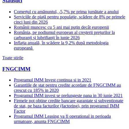
Statistici
Comerțul cu amănuntul, -5,7% pe prima jumătate a anului
Serviciile de piață pentru populație, scădere de 8% pe primele
cinci luni din 2026
Românii muncesc cu 5 ani mai puțin decât europenii
România, pe podiumul european al creșterii prețurilor la
carburanți și lubrifianți în iunie 2026
Inflația anuală, în scădere la 9,2% după metodologia
europeană
Toate stirile
FNGCIMM
Programul IMM Invest continua si in 2021
Garantiile de stat pentru credite acordate de FNGCIMM au
crescut cu 185% in 2020
Programul IMM invest se prelungeste pana in 30 iunie 2021
Firmele pot obtine credite bancare garantate si subventionate
de stat, pe baza facturilor (factoring), prin programul IMM
Factor
Programul IMM Leasing va fi operational in perioada
urmatoare, anunta FNGCIMM