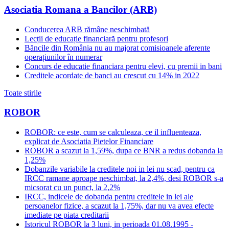
Asociatia Romana a Bancilor (ARB)
Conducerea ARB rămâne neschimbată
Lecții de educație financiară pentru profesori
Băncile din România nu au majorat comisioanele aferente
operațiunilor în numerar
Concurs de educatie financiara pentru elevi, cu premii in bani
Creditele acordate de banci au crescut cu 14% in 2022
Toate stirile
ROBOR
ROBOR: ce este, cum se calculeaza, ce il influenteaza,
explicat de Asociatia Pietelor Financiare
ROBOR a scazut la 1,59%, dupa ce BNR a redus dobanda la
1,25%
Dobanzile variabile la creditele noi in lei nu scad, pentru ca
IRCC ramane aproape neschimbat, la 2,4%, desi ROBOR s-a
micsorat cu un punct, la 2,2%
IRCC, indicele de dobanda pentru creditele in lei ale
persoanelor fizice, a scazut la 1,75%, dar nu va avea efecte
imediate pe piata creditarii
Istoricul ROBOR la 3 luni, in perioada 01.08.1995 -