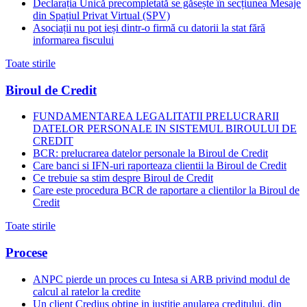
Declarația Unică precompletată se găsește în secțiunea Mesaje
din Spațiul Privat Virtual (SPV)
Asociații nu pot ieși dintr-o firmă cu datorii la stat fără
informarea fiscului
Toate stirile
Biroul de Credit
FUNDAMENTAREA LEGALITATII PRELUCRARII
DATELOR PERSONALE IN SISTEMUL BIROULUI DE
CREDIT
BCR: prelucrarea datelor personale la Biroul de Credit
Care banci si IFN-uri raporteaza clientii la Biroul de Credit
Ce trebuie sa stim despre Biroul de Credit
Care este procedura BCR de raportare a clientilor la Biroul de
Credit
Toate stirile
Procese
ANPC pierde un proces cu Intesa si ARB privind modul de
calcul al ratelor la credite
Un client Credius obtine in justitie anularea creditului, din