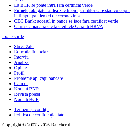
La BCR se poate intra fara certificat verde
Firmele, obligate sa dea zile libere parintilor care stau cu copiii
in timpul pandemiei de coronavirus
CEC Bank: accesul in banca se face fara certificat verde
Cum se amana ratele la creditele Garanti BBVA
Toate stirile
Stirea Zilei
Educatie financiara
Interviu
Analiza
Opinie
Profil
Probleme aplicații bancare
Cariera
Noutati BNR
Revista presei
Noutati BCE
Termeni și condiții
Politica de confidențialitate
Copyright © 2007 - 2026 Bancherul.