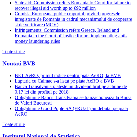
State aid: Commission refers Romania to Court for failure to
recover illegal aid worth up to €92 million
Comisia Europeana publica raportul privind progresele
inregistrate de Romania in cadrul mecanismului de cooperare
si de verificare (MCV)
Infringements: Commission refers Greece, Ireland and
Romania to the Court of Justice for not implementing anti-
money laundering rules
Toate stirile
Noutati BVB
BET AeRO, primul indice pentru piata AeRO, la BVB
Laptaria cu Caimac s-a listat pe piata AeRO a BVB
Banca Transilvania plateste un dividend brut pe actiune de
0,17 lei din profitul pe 2018
Obligatiunile Bancii Transilvania se tranzactioneaza la Bursa
de Valori Bucuresti
Obligatiunile Good Pople SA (FRU21) au debutat pe piata
AeRO
Toate stirile
Institutul National de Statistica