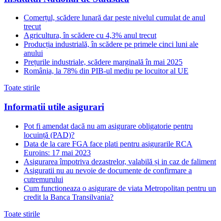
Comerțul, scădere lunară dar peste nivelul cumulat de anul
trecut
Agricultura, în scădere cu 4,3% anul trecut
Producția industrială, în scădere pe primele cinci luni ale
anului
Prețurile industriale, scădere marginală în mai 2025
România, la 78% din PIB-ul mediu pe locuitor al UE
Toate stirile
Informatii utile asigurari
Pot fi amendat dacă nu am asigurare obligatorie pentru
locuință (PAD)?
Data de la care FGA face plati pentru asigurarile RCA
Euroins: 17 mai 2023
Asigurarea împotriva dezastrelor, valabilă și in caz de faliment
Asiguratii nu au nevoie de documente de confirmare a
cutremurului
Cum functioneaza o asigurare de viata Metropolitan pentru un
credit la Banca Transilvania?
Toate stirile