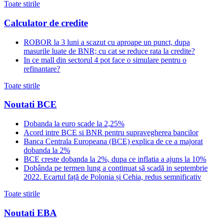
Toate stirile
Calculator de credite
ROBOR la 3 luni a scazut cu aproape un punct, dupa
masurile luate de BNR; cu cat se reduce rata la credite?
In ce mall din sectorul 4 pot face o simulare pentru o
refinantare?
Toate stirile
Noutati BCE
Dobanda la euro scade la 2,25%
Acord intre BCE si BNR pentru supravegherea bancilor
Banca Centrala Europeana (BCE) explica de ce a majorat
dobanda la 2%
BCE creste dobanda la 2%, dupa ce inflatia a ajuns la 10%
Dobânda pe termen lung a continuat să scadă in septembrie
2022. Ecartul față de Polonia și Cehia, redus semnificativ
Toate stirile
Noutati EBA