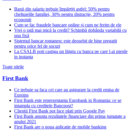
Banii din salariu trebuie împărțiți astfel: 50% pentru
cheltuielile familiei, 30% pentru distracție, 20% pentru
economii
Cum se fac fraudele bancare online și cum ne ferim de ele
Vrei o rată mai mică la credit? Schimbă dobânda variabilă cu
una fixă
Sistemul bancar romanesc este deosebit de bine pregatit
pentru orice fel de socuri
La CSALB poti castiga un litigiu cu banca pe care l-ai pierde
in instanta
Toate stirile
First Bank
Ce trebuie sa faca cei care au asigurare la credit emisa de
Euroins
First Bank este reprezentanta Eurobank in Romania: ce se
intampla cu creditele Bancpost?
Clientii First Bank pot face plati prin Google Pay
First Bank anunta rezultatele financiare din prima jumatate a
anului 2021
First Bank are o noua aplicatie de mobile banking