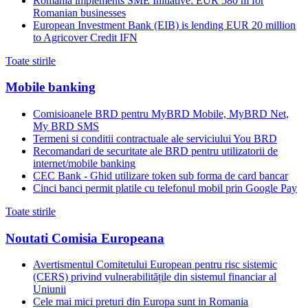
Romania implements SME Initiative: EUR 580 m for
Romanian businesses
European Investment Bank (EIB) is lending EUR 20 million
to Agricover Credit IFN
Toate stirile
Mobile banking
Comisioanele BRD pentru MyBRD Mobile, MyBRD Net,
My BRD SMS
Termeni si conditii contractuale ale serviciului You BRD
Recomandari de securitate ale BRD pentru utilizatorii de
internet/mobile banking
CEC Bank - Ghid utilizare token sub forma de card bancar
Cinci banci permit platile cu telefonul mobil prin Google Pay
Toate stirile
Noutati Comisia Europeana
Avertismentul Comitetului European pentru risc sistemic
(CERS) privind vulnerabilitățile din sistemul financiar al
Uniunii
Cele mai mici preturi din Europa sunt in Romania