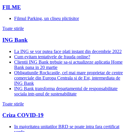
FILME
Filmul Parking, un cliseu plictisitor
Toate stirile
ING Bank
La ING se vor putea face plati instant din decembrie 2022
Cum evitam tentativele de frauda online?
Clientii ING Bank trebuie sa-si actualizeze aplicatia Home
Bank pana in 20 martie
Obligatiunile Rockcastle, cel mai mare proprietar de centre
comerciale din Europa Centrala si de Est, intermediata de
ING Bank
ING Bank transforma departamentul de responsabilitate
sociala intr-unul de sustenabilitate
Toate stirile
Criza COVID-19
In majoritatea unitatilor BRD se poate intra fara certificat
verde