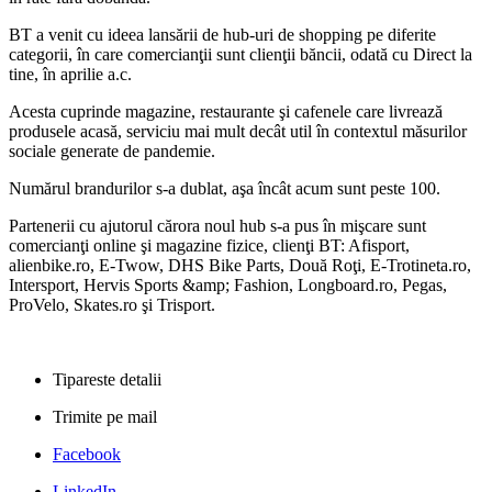
BT a venit cu ideea lansării de hub-uri de shopping pe diferite
categorii, în care comercianţii sunt clienţii băncii, odată cu Direct la
tine, în aprilie a.c.
Acesta cuprinde magazine, restaurante şi cafenele care livrează
produsele acasă, serviciu mai mult decât util în contextul măsurilor
sociale generate de pandemie.
Numărul brandurilor s-a dublat, aşa încât acum sunt peste 100.
Partenerii cu ajutorul cărora noul hub s-a pus în mişcare sunt
comercianţi online şi magazine fizice, clienţi BT: Afisport,
alienbike.ro, E-Twow, DHS Bike Parts, Două Roţi, E-Trotineta.ro,
Intersport, Hervis Sports &amp; Fashion, Longboard.ro, Pegas,
ProVelo, Skates.ro şi Trisport.
Tipareste detalii
Trimite pe mail
Facebook
LinkedIn