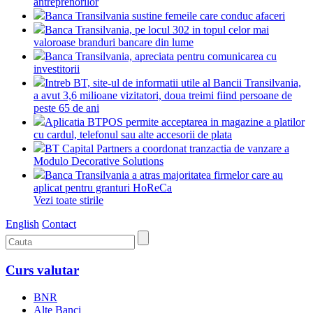
antreprenorilor
Banca Transilvania sustine femeile care conduc afaceri
Banca Transilvania, pe locul 302 in topul celor mai
valoroase branduri bancare din lume
Banca Transilvania, apreciata pentru comunicarea cu
investitorii
Intreb BT, site-ul de informatii utile al Bancii Transilvania,
a avut 3,6 milioane vizitatori, doua treimi fiind persoane de
peste 65 de ani
Aplicatia BTPOS permite acceptarea in magazine a platilor
cu cardul, telefonul sau alte accesorii de plata
BT Capital Partners a coordonat tranzactia de vanzare a
Modulo Decorative Solutions
Banca Transilvania a atras majoritatea firmelor care au
aplicat pentru granturi HoReCa
Vezi toate stirile
English
Contact
Curs valutar
BNR
Alte Banci