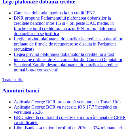
Lege plafonare dobanzi credite
Care este dobanda maxima la un credit IFN?
BNR propune Parlamentului plafonarea dobanzilor la
creditele bancilor intre 1,5 si 4 ori peste DAE medie, in
functie de tipul creditului; in cazul IFN-urilor, plafonarea
dobanzilor nu se justifica
Legile privind plafonarea dobanzilor la credite si a datoriilor
preluate de firmele de recuperare se discuta in Parlament
(actualizat)
Legea privind plafonarea dobanzilor la credite nu a fost
inclusa pe ordinea de zi a comisiilor din Camera Deputatilor
Senatorul Zamfir, despre plafonarea dobanzilor la credite:
numai bou-i consecvent!
Toate stirile
Anunturi banci
Aplicația George BCR are o nouă versiune, cu Travel Hub
Aplicația George BCR va necesita iOS 17.7 începând cu
versiunea 26.26
BRD aderă la contractul colectiv de muncă încheiat de CPBR
cu sindicatele
Libra Bank și-a majorat profitul cu 20%, la 324 milioane lei