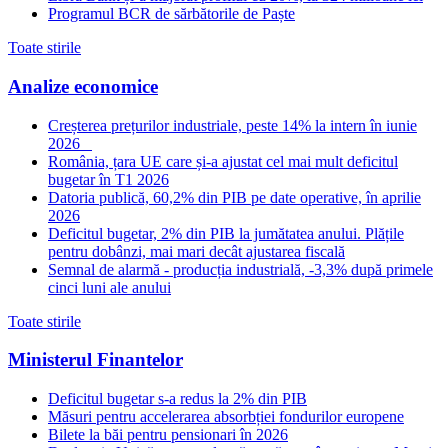
Programul BCR de sărbătorile de Paște
Toate stirile
Analize economice
Creșterea prețurilor industriale, peste 14% la intern în iunie
2026
România, țara UE care și-a ajustat cel mai mult deficitul
bugetar în T1 2026
Datoria publică, 60,2% din PIB pe date operative, în aprilie
2026
Deficitul bugetar, 2% din PIB la jumătatea anului. Plățile
pentru dobânzi, mai mari decât ajustarea fiscală
Semnal de alarmă - producția industrială, -3,3% după primele
cinci luni ale anului
Toate stirile
Ministerul Finantelor
Deficitul bugetar s-a redus la 2% din PIB
Măsuri pentru accelerarea absorbției fondurilor europene
Bilete la băi pentru pensionari în 2026