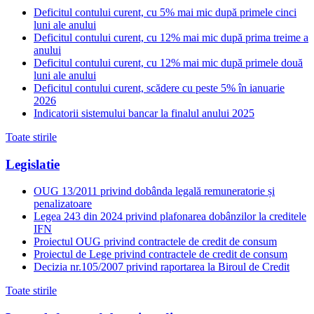
Deficitul contului curent, cu 5% mai mic după primele cinci
luni ale anului
Deficitul contului curent, cu 12% mai mic după prima treime a
anului
Deficitul contului curent, cu 12% mai mic după primele două
luni ale anului
Deficitul contului curent, scădere cu peste 5% în ianuarie
2026
Indicatorii sistemului bancar la finalul anului 2025
Toate stirile
Legislatie
OUG 13/2011 privind dobânda legală remuneratorie și
penalizatoare
Legea 243 din 2024 privind plafonarea dobânzilor la creditele
IFN
Proiectul OUG privind contractele de credit de consum
Proiectul de Lege privind contractele de credit de consum
Decizia nr.105/2007 privind raportarea la Biroul de Credit
Toate stirile