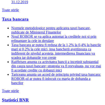
31.12.2019
Toate stirile
Taxa bancara
Normele metodologice pentru aplicarea taxei bancare,
publicate de Ministerul Finantelor
Noul ROBOR se va aplica automat la creditele noi si prin
refinantare la cele in derulare
Taxa bancara ar putea fi redusa de la 1,2% la 0,4% la bancile
mari si 0,2% la cele mici, insa bancherii avertizeaza ca
indiferent de nivelul acesteia, intermedierea financiara va
scadea iar dobanzile vor creste
Raiffeisen anunta ca activitatea bancii a incetinit substantial
din cauza taxei bancare; strategia va fi reevaluata, nu vor mai
fi acordate credite cu dobanzi mici
Tariceanu anunta un acord de principiu privind taxa bancara:
ROBOR-ul ar putea fi inlocuit cu marja de dobanda a
bancilor
Toate stirile
Statistici BNR