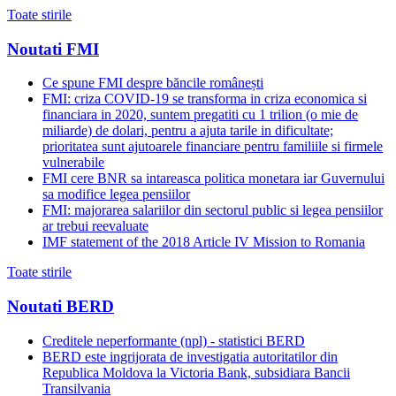
Toate stirile
Noutati FMI
Ce spune FMI despre băncile românești
FMI: criza COVID-19 se transforma in criza economica si
financiara in 2020, suntem pregatiti cu 1 trilion (o mie de
miliarde) de dolari, pentru a ajuta tarile in dificultate;
prioritatea sunt ajutoarele financiare pentru familiile si firmele
vulnerabile
FMI cere BNR sa intareasca politica monetara iar Guvernului
sa modifice legea pensiilor
FMI: majorarea salariilor din sectorul public si legea pensiilor
ar trebui reevaluate
IMF statement of the 2018 Article IV Mission to Romania
Toate stirile
Noutati BERD
Creditele neperformante (npl) - statistici BERD
BERD este ingrijorata de investigatia autoritatilor din
Republica Moldova la Victoria Bank, subsidiara Bancii
Transilvania