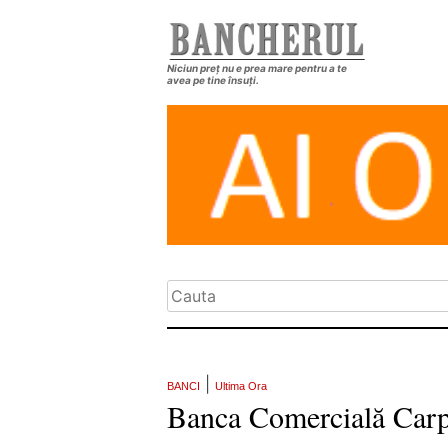
Niciun preț nu e prea mare pentru a te
avea pe tine însuți.
|
BANCI
Ultima Ora
Banca Comercială Carpa