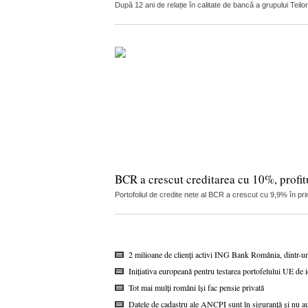
După 12 ani de relație în calitate de bancă a grupului Teilo
BCR a crescut creditarea cu 10%, profitu
Portofoliul de credite nete al BCR a crescut cu 9,9% în pri
2 milioane de clienți activi ING Bank România, dintr-u
Inițiativa europeană pentru testarea portofelului UE de i
Tot mai mulți români își fac pensie privată
Datele de cadastru ale ANCPI sunt în siguranță și nu au