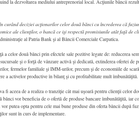
uind la dezvoltarea mediului antreprenorial local. Acţiunile băncii rezulta
n curând deciziei acţionarilor celor două bănci cu încrederea că fuziu
mice ale clienţilor, o bancă ce işi respectă promisiunile atât faţă de clie
ministraţie al Patria Bank şi al Băncii Comerciale Carpatica.
ţă a celor două bănci prin efectele sale pozitive legate de: reducerea semn
sucursale şi o forţă de vânzare activă şi dedicată, extinderea ofertei de
erilor, fermelor familiale şi IMM-urilor, precum şi de economiile de scară
 a activelor productive în bilanţ şi cu profitabilitate mult îmbunătăţită.
 fi aceea de a realiza o tranziţie cât mai uşoară pentru clienţii celor d
ă bănci vor beneficia de o ofertă de produse bancare îmbunătăţită, iar con
ţii vor putea opta pentru cele mai bune produse din oferta băncii după f
nţilor sunt în curs de implementare.