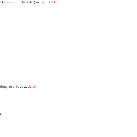
ender (creditor inițial) într-o...
detalii
lienți au crescut...
detalii
ca