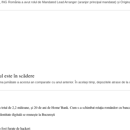
r, ING România a avut rolul de Mandated Lead Arranger (aranjor principal mandatat) și Original L
l este în scădere
ma jumătate a acestui an comparativ cu anul anterior. În același timp, depozitele atrase de la c
n total de 2,2 milioane, și 20 de ani de Home’Bank. Cum s-a schimbat relația românilor cu ban
dentitate digitală se reunește la București
 fost furate de hackeri