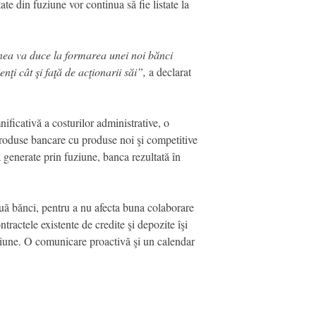
te din fuziune vor continua să fie listate la
nea va duce la formarea unei noi bănci
nţi cât şi faţă de acţionarii săi”,
a declarat
ificativă a costurilor administrative, o
 produse bancare cu produse noi şi competitive
 generate prin fuziune, banca rezultată în
ouă bănci, pentru a nu afecta buna colaborare
tractele existente de credite şi depozite îşi
uziune. O comunicare proactivă şi un calendar