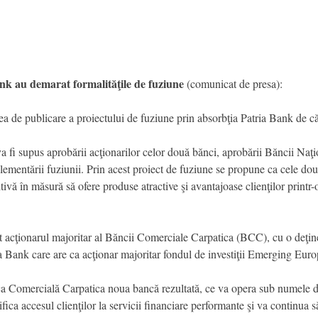
k au demarat formalităţile de fuziune
(comunicat de presa):
ea de publicare a proiectului de fuziune prin absorbţia Patria Bank de 
a fi supus aprobării acţionarilor celor două bănci, aprobării Băncii Naţ
lementării fuziunii. Prin acest proiect de fuziune se propune ca cele do
ivă în măsură să ofere produse atractive şi avantajoase clienţilor printr-
t acţionarul majoritar al Băncii Comerciale Carpatica (BCC), cu o deţi
 Bank care are ca acţionar majoritar fondul de investiţii Emerging E
ca Comercială Carpatica noua bancă rezultată, ce va opera sub numele 
fica accesul clienţilor la servicii financiare performante şi va continua s