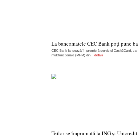
La bancomatele CEC Bank poți pune ban
CEC Bank lansează în premieră serviciul Cash2Card, care
multifuncționale (MFM) din...
detalii
Teilor se împrumută la ING și Unicredit