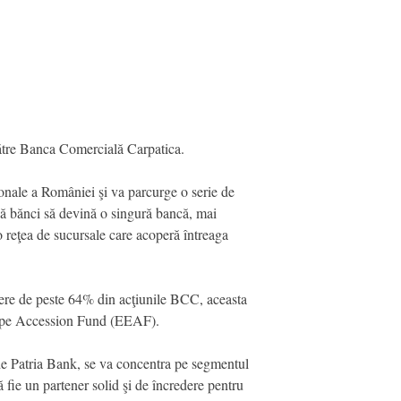
către Banca Comercială Carpatica.
ionale a României şi va parcurge o serie de
uă bănci să devină o singură bancă, mai
o reţea de sucursale care acoperă întreaga
nere de peste 64% din acţiunile BCC, aceasta
urope Accession Fund (EEAF).
de Patria Bank, se va concentra pe segmentul
ă fie un partener solid şi de încredere pentru