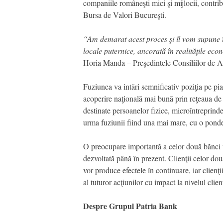
companiile româneşti mici şi mijlocii, contrib
Bursa de Valori Bucureşti.
“Am demarat acest proces şi îl vom supune î
locale puternice, ancorată în realităţile econo
Horia Manda – Preşedintele Consiliilor de Ad
Fuziunea va intări semnificativ poziţia pe pia
acoperire naţională mai bună prin reţeaua de 
destinate persoanelor fizice, microîntreprind
urma fuziunii fiind una mai mare, cu o pondere
O preocupare importantă a celor două bănci va
dezvoltată până în prezent. Clienţii celor dou
vor produce efectele în continuare, iar clien
al tuturor acţiunilor cu impact la nivelul clie
Despre Grupul Patria Bank