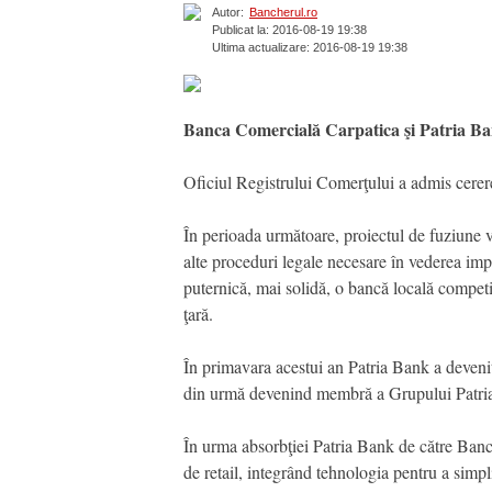
Autor:
Bancherul.ro
Publicat la: 2016-08-19 19:38
Ultima actualizare: 2016-08-19 19:38
Banca Comercială Carpatica şi Patria Ban
Oficiul Registrului Comerţului a admis cerer
În perioada următoare, proiectul de fuziune v
alte proceduri legale necesare în vederea imp
puternică, mai solidă, o bancă locală competit
ţară.
În primavara acestui an Patria Bank a deveni
din urmă devenind membră a Grupului Patria
În urma absorbţiei Patria Bank de către Ban
de retail, integrând tehnologia pentru a simpli