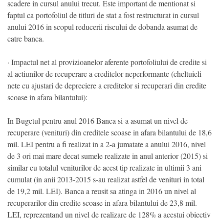
scadere in cursul anului trecut. Este important de mentionat si
faptul ca portofoliul de titluri de stat a fost restructurat in cursul
anului 2016 in scopul reducerii riscului de dobanda asumat de
catre banca.
· Impactul net al provizioanelor aferente portofoliului de credite si
al actiunilor de recuperare a creditelor neperformante (cheltuieli
nete cu ajustari de depreciere a creditelor si recuperari din credite
scoase in afara bilantului):
In Bugetul pentru anul 2016 Banca si-a asumat un nivel de
recuperare (venituri) din creditele scoase in afara bilantului de 18,6
mil. LEI pentru a fi realizat in a 2-a jumatate a anului 2016, nivel
de 3 ori mai mare decat sumele realizate in anul anterior (2015) si
similar cu totalul veniturilor de acest tip realizate in ultimii 3 ani
cumulat (in anii 2013-2015 s-au realizat astfel de venituri in total
de 19,2 mil. LEI). Banca a reusit sa atinga in 2016 un nivel al
recuperarilor din credite scoase in afara bilantului de 23,8 mil.
LEI, reprezentand un nivel de realizare de 128% a acestui obiectiv