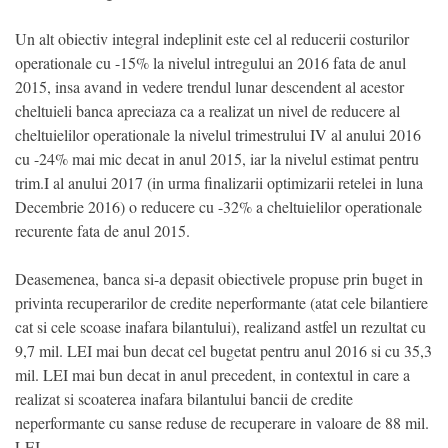
Un alt obiectiv integral indeplinit este cel al reducerii costurilor
operationale cu -15% la nivelul intregului an 2016 fata de anul
2015, insa avand in vedere trendul lunar descendent al acestor
cheltuieli banca apreciaza ca a realizat un nivel de reducere al
cheltuielilor operationale la nivelul trimestrului IV al anului 2016
cu -24% mai mic decat in anul 2015, iar la nivelul estimat pentru
trim.I al anului 2017 (in urma finalizarii optimizarii retelei in luna
Decembrie 2016) o reducere cu -32% a cheltuielilor operationale
recurente fata de anul 2015.
Deasemenea, banca si-a depasit obiectivele propuse prin buget in
privinta recuperarilor de credite neperformante (atat cele bilantiere
cat si cele scoase inafara bilantului), realizand astfel un rezultat cu
9,7 mil. LEI mai bun decat cel bugetat pentru anul 2016 si cu 35,3
mil. LEI mai bun decat in anul precedent, in contextul in care a
realizat si scoaterea inafara bilantului bancii de credite
neperformante cu sanse reduse de recuperare in valoare de 88 mil.
LEI.