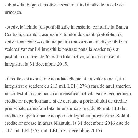
sub nivelul bugetat, motivele scaderii fiind analizate in cele ce
urmeaza.
· Activele lichide (disponibilitatile in casierie, conturile la Banca
Centrala, creantele asupra institutiilor de credit, portofoliul de
active financiare – detinute pentru tranzactionare, disponibile in
vederea vanzarii si investitiile pastrate pana la scadenta) s-au
pastrat la un nivel de 65% din total active, similar cu nivelul
inregistrat la 31 decembrie 2015.
· Creditele si avansurile acordate clientelei, in valoare neta, au
inregistrat o scadere cu 213 mil. LEI (-27%) fara de anul anterior,
in contextul in care banca a intensificat activitatea de recuperare a
creditelor neperformante si de curatare a portofoliului de credite
prin scoaterea inafara bilantului a unei sume de 88 mil. LEI din
creditele neperformante acoperite integral cu provizioane. Soldul
creditelor scoase in afara bilantului la 31 decembrie 2016 este de
417 mil. LEI (353 mil. LEI la 31 decembrie 2015).