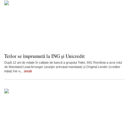
Teilor se împrumută la ING și Unicredit
După 12 ani de relație în calitate de bancă a grupului Teilor, ING România a avut rolul
de Mandated Lead Arranger (aranjor principal mandatat) și Original Lender (creditor
inițial) într-o...
detalii