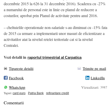
decembrie 2015 la 626 la 31 decembrie 2016). Scaderea cu -27%
a numarului de personal este in linie cu planul de reducere a
costurilor, aprobat prin Planul de activitate pentru anul 2016.
– cheltuielile operationale non-salariale s-au diminuat cu -15% fata
de 2015 ca urmare a implementarii unor masuri de eficientizare a
activitatilor atat la nivelul retelei teritoriale cat si la nivelul
Centralei.
Vezi detalii in
raportul trimestrial al Carpatica
Tipareste detalii
Trimite pe mail
Facebook
LinkedIn
WhatsApp
Vizualizari:
3987
Taguri:
card euro
Patria Bank
refinantare credit
Comentarii