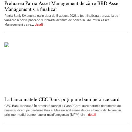
Preluarea Patria Asset Management de către BRD Asset
Management s-a finalizat
Patria Bank SA anunta ca in data de 5 august 2026 a fost finalizata tranzactia de
vanzare a participatiei de 99,9944% detinute de banca la SAI Patria Asset
Management catre...
detalii
La bancomatele CEC Bank poți pune bani pe orice card
CEC Bank lansează în premieră serviciul Cash2Card, care permite depunerea de
numerar direct pe cardurile Visa și Mastercard emise de orice bancă din România,
prin intermediul bancomatelor multifuncționale (MFM) din...
detalii