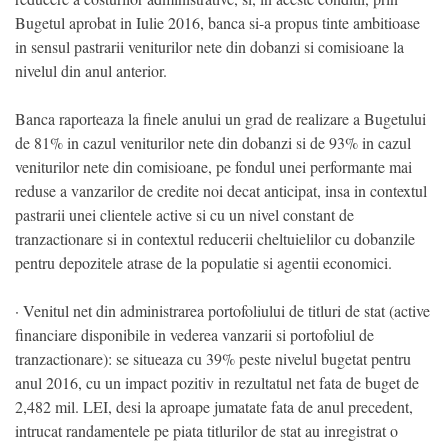
Bugetul aprobat in Iulie 2016, banca si-a propus tinte ambitioase
in sensul pastrarii veniturilor nete din dobanzi si comisioane la
nivelul din anul anterior.
Banca raporteaza la finele anului un grad de realizare a Bugetului
de 81% in cazul veniturilor nete din dobanzi si de 93% in cazul
veniturilor nete din comisioane, pe fondul unei performante mai
reduse a vanzarilor de credite noi decat anticipat, insa in contextul
pastrarii unei clientele active si cu un nivel constant de
tranzactionare si in contextul reducerii cheltuielilor cu dobanzile
pentru depozitele atrase de la populatie si agentii economici.
· Venitul net din administrarea portofoliului de titluri de stat (active
financiare disponibile in vederea vanzarii si portofoliul de
tranzactionare): se situeaza cu 39% peste nivelul bugetat pentru
anul 2016, cu un impact pozitiv in rezultatul net fata de buget de
2,482 mil. LEI, desi la aproape jumatate fata de anul precedent,
intrucat randamentele pe piata titlurilor de stat au inregistrat o