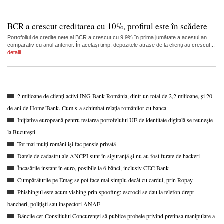
BCR a crescut creditarea cu 10%, profitul este în scădere
Portofoliul de credite nete al BCR a crescut cu 9,9% în prima jumătate a acestui an
comparativ cu anul anterior. În același timp, depozitele atrase de la clienți au crescut...
detalii
2 milioane de clienți activi ING Bank România, dintr-un total de 2,2 milioane, și 20
de ani de Home’Bank. Cum s-a schimbat relația românilor cu banca
Inițiativa europeană pentru testarea portofelului UE de identitate digitală se reunește
la București
Tot mai mulți români își fac pensie privată
Datele de cadastru ale ANCPI sunt în siguranță și nu au fost furate de hackeri
Încasările instant în euro, posibile la 6 bănci, inclusiv CEC Bank
Cumpărăturile pe Emag se pot face mai simplu decât cu cardul, prin Ropay
Phishingul este acum vishing prin spoofing: escrocii se dau la telefon drept
bancheri, polițiști sau inspectori ANAF
Băncile cer Consiliului Concurenței să publice probele privind pretinsa manipulare a