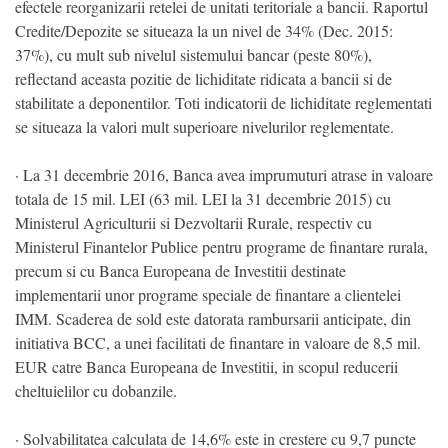
efectele reorganizarii retelei de unitati teritoriale a bancii. Raportul
Credite/Depozite se situeaza la un nivel de 34% (Dec. 2015:
37%), cu mult sub nivelul sistemului bancar (peste 80%),
reflectand aceasta pozitie de lichiditate ridicata a bancii si de
stabilitate a deponentilor. Toti indicatorii de lichiditate reglementati
se situeaza la valori mult superioare nivelurilor reglementate.
· La 31 decembrie 2016, Banca avea imprumuturi atrase in valoare
totala de 15 mil. LEI (63 mil. LEI la 31 decembrie 2015) cu
Ministerul Agriculturii si Dezvoltarii Rurale, respectiv cu
Ministerul Finantelor Publice pentru programe de finantare rurala,
precum si cu Banca Europeana de Investitii destinate
implementarii unor programe speciale de finantare a clientelei
IMM. Scaderea de sold este datorata rambursarii anticipate, din
initiativa BCC, a unei facilitati de finantare in valoare de 8,5 mil.
EUR catre Banca Europeana de Investitii, in scopul reducerii
cheltuielilor cu dobanzile.
· Solvabilitatea calculata de 14,6% este in crestere cu 9,7 puncte