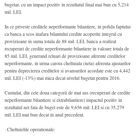
bugetar, cu un impact pozitiv in rezultatul final mai bun cu 5,214
mil. LEI.
In ce priveste creditele neperformante bilantiere, in pofida faptului
ca banca a scos inafara bilantului credite acoperite integral cu
provizioane in suma totala de 88 mil. LEI, banca a realizat
recuperari de credite neperformante bilantiere in valoare totala de
85 mil. LEI, generand reluari de provizioane aferente creditelor
neperformante, in urma carora cheltuiala (neta) aferenta ajustarilor
pentru deprecierea creditelor si avansurilor acordate este cu 4,442
mil. LEI (-13%) mai mica decat nivelul bugetat pentru 2016.
Cumulat, din cele doua categorii de mai sus (recuperari de credite
neperformante bilantiere si extrabilantiere) impactul pozitiv in
rezultatul net fata de buget este de 9,656 mil. LEI si cu 35,279
mil. LEI mai bun decat in anul precedent.
· Cheltuielile operationale: