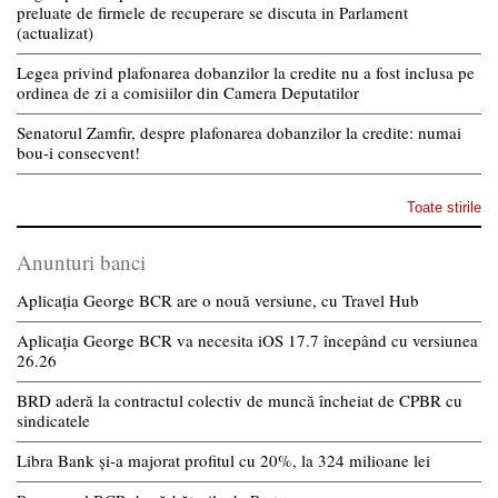
preluate de firmele de recuperare se discuta in Parlament
(actualizat)
Legea privind plafonarea dobanzilor la credite nu a fost inclusa pe
ordinea de zi a comisiilor din Camera Deputatilor
Senatorul Zamfir, despre plafonarea dobanzilor la credite: numai
bou-i consecvent!
Toate stirile
Anunturi banci
Aplicația George BCR are o nouă versiune, cu Travel Hub
Aplicația George BCR va necesita iOS 17.7 începând cu versiunea
26.26
BRD aderă la contractul colectiv de muncă încheiat de CPBR cu
sindicatele
Libra Bank și-a majorat profitul cu 20%, la 324 milioane lei