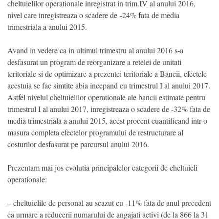
cheltuielilor operationale inregistrat in trim.IV al anului 2016,
nivel care inregistreaza o scadere de -24% fata de media
trimestriala a anului 2015.
Avand in vedere ca in ultimul trimestru al anului 2016 s-a
desfasurat un program de reorganizare a retelei de unitati
teritoriale si de optimizare a prezentei teritoriale a Bancii, efectele
acestuia se fac simtite abia incepand cu trimestrul I al anului 2017.
Astfel nivelul cheltuielilor operationale ale bancii estimate pentru
trimestrul I al anului 2017, inregistreaza o scadere de -32% fata de
media trimestriala a anului 2015, acest procent cuantificand intr-o
masura completa efectelor programului de restructurare al
costurilor desfasurat pe parcursul anului 2016.
Prezentam mai jos evolutia principalelor categorii de cheltuieli
operationale:
– cheltuielile de personal au scazut cu -11% fata de anul precedent
ca urmare a reducerii numarului de angajati activi (de la 866 la 31