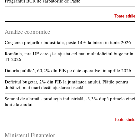
Programul BCR de sărbătorile de Paște
Toate stirile
Analize economice
Creșterea prețurilor industriale, peste 14% la intern în iunie 2026
România, țara UE care și-a ajustat cel mai mult deficitul bugetar în
T1 2026
Datoria publică, 60,2% din PIB pe date operative, în aprilie 2026
Deficitul bugetar, 2% din PIB la jumătatea anului. Plățile pentru
dobânzi, mai mari decât ajustarea fiscală
Semnal de alarmă - producția industrială, -3,3% după primele cinci
luni ale anului
Toate stirile
Ministerul Finantelor