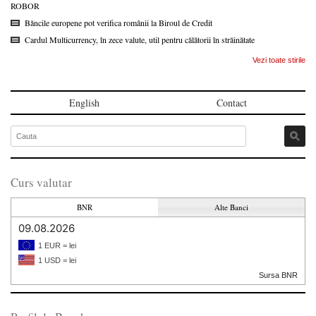
ROBOR
Băncile europene pot verifica românii la Biroul de Credit
Cardul Multicurrency, în zece valute, util pentru călătorii în străinătate
Vezi toate stirile
English
Contact
Curs valutar
BNR
Alte Banci
09.08.2026
1 EUR = lei
1 USD = lei
Sursa BNR