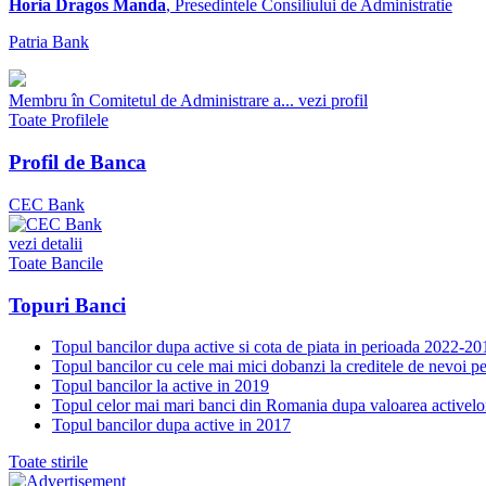
Horia Dragos Manda
, Presedintele Consiliului de Administratie
Patria Bank
Membru în Comitetul de Administrare a...
vezi profil
Toate Profilele
Profil de Banca
CEC Bank
vezi detalii
Toate Bancile
Topuri Banci
Topul bancilor dupa active si cota de piata in perioada 2022-20
Topul bancilor cu cele mai mici dobanzi la creditele de nevoi p
Topul bancilor la active in 2019
Topul celor mai mari banci din Romania dupa valoarea activelo
Topul bancilor dupa active in 2017
Toate stirile