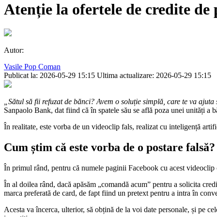
Atenție la ofertele de credite 
Autor:
Vasile Pop Coman
Publicat la: 2026-05-29 15:15
Ultima actualizare: 2026-05-29 15:15
„Sătul să fii refuzat de bănci? Avem o soluție simplă, care te va ajuta 
Sanpaolo Bank, dat fiind că în spatele său se află poza unei unități a b
În realitate, este vorba de un videoclip fals, realizat cu inteligență art
Cum știm că este vorba de o postare falsă?
În primul rând, pentru că numele paginii Facebook cu acest videocl
În al doilea rând, dacă apăsăm „comandă acum” pentru a solicita credi
marca preferată de card, de fapt fiind un pretext pentru a intra în conver
Acesta va încerca, ulterior, să obțină de la voi date personale, și pe ce