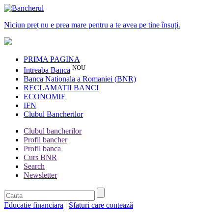
Niciun preț nu e prea mare pentru a te avea pe tine însuți.
PRIMA PAGINA
NOU
Intreaba Banca
Banca Nationala a Romaniei (BNR)
RECLAMATII BANCI
ECONOMIE
IFN
Clubul Bancherilor
Clubul bancherilor
Profil bancher
Profil banca
Curs BNR
Search
Newsletter
Educatie financiara
|
Sfaturi care contează