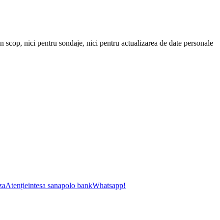
un scop, nici pentru sondaje, nici pentru actualizarea de date personale
za
Atenție
intesa sanapolo bank
Whatsapp!