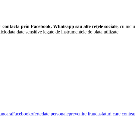
or contacta prin Facebook, Whatsapp sau alte rețele sociale
, cu nici
iciodata date sensitive legate de instrumentele de plata utilizate.
bancara
Facebook
oferte
date personale
prevenire frauda
sfaturi care contea