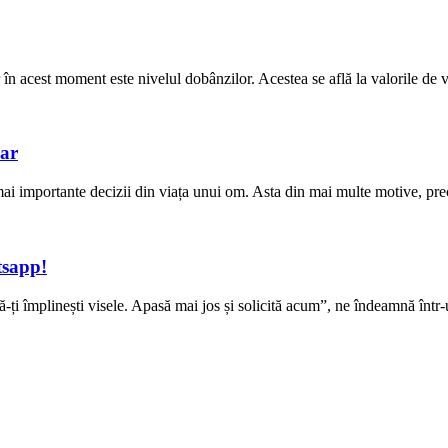
 acest moment este nivelul dobânzilor. Acestea se află la valorile de vârf
car
 mai importante decizii din viața unui om. Asta din mai multe motive, pre
tsapp!
 să-ți împlinești visele. Apasă mai jos și solicită acum”, ne îndeamnă în