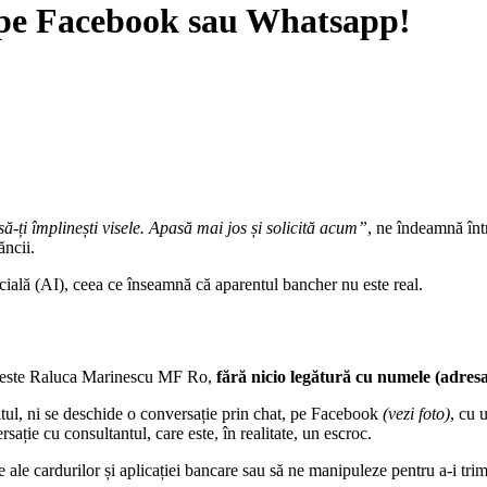
de pe Facebook sau Whatsapp!
să-ți împlinești visele. Apasă mai jos și solicită acum”
, ne îndeamnă înt
ăncii.
ificială (AI), ceea ce înseamnă că aparentul bancher nu este real.
ip este Raluca Marinescu MF Ro,
fără nicio legătură cu numele (adre
tul, ni se deschide o conversație prin chat, pe Facebook
(vezi foto)
, cu 
sație cu consultantul, care este, în realitate, un escroc.
le ale cardurilor și aplicației bancare sau să ne manipuleze pentru a-i tri