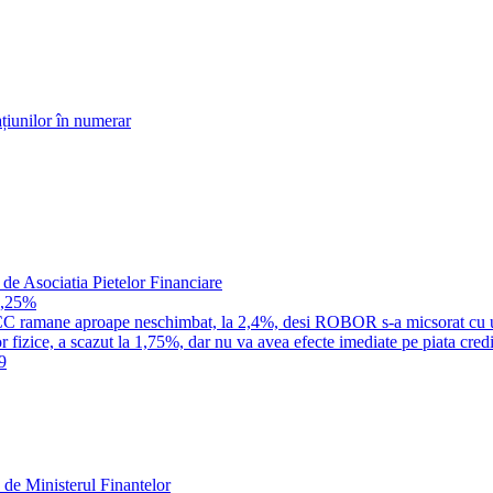
țiunilor în numerar
 de Asociatia Pietelor Financiare
1,25%
a IRCC ramane aproape neschimbat, la 2,4%, desi ROBOR s-a micsorat cu 
 fizice, a scazut la 1,75%, dar nu va avea efecte imediate pe piata credi
9
 de Ministerul Finantelor