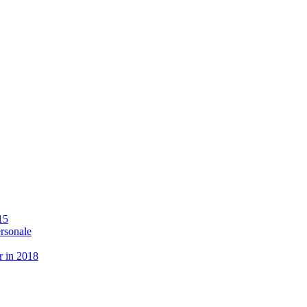
15
ersonale
r in 2018