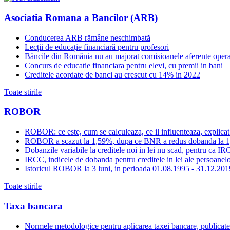
Asociatia Romana a Bancilor (ARB)
Conducerea ARB rămâne neschimbată
Lecții de educație financiară pentru profesori
Băncile din România nu au majorat comisioanele aferente opera
Concurs de educatie financiara pentru elevi, cu premii in bani
Creditele acordate de banci au crescut cu 14% in 2022
Toate stirile
ROBOR
ROBOR: ce este, cum se calculeaza, ce il influenteaza, explicat
ROBOR a scazut la 1,59%, dupa ce BNR a redus dobanda la 
Dobanzile variabile la creditele noi in lei nu scad, pentru c
IRCC, indicele de dobanda pentru creditele in lei ale persoanelor
Istoricul ROBOR la 3 luni, in perioada 01.08.1995 - 31.12.201
Toate stirile
Taxa bancara
Normele metodologice pentru aplicarea taxei bancare, publicate