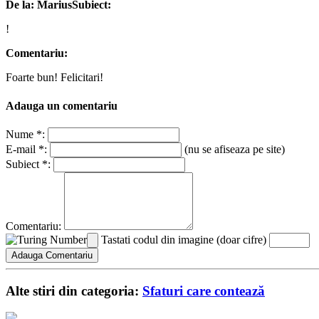
De la: Marius
Subiect:
!
Comentariu:
Foarte bun! Felicitari!
Adauga un comentariu
Nume *:
E-mail *:
(nu se afiseaza pe site)
Subiect *:
Comentariu:
Tastati codul din imagine (doar cifre)
Alte stiri din categoria:
Sfaturi care contează