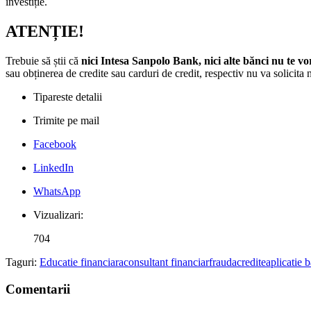
investiție.
ATENȚIE!
Trebuie să știi că
nici Intesa Sanpolo Bank, nici alte bănci nu te v
sau obținerea de credite sau carduri de credit, respectiv nu va solicita n
Tipareste detalii
Trimite pe mail
Facebook
LinkedIn
WhatsApp
Vizualizari:
704
Taguri:
Educatie financiara
consultant financiar
frauda
credite
aplicatie 
Comentarii