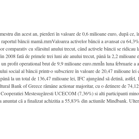
estru din acest an, pierderi în valoare de 0,6 milioane euro, dupã ce, în
în raportul bãncii mamã.rnrnValoarea activelor bãncii a avansat cu 64,3%
or comparativ cu sfârsitul anului trecut, când activele bãncii se ridicau 
din 2008 fatã de primele trei luni ale anului trecut, pânã la 2,2 milio
i un profit operational brut de 9,9 milioane euro.rnrnÎn luna februarie 
lui social al bãncii printr-o subscriere în valoare de 20,47 milioane lei
 pânã la un total de 136,47 milioane lei, IFC ajungând sã detinã, astfel,
tural Bank of Greece rãmâne actionar majoritar, cu o detinere de 74,12
 Cooperatiei Mestesugãresti UCECOM (7,36%) si alti participanti minor
 anuntat cã a finalizat achizitia a 55,83% din actiunile Mindbank. Ulter