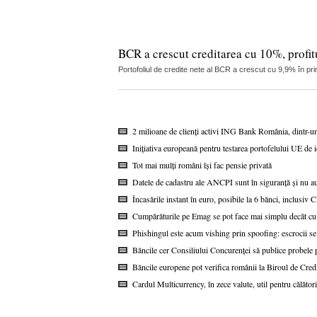
BCR a crescut creditarea cu 10%, profitu
Portofoliul de credite nete al BCR a crescut cu 9,9% în pri
2 milioane de clienți activi ING Bank România, dintr-u
Inițiativa europeană pentru testarea portofelului UE de i
Tot mai mulți români își fac pensie privată
Datele de cadastru ale ANCPI sunt în siguranță și nu au
Încasările instant în euro, posibile la 6 bănci, inclusi
Cumpărăturile pe Emag se pot face mai simplu decât cu
Phishingul este acum vishing prin spoofing: escrocii se
Băncile cer Consiliului Concurenței să publice probel
Băncile europene pot verifica românii la Biroul de Cred
Cardul Multicurrency, în zece valute, util pentru călătorii