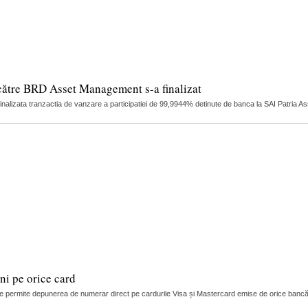
către BRD Asset Management s-a finalizat
finalizata tranzactia de vanzare a participatiei de 99,9944% detinute de banca la SAI Patria 
i pe orice card
 permite depunerea de numerar direct pe cardurile Visa și Mastercard emise de orice bancă