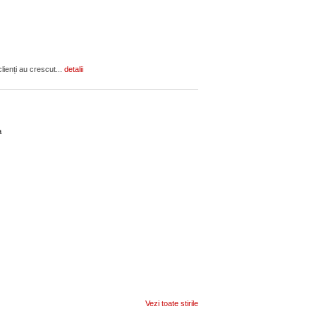
lienți au crescut...
detalii
ca
Vezi toate stirile