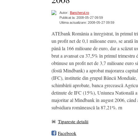
Autor:
Bancherul.ro
Publicat la: 2008-05-27 09:59
Ultima actualizare: 2008-05-27 09:59
ATEbank România a înregistrat, în primul trim
un profit net de 0,1 milioane euro, se aratã 
pânã la 166 milioane de euro, dar a scãzut us
brut a avansat cu 37,5% în primul trimestru 
obtinuse un profit net de 3,7 milioane euro s
(fostã Mindbank) a aprobat majorarea capitalu
(IFC), institutie din grupul Bãncii Mondiale,
schimbãrii aprobate, banca greceascã Agricul
detinute de IFC (15%), Uniunea Nationalã a
majoritar al Mindbank în august 2006, când a
subsidiara româneascã la 87,21%. rn
Tipareste detalii
Facebook