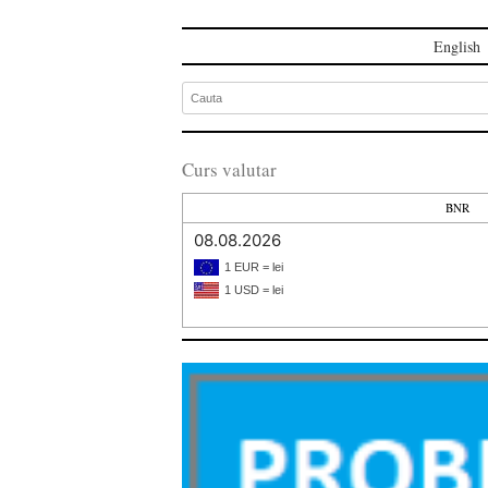
English
Curs valutar
BNR
08.08.2026
1 EUR = lei
1 USD = lei