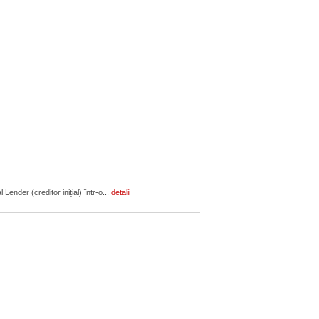
ender (creditor inițial) într-o...
detalii