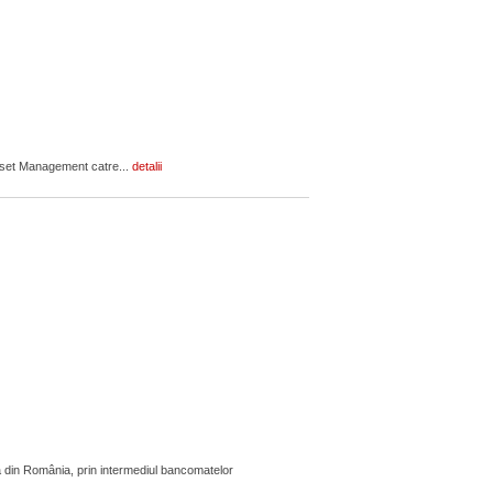
Asset Management catre...
detalii
 din România, prin intermediul bancomatelor