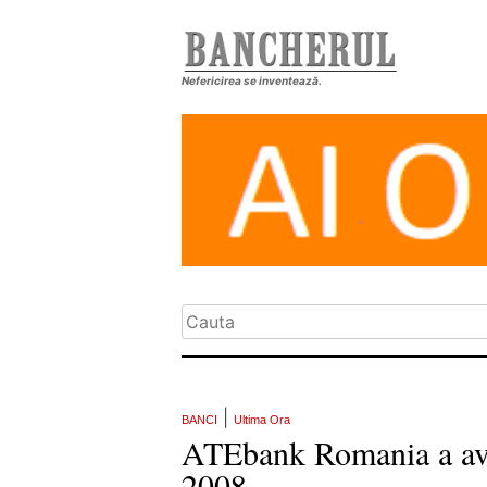
Nefericirea se inventează.
|
BANCI
Ultima Ora
ATEbank Romania a avut
2008