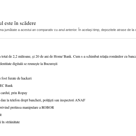
l este în scădere
ma jumătate a acestui an comparativ cu anul anterior. În același timp, depozitele atrase de la c
n total de 2,2 milioane, și 20 de ani de Home’Bank. Cum s-a schimbat relația românilor cu ban
dentitate digitală se reunește la București
 fost furate de hackeri
v CEC Bank
 cardul, prin Ropay
 dau la telefon drept bancheri, polițiști sau inspectori ANAF
e privind pretinsa manipulare a ROBOR
it
 în străinătate