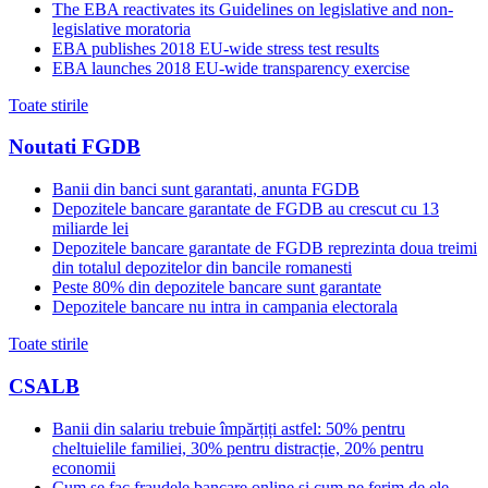
The EBA reactivates its Guidelines on legislative and non-
legislative moratoria
EBA publishes 2018 EU-wide stress test results
EBA launches 2018 EU-wide transparency exercise
Toate stirile
Noutati FGDB
Banii din banci sunt garantati, anunta FGDB
Depozitele bancare garantate de FGDB au crescut cu 13
miliarde lei
Depozitele bancare garantate de FGDB reprezinta doua treimi
din totalul depozitelor din bancile romanesti
Peste 80% din depozitele bancare sunt garantate
Depozitele bancare nu intra in campania electorala
Toate stirile
CSALB
Banii din salariu trebuie împărțiți astfel: 50% pentru
cheltuielile familiei, 30% pentru distracție, 20% pentru
economii
Cum se fac fraudele bancare online și cum ne ferim de ele