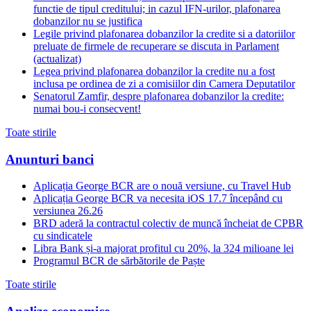
functie de tipul creditului; in cazul IFN-urilor, plafonarea
dobanzilor nu se justifica
Legile privind plafonarea dobanzilor la credite si a datoriilor
preluate de firmele de recuperare se discuta in Parlament
(actualizat)
Legea privind plafonarea dobanzilor la credite nu a fost
inclusa pe ordinea de zi a comisiilor din Camera Deputatilor
Senatorul Zamfir, despre plafonarea dobanzilor la credite:
numai bou-i consecvent!
Toate stirile
Anunturi banci
Aplicația George BCR are o nouă versiune, cu Travel Hub
Aplicația George BCR va necesita iOS 17.7 începând cu
versiunea 26.26
BRD aderă la contractul colectiv de muncă încheiat de CPBR
cu sindicatele
Libra Bank și-a majorat profitul cu 20%, la 324 milioane lei
Programul BCR de sărbătorile de Paște
Toate stirile