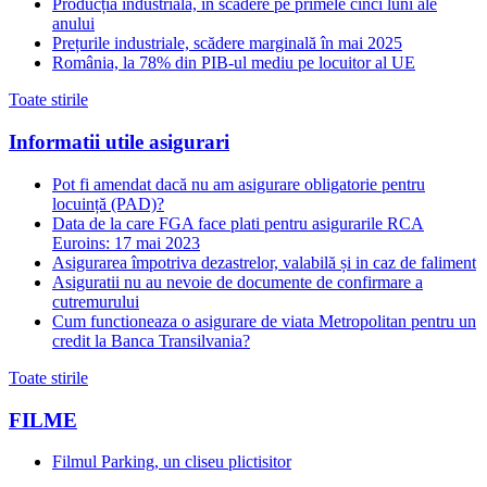
Producția industrială, în scădere pe primele cinci luni ale
anului
Prețurile industriale, scădere marginală în mai 2025
România, la 78% din PIB-ul mediu pe locuitor al UE
Toate stirile
Informatii utile asigurari
Pot fi amendat dacă nu am asigurare obligatorie pentru
locuință (PAD)?
Data de la care FGA face plati pentru asigurarile RCA
Euroins: 17 mai 2023
Asigurarea împotriva dezastrelor, valabilă și in caz de faliment
Asiguratii nu au nevoie de documente de confirmare a
cutremurului
Cum functioneaza o asigurare de viata Metropolitan pentru un
credit la Banca Transilvania?
Toate stirile
FILME
Filmul Parking, un cliseu plictisitor