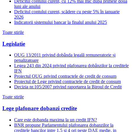
Deficitul contului curent, cu 12% mai mic după primele două
luni ale anului
Deficitul contului curent, scădere cu peste 5% în ianuarie
2026
Indicatorii sistemului bancar la finalul anului 2025
Toate stirile
Legislatie
OUG 13/2011 privind dobânda legală remuneratorie și
penalizatoare
Legea 243 din 2024 privind plafonarea dobânzilor la creditele
IFN
Proiectul OUG privind contractele de credit de consum
Proiectul de Lege privind contractele de credit de consum
Decizia nr.105/2007 privind raportarea la Biroul de Credit
Toate stirile
Lege plafonare dobanzi credite
Care este dobanda maxima la un credit IFN?
BNR propune Parlamentului plafonarea dobanzilor la
creditele bancilor intre 1,5 si 4 ori peste DAE medie, in