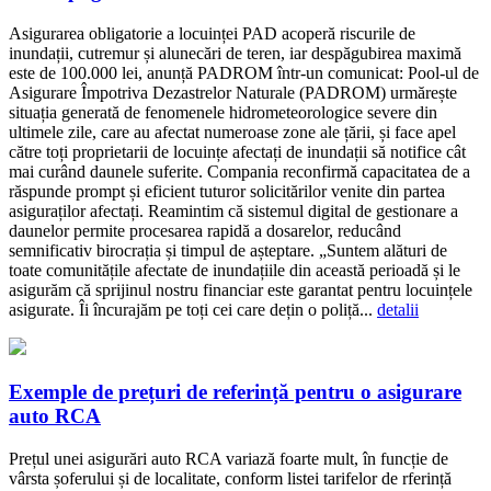
Asigurarea obligatorie a locuinței PAD acoperă riscurile de
inundații, cutremur și alunecări de teren, iar despăgubirea maximă
este de 100.000 lei, anunță PADROM într-un comunicat: Pool-ul de
Asigurare Împotriva Dezastrelor Naturale (PADROM) urmărește
situația generată de fenomenele hidrometeorologice severe din
ultimele zile, care au afectat numeroase zone ale țării, și face apel
către toți proprietarii de locuințe afectați de inundații să notifice cât
mai curând daunele suferite. Compania reconfirmă capacitatea de a
răspunde prompt și eficient tuturor solicitărilor venite din partea
asiguraților afectați. Reamintim că sistemul digital de gestionare a
daunelor permite procesarea rapidă a dosarelor, reducând
semnificativ birocrația și timpul de așteptare. „Suntem alături de
toate comunitățile afectate de inundațiile din această perioadă și le
asigurăm că sprijinul nostru financiar este garantat pentru locuințele
asigurate. Îi încurajăm pe toți cei care dețin o poliță...
detalii
Exemple de prețuri de referință pentru o asigurare
auto RCA
Prețul unei asigurări auto RCA variază foarte mult, în funcție de
vârsta șoferului și de localitate, conform listei tarifelor de rferință