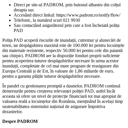
Direct pe site-ul PADROM, prin butonul albastru din colțul
dreapta sus
Accesând direct linkul: https://www.padrom.ro/notify/flow/
Telefonic, la numărul scurt 021 9930
Sau contactând asigurătorul prin care a fost încheiată polița
PAD
Polița PAD acoperă riscurile de inundații, cutremur și alunecări de
teren, iar despăgubirea maximă este de 100.000 lei pentru locuințele
din materiale rezistente, respectiv 50.000 lei pentru cele din paiantă
sau chirpici. PADROM are la dispoziție fonduri proprii suficiente
pentru acoperirea tuturor despăgubirilor necesare în urma acestor
inundații, completate de cel mai mare program de reasigurare din
Europa Centrală și de Est, în valoare de 1,86 miliarde de euro,
pentru a garanta plățile tuturor despăgubirilor necesare.
În paralel cu gestionarea promptă a daunelor, PADROM continuă
demersurile pentru creșterea relevanței poliței PAD, astfel încât
aceasta să ofere un nivel de protecție financiară tot mai apropiat de
valoarea reală a locuințelor din România, menținând în același timp
sustenabilitatea sistemului național de asigurare împotriva
dezastrelor.
Despre PADROM