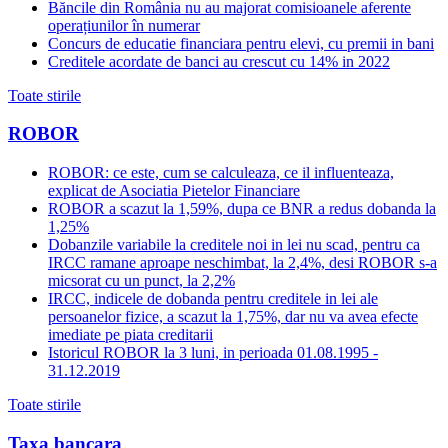
Băncile din România nu au majorat comisioanele aferente
operațiunilor în numerar
Concurs de educatie financiara pentru elevi, cu premii in bani
Creditele acordate de banci au crescut cu 14% in 2022
Toate stirile
ROBOR
ROBOR: ce este, cum se calculeaza, ce il influenteaza,
explicat de Asociatia Pietelor Financiare
ROBOR a scazut la 1,59%, dupa ce BNR a redus dobanda la
1,25%
Dobanzile variabile la creditele noi in lei nu scad, pentru ca
IRCC ramane aproape neschimbat, la 2,4%, desi ROBOR s-a
micsorat cu un punct, la 2,2%
IRCC, indicele de dobanda pentru creditele in lei ale
persoanelor fizice, a scazut la 1,75%, dar nu va avea efecte
imediate pe piata creditarii
Istoricul ROBOR la 3 luni, in perioada 01.08.1995 -
31.12.2019
Toate stirile
Taxa bancara