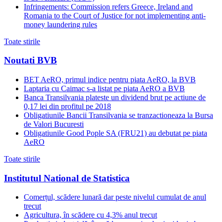
Infringements: Commission refers Greece, Ireland and
Romania to the Court of Justice for not implementing anti-
money laundering rules
Toate stirile
Noutati BVB
BET AeRO, primul indice pentru piata AeRO, la BVB
Laptaria cu Caimac s-a listat pe piata AeRO a BVB
Banca Transilvania plateste un dividend brut pe actiune de
0,17 lei din profitul pe 2018
Obligatiunile Bancii Transilvania se tranzactioneaza la Bursa
de Valori Bucuresti
Obligatiunile Good Pople SA (FRU21) au debutat pe piata
AeRO
Toate stirile
Institutul National de Statistica
Comerțul, scădere lunară dar peste nivelul cumulat de anul
trecut
Agricultura, în scădere cu 4,3% anul trecut