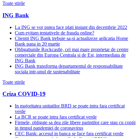
Toate stirile
ING Bank
La ING se vor putea face plati instant din decembrie 2022
Cum evitam tentativele de frauda online?
Clientii ING Bank trebuie sa-si actualizeze aplicatia Home
Bank pana in 20 martie
Obligatiunile Rockcastle, cel mai mare proprietar de centre
comerciale din Europa Centrala si de Est, intermediata de
ING Bank
ING Bank transforma departamentul de responsabilitate
sociala intr-unul de sustenabilitate
Toate stirile
Criza COVID-19
In majoritatea unitatilor BRD se poate intra fara certificat
verde
La BCR se poate intra fara certificat verde
Firmele, obligate sa dea zile libere parintilor care stau cu copiii
in timpul pandemiei de coronavirus
CEC Bank: accesul in banca se face fara certificat verde