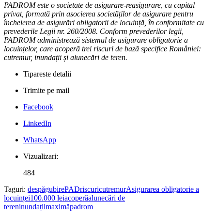
PADROM este o societate de asigurare-reasigurare, cu capital
privat, formată prin asocierea societăților de asigurare pentru
încheierea de asigurări obligatorii de locuință, în conformitate cu
prevederile Legii nr. 260/2008. Conform prevederilor legii,
PADROM administrează sistemul de asigurare obligatorie a
locuințelor, care acoperă trei riscuri de bază specifice României:
cutremur, inundații și alunecări de teren.
Tipareste detalii
Trimite pe mail
Facebook
LinkedIn
WhatsApp
Vizualizari:
484
Taguri:
despăgubire
PAD
riscuri
cutremur
Asigurarea obligatorie a
locuinței
100.000 lei
acoperă
alunecări de
teren
inundații
maximă
padrom