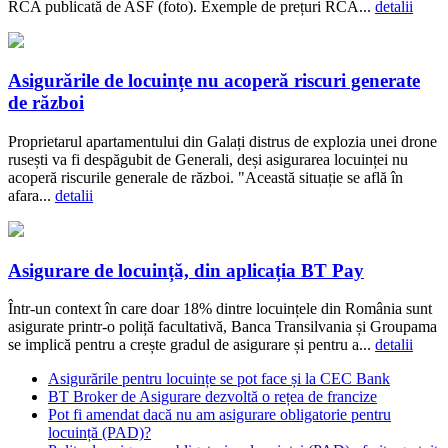
RCA publicată de ASF (foto). Exemple de prețuri RCA...
detalii
Asigurările de locuințe nu acoperă riscuri generate
de război
Proprietarul apartamentului din Galați distrus de explozia unei drone
rusești va fi despăgubit de Generali, deși asigurarea locuinței nu
acoperă riscurile generale de război. "Această situație se află în
afara...
detalii
Asigurare de locuință, din aplicația BT Pay
Într-un context în care doar 18% dintre locuințele din România sunt
asigurate printr-o poliță facultativă, Banca Transilvania și Groupama
se implică pentru a crește gradul de asigurare și pentru a...
detalii
Asigurările pentru locuințe se pot face și la CEC Bank
BT Broker de Asigurare dezvoltă o rețea de francize
Pot fi amendat dacă nu am asigurare obligatorie pentru
locuință (PAD)?