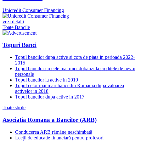
Unicredit Consumer Financing
vezi detalii
Toate Bancile
Topuri Banci
Topul bancilor dupa active si cota de piata in perioada 2022-
2015
Topul bancilor cu cele mai mici dobanzi la creditele de nevoi
personale
Topul bancilor la active in 2019
Topul celor mai mari banci din Romania dupa valoarea
activelor in 2018
Topul bancilor dupa active in 2017
Toate stirile
Asociatia Romana a Bancilor (ARB)
Conducerea ARB rămâne neschimbată
Lecții de educație financiară pentru profesori