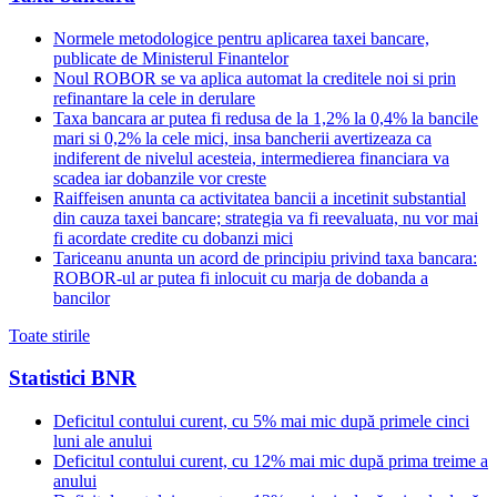
Normele metodologice pentru aplicarea taxei bancare,
publicate de Ministerul Finantelor
Noul ROBOR se va aplica automat la creditele noi si prin
refinantare la cele in derulare
Taxa bancara ar putea fi redusa de la 1,2% la 0,4% la bancile
mari si 0,2% la cele mici, insa bancherii avertizeaza ca
indiferent de nivelul acesteia, intermedierea financiara va
scadea iar dobanzile vor creste
Raiffeisen anunta ca activitatea bancii a incetinit substantial
din cauza taxei bancare; strategia va fi reevaluata, nu vor mai
fi acordate credite cu dobanzi mici
Tariceanu anunta un acord de principiu privind taxa bancara:
ROBOR-ul ar putea fi inlocuit cu marja de dobanda a
bancilor
Toate stirile
Statistici BNR
Deficitul contului curent, cu 5% mai mic după primele cinci
luni ale anului
Deficitul contului curent, cu 12% mai mic după prima treime a
anului