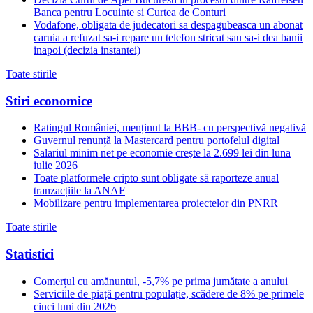
Banca pentru Locuinte si Curtea de Conturi
Vodafone, obligata de judecatori sa despagubeasca un abonat
caruia a refuzat sa-i repare un telefon stricat sau sa-i dea banii
inapoi (decizia instantei)
Toate stirile
Stiri economice
Ratingul României, menținut la BBB- cu perspectivă negativă
Guvernul renunță la Mastercard pentru portofelul digital
Salariul minim net pe economie crește la 2.699 lei din luna
iulie 2026
Toate platformele cripto sunt obligate să raporteze anual
tranzacțiile la ANAF
Mobilizare pentru implementarea proiectelor din PNRR
Toate stirile
Statistici
Comerțul cu amănuntul, -5,7% pe prima jumătate a anului
Serviciile de piață pentru populație, scădere de 8% pe primele
cinci luni din 2026