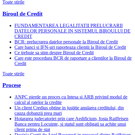
Toate stirile
Biroul de Credit
FUNDAMENTAREA LEGALITATII PRELUCRARII
DATELOR PERSONALE IN SISTEMUL BIROULUI DE
CREDIT
BCR: prelucrarea datelor personale la Biroul de Credit
Care banci si IFN-uri raporteaza clientii la Biroul de Credit
Ce trebuie sa stim despre Biroul de Credit
Care este procedura BCR de raportare a clientilor la Biroul de
Credit
Toate stirile
Procese
ANPC pierde un proces cu Intesa si ARB privind modul de
calcul al ratelor la credite
Un client Credius obtine in justitie anularea creditului, din
cauza dobanzii prea mari
Hotararea judecatoriei prin care Aedificium, fosta Raiffeisen
Banca pentru Locuinte, si statul sunt obligati sa achite unui
client prima de stat
Decizia Curtii de Apel Bucuresti in procesul dintre Raiffeisen