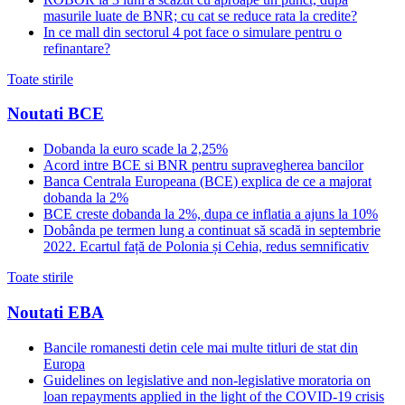
masurile luate de BNR; cu cat se reduce rata la credite?
In ce mall din sectorul 4 pot face o simulare pentru o
refinantare?
Toate stirile
Noutati BCE
Dobanda la euro scade la 2,25%
Acord intre BCE si BNR pentru supravegherea bancilor
Banca Centrala Europeana (BCE) explica de ce a majorat
dobanda la 2%
BCE creste dobanda la 2%, dupa ce inflatia a ajuns la 10%
Dobânda pe termen lung a continuat să scadă in septembrie
2022. Ecartul față de Polonia și Cehia, redus semnificativ
Toate stirile
Noutati EBA
Bancile romanesti detin cele mai multe titluri de stat din
Europa
Guidelines on legislative and non-legislative moratoria on
loan repayments applied in the light of the COVID-19 crisis