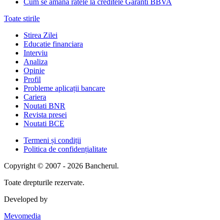
Cum se amana ratele la creditele Garanti BBVA
Toate stirile
Stirea Zilei
Educatie financiara
Interviu
Analiza
Opinie
Profil
Probleme aplicații bancare
Cariera
Noutati BNR
Revista presei
Noutati BCE
Termeni și condiții
Politica de confidențialitate
Copyright © 2007 - 2026 Bancherul.
Toate drepturile rezervate.
Developed by
Mevomedia