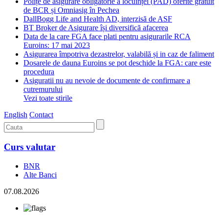
Polițe de asigurare obligatorie a locuinței (PAD) oferite gratuit
de BCR și Omniasig în Pechea
DallBogg Life and Health AD, interzisă de ASF
BT Broker de Asigurare își diversifică afacerea
Data de la care FGA face plati pentru asigurarile RCA
Euroins: 17 mai 2023
Asigurarea împotriva dezastrelor, valabilă și in caz de faliment
Dosarele de dauna Euroins se pot deschide la FGA: care este
procedura
Asiguratii nu au nevoie de documente de confirmare a
cutremurului
Vezi toate stirile
English
Contact
Curs valutar
BNR
Alte Banci
07.08.2026