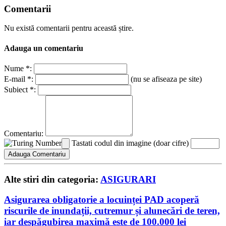
Comentarii
Nu există comentarii pentru această știre.
Adauga un comentariu
Nume *:
E-mail *:
(nu se afiseaza pe site)
Subiect *:
Comentariu:
Tastati codul din imagine (doar cifre)
Alte stiri din categoria:
ASIGURARI
Asigurarea obligatorie a locuinței PAD acoperă
riscurile de inundații, cutremur și alunecări de teren,
iar despăgubirea maximă este de 100.000 lei