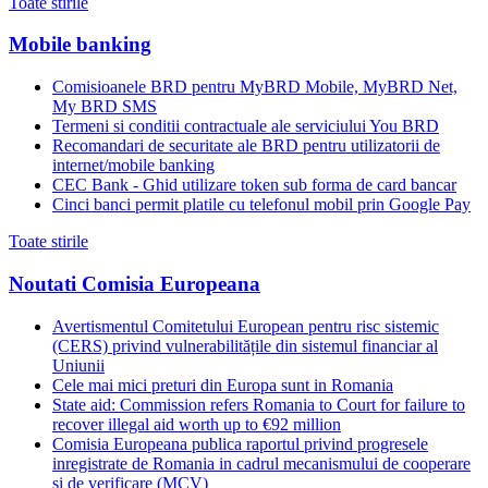
Toate stirile
Mobile banking
Comisioanele BRD pentru MyBRD Mobile, MyBRD Net,
My BRD SMS
Termeni si conditii contractuale ale serviciului You BRD
Recomandari de securitate ale BRD pentru utilizatorii de
internet/mobile banking
CEC Bank - Ghid utilizare token sub forma de card bancar
Cinci banci permit platile cu telefonul mobil prin Google Pay
Toate stirile
Noutati Comisia Europeana
Avertismentul Comitetului European pentru risc sistemic
(CERS) privind vulnerabilitățile din sistemul financiar al
Uniunii
Cele mai mici preturi din Europa sunt in Romania
State aid: Commission refers Romania to Court for failure to
recover illegal aid worth up to €92 million
Comisia Europeana publica raportul privind progresele
inregistrate de Romania in cadrul mecanismului de cooperare
si de verificare (MCV)