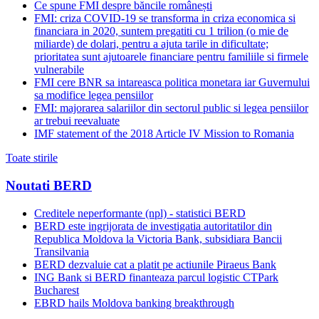
Ce spune FMI despre băncile românești
FMI: criza COVID-19 se transforma in criza economica si
financiara in 2020, suntem pregatiti cu 1 trilion (o mie de
miliarde) de dolari, pentru a ajuta tarile in dificultate;
prioritatea sunt ajutoarele financiare pentru familiile si firmele
vulnerabile
FMI cere BNR sa intareasca politica monetara iar Guvernului
sa modifice legea pensiilor
FMI: majorarea salariilor din sectorul public si legea pensiilor
ar trebui reevaluate
IMF statement of the 2018 Article IV Mission to Romania
Toate stirile
Noutati BERD
Creditele neperformante (npl) - statistici BERD
BERD este ingrijorata de investigatia autoritatilor din
Republica Moldova la Victoria Bank, subsidiara Bancii
Transilvania
BERD dezvaluie cat a platit pe actiunile Piraeus Bank
ING Bank si BERD finanteaza parcul logistic CTPark
Bucharest
EBRD hails Moldova banking breakthrough