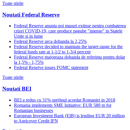
Toate stirile
Noutati Federal Reserve
Federal Reserve anunta noi masuri extinse pentru combaterea
crizei COVID-19, care produce pagube "imense" in Statele
Unite si in lume
Federal Reserve urca dobanda la 2,25%
Federal Reserve decided to maintain the target range for the
federal funds rate at 1-1/2 to 1-3/4 percent
Federal Reserve majoreaza dobanda de referinta pentru dolar
la 1,5% - 1,75%
Federal Reserve issues FOMC statement
Toate stirile
Noutati BEI
BEI a redus cu 31% sprijinul acordat Romaniei in 2018
Romania implements SME Initiative: EUR 580 m for
Romanian businesses
European Investment Bank (EIB) is lending EUR 20 million
to Agricover Credit IFN