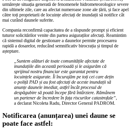
urmărește situația generată de fenomenele hidrometeorologice severe
din ultimele zile, care au afectat numeroase zone ale țării, și face apel
către toți proprietarii de locuințe afectați de inundații să notifice cât
mai curând daunele suferite.
Compania reconfirmă capacitatea de a răspunde prompt și eficient
tuturor solicitărilor venite din partea asiguraților afectați. Reamintim
că sistemul digital de gestionare a daunelor permite procesarea
rapidă a dosarelor, reducând semnificativ birocrația și timpul de
așteptare.
„Suntem alături de toate comunitățile afectate de
inundațiile din această perioadă și le asigurăm că
sprijinul nostru financiar este garantat pentru
locuințele asigurate. Îi încurajăm pe toți cei care dețin
o poliță PAD și au fost afectați de aceste inundații să
anunțe daunele imediat, astfel încât procesul de
despăgubire să poată începe fără întârziere. Rămânem
un partener de încredere în fața riscurilor catastrofale”
,
a declarat Nicoleta Radu, Director General PADROM.
Notificarea (anunțarea) unei daune se
poate face astfel: