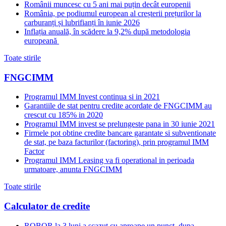
Românii muncesc cu 5 ani mai puțin decât europenii
România, pe podiumul european al creșterii prețurilor la
carburanți și lubrifianți în iunie 2026
Inflația anuală, în scădere la 9,2% după metodologia
europeană
Toate stirile
FNGCIMM
Programul IMM Invest continua si in 2021
Garantiile de stat pentru credite acordate de FNGCIMM au
crescut cu 185% in 2020
Programul IMM invest se prelungeste pana in 30 iunie 2021
Firmele pot obtine credite bancare garantate si subventionate
de stat, pe baza facturilor (factoring), prin programul IMM
Factor
Programul IMM Leasing va fi operational in perioada
urmatoare, anunta FNGCIMM
Toate stirile
Calculator de credite
ROBOR la 3 luni a scazut cu aproape un punct, dupa