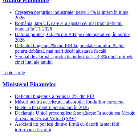
Analize economice
Creșterea prețurilor industriale, peste 14% la intern în iunie
2026
România, țara UE care și-a ajustat cel mai mult deficitul
bugetar în T1 2026
Datoria publică, 60,2% din PIB pe date operative, în aprilie
2026
Deficitul bugetar, 2% din PIB la jumătatea anului. Plățile
pentru dobânzi, mai mari decât ajustarea fiscală
Semnal de alarmă - producția industrială, -3,3% după primele
cinci luni ale anului
Toate stirile
Ministerul Finantelor
Deficitul bugetar s-a redus la 2% din PIB
Măsuri pentru accelerarea absorbției fondurilor europene
Bilete la băi pentru pensionari în 2026
Declarația Unică precompletată se găsește în secțiunea Mesaje
din Spațiul Privat Virtual (SPV)
Asociații nu pot ieși dintr-o firmă cu datorii la stat fără
informarea fiscului