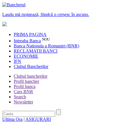
Lauda mă rușinează, fiindcă o cerșesc în ascuns.
PRIMA PAGINA
NOU
Intreaba Banca
Banca Nationala a Romaniei (BNR)
RECLAMATII BANCI
ECONOMIE
IFN
Clubul Bancherilor
Clubul bancherilor
Profil bancher
Profil banca
Curs BNR
Search
Newsletter
Ultima Ora
|
ASIGURARI