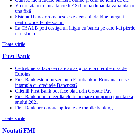
Vrei o rată mai mică la credit? Schimbă dobânda variabilă cu
una fixă
Sistemul bancar romanesc este deosebit de bine pregatit
pentru orice fel de socuri
La CSALB poti castiga un litigiu cu banca pe care l-ai pierde
in instanta
Toate stirile
First Bank
Ce trebuie sa faca cei care au asigurare la credit emisa de
Euroins
First Bank este reprezentanta Eurobank in Romania: ce se
intampla cu creditele Bancpost?
Clientii First Bank pot face plati prin Google Pay
First Bank anunta rezultatele financiare din prima jumatate a
anului 2021
First Bank are o noua aplicatie de mobile banking
Toate stirile
Noutati FMI