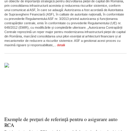
un obiectiv de importanță strategică pentru dezvoltarea pieței de capital din România,
prin consolidarea infrastructurii acesteia și reducerea riscurilor sistemice, conform
unui comunicat al ASF, în care se adaugă: Autorizarea a fost acordată de Autoritatea
de Supraveghere Financiară (ASF), în calitate de autoritate națională, în conformitate
cu prevederile Regulamentului ASF nr. 3/2013 privind autorizarea și funcționarea
contrapărților centrale, emis în conformitate cu prevederile Regulamentului (UE) nr.
648/2012 (EMIR), cu modificările și completările ulterioare. „Autorizarea Contrapărții
Centrale reprezintă un reper major pentru modernizarea infrastructurii pieței de capital
din România, marcând consolidarea unui pilon esențial al arhitecturii financiare și al
mecanismelor de reducere a riscurilor sistemice. ASF a gestionat acest proces cu
maximă rigoare și responsabilitate,...
detalii
Exemple de prețuri de referință pentru o asigurare auto
RCA