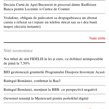
Decizia Curtii de Apel Bucuresti in procesul dintre Raiffeisen
Banca pentru Locuinte si Curtea de Conturi
Vodafone, obligata de judecatori sa despagubeasca un abonat
caruia a refuzat sa-i repare un telefon stricat sau sa-i dea banii
inapoi (decizia instantei)
Toate stirile
Stiri economice
Noi titluri de stat FIDELIS în lei și euro, cu dobânzi neimpozabile
de pânã la 7,50%
BID gestionează granturile Programului Diaspora Investește Acasă
Ratingul României, confirmat la Baa3
Ratingul României, menținut la BBB- cu perspectivă negativă
Guvernul renunță la Mastercard pentru portofelul digital