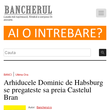
Lauda mă rușinează, fiindcă o cerșesc în
ascuns.
|
BANCI
Ultima Ora
Arhiducele Dominic de Habsburg
se pregateste sa preia Castelul
Bran
Autor:
Bancherul.ro