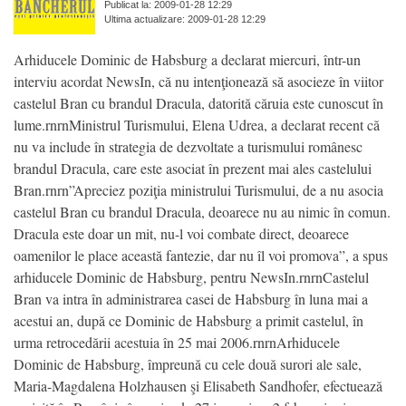
Publicat la: 2009-01-28 12:29
Ultima actualizare: 2009-01-28 12:29
Arhiducele Dominic de Habsburg a declarat miercuri, într-un
interviu acordat NewsIn, că nu intenţionează să asocieze în viitor
castelul Bran cu brandul Dracula, datorită căruia este cunoscut în
lume.rnrnMinistrul Turismului, Elena Udrea, a declarat recent că
nu va include în strategia de dezvoltate a turismului românesc
brandul Dracula, care este asociat în prezent mai ales castelului
Bran.rnrn”Apreciez poziţia ministrului Turismului, de a nu asocia
castelul Bran cu brandul Dracula, deoarece nu au nimic în comun.
Dracula este doar un mit, nu-l voi combate direct, deoarece
oamenilor le place această fantezie, dar nu îl voi promova”, a spus
arhiducele Dominic de Habsburg, pentru NewsIn.rnrnCastelul
Bran va intra în administrarea casei de Habsburg în luna mai a
acestui an, după ce Dominic de Habsburg a primit castelul, în
urma retrocedării acestuia în 25 mai 2006.rnrnArhiducele
Dominic de Habsburg, împreună cu cele două surori ale sale,
Maria-Magdalena Holzhausen şi Elisabeth Sandhofer, efectuează