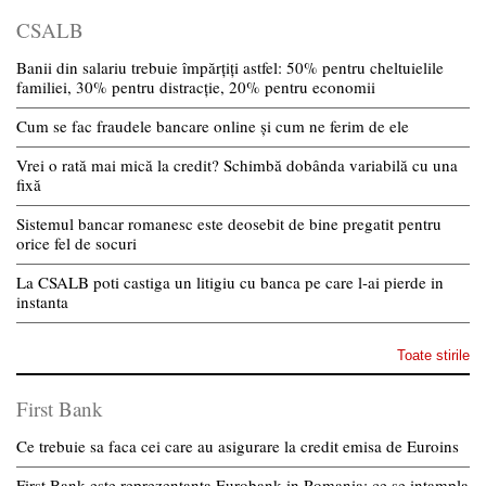
CSALB
Banii din salariu trebuie împărțiți astfel: 50% pentru cheltuielile
familiei, 30% pentru distracție, 20% pentru economii
Cum se fac fraudele bancare online și cum ne ferim de ele
Vrei o rată mai mică la credit? Schimbă dobânda variabilă cu una
fixă
Sistemul bancar romanesc este deosebit de bine pregatit pentru
orice fel de socuri
La CSALB poti castiga un litigiu cu banca pe care l-ai pierde in
instanta
Toate stirile
First Bank
Ce trebuie sa faca cei care au asigurare la credit emisa de Euroins
First Bank este reprezentanta Eurobank in Romania: ce se intampla