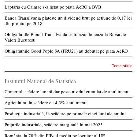
Laptaria cu Caimac s-a listat pe piata AeRO a BVB
Banca Transilvania plateste un dividend brut pe actiune de 0,17 lei
din profitul pe 2018
Obligatiunile Bancii Transilvania se tranzactioneaza la Bursa de
Valori Bucuresti
Obligatiunile Good Pople SA (FRU21) au debutat pe piata AeRO
Toate stirile
Institutul National de Statistica
Comerțul, scădere lunară dar peste nivelul cumulat de anul trecut
Agricultura, în scădere cu 4,3% anul trecut
Producția industrială, în scădere pe primele cinci luni ale anului
Prețurile industriale, scădere marginală în mai 2025
România, la 78% din PIB-ul mediu pe locuitor al UE