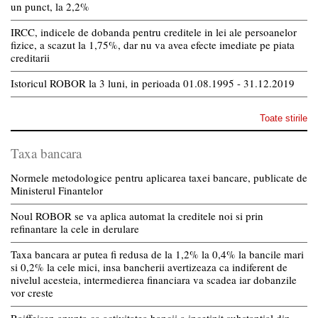
un punct, la 2,2%
IRCC, indicele de dobanda pentru creditele in lei ale persoanelor
fizice, a scazut la 1,75%, dar nu va avea efecte imediate pe piata
creditarii
Istoricul ROBOR la 3 luni, in perioada 01.08.1995 - 31.12.2019
Toate stirile
Taxa bancara
Normele metodologice pentru aplicarea taxei bancare, publicate de
Ministerul Finantelor
Noul ROBOR se va aplica automat la creditele noi si prin
refinantare la cele in derulare
Taxa bancara ar putea fi redusa de la 1,2% la 0,4% la bancile mari
si 0,2% la cele mici, insa bancherii avertizeaza ca indiferent de
nivelul acesteia, intermedierea financiara va scadea iar dobanzile
vor creste
Raiffeisen anunta ca activitatea bancii a incetinit substantial din