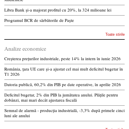
Libra Bank și-a majorat profitul cu 20%, la 324 milioane lei
Programul BCR de sărbătorile de Paște
Toate stirile
Analize economice
Creșterea prețurilor industriale, peste 14% la intern în iunie 2026
România, țara UE care și-a ajustat cel mai mult deficitul bugetar în
T1 2026
Datoria publică, 60,2% din PIB pe date operative, în aprilie 2026
Deficitul bugetar, 2% din PIB la jumătatea anului. Plățile pentru
dobânzi, mai mari decât ajustarea fiscală
Semnal de alarmă - producția industrială, -3,3% după primele cinci
luni ale anului