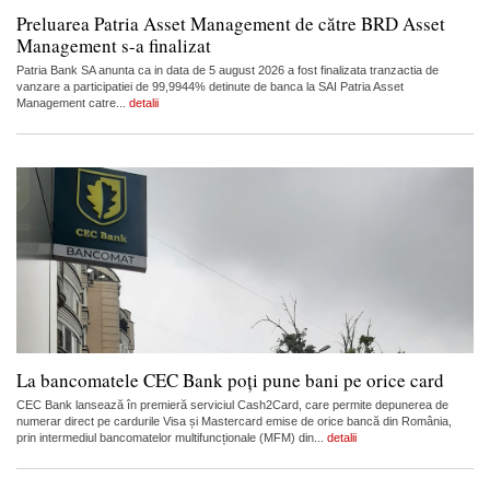
Preluarea Patria Asset Management de către BRD Asset
Management s-a finalizat
Patria Bank SA anunta ca in data de 5 august 2026 a fost finalizata tranzactia de
vanzare a participatiei de 99,9944% detinute de banca la SAI Patria Asset
Management catre...
detalii
La bancomatele CEC Bank poți pune bani pe orice card
CEC Bank lansează în premieră serviciul Cash2Card, care permite depunerea de
numerar direct pe cardurile Visa și Mastercard emise de orice bancă din România,
prin intermediul bancomatelor multifuncționale (MFM) din...
detalii