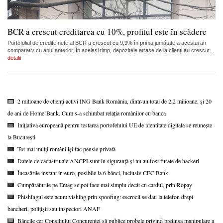
BCR a crescut creditarea cu 10%, profitul este în scădere
Portofoliul de credite nete al BCR a crescut cu 9,9% în prima jumătate a acestui an
comparativ cu anul anterior. În același timp, depozitele atrase de la clienți au crescut...
detalii
2 milioane de clienți activi ING Bank România, dintr-un total de 2,2 milioane, și 20
de ani de Home’Bank. Cum s-a schimbat relația românilor cu banca
Inițiativa europeană pentru testarea portofelului UE de identitate digitală se reunește
la București
Tot mai mulți români își fac pensie privată
Datele de cadastru ale ANCPI sunt în siguranță și nu au fost furate de hackeri
Încasările instant în euro, posibile la 6 bănci, inclusiv CEC Bank
Cumpărăturile pe Emag se pot face mai simplu decât cu cardul, prin Ropay
Phishingul este acum vishing prin spoofing: escrocii se dau la telefon drept
bancheri, polițiști sau inspectori ANAF
Băncile cer Consiliului Concurenței să publice probele privind pretinsa manipulare a