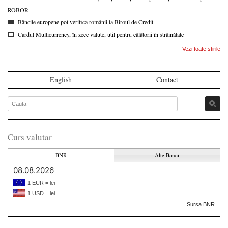
ROBOR
Băncile europene pot verifica românii la Biroul de Credit
Cardul Multicurrency, în zece valute, util pentru călătorii în străinătate
Vezi toate stirile
English
Contact
Curs valutar
BNR
Alte Banci
08.08.2026
1 EUR = lei
1 USD = lei
Sursa BNR