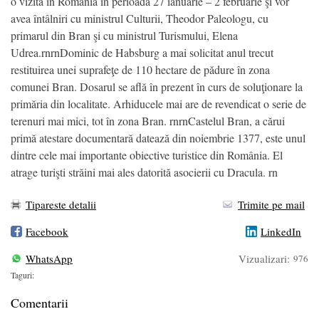
o vizită în România în perioada 27 ianuarie – 2 februarie şi vor
avea întâlniri cu ministrul Culturii, Theodor Paleologu, cu
primarul din Bran şi cu ministrul Turismului, Elena
Udrea.rnrnDominic de Habsburg a mai solicitat anul trecut
restituirea unei suprafeţe de 110 hectare de pădure în zona
comunei Bran. Dosarul se află în prezent în curs de soluţionare la
primăria din localitate. Arhiducele mai are de revendicat o serie de
terenuri mai mici, tot în zona Bran. rnrnCastelul Bran, a cărui
primă atestare documentară datează din noiembrie 1377, este unul
dintre cele mai importante obiective turistice din România. El
atrage turişti străini mai ales datorită asocierii cu Dracula. rn
Tipareste detalii
Trimite pe mail
Facebook
LinkedIn
WhatsApp
Vizualizari:
976
Taguri:
Comentarii