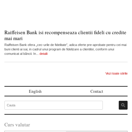
Raiffeisen Bank isi recompenseaza clientii fideli cu credite
mai mari
Raiffeisen Bank ofera „cec-urile de fidelitate”, adica oferte pre-aprobate pentru cei mai
buni clienti ai sai, in cadrul unui program de fidelizare a clientilor, conform unui
comunicat al băncii. In...
detalii
Vezi toate stirile
English
Contact
Curs valutar