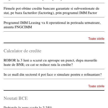
Firmele pot obtine credite bancare garantate si subventionate de
stat, pe baza facturilor (factoring), prin programul IMM Factor
Programul IMM Leasing va fi operational in perioada urmatoare,
anunta FNGCIMM
Toate stirile
Calculator de credite
ROBOR la 3 luni a scazut cu aproape un punct, dupa masurile
luate de BNR; cu cat se reduce rata la credite?
In ce mall din sectorul 4 pot face o simulare pentru o refinantare?
Toate stirile
Noutati BCE
Dobanda la euro scade la 2,25%