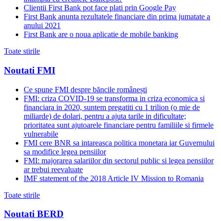
Clientii First Bank pot face plati prin Google Pay
First Bank anunta rezultatele financiare din prima jumatate a
anului 2021
First Bank are o noua aplicatie de mobile banking
Toate stirile
Noutati FMI
Ce spune FMI despre băncile românești
FMI: criza COVID-19 se transforma in criza economica si
financiara in 2020, suntem pregatiti cu 1 trilion (o mie de
miliarde) de dolari, pentru a ajuta tarile in dificultate;
prioritatea sunt ajutoarele financiare pentru familiile si firmele
vulnerabile
FMI cere BNR sa intareasca politica monetara iar Guvernului
sa modifice legea pensiilor
FMI: majorarea salariilor din sectorul public si legea pensiilor
ar trebui reevaluate
IMF statement of the 2018 Article IV Mission to Romania
Toate stirile
Noutati BERD