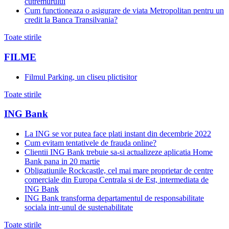
cutremurului
Cum functioneaza o asigurare de viata Metropolitan pentru un
credit la Banca Transilvania?
Toate stirile
FILME
Filmul Parking, un cliseu plictisitor
Toate stirile
ING Bank
La ING se vor putea face plati instant din decembrie 2022
Cum evitam tentativele de frauda online?
Clientii ING Bank trebuie sa-si actualizeze aplicatia Home
Bank pana in 20 martie
Obligatiunile Rockcastle, cel mai mare proprietar de centre
comerciale din Europa Centrala si de Est, intermediata de
ING Bank
ING Bank transforma departamentul de responsabilitate
sociala intr-unul de sustenabilitate
Toate stirile