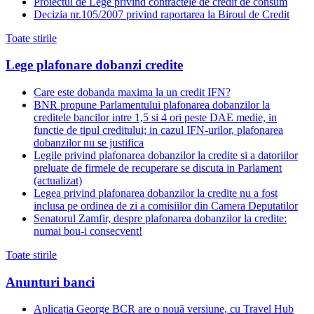
Proiectul de Lege privind contractele de credit de consum
Decizia nr.105/2007 privind raportarea la Biroul de Credit
Toate stirile
Lege plafonare dobanzi credite
Care este dobanda maxima la un credit IFN?
BNR propune Parlamentului plafonarea dobanzilor la
creditele bancilor intre 1,5 si 4 ori peste DAE medie, in
functie de tipul creditului; in cazul IFN-urilor, plafonarea
dobanzilor nu se justifica
Legile privind plafonarea dobanzilor la credite si a datoriilor
preluate de firmele de recuperare se discuta in Parlament
(actualizat)
Legea privind plafonarea dobanzilor la credite nu a fost
inclusa pe ordinea de zi a comisiilor din Camera Deputatilor
Senatorul Zamfir, despre plafonarea dobanzilor la credite:
numai bou-i consecvent!
Toate stirile
Anunturi banci
Aplicația George BCR are o nouă versiune, cu Travel Hub