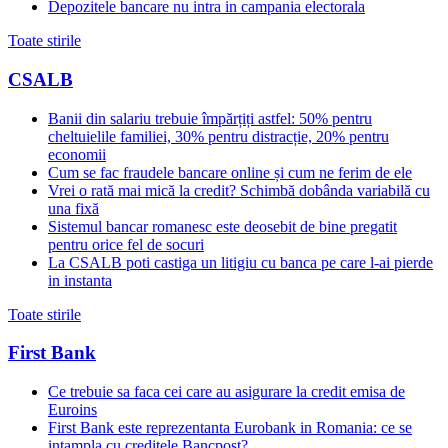
Depozitele bancare nu intra in campania electorala
Toate stirile
CSALB
Banii din salariu trebuie împărțiți astfel: 50% pentru
cheltuielile familiei, 30% pentru distracție, 20% pentru
economii
Cum se fac fraudele bancare online și cum ne ferim de ele
Vrei o rată mai mică la credit? Schimbă dobânda variabilă cu
una fixă
Sistemul bancar romanesc este deosebit de bine pregatit
pentru orice fel de socuri
La CSALB poti castiga un litigiu cu banca pe care l-ai pierde
in instanta
Toate stirile
First Bank
Ce trebuie sa faca cei care au asigurare la credit emisa de
Euroins
First Bank este reprezentanta Eurobank in Romania: ce se
intampla cu creditele Bancpost?