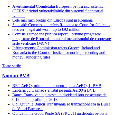
Avertismentul Comitetului European pentru risc sistemic
(CERS) privind vulnerabilitățile din sistemul financiar al
Uniunii
Cele mai mici preturi din Europa sunt in Romania
State aid: Commission refers Romania to Court for failure to
recover illegal aid worth up to €92 million
Comisia Europeana publica raportul privind progresele
inregistrate de Romania in cadrul mecanismului de cooperare
si de verificare (MCV)
Infringements: Commission refers Greece, Ireland and
Romania to the Court of Justice for not implementing anti-
money laundering rules
Toate stirile
Noutati BVB
BET AeRO, primul indice pentru piata AeRO, la BVB
Laptaria cu Caimac s-a listat pe piata AeRO a BVB
Banca Transilvania plateste un dividend brut pe actiune de
0,17 lei din profitul pe 2018
Obligatiunile Bancii Transilvania se tranzactioneaza la Bursa
de Valori Bucuresti
Obligatiunile Good Pople SA (FRU21) au debutat pe piata