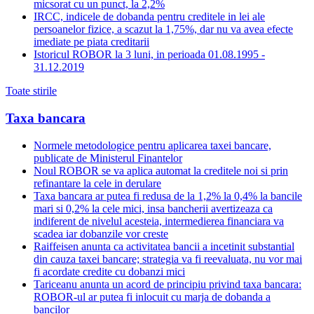
micsorat cu un punct, la 2,2%
IRCC, indicele de dobanda pentru creditele in lei ale
persoanelor fizice, a scazut la 1,75%, dar nu va avea efecte
imediate pe piata creditarii
Istoricul ROBOR la 3 luni, in perioada 01.08.1995 -
31.12.2019
Toate stirile
Taxa bancara
Normele metodologice pentru aplicarea taxei bancare,
publicate de Ministerul Finantelor
Noul ROBOR se va aplica automat la creditele noi si prin
refinantare la cele in derulare
Taxa bancara ar putea fi redusa de la 1,2% la 0,4% la bancile
mari si 0,2% la cele mici, insa bancherii avertizeaza ca
indiferent de nivelul acesteia, intermedierea financiara va
scadea iar dobanzile vor creste
Raiffeisen anunta ca activitatea bancii a incetinit substantial
din cauza taxei bancare; strategia va fi reevaluata, nu vor mai
fi acordate credite cu dobanzi mici
Tariceanu anunta un acord de principiu privind taxa bancara:
ROBOR-ul ar putea fi inlocuit cu marja de dobanda a
bancilor