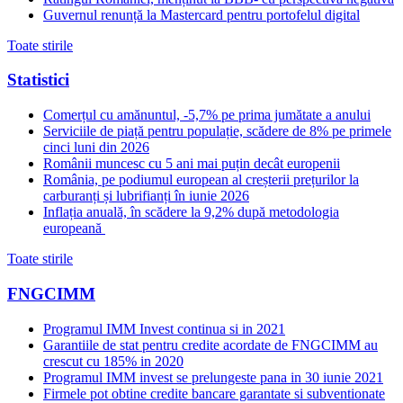
Guvernul renunță la Mastercard pentru portofelul digital
Toate stirile
Statistici
Comerțul cu amănuntul, -5,7% pe prima jumătate a anului
Serviciile de piață pentru populație, scădere de 8% pe primele
cinci luni din 2026
Românii muncesc cu 5 ani mai puțin decât europenii
România, pe podiumul european al creșterii prețurilor la
carburanți și lubrifianți în iunie 2026
Inflația anuală, în scădere la 9,2% după metodologia
europeană
Toate stirile
FNGCIMM
Programul IMM Invest continua si in 2021
Garantiile de stat pentru credite acordate de FNGCIMM au
crescut cu 185% in 2020
Programul IMM invest se prelungeste pana in 30 iunie 2021
Firmele pot obtine credite bancare garantate si subventionate