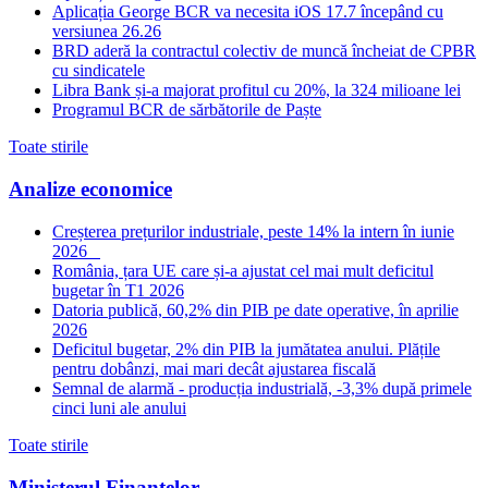
Aplicația George BCR va necesita iOS 17.7 începând cu
versiunea 26.26
BRD aderă la contractul colectiv de muncă încheiat de CPBR
cu sindicatele
Libra Bank și-a majorat profitul cu 20%, la 324 milioane lei
Programul BCR de sărbătorile de Paște
Toate stirile
Analize economice
Creșterea prețurilor industriale, peste 14% la intern în iunie
2026
România, țara UE care și-a ajustat cel mai mult deficitul
bugetar în T1 2026
Datoria publică, 60,2% din PIB pe date operative, în aprilie
2026
Deficitul bugetar, 2% din PIB la jumătatea anului. Plățile
pentru dobânzi, mai mari decât ajustarea fiscală
Semnal de alarmă - producția industrială, -3,3% după primele
cinci luni ale anului
Toate stirile
Ministerul Finantelor