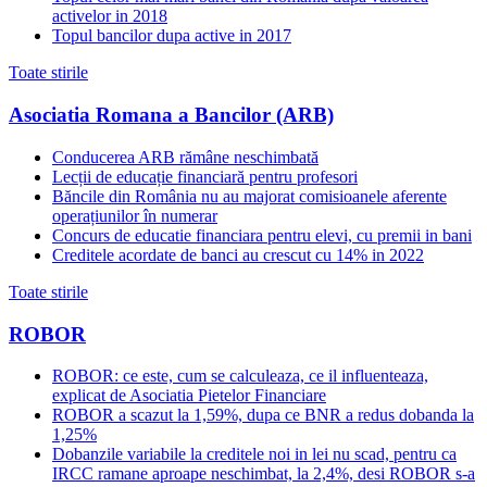
activelor in 2018
Topul bancilor dupa active in 2017
Toate stirile
Asociatia Romana a Bancilor (ARB)
Conducerea ARB rămâne neschimbată
Lecții de educație financiară pentru profesori
Băncile din România nu au majorat comisioanele aferente
operațiunilor în numerar
Concurs de educatie financiara pentru elevi, cu premii in bani
Creditele acordate de banci au crescut cu 14% in 2022
Toate stirile
ROBOR
ROBOR: ce este, cum se calculeaza, ce il influenteaza,
explicat de Asociatia Pietelor Financiare
ROBOR a scazut la 1,59%, dupa ce BNR a redus dobanda la
1,25%
Dobanzile variabile la creditele noi in lei nu scad, pentru ca
IRCC ramane aproape neschimbat, la 2,4%, desi ROBOR s-a