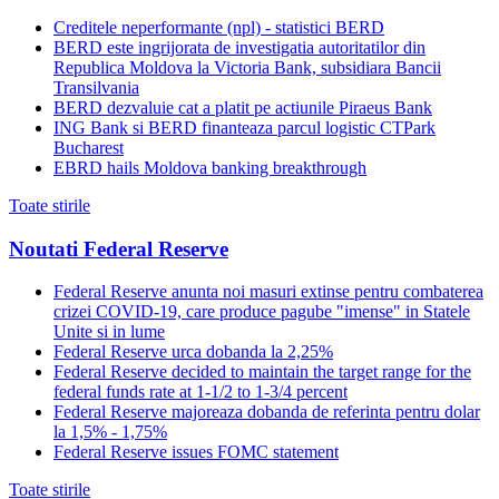
Creditele neperformante (npl) - statistici BERD
BERD este ingrijorata de investigatia autoritatilor din
Republica Moldova la Victoria Bank, subsidiara Bancii
Transilvania
BERD dezvaluie cat a platit pe actiunile Piraeus Bank
ING Bank si BERD finanteaza parcul logistic CTPark
Bucharest
EBRD hails Moldova banking breakthrough
Toate stirile
Noutati Federal Reserve
Federal Reserve anunta noi masuri extinse pentru combaterea
crizei COVID-19, care produce pagube "imense" in Statele
Unite si in lume
Federal Reserve urca dobanda la 2,25%
Federal Reserve decided to maintain the target range for the
federal funds rate at 1-1/2 to 1-3/4 percent
Federal Reserve majoreaza dobanda de referinta pentru dolar
la 1,5% - 1,75%
Federal Reserve issues FOMC statement
Toate stirile