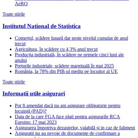
AeRO
Toate stirile
Institutul National de Statistica
Comerțul, scădere lunară dar peste nivelul cumulat de anul
trecut
Agricultura, în scădere cu 4,3% anul trecut
Producția industrială, în scădere pe primele cinci luni ale
anului
Prețurile industriale, scădere marginală în mai 2025
România, la 78% din PIB-ul mediu pe locuitor al UE
Toate stirile
Informatii utile asigurari
Pot fi amendat dacă nu am asigurare obligatorie pentru
locuință (PAD)?
Data de la care FGA face plati pentru asigurarile RCA
Euroins: 17 mai 2023
Asigurarea împotriva dezastrelor, valabilă și in caz de faliment
Asiguratii nu au nevoie de documente de confirmare a