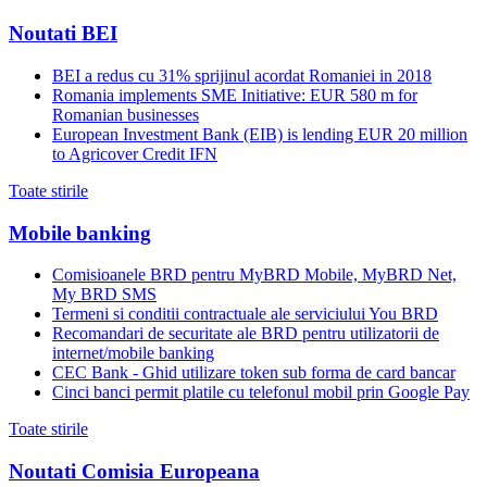
Noutati BEI
BEI a redus cu 31% sprijinul acordat Romaniei in 2018
Romania implements SME Initiative: EUR 580 m for
Romanian businesses
European Investment Bank (EIB) is lending EUR 20 million
to Agricover Credit IFN
Toate stirile
Mobile banking
Comisioanele BRD pentru MyBRD Mobile, MyBRD Net,
My BRD SMS
Termeni si conditii contractuale ale serviciului You BRD
Recomandari de securitate ale BRD pentru utilizatorii de
internet/mobile banking
CEC Bank - Ghid utilizare token sub forma de card bancar
Cinci banci permit platile cu telefonul mobil prin Google Pay
Toate stirile
Noutati Comisia Europeana