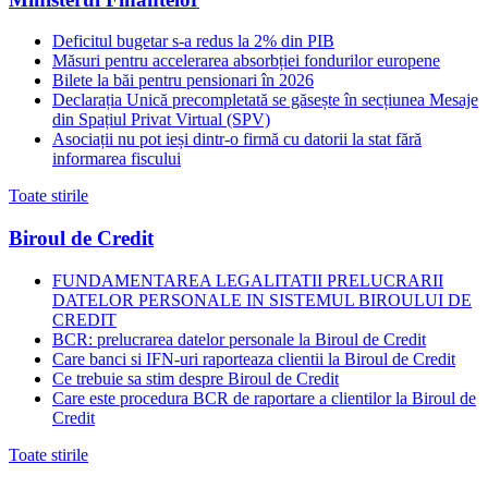
Deficitul bugetar s-a redus la 2% din PIB
Măsuri pentru accelerarea absorbției fondurilor europene
Bilete la băi pentru pensionari în 2026
Declarația Unică precompletată se găsește în secțiunea Mesaje
din Spațiul Privat Virtual (SPV)
Asociații nu pot ieși dintr-o firmă cu datorii la stat fără
informarea fiscului
Toate stirile
Biroul de Credit
FUNDAMENTAREA LEGALITATII PRELUCRARII
DATELOR PERSONALE IN SISTEMUL BIROULUI DE
CREDIT
BCR: prelucrarea datelor personale la Biroul de Credit
Care banci si IFN-uri raporteaza clientii la Biroul de Credit
Ce trebuie sa stim despre Biroul de Credit
Care este procedura BCR de raportare a clientilor la Biroul de
Credit
Toate stirile