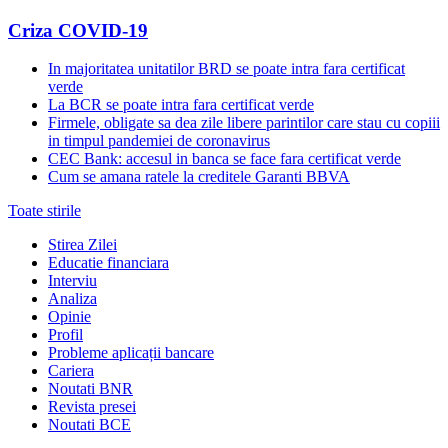
Criza COVID-19
In majoritatea unitatilor BRD se poate intra fara certificat
verde
La BCR se poate intra fara certificat verde
Firmele, obligate sa dea zile libere parintilor care stau cu copiii
in timpul pandemiei de coronavirus
CEC Bank: accesul in banca se face fara certificat verde
Cum se amana ratele la creditele Garanti BBVA
Toate stirile
Stirea Zilei
Educatie financiara
Interviu
Analiza
Opinie
Profil
Probleme aplicații bancare
Cariera
Noutati BNR
Revista presei
Noutati BCE