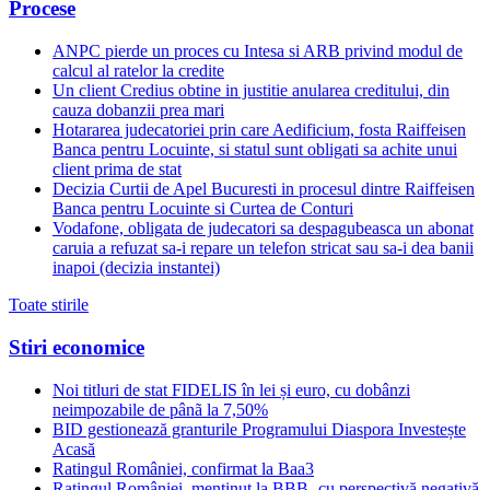
Procese
ANPC pierde un proces cu Intesa si ARB privind modul de
calcul al ratelor la credite
Un client Credius obtine in justitie anularea creditului, din
cauza dobanzii prea mari
Hotararea judecatoriei prin care Aedificium, fosta Raiffeisen
Banca pentru Locuinte, si statul sunt obligati sa achite unui
client prima de stat
Decizia Curtii de Apel Bucuresti in procesul dintre Raiffeisen
Banca pentru Locuinte si Curtea de Conturi
Vodafone, obligata de judecatori sa despagubeasca un abonat
caruia a refuzat sa-i repare un telefon stricat sau sa-i dea banii
inapoi (decizia instantei)
Toate stirile
Stiri economice
Noi titluri de stat FIDELIS în lei și euro, cu dobânzi
neimpozabile de pânã la 7,50%
BID gestionează granturile Programului Diaspora Investește
Acasă
Ratingul României, confirmat la Baa3
Ratingul României, menținut la BBB- cu perspectivă negativă