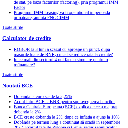
de stat, pe baza facturilor (factoring), prin programul IMM
Factor
Programul IMM Leasing va fi operational in perioada
urmatoare, anunta FNGCIMM
Toate stirile
Calculator de credite
ROBOR la 3 luni a scazut cu aproape un punct, dupa
masurile luate de BNR; cu cat se reduce rata la credite?
In ce mall din sectorul 4 pot face o simulare pentru o
refinantare?
Toate stirile
Noutati BCE
Dobanda la euro scade la 2,25%
Acord intre BCE si BNR pentru supravegherea bancilor
Banca Centrala Europeana (BCE) explica de ce a majorat
dobanda la 2%
BCE creste dobanda la 2%, dupa ce inflatia a ajuns la 10%
Dobânda pe termen lung a continuat să scadă in septembrie
2022. Ecartul față de Polonia și Cehia, redus semnificativ