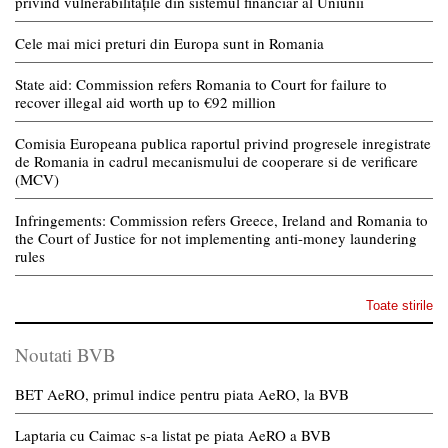
privind vulnerabilitățile din sistemul financiar al Uniunii
Cele mai mici preturi din Europa sunt in Romania
State aid: Commission refers Romania to Court for failure to
recover illegal aid worth up to €92 million
Comisia Europeana publica raportul privind progresele inregistrate
de Romania in cadrul mecanismului de cooperare si de verificare
(MCV)
Infringements: Commission refers Greece, Ireland and Romania to
the Court of Justice for not implementing anti-money laundering
rules
Toate stirile
Noutati BVB
BET AeRO, primul indice pentru piata AeRO, la BVB
Laptaria cu Caimac s-a listat pe piata AeRO a BVB