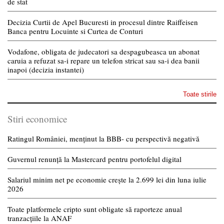
de stat
Decizia Curtii de Apel Bucuresti in procesul dintre Raiffeisen
Banca pentru Locuinte si Curtea de Conturi
Vodafone, obligata de judecatori sa despagubeasca un abonat
caruia a refuzat sa-i repare un telefon stricat sau sa-i dea banii
inapoi (decizia instantei)
Toate stirile
Stiri economice
Ratingul României, menținut la BBB- cu perspectivă negativă
Guvernul renunță la Mastercard pentru portofelul digital
Salariul minim net pe economie crește la 2.699 lei din luna iulie
2026
Toate platformele cripto sunt obligate să raporteze anual
tranzacțiile la ANAF