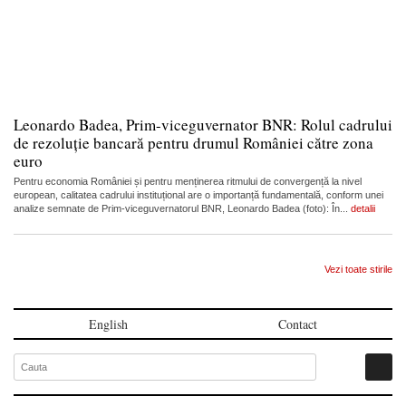
Leonardo Badea, Prim-viceguvernator BNR: Rolul cadrului
de rezoluție bancară pentru drumul României către zona
euro
Pentru economia României și pentru menținerea ritmului de convergență la nivel
european, calitatea cadrului instituțional are o importanță fundamentală, conform unei
analize semnate de Prim-viceguvernatorul BNR, Leonardo Badea (foto): În...
detalii
Vezi toate stirile
English
Contact