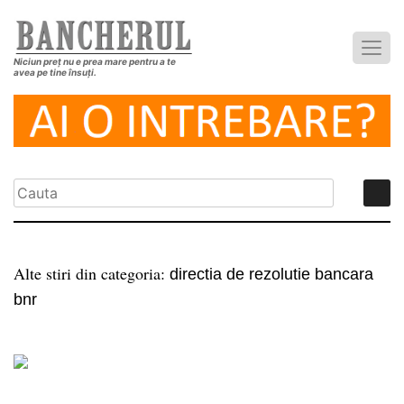
Niciun preț nu e prea mare pentru a te
avea pe tine însuți.
Alte stiri din categoria:
directia de rezolutie bancara
bnr