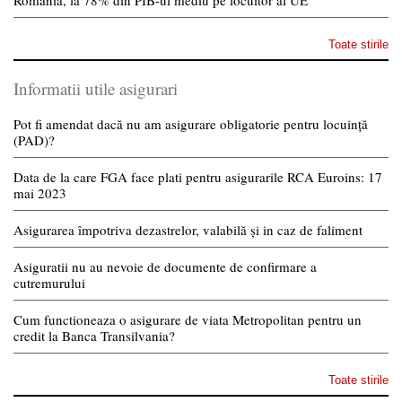
România, la 78% din PIB-ul mediu pe locuitor al UE
Toate stirile
Informatii utile asigurari
Pot fi amendat dacă nu am asigurare obligatorie pentru locuință
(PAD)?
Data de la care FGA face plati pentru asigurarile RCA Euroins: 17
mai 2023
Asigurarea împotriva dezastrelor, valabilă și in caz de faliment
Asiguratii nu au nevoie de documente de confirmare a
cutremurului
Cum functioneaza o asigurare de viata Metropolitan pentru un
credit la Banca Transilvania?
Toate stirile