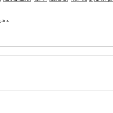
)
Banca Romaneasca
curs BNR
darea in plata
Easy Credit
lege darea in pla
tire.