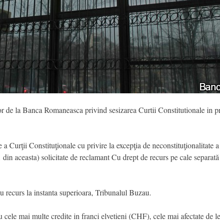
r de la Banca Romaneasca privind sesizarea Curtii Constitutionale in priv
a Curţii Constituţionale cu privire la excepţia de neconstituţionalitate a 
 al 1 din aceasta) solicitate de reclamant Cu drept de recurs pe cale separa
cu recurs la instanta superioara, Tribunalul Buzau.
ele mai multe credite in franci elvetieni (CHF), cele mai afectate de le