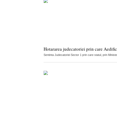
Hotararea judecatoriei prin care Aedific
Sentinta Judecatoriei Sector 1 prin care statul, prin Minist