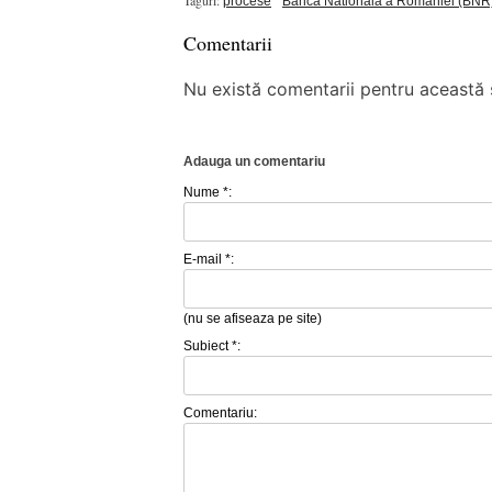
procese
Banca Nationala a Romaniei (BNR
Comentarii
Nu există comentarii pentru această ș
Adauga un comentariu
Nume *:
E-mail *:
(nu se afiseaza pe site)
Subiect *:
Comentariu: