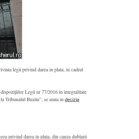
inta legii privind darea in plata, in cadrul
dispoziţiilor Legii nr 77/2016 în integralitate
tă la Tribunalul Buzău”, se arata in
decizia
gea privind darea in plata, din cauza dublarii