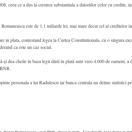
008, ceea ce a dus la crestrea substantiala a datoriilor celor cu credite, 
omaneasca este de 1,1 miliarde lei, mai mare decat cel al creditelor in 
are in plata, contestand legea la Curtea Constitutionala, cu o singura ex
iderand ca este un caz social.
ă-și dea cheile în baza legii dării în plată sunt vreo 4.000 de oameni, a
l BNR.
pinie personala a lui Radulescu iar banca centrala nu detine statistici pri