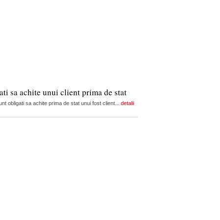
ti sa achite unui client prima de stat
t obligati sa achite prima de stat unui fost client...
detalii