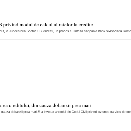
privind modul de calcul al ratelor la credite
dut, la Judecatoria Sector 1 Bucuresti, un proces cu Intesa Sanpaolo Bank si Asociatia Roman
larea creditului, din cauza dobanzii prea mari
in cauza dobanzii prea mari.El a invocat articolul din Codul Civil privind leziunea ca viciu de con