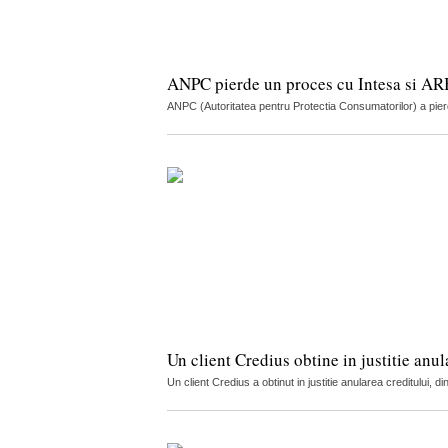
ANPC pierde un proces cu Intesa si ARB 
ANPC (Autoritatea pentru Protectia Consumatorilor) a pier
Un client Credius obtine in justitie anu
Un client Credius a obtinut in justitie anularea creditului, d