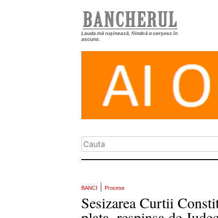
Lauda mă rușinează, fiindcă o cerșesc în
ascuns.
|
BANCI
Procese
Sesizarea Curtii Consti
plata, respinsa de Jude