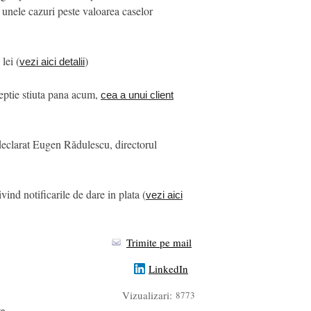
in unele cazuri peste valoarea caselor
lei (
)
vezi aici detalii
ceptie stiuta pana acum,
cea a unui client
 declarat Eugen Rădulescu, directorul
vind notificarile de dare in plata (
vezi aici
Trimite pe mail
LinkedIn
Vizualizari:
8773