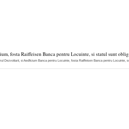
ium, fosta Raiffeisen Banca pentru Locuinte, si statul sunt obliga
erul Dezvoltarii, si Aedficium Banca pentru Locuinte, fosta Raiffeisen Banca pentru Locuinte, sun