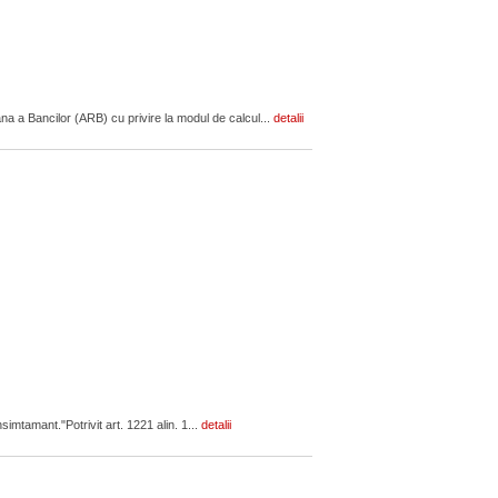
a a Bancilor (ARB) cu privire la modul de calcul...
detalii
simtamant."Potrivit art. 1221 alin. 1...
detalii