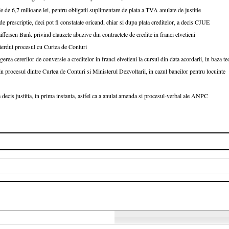
e 6,7 milioane lei, pentru obligatii suplimentare de plata a TVA anulate de justitie
e prescriptie, deci pot fi constatate oricand, chiar si dupa plata creditelor, a decis CJUE
ffeisen Bank privind clauzele abuzive din contractele de credite in franci elvetieni
erdut procesul cu Curtea de Conturi
rea cererilor de conversie a creditelor in franci elvetieni la cursul din data acordarii, in baza te
 procesul dintre Curtea de Conturi si Ministerul Dezvoltarii, in cazul bancilor pentru locuinte
a decis justitia, in prima instanta, astfel ca a anulat amenda si procesul-verbal ale ANPC