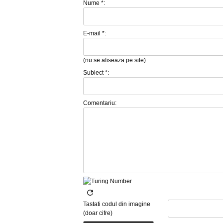
Nume *:
E-mail *:
(nu se afiseaza pe site)
Subiect *:
Comentariu:
Tastati codul din imagine
(doar cifre)