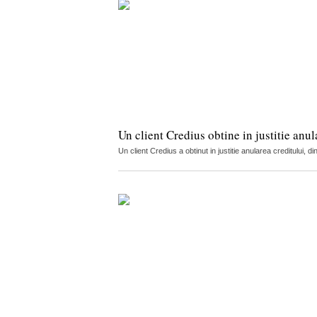
Un client Credius obtine in justitie anu
Un client Credius a obtinut in justitie anularea creditului, d