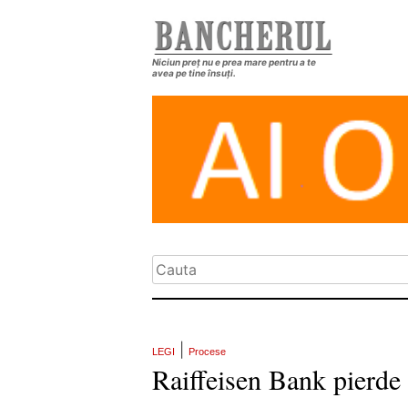
Niciun preț nu e prea mare pentru a te
avea pe tine însuți.
|
LEGI
Procese
Raiffeisen Bank pierd