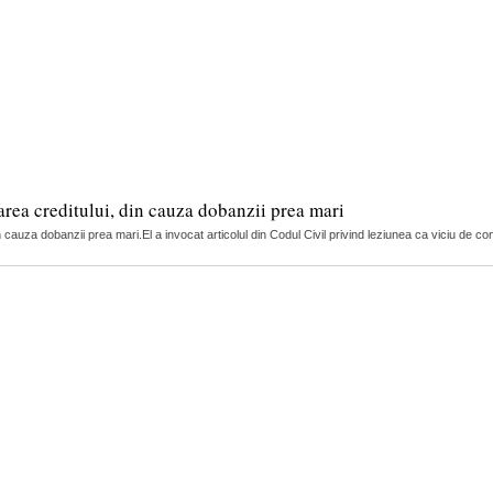
larea creditului, din cauza dobanzii prea mari
in cauza dobanzii prea mari.El a invocat articolul din Codul Civil privind leziunea ca viciu de con