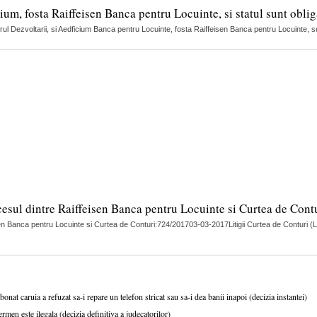
ium, fosta Raiffeisen Banca pentru Locuinte, si statul sunt obliga
erul Dezvoltarii, si Aedficium Banca pentru Locuinte, fosta Raiffeisen Banca pentru Locuinte, sun
cesul dintre Raiffeisen Banca pentru Locuinte si Curtea de Cont
feisen Banca pentru Locuinte si Curtea de Conturi:724/201703-03-2017Litigii Curtea de Cont
at caruia a refuzat sa-i repare un telefon stricat sau sa-i dea banii inapoi (decizia instantei)
men este ilegala (decizia definitiva a judecatorilor)