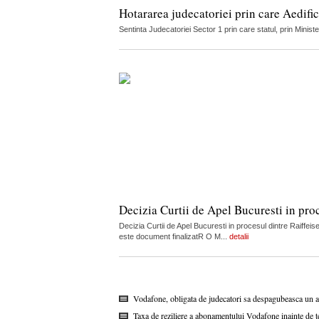
Hotararea judecatoriei prin care Aedific
Sentinta Judecatoriei Sector 1 prin care statul, prin Minist
Decizia Curtii de Apel Bucuresti in pro
Decizia Curtii de Apel Bucuresti in procesul dintre Raif
este document finalizatR O M...
detalii
Vodafone, obligata de judecatori sa despagubeasca un abon
Taxa de reziliere a abonamentului Vodafone inainte de ter