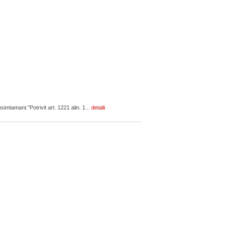
simtamant."Potrivit art. 1221 alin. 1...
detalii