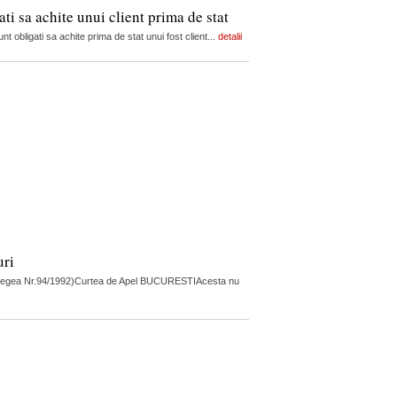
ti sa achite unui client prima de stat
t obligati sa achite prima de stat unui fost client...
detalii
uri
uri (Legea Nr.94/1992)Curtea de Apel BUCURESTIAcesta nu