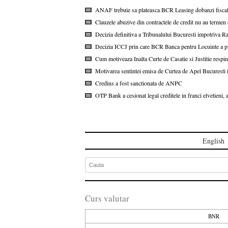
ANAF trebuie sa plateasca BCR Leasing dobanzi fiscale d
Clauzele abuzive din contractele de credit nu au termen d
Decizia definitiva a Tribunalului Bucuresti impotriva Rai
Decizia ICCJ prin care BCR Banca pentru Locuinte a pi
Cum motiveaza Inalta Curte de Casatie si Justitie respinge
Motivarea sentintei emisa de Curtea de Apel Bucuresti in
Credius a fost sanctionata de ANPC
OTP Bank a cesionat legal creditele in franci elvetieni, 
English
Curs valutar
BNR