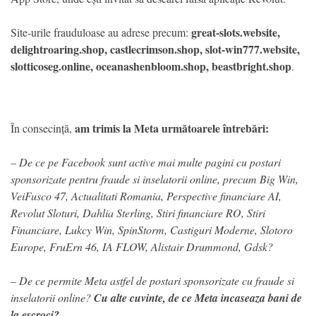
great-slots.website,
Site-urile frauduloase au adrese precum:
delightroaring.shop, castlecrimson.shop, slot-win777.website,
slotticoseg.online, oceanashenbloom.shop, beastbright.shop
.
am trimis la Meta următoarele întrebări:
În consecință,
– De ce pe Facebook sunt active mai multe pagini cu postari
sponsorizate pentru fraude si inselatorii online, precum Big Win,
VeiFusco 47, Actualitati Romania, Perspective financiare AI,
Revolut Sloturi, Dahlia Sterling, Stiri financiare RO, Stiri
Financiare, Lukcy Win, SpinStorm, Castiguri Moderne, Slotoro
Europe, FruErn 46, IA FLOW, Alistair Drummond, Gdsk?
– De ce permite Meta astfel de postari sponsorizate cu fraude si
inselatorii online?
Cu alte cuvinte, de ce Meta incaseaza bani de
la escroci?