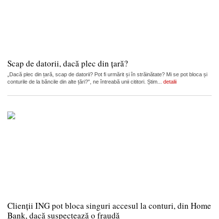
Scap de datorii, dacă plec din țară?
„Dacă plec din țară, scap de datorii? Pot fi urmărit și în străinătate? Mi se pot bloca și
conturile de la băncile din alte țări?”, ne întreabă unii cititori. Știm...
detalii
Clienții ING pot bloca singuri accesul la conturi, din Home
Bank, dacă suspectează o fraudă