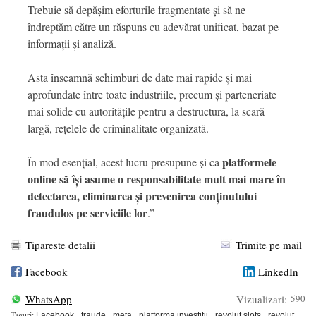
Trebuie să depășim eforturile fragmentate și să ne
îndreptăm către un răspuns cu adevărat unificat, bazat pe
informații și analiză.
Asta înseamnă schimburi de date mai rapide și mai
aprofundate între toate industriile, precum și parteneriate
mai solide cu autoritățile pentru a destructura, la scară
largă, rețelele de criminalitate organizată.
platformele
În mod esențial, acest lucru presupune și ca
online să își asume o responsabilitate mult mai mare în
detectarea, eliminarea și prevenirea conținutului
fraudulos pe serviciile lor
.”
Tipareste detalii
Trimite pe mail
Facebook
LinkedIn
WhatsApp
Vizualizari:
590
Taguri:
Facebook
fraude
meta
platforma investitii
revolut slots
revolut