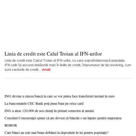
Linia de credit este Calul Troian al IFN-urilor
Linia de credit este Calcul Troian al IFN-urilor, cu care supraîndatorează populația.
IFN-urile își ascund dobânzile mari în liniile de credit, împrumuturi de tip revolving, cum
sunt cardurile de credit...
detalii
ING devine a cincea bancă la care se vor putea face transferuri instant în euro
La bancomatele CEC Bank poți pune bani pe orice card
ING a atras 120.000 de noi clienți în primul semestru al anului
Consiliul Concurenței spune că are dovezi că băncile s-au înțeles pentru majorarea
ROBOR
Care bănci au cele mai bune dobânzi la depozitele în lei pentru populație?