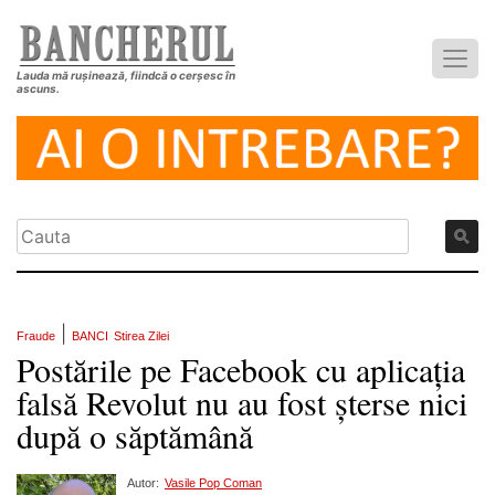
Lauda mă rușinează, fiindcă o cerșesc în
ascuns.
|
Fraude
BANCI
Stirea Zilei
Postările pe Facebook cu aplicația
falsă Revolut nu au fost șterse nici
după o săptămână
Autor:
Vasile Pop Coman