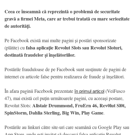
Ceea ce înseamnă că reprezintă o problemă de securitate
gravă a firmei Meta, care ar trebui tratată cu mare seriozitate
de autorități.
Pe Facebook există mai multe pagini și postări sponsorizate
falsa aplicație Revolut Slots sau Revolut Sloturi,
(plătite) cu
destinată fraudelor și înșelătoriilor.
Postările frauduloase de pe Facebook sunt susținute de pagini de
internet cu articole false pentru realizarea de fraude și înșelători.
În afara paginii Facebook prezentate
(VeiFusco
în primul articol
47), mai există cel puțin următoarele pagini, cu aceeași postare,
Alistair Drummond, FruErn 46, Rev0lut Sl0t,
Revolut Slots:
SpinStorm, Dahlia Sterling, Big Win, Play Game
.
Postările au linkuri către site-uri care seamănă cu Google Play sau
App Store, unde ești invitat să descarci falsa aplicație Revolut.