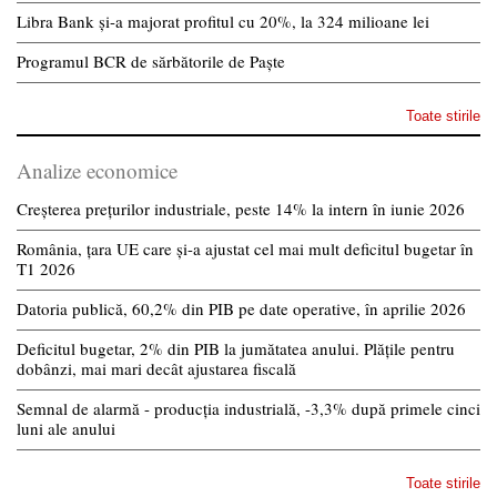
Libra Bank și-a majorat profitul cu 20%, la 324 milioane lei
Programul BCR de sărbătorile de Paște
Toate stirile
Analize economice
Creșterea prețurilor industriale, peste 14% la intern în iunie 2026
România, țara UE care și-a ajustat cel mai mult deficitul bugetar în
T1 2026
Datoria publică, 60,2% din PIB pe date operative, în aprilie 2026
Deficitul bugetar, 2% din PIB la jumătatea anului. Plățile pentru
dobânzi, mai mari decât ajustarea fiscală
Semnal de alarmă - producția industrială, -3,3% după primele cinci
luni ale anului
Toate stirile