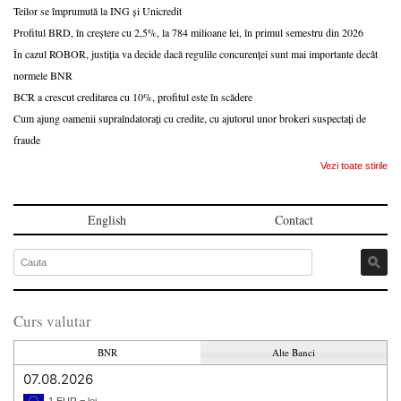
Teilor se împrumută la ING și Unicredit
Profitul BRD, în creștere cu 2,5%, la 784 milioane lei, în primul semestru din 2026
În cazul ROBOR, justiția va decide dacă regulile concurenței sunt mai importante decât
normele BNR
BCR a crescut creditarea cu 10%, profitul este în scădere
Cum ajung oamenii supraîndatorați cu credite, cu ajutorul unor brokeri suspectați de
fraude
Vezi toate stirile
English
Contact
Curs valutar
BNR
Alte Banci
07.08.2026