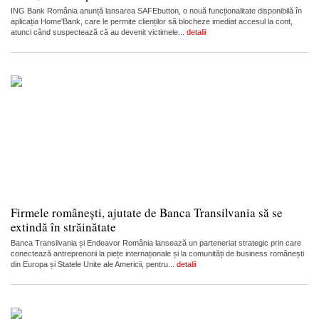
ING Bank România anunță lansarea SAFEbutton, o nouă funcționalitate disponibilă în
aplicația Home'Bank, care le permite clienților să blocheze imediat accesul la cont,
atunci când suspectează că au devenit victimele...
detalii
Firmele românești, ajutate de Banca Transilvania să se
extindă în străinătate
Banca Transilvania și Endeavor România lansează un parteneriat strategic prin care
conectează antreprenorii la piețe internaționale și la comunități de business românești
din Europa și Statele Unite ale Americii, pentru...
detalii