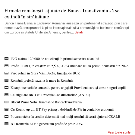
Firmele românești, ajutate de Banca Transilvania să se
extindă în străinătate
Banca Transilvania și Endeavor România lansează un parteneriat strategic prin care
conectează antreprenorii la piețe internaționale și la comunități de business românești
din Europa și Statele Unite ale Americii, pentru...
detalii
ING a atras 120.000 de noi clienți în primul semestru al anului
Profitul BRD, în creștere cu 2,5%, la 784 milioane lei, în primul semestru din 2026
Parc eolian în Gura Văii, Bacău, finanțat de BCR
Românii preferă vacanța la mare în România
Zi suplimentară de concediu pentru angajații Provident care-și cresc singuri copiii
Ce litigii are BRD cu Protecția Consumatorilor (ANPC)
Blocul Prima Solis, finanțat de Banca Transilvania
Cu Round up din BT Pay primești dobândă de 3% în contul de economii
Povara ratelor la credite determină mai mulți români să ceară ajutorul CSALB
BT România ETF a generat un profit de peste 20%
Vezi toate stirile