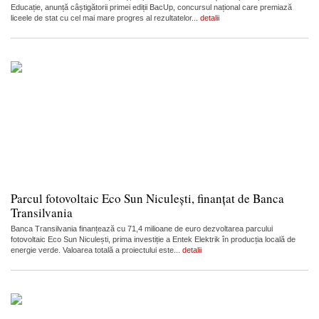
Educație, anunță câștigătorii primei ediții BacUp, concursul național care premiază
liceele de stat cu cel mai mare progres al rezultatelor...
detalii
Parcul fotovoltaic Eco Sun Niculești, finanțat de Banca
Transilvania
Banca Transilvania finanțează cu 71,4 milioane de euro dezvoltarea parcului
fotovoltaic Eco Sun Niculești, prima investiție a Entek Elektrik în producția locală de
energie verde. Valoarea totală a proiectului este...
detalii