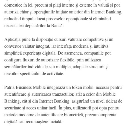
domestice în lei, precum și plăți interne și externe în valută și pot
autoriza chiar și operațiunile inițiate anterior din Internet Banking,
reducând timpul alocat proceselor operaționale și eliminând
necesitatea deplasărilor la Bancă.
Aplicația pune la dispoziție cursuri valutare competitive și un
convertor valutar integrat, iar interfața modernă și intuitivă
simplifică experiența digitală. De asemenea, companiile pot
configura fluxuri de autorizare flexibile, prin utilizarea
semnăturilor individuale sau multiple, adaptate structurii și
nevoilor specificului de activitate.
Patria Business Mobile integrează un token mobil, necesar pentru
autentificare și autorizarea tranzacțiilor, atât a celor din Mobile
Banking, cât și din Internet Banking, asigurând un nivel ridicat de
securitate și acces unitar facil. În plus, utilizatorii pot opta pentru
metode moderne de autentificare biometrică, precum amprenta
digitală sau recunoaștere facială.