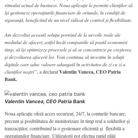
ritmului actual de business. Noua aplicație le permite clienților să
își gestioneze operațiunile financiare de oriunde, în condiții de
siguranță, beneficiind de un nivel ridicat de control și flexibilitate.
Am dezvoltat această soluție pornind de la nevoile reale ale
mediului de afaceri, astfel încât companiile să poată economisi
timp, să își optimizeze procesele și să se concentreze pe creșterea
și dezvoltarea afacerii lor. Vom continua să investim în soluții
digitale care aduc valoare adaugată în activitatea de zi cu zi a
Valentin Vancea, CEO Patria
clienților noștri”,
a declarat
Bank.
Valentin Vancea, CEO Patria Bank
Noua aplicație oferă acces securizat, 24/7, la conturile bancare,
precum și posibilitatea de monitorizare în timp real a soldurilor și
tranzacțiilor, contribuind la o gestionare eficientă și flexibilă a
operațiunilor financiare. Utilizatorii pot efectua rapid plăți