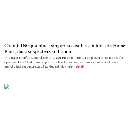
Clienții ING pot bloca singuri accesul la conturi, din Home
Bank, dacă suspectează o fraudă
ING Bank România anunță lansarea SAFEbutton, o nouă funcționalitate disponibilă în
aplicația Home'Bank, care le permite clienților să blocheze imediat accesul la cont,
atunci când suspectează că au devenit victimele...
detalii