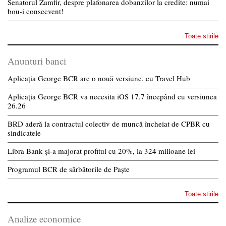
Senatorul Zamfir, despre plafonarea dobanzilor la credite: numai
bou-i consecvent!
Toate stirile
Anunturi banci
Aplicația George BCR are o nouă versiune, cu Travel Hub
Aplicația George BCR va necesita iOS 17.7 începând cu versiunea
26.26
BRD aderă la contractul colectiv de muncă încheiat de CPBR cu
sindicatele
Libra Bank și-a majorat profitul cu 20%, la 324 milioane lei
Programul BCR de sărbătorile de Paște
Toate stirile
Analize economice