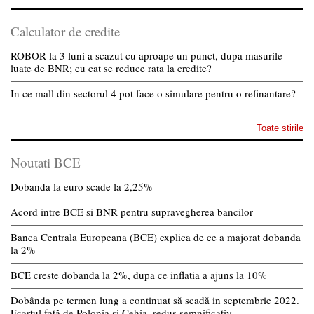
Calculator de credite
ROBOR la 3 luni a scazut cu aproape un punct, dupa masurile
luate de BNR; cu cat se reduce rata la credite?
In ce mall din sectorul 4 pot face o simulare pentru o refinantare?
Toate stirile
Noutati BCE
Dobanda la euro scade la 2,25%
Acord intre BCE si BNR pentru supravegherea bancilor
Banca Centrala Europeana (BCE) explica de ce a majorat dobanda
la 2%
BCE creste dobanda la 2%, dupa ce inflatia a ajuns la 10%
Dobânda pe termen lung a continuat să scadă in septembrie 2022.
Ecartul față de Polonia și Cehia, redus semnificativ