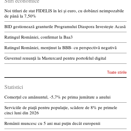
Stiri economice
Noi titluri de stat FIDELIS în lei și euro, cu dobânzi neimpozabile
de pânã la 7,50%
BID gestionează granturile Programului Diaspora Investește Acasă
Ratingul României, confirmat la Baa3
Ratingul României, menținut la BBB- cu perspectivă negativă
Guvernul renunță la Mastercard pentru portofelul digital
Toate stirile
Statistici
Comerțul cu amănuntul, -5,7% pe prima jumătate a anului
Serviciile de piață pentru populație, scădere de 8% pe primele
cinci luni din 2026
Românii muncesc cu 5 ani mai puțin decât europenii