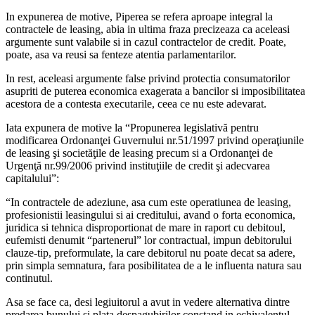
In expunerea de motive, Piperea se refera aproape integral la
contractele de leasing, abia in ultima fraza precizeaza ca aceleasi
argumente sunt valabile si in cazul contractelor de credit. Poate,
poate, asa va reusi sa fenteze atentia parlamentarilor.
In rest, aceleasi argumente false privind protectia consumatorilor
asupriti de puterea economica exagerata a bancilor si imposibilitatea
acestora de a contesta executarile, ceea ce nu este adevarat.
Iata expunera de motive la “Propunerea legislativă pentru
modificarea Ordonanţei Guvernului nr.51/1997 privind operaţiunile
de leasing şi societăţile de leasing precum si a Ordonanţei de
Urgenţă nr.99/2006 privind instituţiile de credit şi adecvarea
capitalului”:
“In contractele de adeziune, asa cum este operatiunea de leasing,
profesionistii leasingului si ai creditului, avand o forta economica,
juridica si tehnica disproportionat de mare in raport cu debitoul,
eufemisti denumit “partenerul” lor contractual, impun debitorului
clauze-tip, preformulate, la care debitorul nu poate decat sa adere,
prin simpla semnatura, fara posibilitatea de a le influenta natura sau
continutul.
Asa se face ca, desi legiuitorul a avut in vedere alternativa dintre
predarea bunului si plata despagubirilor constand in echivalentul