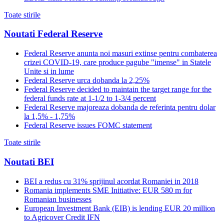
Toate stirile
Noutati Federal Reserve
Federal Reserve anunta noi masuri extinse pentru combaterea
crizei COVID-19, care produce pagube "imense" in Statele
Unite si in lume
Federal Reserve urca dobanda la 2,25%
Federal Reserve decided to maintain the target range for the
federal funds rate at 1-1/2 to 1-3/4 percent
Federal Reserve majoreaza dobanda de referinta pentru dolar
la 1,5% - 1,75%
Federal Reserve issues FOMC statement
Toate stirile
Noutati BEI
BEI a redus cu 31% sprijinul acordat Romaniei in 2018
Romania implements SME Initiative: EUR 580 m for
Romanian businesses
European Investment Bank (EIB) is lending EUR 20 million
to Agricover Credit IFN