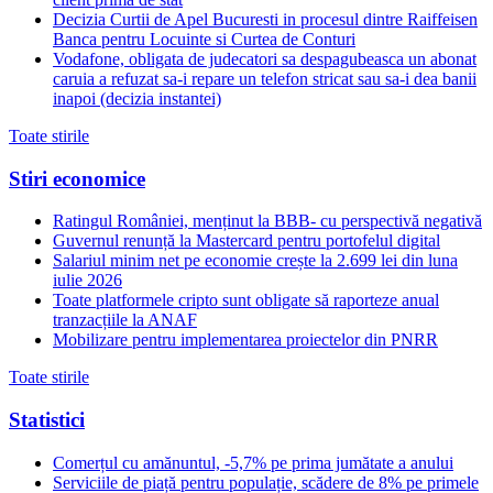
Decizia Curtii de Apel Bucuresti in procesul dintre Raiffeisen
Banca pentru Locuinte si Curtea de Conturi
Vodafone, obligata de judecatori sa despagubeasca un abonat
caruia a refuzat sa-i repare un telefon stricat sau sa-i dea banii
inapoi (decizia instantei)
Toate stirile
Stiri economice
Ratingul României, menținut la BBB- cu perspectivă negativă
Guvernul renunță la Mastercard pentru portofelul digital
Salariul minim net pe economie crește la 2.699 lei din luna
iulie 2026
Toate platformele cripto sunt obligate să raporteze anual
tranzacțiile la ANAF
Mobilizare pentru implementarea proiectelor din PNRR
Toate stirile
Statistici
Comerțul cu amănuntul, -5,7% pe prima jumătate a anului
Serviciile de piață pentru populație, scădere de 8% pe primele