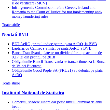
si de verificare (MCV)
Infringements: Commission refers Greece, Ireland and
Romania to the Court of Justice for not implementing anti-
money laundering rules
Toate stirile
Noutati BVB
BET AeRO, primul indice pentru piata AeRO, la BVB
Laptaria cu Caimac s-a listat pe piata AeRO a BVB
Banca Transilvania plateste un dividend brut pe actiune de
0,17 lei din profitul pe 2018
Obligatiunile Bancii Transilvania se tranzactioneaza la Bursa
de Valori Bucuresti
Obligatiunile Good Pople SA (FRU21) au debutat pe piata
AeRO
Toate stirile
Institutul National de Statistica
Comerțul, scădere lunară dar peste nivelul cumulat de anul
trecut