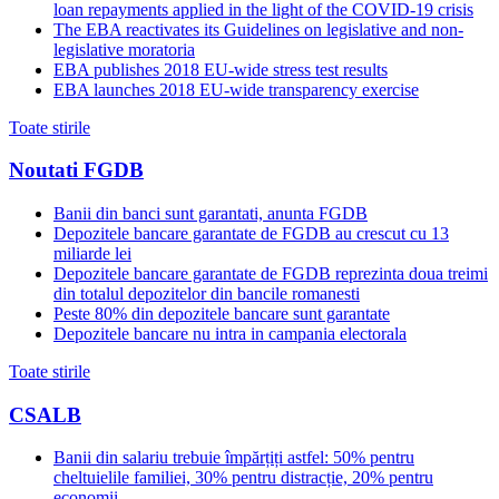
loan repayments applied in the light of the COVID-19 crisis
The EBA reactivates its Guidelines on legislative and non-
legislative moratoria
EBA publishes 2018 EU-wide stress test results
EBA launches 2018 EU-wide transparency exercise
Toate stirile
Noutati FGDB
Banii din banci sunt garantati, anunta FGDB
Depozitele bancare garantate de FGDB au crescut cu 13
miliarde lei
Depozitele bancare garantate de FGDB reprezinta doua treimi
din totalul depozitelor din bancile romanesti
Peste 80% din depozitele bancare sunt garantate
Depozitele bancare nu intra in campania electorala
Toate stirile
CSALB
Banii din salariu trebuie împărțiți astfel: 50% pentru
cheltuielile familiei, 30% pentru distracție, 20% pentru
economii