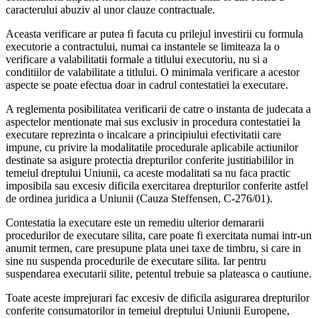
caracterului abuziv al unor clauze contractuale.
Aceasta verificare ar putea fi facuta cu prilejul investirii cu formula
executorie a contractului, numai ca instantele se limiteaza la o
verificare a valabilitatii formale a titlului executoriu, nu si a
conditiilor de valabilitate a titlului. O minimala verificare a acestor
aspecte se poate efectua doar in cadrul contestatiei la executare.
A reglementa posibilitatea verificarii de catre o instanta de judecata a
aspectelor mentionate mai sus exclusiv in procedura contestatiei la
executare reprezinta o incalcare a principiului efectivitatii care
impune, cu privire la modalitatile procedurale aplicabile actiunilor
destinate sa asigure protectia drepturilor conferite justitiabililor in
temeiul dreptului Uniunii, ca aceste modalitati sa nu faca practic
imposibila sau excesiv dificila exercitarea drepturilor conferite astfel
de ordinea juridica a Uniunii (Cauza Steffensen, C-276/01).
Contestatia la executare este un remediu ulterior demararii
procedurilor de executare silita, care poate fi exercitata numai intr-un
anumit termen, care presupune plata unei taxe de timbru, si care in
sine nu suspenda procedurile de executare silita. Iar pentru
suspendarea executarii silite, petentul trebuie sa plateasca o cautiune.
Toate aceste imprejurari fac excesiv de dificila asigurarea drepturilor
conferite consumatorilor in temeiul dreptului Uniunii Europene,