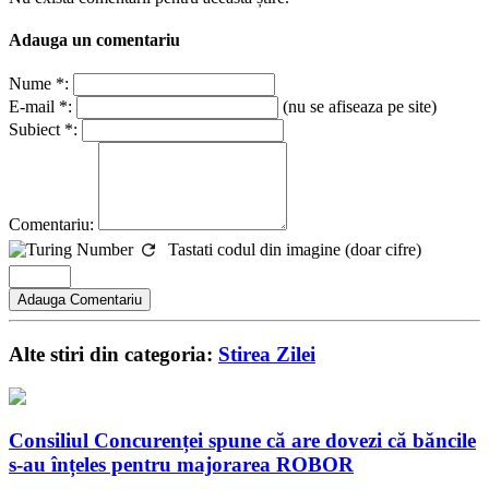
Adauga un comentariu
Nume *:
E-mail *:
(nu se afiseaza pe site)
Subiect *:
Comentariu:
Tastati codul din imagine (doar cifre)
Alte stiri din categoria:
Stirea Zilei
Consiliul Concurenței spune că are dovezi că băncile
s-au înțeles pentru majorarea ROBOR