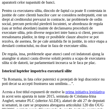
aparatorii celor napastuiti de banci.
Pentru ca executarea silita, dincolo de faptul ca poate fi contestata in
justitie de catre clientii bancilor care se considera nedreptatiti, este un
drept al creditorului prevazut in contracte, iar problemele de ordin
social, precum pericolul pierderii locuintei, se abordeaza de regula
(sau ar trebui abordate) inainte de declansarea procedurii de
executare silita, prin diverse negocieri intre banca si client, precum
reesalonarea platilor, in timp ce posibilele clauze abuzive se pot
rezolva, de asemea, fie pe cale amiabila fie in justitie, in orice etapa a
derularii contractului, nu doar in faza de executare silita.
De regula, insa, problemele apar atunci cand cei indatorati ajung la
ananghie si atunci cauta diverse solutii pentru a scapa de executarea
silita si de datorii, iar parlamentarii incearca sa le faca pe plac.
Istoricul luptelor impotriva executarii silite
“In Romania, in fata celor puternici si protejati de legi draconice nu
poti decat sa accepti frustrarea sau umilinta…”.
Acesta a fost titlul expunerii de motive la
prima initiativa legislativa
in acest sens aparuta in iunie 2015, semnata de Cristiana-Irina
Anghel, senator PLC (ulterior ALDE), alaturi de alti 27 de deputati
si senatori, in care se propunea abrogarea articolului 120 din OUG