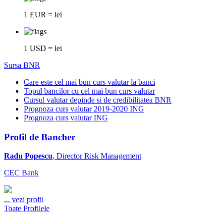
1 EUR = lei
1 USD = lei
Sursa BNR
Care este cel mai bun curs valutar la banci
Topul bancilor cu cel mai bun curs valutar
Cursul valutar depinde si de credibilitatea BNR
Prognoza curs valutar 2019-2020 ING
Prognoza curs valutar ING
Profil de Bancher
Radu Popescu
, Director Risk Management
CEC Bank
...
vezi profil
Toate Profilele