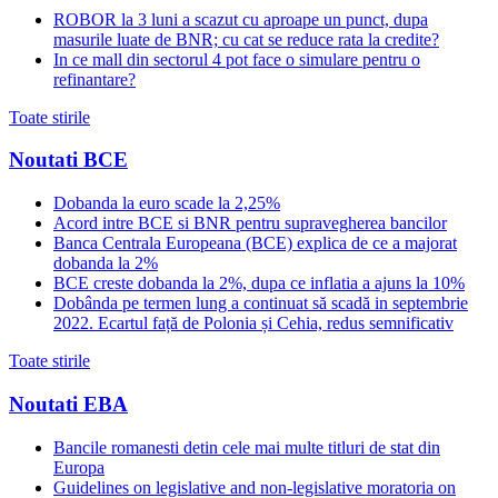
ROBOR la 3 luni a scazut cu aproape un punct, dupa
masurile luate de BNR; cu cat se reduce rata la credite?
In ce mall din sectorul 4 pot face o simulare pentru o
refinantare?
Toate stirile
Noutati BCE
Dobanda la euro scade la 2,25%
Acord intre BCE si BNR pentru supravegherea bancilor
Banca Centrala Europeana (BCE) explica de ce a majorat
dobanda la 2%
BCE creste dobanda la 2%, dupa ce inflatia a ajuns la 10%
Dobânda pe termen lung a continuat să scadă in septembrie
2022. Ecartul față de Polonia și Cehia, redus semnificativ
Toate stirile
Noutati EBA
Bancile romanesti detin cele mai multe titluri de stat din
Europa
Guidelines on legislative and non-legislative moratoria on