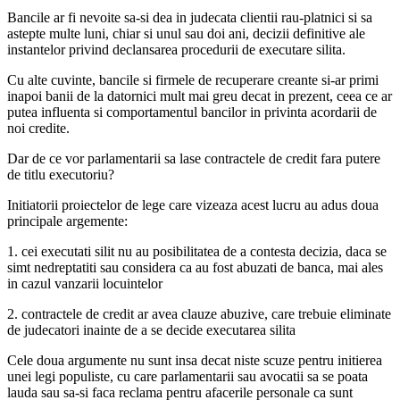
Bancile ar fi nevoite sa-si dea in judecata clientii rau-platnici si sa
astepte multe luni, chiar si unul sau doi ani, decizii definitive ale
instantelor privind declansarea procedurii de executare silita.
Cu alte cuvinte, bancile si firmele de recuperare creante si-ar primi
inapoi banii de la datornici mult mai greu decat in prezent, ceea ce ar
putea influenta si comportamentul bancilor in privinta acordarii de
noi credite.
Dar de ce vor parlamentarii sa lase contractele de credit fara putere
de titlu executoriu?
Initiatorii proiectelor de lege care vizeaza acest lucru au adus doua
principale argemente:
1. cei executati silit nu au posibilitatea de a contesta decizia, daca se
simt nedreptatiti sau considera ca au fost abuzati de banca, mai ales
in cazul vanzarii locuintelor
2. contractele de credit ar avea clauze abuzive, care trebuie eliminate
de judecatori inainte de a se decide executarea silita
Cele doua argumente nu sunt insa decat niste scuze pentru initierea
unei legi populiste, cu care parlamentarii sau avocatii sa se poata
lauda sau sa-si faca reclama pentru afacerile personale ca sunt