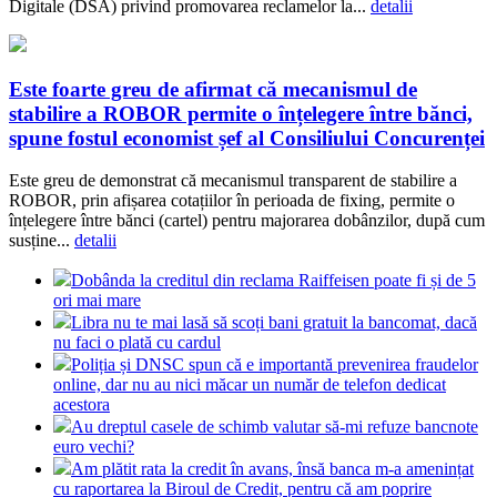
Digitale (DSA) privind promovarea reclamelor la...
detalii
Este foarte greu de afirmat că mecanismul de
stabilire a ROBOR permite o înțelegere între bănci,
spune fostul economist șef al Consiliului Concurenței
Este greu de demonstrat că mecanismul transparent de stabilire a
ROBOR, prin afișarea cotațiilor în perioada de fixing, permite o
înțelegere între bănci (cartel) pentru majorarea dobânzilor, după cum
susține...
detalii
Dobânda la creditul din reclama Raiffeisen poate fi și de 5
ori mai mare
Libra nu te mai lasă să scoți bani gratuit la bancomat, dacă
nu faci o plată cu cardul
Poliția și DNSC spun că e importantă prevenirea fraudelor
online, dar nu au nici măcar un număr de telefon dedicat
acestora
Au dreptul casele de schimb valutar să-mi refuze bancnote
euro vechi?
Am plătit rata la credit în avans, însă banca m-a amenințat
cu raportarea la Biroul de Credit, pentru că am poprire