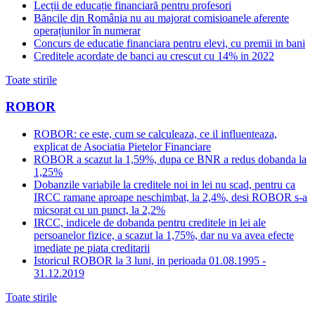
Lecții de educație financiară pentru profesori
Băncile din România nu au majorat comisioanele aferente
operațiunilor în numerar
Concurs de educatie financiara pentru elevi, cu premii in bani
Creditele acordate de banci au crescut cu 14% in 2022
Toate stirile
ROBOR
ROBOR: ce este, cum se calculeaza, ce il influenteaza,
explicat de Asociatia Pietelor Financiare
ROBOR a scazut la 1,59%, dupa ce BNR a redus dobanda la
1,25%
Dobanzile variabile la creditele noi in lei nu scad, pentru ca
IRCC ramane aproape neschimbat, la 2,4%, desi ROBOR s-a
micsorat cu un punct, la 2,2%
IRCC, indicele de dobanda pentru creditele in lei ale
persoanelor fizice, a scazut la 1,75%, dar nu va avea efecte
imediate pe piata creditarii
Istoricul ROBOR la 3 luni, in perioada 01.08.1995 -
31.12.2019
Toate stirile