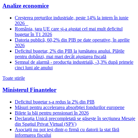
Analize economice
Creșterea prețurilor industriale, peste 14% la intern în iunie
2026
România, țara UE care și-a ajustat cel mai mult deficitul
bugetar în T1 2026
Datoria publică, 60,2% din PIB pe date operative, în aprilie
2026
Deficitul bugetar, 2% din PIB la jumătatea anului. Plățile
pentru dobânzi, mai mari decât ajustarea fiscală
Semnal de alarmă - producția industrială, -3,3% după primele
cinci luni ale anului
Toate stirile
Ministerul Finantelor
Deficitul bugetar s-a redus la 2% din PIB
Măsuri pentru accelerarea absorbției fondurilor europene
Bilete la băi pentru pensionari în 2026
Declarația Unică precompletată se găsește în secțiunea Mesaje
din Spațiul Privat Virtual (SPV)
Asociații nu pot ieși dintr-o firmă cu datorii la stat fără
informarea fiscului