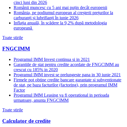
cinci luni din 2026
Românii muncesc cu 5 ani mai puțin decât europenii
România, pe podiumul european al creșterii prețurilor la
carburanți și lubrifianți în iunie 2026
Inflația anuală, în scădere la 9,2% după metodologia
europeană
Toate stirile
FNGCIMM
Programul IMM Invest continua si in 2021
Garantiile de stat pentru credite acordate de FNGCIMM au
crescut cu 185% in 2020
Programul IMM invest se prelungeste pana in 30 iunie 2021
Firmele pot obtine credite bancare garantate si subventionate
de stat, pe baza facturilor (factoring), prin programul IMM
Factor
Programul IMM Leasing va fi operational in perioada
urmatoare, anunta FNGCIMM
Toate stirile
Calculator de credite