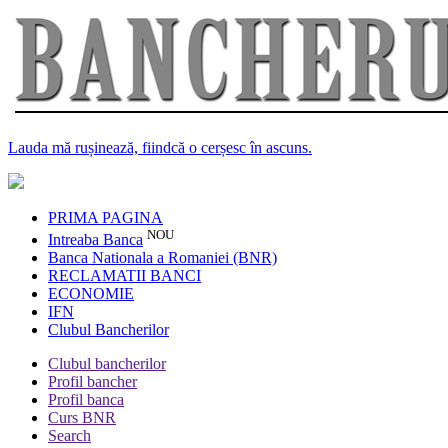
Lauda mă rușinează, fiindcă o cerșesc în ascuns.
PRIMA PAGINA
NOU
Intreaba Banca
Banca Nationala a Romaniei (BNR)
RECLAMATII BANCI
ECONOMIE
IFN
Clubul Bancherilor
Clubul bancherilor
Profil bancher
Profil banca
Curs BNR
Search