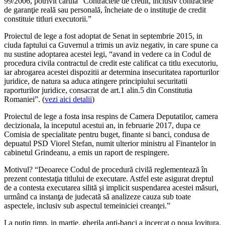
99/2006, potrivit caruia “Contractele de credit, inclusiv contractele
de garanţie reală sau personală, încheiate de o instituţie de credit
constituie titluri executorii.”
Proiectul de lege a fost adoptat de Senat in septembrie 2015, in
ciuda faptului ca Guvernul a trimis un aviz negativ, in care spune ca
nu sustine adoptarea acestei legi, “avand in vedere ca in Codul de
procedura civila contractul de credit este calificat ca titlu executoriu,
iar abrogarea acestei dispozitii ar determina insecuritatea raporturilor
juridice, de natura sa aduca atingere principiului securitatii
raporturilor juridice, consacrat de art.1 alin.5 din Constitutia
Romaniei”. (
vezi aici detalii
)
Proiectul de lege a fosta insa respins de Camera Deputatilor, camera
decizionala, la inceputul acestui an, in februarie 2017, dupa ce
Comisia de specialitate pentru buget, finante si banci, condusa de
depuatul PSD Viorel Stefan, numit ulterior ministru al Finantelor in
cabinetul Grindeanu, a emis un raport de respingere.
Motivul? “Deoarece Codul de procedură civilă reglementează în
prezent contestaţia titlului de executare. Astfel este asigurat dreptul
de a contesta executarea silită şi implicit suspendarea acestei măsuri,
urmând ca instanţa de judecată să analizeze cauza sub toate
aspectele, inclusiv sub aspectul temeiniciei creanţei.”
La putin timp, in martie, gherila anti-banci a incercat o noua lovitura,