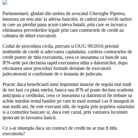
Parlamentarii, ghidati din umbra de avocatul Gheorghe Piperea,
lanseaza un nou atac la adresa bancilor, in cadrul unui vechi razboi
in care au pierdut pana acum cateva batalii, prin care se incearca
eliminarea prevederilor legale prin care contractele de credit au
calitatea de titluri executorii.
Codul de procedura civila, precum si OUG 99/2016 privind
institutiile de credit si adecvarea capitalului, confera contractelor de
credit putere de titlu executoriu, ceea ce inseamna ca bancile sau
IFN-urile pot declansa rapid executarea silita a datornicilor, dupa
efectuarea unor proceduri formale derulate de executorii
judecatoresti si confirmate de o instanta de judecata.
Practic daca beneficiarii unui imprumut intarzie de regula mai mult
de trei luni cu plata ratelor, banca sau IFN-ul poate declara scadenta
anticipata a creditului, ceea ce inseamna ca datornicul fie trebuie sa
achite imediat restul banilor pe care in mod normal i-ar fi innapoit in
mai multi ani, fie este executat silit, de regula prin poprirea salariului
si a conturilor bancare si, daca este cazul, prin vanzarea locuintei
ipotecate in favoarea bancii.
Ce s-ar intampla daca un contract de credit nu ar mai fi titlu
executoriu?