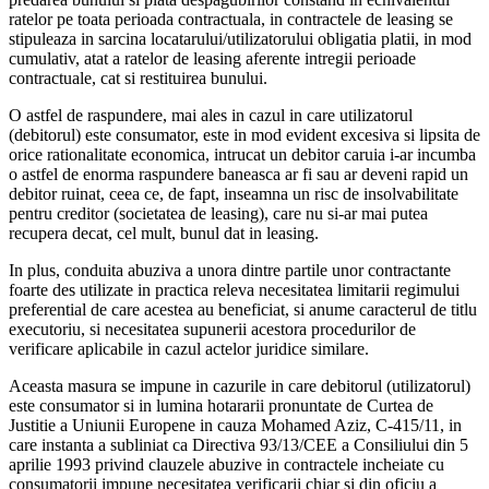
ratelor pe toata perioada contractuala, in contractele de leasing se
stipuleaza in sarcina locatarului/utilizatorului obligatia platii, in mod
cumulativ, atat a ratelor de leasing aferente intregii perioade
contractuale, cat si restituirea bunului.
O astfel de raspundere, mai ales in cazul in care utilizatorul
(debitorul) este consumator, este in mod evident excesiva si lipsita de
orice rationalitate economica, intrucat un debitor caruia i-ar incumba
o astfel de enorma raspundere baneasca ar fi sau ar deveni rapid un
debitor ruinat, ceea ce, de fapt, inseamna un risc de insolvabilitate
pentru creditor (societatea de leasing), care nu si-ar mai putea
recupera decat, cel mult, bunul dat in leasing.
In plus, conduita abuziva a unora dintre partile unor contractante
foarte des utilizate in practica releva necesitatea limitarii regimului
preferential de care acestea au beneficiat, si anume caracterul de titlu
executoriu, si necesitatea supunerii acestora procedurilor de
verificare aplicabile in cazul actelor juridice similare.
Aceasta masura se impune in cazurile in care debitorul (utilizatorul)
este consumator si in lumina hotararii pronuntate de Curtea de
Justitie a Uniunii Europene in cauza Mohamed Aziz, C-415/11, in
care instanta a subliniat ca Directiva 93/13/CEE a Consiliului din 5
aprilie 1993 privind clauzele abuzive in contractele incheiate cu
consumatorii impune necesitatea verificarii chiar si din oficiu a