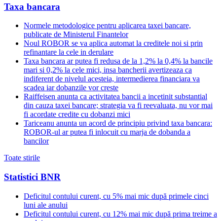
Taxa bancara
Normele metodologice pentru aplicarea taxei bancare,
publicate de Ministerul Finantelor
Noul ROBOR se va aplica automat la creditele noi si prin
refinantare la cele in derulare
Taxa bancara ar putea fi redusa de la 1,2% la 0,4% la bancile
mari si 0,2% la cele mici, insa bancherii avertizeaza ca
indiferent de nivelul acesteia, intermedierea financiara va
scadea iar dobanzile vor creste
Raiffeisen anunta ca activitatea bancii a incetinit substantial
din cauza taxei bancare; strategia va fi reevaluata, nu vor mai
fi acordate credite cu dobanzi mici
Tariceanu anunta un acord de principiu privind taxa bancara:
ROBOR-ul ar putea fi inlocuit cu marja de dobanda a
bancilor
Toate stirile
Statistici BNR
Deficitul contului curent, cu 5% mai mic după primele cinci
luni ale anului
Deficitul contului curent, cu 12% mai mic după prima treime a