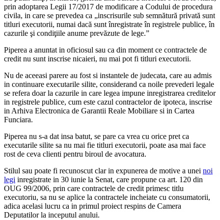
prin adoptarea Legii 17/2017 de modificare a Codului de procedura
civila, in care se prevedea ca „inscrisurile sub semnătură privată sunt
titluri executorii, numai dacă sunt înregistrate în registrele publice, în
cazurile şi condiţiile anume prevăzute de lege.”
Piperea a anuntat in oficiosul sau ca din moment ce contractele de
credit nu sunt inscrise nicaieri, nu mai pot fi titluri executorii.
Nu de aceeasi parere au fost si instantele de judecata, care au admis
in continuare executarile silite, considerand ca noile prevederi legale
se refera doar la cazurile in care legea impune inregistrarea creditelor
in registrele publice, cum este cazul contractelor de ipoteca, inscrise
in Arhiva Electronica de Garantii Reale Mobiliare si in Cartea
Funciara.
Piperea nu s-a dat insa batut, se pare ca vrea cu orice pret ca
executarile silite sa nu mai fie titluri executorii, poate asa mai face
rost de ceva clienti pentru biroul de avocatura.
Stilul sau poate fi recunoscut clar in expunerea de motive a unei
noi
legi
inregistrate in 30 iunie la Senat, care propune ca art. 120 din
OUG 99/2006, prin care contractele de credit primesc titlu
executoriu, sa nu se aplice la contractele incheiate cu consumatorii,
adica acelasi lucru ca in primul proiect respins de Camera
Deputatilor la inceputul anului.