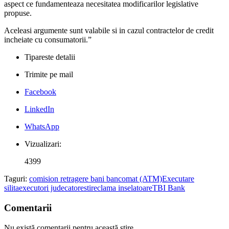
aspect ce fundamenteaza necesitatea modificarilor legislative
propuse.
Aceleasi argumente sunt valabile si in cazul contractelor de credit
incheiate cu consumatorii.”
Tipareste detalii
Trimite pe mail
Facebook
LinkedIn
WhatsApp
Vizualizari:
4399
Taguri:
comision retragere bani bancomat (ATM)
Executare
silita
executori judecatoresti
reclama inselatoare
TBI Bank
Comentarii
Nu există comentarii pentru această știre.