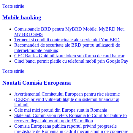
Toate stirile
Mobile banking
Comisioanele BRD pentru MyBRD Mobile, MyBRD Net,
My BRD SMS
Termeni si conditii contractuale ale serviciului You BRD
Recomandari de securitate ale BRD pentru utilizatorii de
internet/mobile banking
CEC Bank - Ghid utilizare token sub forma de card bancar
Cinci banci permit platile cu telefonul mobil prin Google Pay
Toate stirile
Noutati Comisia Europeana
Avertismentul Comitetului European pentru risc sistemic
(CERS) privind vulnerabilitățile din sistemul financiar al
Uniunii
Cele mai mici preturi din Europa sunt in Romania
State aid: Commission refers Romania to Court for failure to
recover illegal aid worth up to €92 million
Comisia Europeana publica raportul privind progresele
inregistrate de Romania in cadrul mecanismului de cooperare