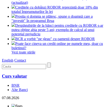
(actualizat)
Creditele cu dobânzi ROBOR reprezintă doar 18% din
totalul împrumuturilor în lei
Prostia și domnia se plătesc, spune o doamnă care a
"investit" în programul Brua
Despăgubirile de la bănci pentru creditele cu ROBOR s-ar
putea obține abia peste 5 ani; exemplu de calcul al unui
potențial prejudiciu
BCR a vorbit "pe șleau" cu oamenii despre ROBOR
Poate face cineva un credit online pe numele meu, doar cu
buletinul?
Vezi toate stirile
English
Contact
Curs valutar
BNR
Alte Banci
07.08.2026