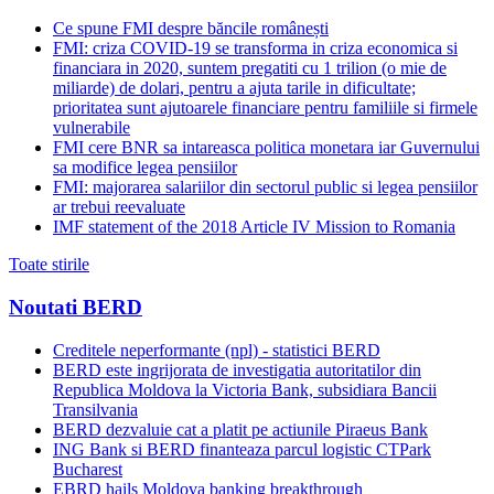
Ce spune FMI despre băncile românești
FMI: criza COVID-19 se transforma in criza economica si
financiara in 2020, suntem pregatiti cu 1 trilion (o mie de
miliarde) de dolari, pentru a ajuta tarile in dificultate;
prioritatea sunt ajutoarele financiare pentru familiile si firmele
vulnerabile
FMI cere BNR sa intareasca politica monetara iar Guvernului
sa modifice legea pensiilor
FMI: majorarea salariilor din sectorul public si legea pensiilor
ar trebui reevaluate
IMF statement of the 2018 Article IV Mission to Romania
Toate stirile
Noutati BERD
Creditele neperformante (npl) - statistici BERD
BERD este ingrijorata de investigatia autoritatilor din
Republica Moldova la Victoria Bank, subsidiara Bancii
Transilvania
BERD dezvaluie cat a platit pe actiunile Piraeus Bank
ING Bank si BERD finanteaza parcul logistic CTPark
Bucharest
EBRD hails Moldova banking breakthrough