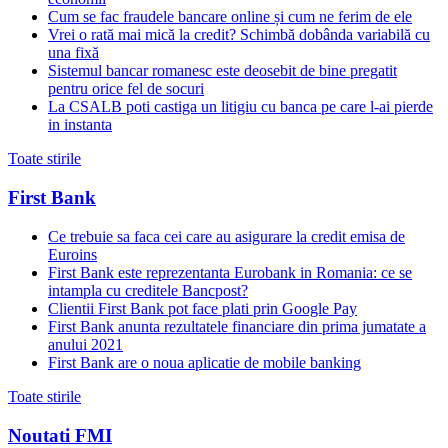
Cum se fac fraudele bancare online și cum ne ferim de ele
Vrei o rată mai mică la credit? Schimbă dobânda variabilă cu
una fixă
Sistemul bancar romanesc este deosebit de bine pregatit
pentru orice fel de socuri
La CSALB poti castiga un litigiu cu banca pe care l-ai pierde
in instanta
Toate stirile
First Bank
Ce trebuie sa faca cei care au asigurare la credit emisa de
Euroins
First Bank este reprezentanta Eurobank in Romania: ce se
intampla cu creditele Bancpost?
Clientii First Bank pot face plati prin Google Pay
First Bank anunta rezultatele financiare din prima jumatate a
anului 2021
First Bank are o noua aplicatie de mobile banking
Toate stirile
Noutati FMI