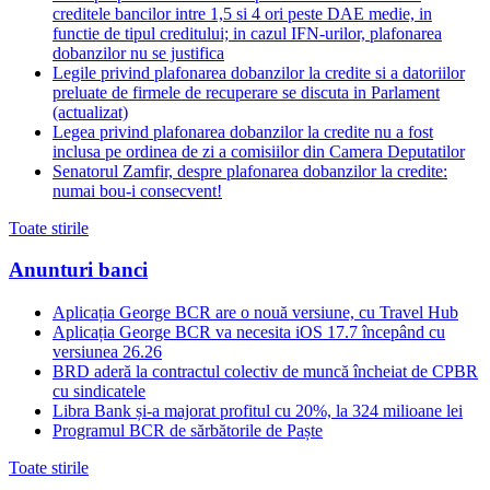
creditele bancilor intre 1,5 si 4 ori peste DAE medie, in
functie de tipul creditului; in cazul IFN-urilor, plafonarea
dobanzilor nu se justifica
Legile privind plafonarea dobanzilor la credite si a datoriilor
preluate de firmele de recuperare se discuta in Parlament
(actualizat)
Legea privind plafonarea dobanzilor la credite nu a fost
inclusa pe ordinea de zi a comisiilor din Camera Deputatilor
Senatorul Zamfir, despre plafonarea dobanzilor la credite:
numai bou-i consecvent!
Toate stirile
Anunturi banci
Aplicația George BCR are o nouă versiune, cu Travel Hub
Aplicația George BCR va necesita iOS 17.7 începând cu
versiunea 26.26
BRD aderă la contractul colectiv de muncă încheiat de CPBR
cu sindicatele
Libra Bank și-a majorat profitul cu 20%, la 324 milioane lei
Programul BCR de sărbătorile de Paște
Toate stirile