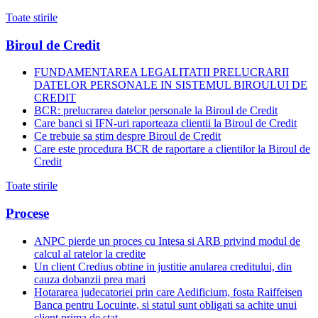
Toate stirile
Biroul de Credit
FUNDAMENTAREA LEGALITATII PRELUCRARII
DATELOR PERSONALE IN SISTEMUL BIROULUI DE
CREDIT
BCR: prelucrarea datelor personale la Biroul de Credit
Care banci si IFN-uri raporteaza clientii la Biroul de Credit
Ce trebuie sa stim despre Biroul de Credit
Care este procedura BCR de raportare a clientilor la Biroul de
Credit
Toate stirile
Procese
ANPC pierde un proces cu Intesa si ARB privind modul de
calcul al ratelor la credite
Un client Credius obtine in justitie anularea creditului, din
cauza dobanzii prea mari
Hotararea judecatoriei prin care Aedificium, fosta Raiffeisen
Banca pentru Locuinte, si statul sunt obligati sa achite unui
client prima de stat