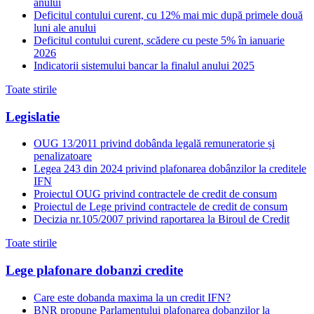
anului
Deficitul contului curent, cu 12% mai mic după primele două
luni ale anului
Deficitul contului curent, scădere cu peste 5% în ianuarie
2026
Indicatorii sistemului bancar la finalul anului 2025
Toate stirile
Legislatie
OUG 13/2011 privind dobânda legală remuneratorie și
penalizatoare
Legea 243 din 2024 privind plafonarea dobânzilor la creditele
IFN
Proiectul OUG privind contractele de credit de consum
Proiectul de Lege privind contractele de credit de consum
Decizia nr.105/2007 privind raportarea la Biroul de Credit
Toate stirile
Lege plafonare dobanzi credite
Care este dobanda maxima la un credit IFN?
BNR propune Parlamentului plafonarea dobanzilor la