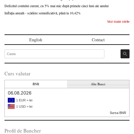
Deficitul contului curent, cu 5% mai mic după primele cinci luni ale anului
Inflația anuală - scădere semnificativă, până la 10,42%
Vezi toate stirile
English
Contact
Curs valutar
BNR
Alte Banci
06.08.2026
1 EUR = lei
1 USD = lei
Sursa BNR
Profil de Bancher