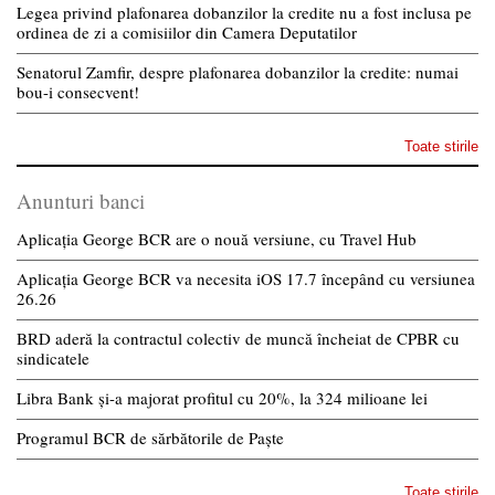
Legea privind plafonarea dobanzilor la credite nu a fost inclusa pe
ordinea de zi a comisiilor din Camera Deputatilor
Senatorul Zamfir, despre plafonarea dobanzilor la credite: numai
bou-i consecvent!
Toate stirile
Anunturi banci
Aplicația George BCR are o nouă versiune, cu Travel Hub
Aplicația George BCR va necesita iOS 17.7 începând cu versiunea
26.26
BRD aderă la contractul colectiv de muncă încheiat de CPBR cu
sindicatele
Libra Bank și-a majorat profitul cu 20%, la 324 milioane lei
Programul BCR de sărbătorile de Paște
Toate stirile