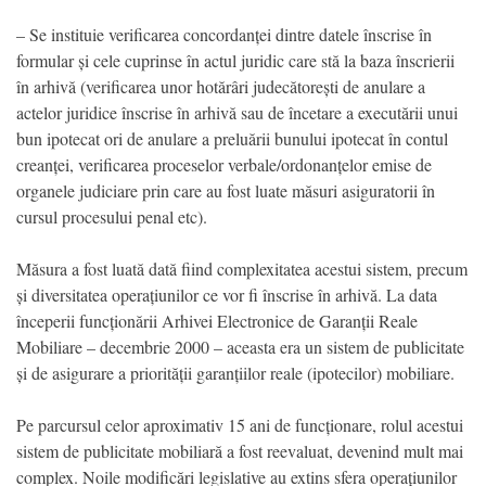
– Se instituie verificarea concordanței dintre datele înscrise în
formular și cele cuprinse în actul juridic care stă la baza înscrierii
în arhivă (verificarea unor hotărâri judecătorești de anulare a
actelor juridice înscrise în arhivă sau de încetare a executării unui
bun ipotecat ori de anulare a preluării bunului ipotecat în contul
creanței, verificarea proceselor verbale/ordonanțelor emise de
organele judiciare prin care au fost luate măsuri asiguratorii în
cursul procesului penal etc).
Măsura a fost luată dată fiind complexitatea acestui sistem, precum
și diversitatea operațiunilor ce vor fi înscrise în arhivă. La data
începerii funcționării Arhivei Electronice de Garanții Reale
Mobiliare – decembrie 2000 – aceasta era un sistem de publicitate
și de asigurare a priorității garanțiilor reale (ipotecilor) mobiliare.
Pe parcursul celor aproximativ 15 ani de funcționare, rolul acestui
sistem de publicitate mobiliară a fost reevaluat, devenind mult mai
complex. Noile modificări legislative au extins sfera operațiunilor