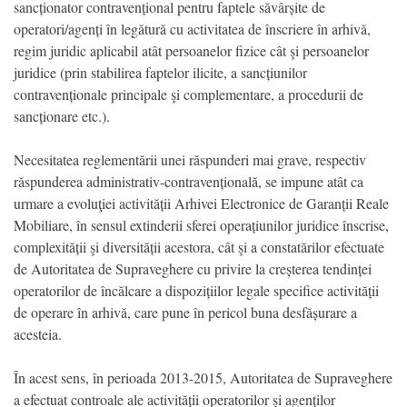
sancționator contravențional pentru faptele săvârșite de
operatori/agenți în legătură cu activitatea de înscriere în arhivă,
regim juridic aplicabil atât persoanelor fizice cât şi persoanelor
juridice (prin stabilirea faptelor ilicite, a sancțiunilor
contravenționale principale şi complementare, a procedurii de
sancționare etc.).
Necesitatea reglementării unei răspunderi mai grave, respectiv
răspunderea administrativ-contravențională, se impune atât ca
urmare a evoluţiei activității Arhivei Electronice de Garanții Reale
Mobiliare, în sensul extinderii sferei operațiunilor juridice înscrise,
complexității şi diversității acestora, cât şi a constatărilor efectuate
de Autoritatea de Supraveghere cu privire la creșterea tendinței
operatorilor de încălcare a dispozițiilor legale specifice activității
de operare în arhivă, care pune în pericol buna desfășurare a
acesteia.
În acest sens, în perioada 2013-2015, Autoritatea de Supraveghere
a efectuat controale ale activității operatorilor şi agenților