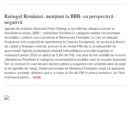
Ratingul României, menținut la BBB- cu perspectivă
negativă
Agenția de evaluare financiarã Fitch Ratings a reconfirmat ratingul suveran al
României la nivelul „BBB-", menținând România în categoria statelor recomandate
investițiilor, conform unui comunicat al Ministerului Finanțelor, în care se adaugă:
Evaluarea este susținutã de apartenența la Uniunea Europeanã, de accesul la fluxuri
de capital și finanțare externã, precum și de nivelul PIB-ului și al indicatorilor de
guvernanțã. Agenția evidențiazã totodatã îmbunãtãțirea execuției bugetare și
estimeazã pentru 2026 un deficit de 5,9% din PIB, sub ținta de 6% stabilitã de Guvern.
„Menținerea României în categoria recomandatã investițiilor este un rezultat important,
într-un moment în care fiecare decizie politicã și bugetarã este urmãritã atent de piețe
și de agențiile de rating. Datele prezentate de Ministerul Finanțelor aratã cã ajustarea
produce rezultate: deficitul cash s-a redus la 2% din PIB în primul semestru, iar Fitch
estimeazã pentru...
detalii