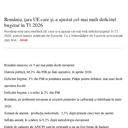
România, țara UE care și-a ajustat cel mai mult deficitul
bugetar în T1 2026
România este țara membră UE care și-a ajustat cel mai mult deficitul bugetar în T1
2026, potrivit datelor publicate de Eurostat. Cu o îmbunătățire de 6 puncte procentuale
(pp) brut...
detalii
Românii muncesc cu 5 ani mai puțin decât europenii
Datoria publică, 60,2% din PIB pe date operative, în aprilie 2026
Deficitul bugetar, 2% din PIB la jumătatea anului. Plățile pentru dobânzi, mai mari decât
ajustarea fiscală
Deficitul bugetar s-a redus la 2% din PIB
România, pe podiumul european al creșterii prețurilor la carburanți și lubrifianți în iunie
2026
Semnal de alarmă - producția industrială, -3,3% după primele cinci luni ale anului
Inflația anuală, în scădere la 9,2% după metodologia europeană
Datele de cadastru ale ANCPI sunt în siguranță și nu au fost furate de hackeri