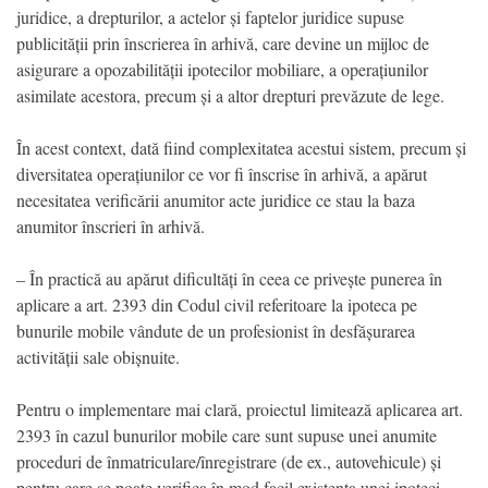
juridice, a drepturilor, a actelor și faptelor juridice supuse
publicității prin înscrierea în arhivă, care devine un mijloc de
asigurare a opozabilității ipotecilor mobiliare, a operațiunilor
asimilate acestora, precum și a altor drepturi prevăzute de lege.
În acest context, dată fiind complexitatea acestui sistem, precum și
diversitatea operațiunilor ce vor fi înscrise în arhivă, a apărut
necesitatea verificării anumitor acte juridice ce stau la baza
anumitor înscrieri în arhivă.
– În practică au apărut dificultăți în ceea ce privește punerea în
aplicare a art. 2393 din Codul civil referitoare la ipoteca pe
bunurile mobile vândute de un profesionist în desfășurarea
activității sale obișnuite.
Pentru o implementare mai clară, proiectul limitează aplicarea art.
2393 în cazul bunurilor mobile care sunt supuse unei anumite
proceduri de înmatriculare/înregistrare (de ex., autovehicule) și
pentru care se poate verifica în mod facil existența unei ipoteci