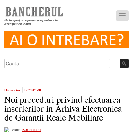
Niciun preț nu e prea mare pentru a te
avea pe tine însuți.
|
Ultima Ora
ECONOMIE
Noi proceduri privind efectuarea
inscrierilor in Arhiva Electronica
de Garantii Reale Mobiliare
Autor:
Bancherul.ro