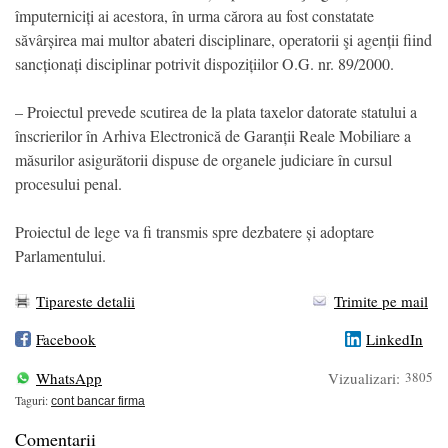
împuterniciți ai acestora, în urma cărora au fost constatate
săvârșirea mai multor abateri disciplinare, operatorii şi agenții fiind
sancționați disciplinar potrivit dispozițiilor O.G. nr. 89/2000.
– Proiectul prevede scutirea de la plata taxelor datorate statului a
înscrierilor în Arhiva Electronică de Garanții Reale Mobiliare a
măsurilor asigurătorii dispuse de organele judiciare în cursul
procesului penal.
Proiectul de lege va fi transmis spre dezbatere și adoptare
Parlamentului.
Tipareste detalii
Trimite pe mail
Facebook
LinkedIn
WhatsApp
Vizualizari:
3805
Taguri:
cont bancar firma
Comentarii