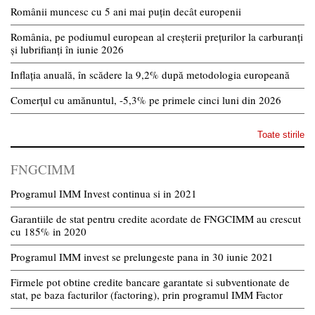
Românii muncesc cu 5 ani mai puțin decât europenii
România, pe podiumul european al creșterii prețurilor la carburanți
și lubrifianți în iunie 2026
Inflația anuală, în scădere la 9,2% după metodologia europeană
Comerțul cu amănuntul, -5,3% pe primele cinci luni din 2026
Toate stirile
FNGCIMM
Programul IMM Invest continua si in 2021
Garantiile de stat pentru credite acordate de FNGCIMM au crescut
cu 185% in 2020
Programul IMM invest se prelungeste pana in 30 iunie 2021
Firmele pot obtine credite bancare garantate si subventionate de
stat, pe baza facturilor (factoring), prin programul IMM Factor