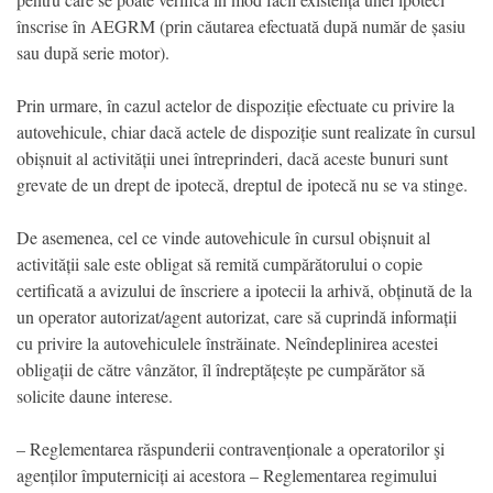
înscrise în AEGRM (prin căutarea efectuată după număr de șasiu
sau după serie motor).
Prin urmare, în cazul actelor de dispoziție efectuate cu privire la
autovehicule, chiar dacă actele de dispoziție sunt realizate în cursul
obișnuit al activității unei întreprinderi, dacă aceste bunuri sunt
grevate de un drept de ipotecă, dreptul de ipotecă nu se va stinge.
De asemenea, cel ce vinde autovehicule în cursul obișnuit al
activității sale este obligat să remită cumpărătorului o copie
certificată a avizului de înscriere a ipotecii la arhivă, obținută de la
un operator autorizat/agent autorizat, care să cuprindă informații
cu privire la autovehiculele înstrăinate. Neîndeplinirea acestei
obligații de către vânzător, îl îndreptățește pe cumpărător să
solicite daune interese.
– Reglementarea răspunderii contravenționale a operatorilor şi
agenților împuterniciți ai acestora – Reglementarea regimului