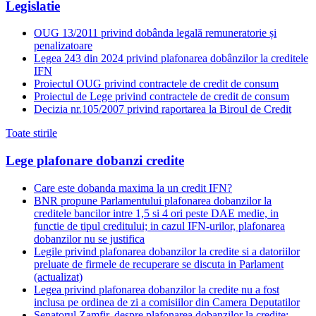
Legislatie
OUG 13/2011 privind dobânda legală remuneratorie și
penalizatoare
Legea 243 din 2024 privind plafonarea dobânzilor la creditele
IFN
Proiectul OUG privind contractele de credit de consum
Proiectul de Lege privind contractele de credit de consum
Decizia nr.105/2007 privind raportarea la Biroul de Credit
Toate stirile
Lege plafonare dobanzi credite
Care este dobanda maxima la un credit IFN?
BNR propune Parlamentului plafonarea dobanzilor la
creditele bancilor intre 1,5 si 4 ori peste DAE medie, in
functie de tipul creditului; in cazul IFN-urilor, plafonarea
dobanzilor nu se justifica
Legile privind plafonarea dobanzilor la credite si a datoriilor
preluate de firmele de recuperare se discuta in Parlament
(actualizat)
Legea privind plafonarea dobanzilor la credite nu a fost
inclusa pe ordinea de zi a comisiilor din Camera Deputatilor
Senatorul Zamfir, despre plafonarea dobanzilor la credite: