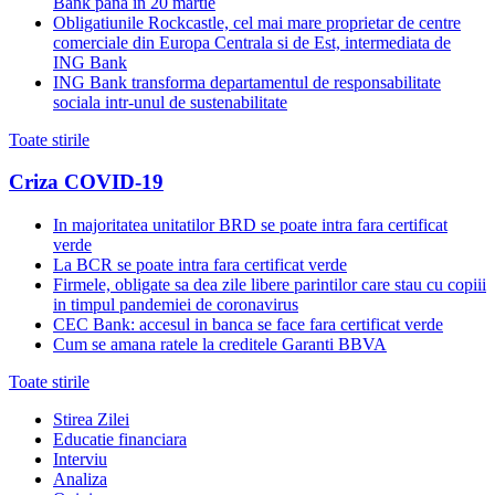
Bank pana in 20 martie
Obligatiunile Rockcastle, cel mai mare proprietar de centre
comerciale din Europa Centrala si de Est, intermediata de
ING Bank
ING Bank transforma departamentul de responsabilitate
sociala intr-unul de sustenabilitate
Toate stirile
Criza COVID-19
In majoritatea unitatilor BRD se poate intra fara certificat
verde
La BCR se poate intra fara certificat verde
Firmele, obligate sa dea zile libere parintilor care stau cu copiii
in timpul pandemiei de coronavirus
CEC Bank: accesul in banca se face fara certificat verde
Cum se amana ratele la creditele Garanti BBVA
Toate stirile
Stirea Zilei
Educatie financiara
Interviu
Analiza