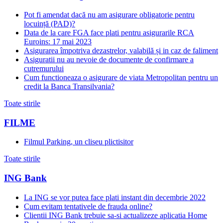
Pot fi amendat dacă nu am asigurare obligatorie pentru
locuință (PAD)?
Data de la care FGA face plati pentru asigurarile RCA
Euroins: 17 mai 2023
Asigurarea împotriva dezastrelor, valabilă și in caz de faliment
Asiguratii nu au nevoie de documente de confirmare a
cutremurului
Cum functioneaza o asigurare de viata Metropolitan pentru un
credit la Banca Transilvania?
Toate stirile
FILME
Filmul Parking, un cliseu plictisitor
Toate stirile
ING Bank
La ING se vor putea face plati instant din decembrie 2022
Cum evitam tentativele de frauda online?
Clientii ING Bank trebuie sa-si actualizeze aplicatia Home