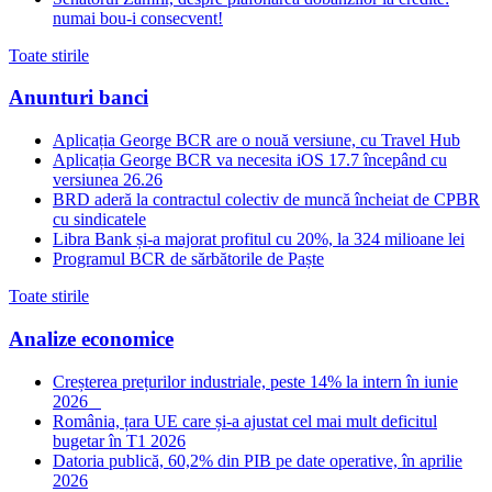
numai bou-i consecvent!
Toate stirile
Anunturi banci
Aplicația George BCR are o nouă versiune, cu Travel Hub
Aplicația George BCR va necesita iOS 17.7 începând cu
versiunea 26.26
BRD aderă la contractul colectiv de muncă încheiat de CPBR
cu sindicatele
Libra Bank și-a majorat profitul cu 20%, la 324 milioane lei
Programul BCR de sărbătorile de Paște
Toate stirile
Analize economice
Creșterea prețurilor industriale, peste 14% la intern în iunie
2026
România, țara UE care și-a ajustat cel mai mult deficitul
bugetar în T1 2026
Datoria publică, 60,2% din PIB pe date operative, în aprilie
2026