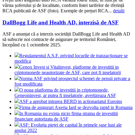
vârsta șoferului și de localitate, conform listei tarifelor de rferință
RCA publicată de ASF (foto). Exemple de prețuri RCA...
detalii
DallBogg Life and Health AD, interzisă de ASF
ASF a anunțat că a interzis societății DallBogg Life and Health AD
să subscrie noi contracte de asigurare pe teritoriul României,
începând cu 1 octombrie 2025.
Regulamentul A.S.F. privind locurile de tranzacționare se
modifica
Genox Invest si Vitalinvest, platforme de investitii in
criptomonede neautorizate de ASF, care pot fi inselatorii
Norma ASF privind prospectul schemei de pensii private a
fost modificata
O noua platforma de investitii in criptomonede,
Geneoninvest, ar putea fi inselatorie, avertizeaza ASF
ASF a aprobat intrarea BERD in actionariatul Euroins
Firma de asigurari Axeria Iard se dezvolta rapid in Romania
In Romania nu exista nicio firma straina de investitii
financiare autorizata de ASF
ASF: Evoluția pieței de capital în primele șase luni ale
anului 2022