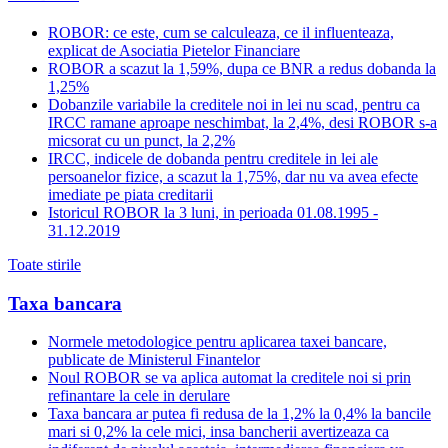
ROBOR: ce este, cum se calculeaza, ce il influenteaza,
explicat de Asociatia Pietelor Financiare
ROBOR a scazut la 1,59%, dupa ce BNR a redus dobanda la
1,25%
Dobanzile variabile la creditele noi in lei nu scad, pentru ca
IRCC ramane aproape neschimbat, la 2,4%, desi ROBOR s-a
micsorat cu un punct, la 2,2%
IRCC, indicele de dobanda pentru creditele in lei ale
persoanelor fizice, a scazut la 1,75%, dar nu va avea efecte
imediate pe piata creditarii
Istoricul ROBOR la 3 luni, in perioada 01.08.1995 -
31.12.2019
Toate stirile
Taxa bancara
Normele metodologice pentru aplicarea taxei bancare,
publicate de Ministerul Finantelor
Noul ROBOR se va aplica automat la creditele noi si prin
refinantare la cele in derulare
Taxa bancara ar putea fi redusa de la 1,2% la 0,4% la bancile
mari si 0,2% la cele mici, insa bancherii avertizeaza ca