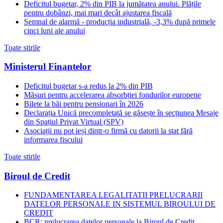
Deficitul bugetar, 2% din PIB la jumătatea anului. Plățile
pentru dobânzi, mai mari decât ajustarea fiscală
Semnal de alarmă - producția industrială, -3,3% după primele
cinci luni ale anului
Toate stirile
Ministerul Finantelor
Deficitul bugetar s-a redus la 2% din PIB
Măsuri pentru accelerarea absorbției fondurilor europene
Bilete la băi pentru pensionari în 2026
Declarația Unică precompletată se găsește în secțiunea Mesaje
din Spațiul Privat Virtual (SPV)
Asociații nu pot ieși dintr-o firmă cu datorii la stat fără
informarea fiscului
Toate stirile
Biroul de Credit
FUNDAMENTAREA LEGALITATII PRELUCRARII
DATELOR PERSONALE IN SISTEMUL BIROULUI DE
CREDIT
BCR: prelucrarea datelor personale la Biroul de Credit