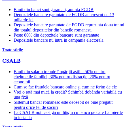
Banii din banci sunt garantati, anunta FGDB
Depozitele bancare garantate de FGDB au crescut cu 13
miliarde lei
Depozitele bancare garantate de FGDB reprezinta doua treimi
din totalul depozitelor din bancile romanesti
Peste 80% din depozitele bancare sunt garantate
Depozitele bancare nu intra in campania electorala
Toate stirile
CSALB
Banii din salariu trebuie împărțiți astfel: 50% pentru
cheltuielile familiei, 30% pentru distracție, 20% pentru
economii
Cum se fac fraudele bancare online și cum ne ferim de ele
Vrei o rată mai mică la credit? Schimbă dobânda variabilă cu
una fixă
Sistemul bancar romanesc este deosebit de bine pregatit
pentru orice fel de socuri
La CSALB poti castiga un litigiu cu banca pe care l-ai pierde
in instanta