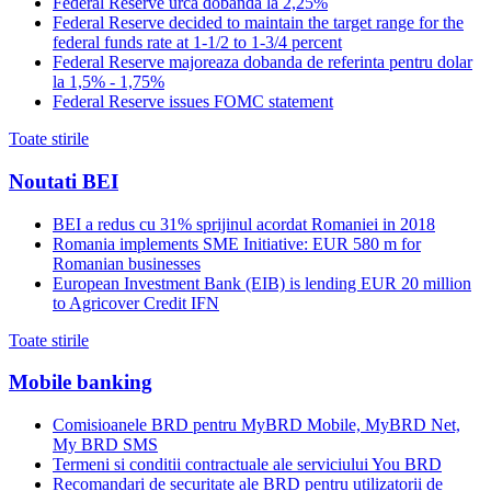
Federal Reserve urca dobanda la 2,25%
Federal Reserve decided to maintain the target range for the
federal funds rate at 1-1/2 to 1-3/4 percent
Federal Reserve majoreaza dobanda de referinta pentru dolar
la 1,5% - 1,75%
Federal Reserve issues FOMC statement
Toate stirile
Noutati BEI
BEI a redus cu 31% sprijinul acordat Romaniei in 2018
Romania implements SME Initiative: EUR 580 m for
Romanian businesses
European Investment Bank (EIB) is lending EUR 20 million
to Agricover Credit IFN
Toate stirile
Mobile banking
Comisioanele BRD pentru MyBRD Mobile, MyBRD Net,
My BRD SMS
Termeni si conditii contractuale ale serviciului You BRD
Recomandari de securitate ale BRD pentru utilizatorii de