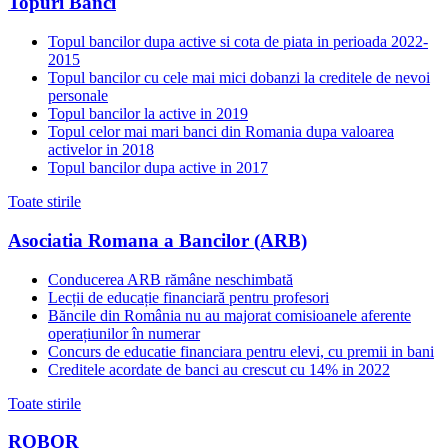
Topuri Banci
Topul bancilor dupa active si cota de piata in perioada 2022-
2015
Topul bancilor cu cele mai mici dobanzi la creditele de nevoi
personale
Topul bancilor la active in 2019
Topul celor mai mari banci din Romania dupa valoarea
activelor in 2018
Topul bancilor dupa active in 2017
Toate stirile
Asociatia Romana a Bancilor (ARB)
Conducerea ARB rămâne neschimbată
Lecții de educație financiară pentru profesori
Băncile din România nu au majorat comisioanele aferente
operațiunilor în numerar
Concurs de educatie financiara pentru elevi, cu premii in bani
Creditele acordate de banci au crescut cu 14% in 2022
Toate stirile
ROBOR