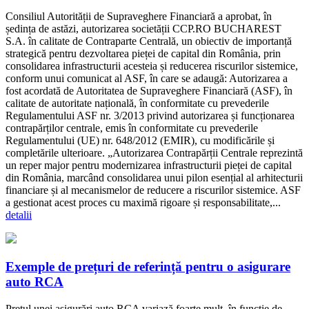
Consiliul Autorității de Supraveghere Financiară a aprobat, în
ședința de astăzi, autorizarea societății CCP.RO BUCHAREST
S.A. în calitate de Contraparte Centrală, un obiectiv de importanță
strategică pentru dezvoltarea pieței de capital din România, prin
consolidarea infrastructurii acesteia și reducerea riscurilor sistemice,
conform unui comunicat al ASF, în care se adaugă: Autorizarea a
fost acordată de Autoritatea de Supraveghere Financiară (ASF), în
calitate de autoritate națională, în conformitate cu prevederile
Regulamentului ASF nr. 3/2013 privind autorizarea și funcționarea
contrapărților centrale, emis în conformitate cu prevederile
Regulamentului (UE) nr. 648/2012 (EMIR), cu modificările și
completările ulterioare. „Autorizarea Contrapărții Centrale reprezintă
un reper major pentru modernizarea infrastructurii pieței de capital
din România, marcând consolidarea unui pilon esențial al arhitecturii
financiare și al mecanismelor de reducere a riscurilor sistemice. ASF
a gestionat acest proces cu maximă rigoare și responsabilitate,...
detalii
Exemple de prețuri de referință pentru o asigurare
auto RCA
Prețul unei asigurări auto RCA variază foarte mult, în funcție de