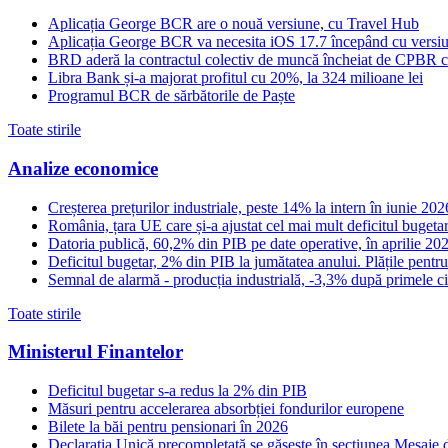
Aplicația George BCR are o nouă versiune, cu Travel Hub
Aplicația George BCR va necesita iOS 17.7 începând cu versi
BRD aderă la contractul colectiv de muncă încheiat de CPBR cu
Libra Bank și-a majorat profitul cu 20%, la 324 milioane lei
Programul BCR de sărbătorile de Paște
Toate stirile
Analize economice
Creșterea prețurilor industriale, peste 14% la intern în iunie 2
România, țara UE care și-a ajustat cel mai mult deficitul bugeta
Datoria publică, 60,2% din PIB pe date operative, în aprilie 20
Deficitul bugetar, 2% din PIB la jumătatea anului. Plățile pentru
Semnal de alarmă - producția industrială, -3,3% după primele cin
Toate stirile
Ministerul Finantelor
Deficitul bugetar s-a redus la 2% din PIB
Măsuri pentru accelerarea absorbției fondurilor europene
Bilete la băi pentru pensionari în 2026
Declarația Unică precompletată se găsește în secțiunea Mesaje d