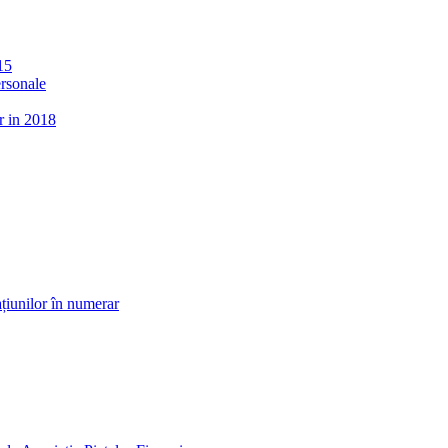
15
ersonale
r in 2018
țiunilor în numerar