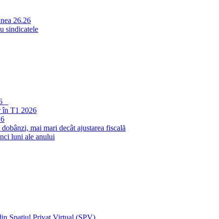
unea 26.26
 sindicatele
026
r în T1 2026
26
 dobânzi, mai mari decât ajustarea fiscală
ci luni ale anului
in Spațiul Privat Virtual (SPV)