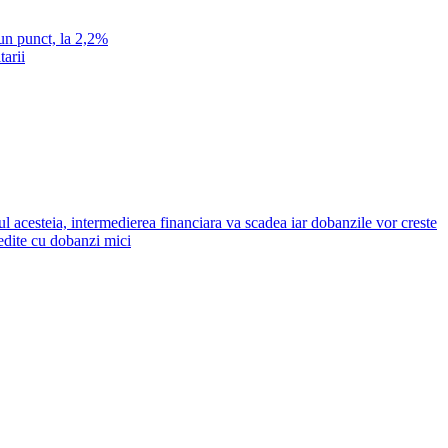
un punct, la 2,2%
tarii
ul acesteia, intermedierea financiara va scadea iar dobanzile vor creste
redite cu dobanzi mici