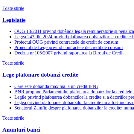
Toate stirile
Legislatie
OUG 13/2011 privind dobânda legală remuneratorie și penaliza
Legea 243 din 2024 privind plafonarea dobânzilor la creditele 
Proiectul OUG privind contractele de credit de consum
Proiectul de Lege privind contractele de credit de consum
Decizia nr.105/2007 privind raportarea la Biroul de Credit
Toate stirile
Lege plafonare dobanzi credite
Care este dobanda maxima la un credit IFN?
BNR propune Parlamentului plafonarea dobanzilor la creditele ban
Legile privind plafonarea dobanzilor la credite si a datoriilor pr
Legea privind plafonarea dobanzilor la credite nu a fost inclusa
Senatorul Zamfir, despre plafonarea dobanzilor la credite: numa
Toate stirile
Anunturi banci