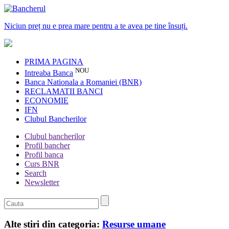
Niciun preț nu e prea mare pentru a te avea pe tine însuți.
PRIMA PAGINA
NOU
Intreaba Banca
Banca Nationala a Romaniei (BNR)
RECLAMATII BANCI
ECONOMIE
IFN
Clubul Bancherilor
Clubul bancherilor
Profil bancher
Profil banca
Curs BNR
Search
Newsletter
Alte stiri din categoria:
Resurse umane