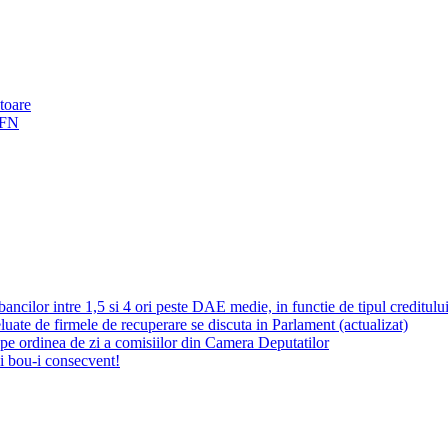
toare
IFN
cilor intre 1,5 si 4 ori peste DAE medie, in functie de tipul creditului;
eluate de firmele de recuperare se discuta in Parlament (actualizat)
 pe ordinea de zi a comisiilor din Camera Deputatilor
i bou-i consecvent!