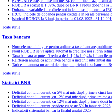
ROBOR: ce este, cum se calculeaza, ce il influenteaza, explicat
ROBOR a scazut la 1,59%, dupa ce BNR a redus dobanda la 
Dobanzile variabile la creditele noi in lei nu scad, pentru c
IRCC, indicele de dobanda pentru creditele in lei ale persoanelor
Istoricul ROBOR la 3 luni, in perioada 01.08.1995 - 31.12.201
Toate stirile
Taxa bancara
Normele metodologice pentru aplicarea taxei bancare, publicate
Noul ROBOR se va aplica automat la creditele noi si prin refinan
Taxa bancara ar putea fi redusa de la 1,2% la 0,4% la bancile mar
Raiffeisen anunta ca activitatea bancii a incetinit substantial di
Tariceanu anunta un acord de principiu privind taxa bancara: R
Toate stirile
Statistici BNR
Deficitul contului curent, cu 5% mai mic după primele cinci luni
Deficitul contului curent, cu 12% mai mic după prima treime a 
Deficitul contului curent, cu 12% mai mic după primele două lu
Deficitul contului curent, scădere cu peste 5% în ianuarie 2026
Indicatorii sistemului bancar la finalul anului 2025