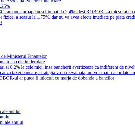
 de Asociatia Pietelor Financiare
1,25%
a IRCC ramane aproape neschimbat, la 2,4%, desi ROBOR s-a micsorat cu 
 fizice, a scazut la 1,75%, dar nu va avea efecte imediate pe piata credi
9
 de Ministerul Finantelor
tare la cele in derulare
i si 0,2% la cele mici, insa bancherii avertizeaza ca indiferent de nivel
n cauza taxei bancare; strategia va fi reevaluata, nu vor mai fi acordate c
OBOR-ul ar putea fi inlocuit cu marja de dobanda a bancilor
 ale anului
anului
ni ale anului