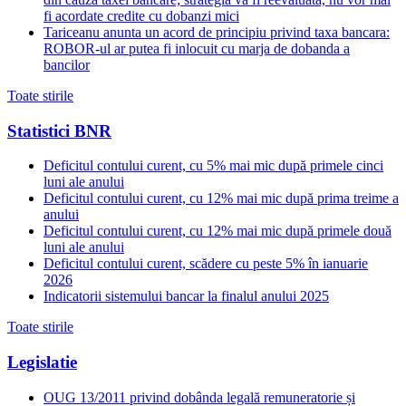
fi acordate credite cu dobanzi mici
Tariceanu anunta un acord de principiu privind taxa bancara:
ROBOR-ul ar putea fi inlocuit cu marja de dobanda a
bancilor
Toate stirile
Statistici BNR
Deficitul contului curent, cu 5% mai mic după primele cinci
luni ale anului
Deficitul contului curent, cu 12% mai mic după prima treime a
anului
Deficitul contului curent, cu 12% mai mic după primele două
luni ale anului
Deficitul contului curent, scădere cu peste 5% în ianuarie
2026
Indicatorii sistemului bancar la finalul anului 2025
Toate stirile
Legislatie
OUG 13/2011 privind dobânda legală remuneratorie și