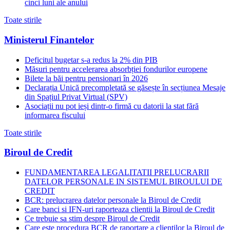
cinci luni ale anului
Toate stirile
Ministerul Finantelor
Deficitul bugetar s-a redus la 2% din PIB
Măsuri pentru accelerarea absorbției fondurilor europene
Bilete la băi pentru pensionari în 2026
Declarația Unică precompletată se găsește în secțiunea Mesaje
din Spațiul Privat Virtual (SPV)
Asociații nu pot ieși dintr-o firmă cu datorii la stat fără
informarea fiscului
Toate stirile
Biroul de Credit
FUNDAMENTAREA LEGALITATII PRELUCRARII
DATELOR PERSONALE IN SISTEMUL BIROULUI DE
CREDIT
BCR: prelucrarea datelor personale la Biroul de Credit
Care banci si IFN-uri raporteaza clientii la Biroul de Credit
Ce trebuie sa stim despre Biroul de Credit
Care este procedura BCR de raportare a clientilor la Biroul de