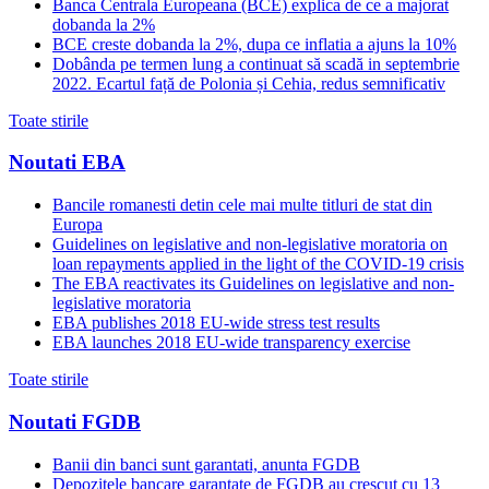
Banca Centrala Europeana (BCE) explica de ce a majorat
dobanda la 2%
BCE creste dobanda la 2%, dupa ce inflatia a ajuns la 10%
Dobânda pe termen lung a continuat să scadă in septembrie
2022. Ecartul față de Polonia și Cehia, redus semnificativ
Toate stirile
Noutati EBA
Bancile romanesti detin cele mai multe titluri de stat din
Europa
Guidelines on legislative and non-legislative moratoria on
loan repayments applied in the light of the COVID-19 crisis
The EBA reactivates its Guidelines on legislative and non-
legislative moratoria
EBA publishes 2018 EU-wide stress test results
EBA launches 2018 EU-wide transparency exercise
Toate stirile
Noutati FGDB
Banii din banci sunt garantati, anunta FGDB
Depozitele bancare garantate de FGDB au crescut cu 13