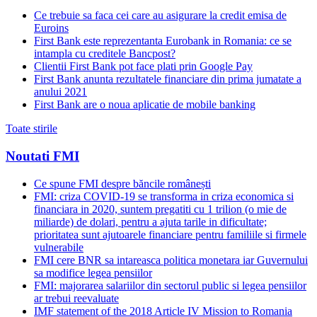
Ce trebuie sa faca cei care au asigurare la credit emisa de
Euroins
First Bank este reprezentanta Eurobank in Romania: ce se
intampla cu creditele Bancpost?
Clientii First Bank pot face plati prin Google Pay
First Bank anunta rezultatele financiare din prima jumatate a
anului 2021
First Bank are o noua aplicatie de mobile banking
Toate stirile
Noutati FMI
Ce spune FMI despre băncile românești
FMI: criza COVID-19 se transforma in criza economica si
financiara in 2020, suntem pregatiti cu 1 trilion (o mie de
miliarde) de dolari, pentru a ajuta tarile in dificultate;
prioritatea sunt ajutoarele financiare pentru familiile si firmele
vulnerabile
FMI cere BNR sa intareasca politica monetara iar Guvernului
sa modifice legea pensiilor
FMI: majorarea salariilor din sectorul public si legea pensiilor
ar trebui reevaluate
IMF statement of the 2018 Article IV Mission to Romania