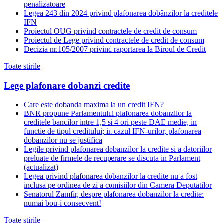
penalizatoare
Legea 243 din 2024 privind plafonarea dobânzilor la creditele
IFN
Proiectul OUG privind contractele de credit de consum
Proiectul de Lege privind contractele de credit de consum
Decizia nr.105/2007 privind raportarea la Biroul de Credit
Toate stirile
Lege plafonare dobanzi credite
Care este dobanda maxima la un credit IFN?
BNR propune Parlamentului plafonarea dobanzilor la
creditele bancilor intre 1,5 si 4 ori peste DAE medie, in
functie de tipul creditului; in cazul IFN-urilor, plafonarea
dobanzilor nu se justifica
Legile privind plafonarea dobanzilor la credite si a datoriilor
preluate de firmele de recuperare se discuta in Parlament
(actualizat)
Legea privind plafonarea dobanzilor la credite nu a fost
inclusa pe ordinea de zi a comisiilor din Camera Deputatilor
Senatorul Zamfir, despre plafonarea dobanzilor la credite:
numai bou-i consecvent!
Toate stirile