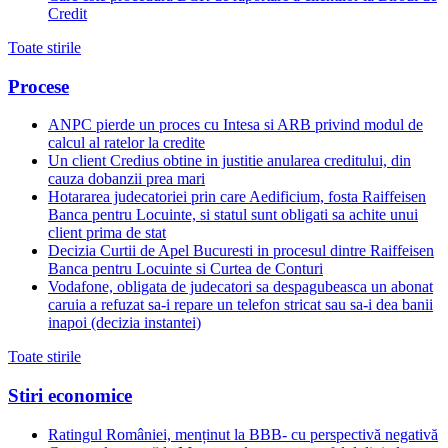
Credit
Toate stirile
Procese
ANPC pierde un proces cu Intesa si ARB privind modul de
calcul al ratelor la credite
Un client Credius obtine in justitie anularea creditului, din
cauza dobanzii prea mari
Hotararea judecatoriei prin care Aedificium, fosta Raiffeisen
Banca pentru Locuinte, si statul sunt obligati sa achite unui
client prima de stat
Decizia Curtii de Apel Bucuresti in procesul dintre Raiffeisen
Banca pentru Locuinte si Curtea de Conturi
Vodafone, obligata de judecatori sa despagubeasca un abonat
caruia a refuzat sa-i repare un telefon stricat sau sa-i dea banii
inapoi (decizia instantei)
Toate stirile
Stiri economice
Ratingul României, menținut la BBB- cu perspectivă negativă