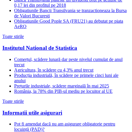
0,17 lei din profitul pe 2018
Obligatiunile Bancii Transilvania se tranzactioneaza la Bursa
de Valori Bucuresti
Obligatiunile Good Pople SA (FRU21) au debutat pe piata
AeRO
Toate stirile
Institutul National de Statistica
Comerțul, scădere lunară dar peste nivelul cumulat de anul
trecut
Agricultura, în scădere cu 4,3% anul trecut
Producția industrială, în scădere pe primele cinci luni ale
anului
Prețurile industriale, scădere marginală în mai 2025
România, la 78% din PIB-ul mediu pe locuitor al UE
Toate stirile
Informatii utile asigurari
Pot fi amendat dacă nu am asigurare obligatorie pentru
locuință (PAD)?