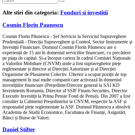
Alte stiri din categoria:
Fonduri si investitii
Cosmin Florin Paunescu
Cosmin Florin Păunescu - Șef Serviciu la Serviciul Supraveghere
Prudențială - Direcția Supraveghere şi Control, Sector Instrumente şi
Investiții Financiare. Domnul Cosmin Florin Păunescu are o
experiență de 15 ani în domeniul serviciilor financiare, cu precădere
pe piața de capital. Și-a început cariera în cadrul Comisiei Naționale
a Valorilor Mobiliare (CNVM) unde a fost supraveghetor piețe
reglementate și director al Direcției Autorizare și al Direcției
Organisme de Plasament Colectiv. Ulterior a ocupat poziții de top
management în mai multe companii care activează în domeniul
investițiilor financiare (Președinte/Director general la SAI KD
Investments Romania, Director al SSIF Finans Securites, Director
Executiv Investiții la Prima Pensie Fond de Pensii). Din 2007 a fost
consilier la Cabinetul Președintelui la CNVM, respectiv la ASF și
responsabil piețe reglementate la ASF. Domnul Păunescu a absolvit
Academia de Studii Economice, Facultatea de Finanțe, Asigurări,
Bănci și Burse de Valori.
Daniel Stifter