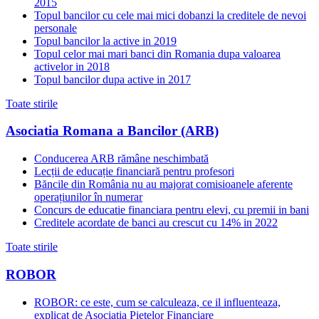
2015
Topul bancilor cu cele mai mici dobanzi la creditele de nevoi
personale
Topul bancilor la active in 2019
Topul celor mai mari banci din Romania dupa valoarea
activelor in 2018
Topul bancilor dupa active in 2017
Toate stirile
Asociatia Romana a Bancilor (ARB)
Conducerea ARB rămâne neschimbată
Lecții de educație financiară pentru profesori
Băncile din România nu au majorat comisioanele aferente
operațiunilor în numerar
Concurs de educatie financiara pentru elevi, cu premii in bani
Creditele acordate de banci au crescut cu 14% in 2022
Toate stirile
ROBOR
ROBOR: ce este, cum se calculeaza, ce il influenteaza,
explicat de Asociatia Pietelor Financiare