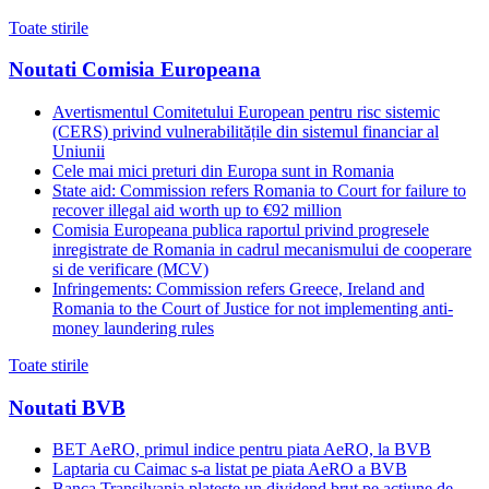
Toate stirile
Noutati Comisia Europeana
Avertismentul Comitetului European pentru risc sistemic
(CERS) privind vulnerabilitățile din sistemul financiar al
Uniunii
Cele mai mici preturi din Europa sunt in Romania
State aid: Commission refers Romania to Court for failure to
recover illegal aid worth up to €92 million
Comisia Europeana publica raportul privind progresele
inregistrate de Romania in cadrul mecanismului de cooperare
si de verificare (MCV)
Infringements: Commission refers Greece, Ireland and
Romania to the Court of Justice for not implementing anti-
money laundering rules
Toate stirile
Noutati BVB
BET AeRO, primul indice pentru piata AeRO, la BVB
Laptaria cu Caimac s-a listat pe piata AeRO a BVB
Banca Transilvania plateste un dividend brut pe actiune de