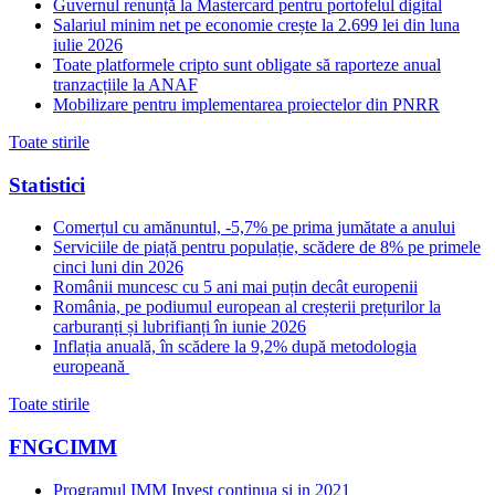
Guvernul renunță la Mastercard pentru portofelul digital
Salariul minim net pe economie crește la 2.699 lei din luna
iulie 2026
Toate platformele cripto sunt obligate să raporteze anual
tranzacțiile la ANAF
Mobilizare pentru implementarea proiectelor din PNRR
Toate stirile
Statistici
Comerțul cu amănuntul, -5,7% pe prima jumătate a anului
Serviciile de piață pentru populație, scădere de 8% pe primele
cinci luni din 2026
Românii muncesc cu 5 ani mai puțin decât europenii
România, pe podiumul european al creșterii prețurilor la
carburanți și lubrifianți în iunie 2026
Inflația anuală, în scădere la 9,2% după metodologia
europeană
Toate stirile
FNGCIMM
Programul IMM Invest continua si in 2021