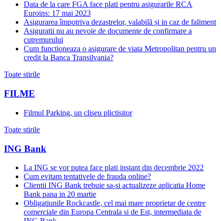
Data de la care FGA face plati pentru asigurarile RCA
Euroins: 17 mai 2023
Asigurarea împotriva dezastrelor, valabilă și in caz de faliment
Asiguratii nu au nevoie de documente de confirmare a
cutremurului
Cum functioneaza o asigurare de viata Metropolitan pentru un
credit la Banca Transilvania?
Toate stirile
FILME
Filmul Parking, un cliseu plictisitor
Toate stirile
ING Bank
La ING se vor putea face plati instant din decembrie 2022
Cum evitam tentativele de frauda online?
Clientii ING Bank trebuie sa-si actualizeze aplicatia Home
Bank pana in 20 martie
Obligatiunile Rockcastle, cel mai mare proprietar de centre
comerciale din Europa Centrala si de Est, intermediata de
ING Bank