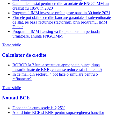
Garantiile de stat pentru credite acordate de FNGCIMM au
crescut cu 185% in 2020
Programul IMM invest se prelungeste pana in 30 iunie 2021
Firmele pot obtine credite bancare garantate si subventionate
de stat, pe baza facturilor (factoring), prin programul IMM
Factor
Programul IMM Leasing va fi operational in perioada
urmatoare, anunta FNGCIMM
Toate stirile
Calculator de credite
ROBOR la 3 luni a scazut cu aproape un punct, dupa
masurile luate de BNR; cu cat se reduce rata la credite?
In ce mall din sectorul 4 pot face o simulare pentru o
refinantare?
Toate stirile
Noutati BCE
Dobanda la euro scade la 2,25%
Acord intre BCE si BNR pentru supravegherea bancilor