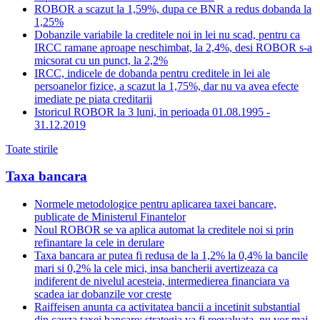
ROBOR a scazut la 1,59%, dupa ce BNR a redus dobanda la
1,25%
Dobanzile variabile la creditele noi in lei nu scad, pentru ca
IRCC ramane aproape neschimbat, la 2,4%, desi ROBOR s-a
micsorat cu un punct, la 2,2%
IRCC, indicele de dobanda pentru creditele in lei ale
persoanelor fizice, a scazut la 1,75%, dar nu va avea efecte
imediate pe piata creditarii
Istoricul ROBOR la 3 luni, in perioada 01.08.1995 -
31.12.2019
Toate stirile
Taxa bancara
Normele metodologice pentru aplicarea taxei bancare,
publicate de Ministerul Finantelor
Noul ROBOR se va aplica automat la creditele noi si prin
refinantare la cele in derulare
Taxa bancara ar putea fi redusa de la 1,2% la 0,4% la bancile
mari si 0,2% la cele mici, insa bancherii avertizeaza ca
indiferent de nivelul acesteia, intermedierea financiara va
scadea iar dobanzile vor creste
Raiffeisen anunta ca activitatea bancii a incetinit substantial
din cauza taxei bancare; strategia va fi reevaluata, nu vor mai