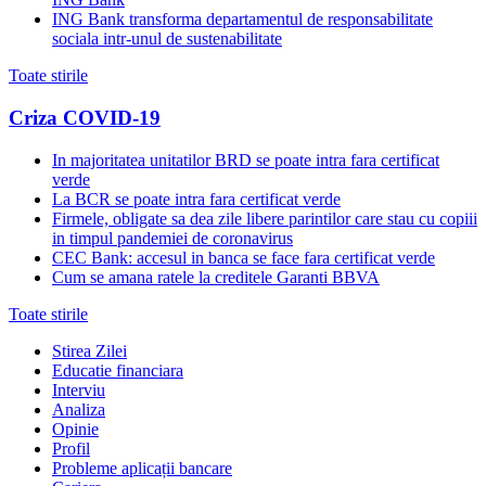
ING Bank transforma departamentul de responsabilitate
sociala intr-unul de sustenabilitate
Toate stirile
Criza COVID-19
In majoritatea unitatilor BRD se poate intra fara certificat
verde
La BCR se poate intra fara certificat verde
Firmele, obligate sa dea zile libere parintilor care stau cu copiii
in timpul pandemiei de coronavirus
CEC Bank: accesul in banca se face fara certificat verde
Cum se amana ratele la creditele Garanti BBVA
Toate stirile
Stirea Zilei
Educatie financiara
Interviu
Analiza
Opinie
Profil
Probleme aplicații bancare