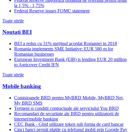
Federal Reserve majoreaza dobanda de referinta pentru dolar
la 1,5% - 1,75%
Federal Reserve issues FOMC statement
Toate stirile
Noutati BEI
BEI a redus cu 31% sprijinul acordat Romaniei in 2018
Romania implements SME Initiative: EUR 580 m for
Romanian businesses
European Investment Bank (EIB) is lending EUR 20 million
to Agricover Credit IFN
Toate stirile
Mobile banking
Comisioanele BRD pentru MyBRD Mobile, MyBRD Net,
My BRD SMS
Termeni si conditii contractuale ale serviciului You BRD
Recomandari de securitate ale BRD pentru utilizatorii de
internet/mobile banking
CEC Bank - Ghid utilizare token sub forma de card bancar
Cinci banci permit platile cu telefonul mobil prin Google Pay