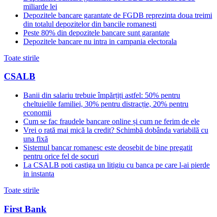
miliarde lei
Depozitele bancare garantate de FGDB reprezinta doua treimi
din totalul depozitelor din bancile romanesti
Peste 80% din depozitele bancare sunt garantate
Depozitele bancare nu intra in campania electorala
Toate stirile
CSALB
Banii din salariu trebuie împărțiți astfel: 50% pentru
cheltuielile familiei, 30% pentru distracție, 20% pentru
economii
Cum se fac fraudele bancare online și cum ne ferim de ele
Vrei o rată mai mică la credit? Schimbă dobânda variabilă cu
una fixă
Sistemul bancar romanesc este deosebit de bine pregatit
pentru orice fel de socuri
La CSALB poti castiga un litigiu cu banca pe care l-ai pierde
in instanta
Toate stirile
First Bank