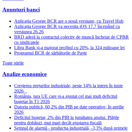
Anunturi banci
Aplicația George BCR are o nouă versiune, cu Travel Hub
Aplicația George BCR va necesita iOS 17.7 începând cu
versiunea 26.26
BRD aderă la contractul colectiv de muncă încheiat de CPBR
cu sindicatele
Libra Bank și-a majorat profitul cu 20%, la 324 milioane lei
Programul BCR de sărbătorile de Paște
Toate stirile
Analize economice
Creșterea prețurilor industriale, peste 14% la intern în iunie
2026
România, țara UE care și-a ajustat cel mai mult deficitul
bugetar în T1 2026
Datoria publică, 60,2% din PIB pe date operative, în aprilie
2026
Deficitul bugetar, 2% din PIB la jumătatea anului. Plățile
pentru dobânzi, mai mari decât ajustarea fiscală
Semnal de alarmă - producția industrială, -3,3% după primele