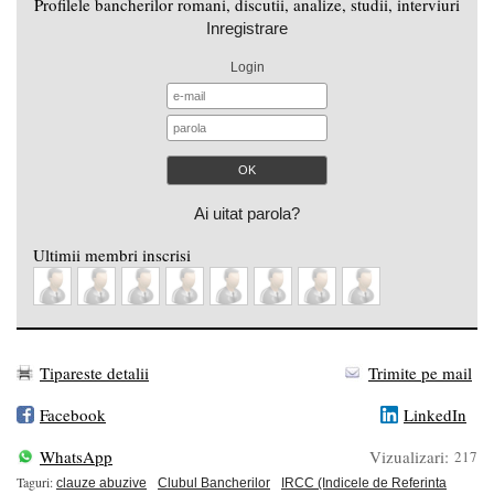
Profilele bancherilor romani, discutii, analize, studii, interviuri
Inregistrare
Login
Ai uitat parola?
Ultimii membri inscrisi
Tipareste detalii
Trimite pe mail
Facebook
LinkedIn
WhatsApp
Vizualizari:
217
Taguri:
clauze abuzive
Clubul Bancherilor
IRCC (Indicele de Referinta