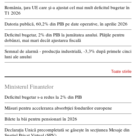
România, țara UE care și-a ajustat cel mai mult deficitul bugetar în
T1 2026
Datoria publică, 60,2% din PIB pe date operative, în aprilie 2026
Deficitul bugetar, 2% din PIB la jumătatea anului. Plățile pentru
dobânzi, mai mari decât ajustarea fiscală
Semnal de alarmă - producția industrială, -3,3% după primele cinci
luni ale anului
Toate stirile
Ministerul Finantelor
Deficitul bugetar s-a redus la 2% din PIB
Măsuri pentru accelerarea absorbției fondurilor europene
Bilete la băi pentru pensionari în 2026
Declarația Unică precompletată se găsește în secțiunea Mesaje din
Spațiul Privat Virtual (SPV)