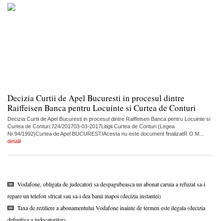
Decizia Curtii de Apel Bucuresti in procesul dintre
Raiffeisen Banca pentru Locuinte si Curtea de Conturi
Decizia Curtii de Apel Bucuresti in procesul dintre Raiffeisen Banca pentru Locuinte si
Curtea de Conturi:724/201703-03-2017Litigii Curtea de Conturi (Legea
Nr.94/1992)Curtea de Apel BUCURESTIAcesta nu este document finalizatR O M...
detalii
Vodafone, obligata de judecatori sa despagubeasca un abonat caruia a refuzat sa-i
repare un telefon stricat sau sa-i dea banii inapoi (decizia instantei)
Taxa de reziliere a abonamentului Vodafone inainte de termen este ilegala (decizia
definitiva a judecatorilor)