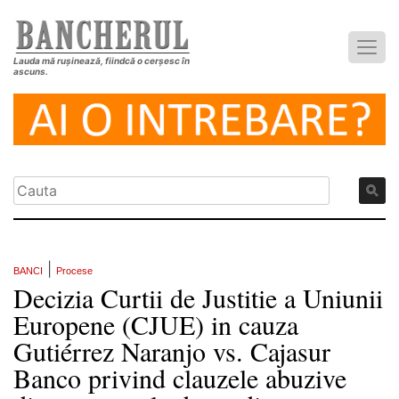
Lauda mă rușinează, fiindcă o cerșesc în
ascuns.
|
BANCI
Procese
Decizia Curtii de Justitie a Uniunii
Europene (CJUE) in cauza
Gutiérrez Naranjo vs. Cajasur
Banco privind clauzele abuzive