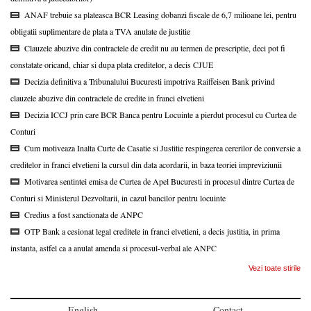
ANAF trebuie sa plateasca BCR Leasing dobanzi fiscale de 6,7 milioane lei, pentru
obligatii suplimentare de plata a TVA anulate de justitie
Clauzele abuzive din contractele de credit nu au termen de prescriptie, deci pot fi
constatate oricand, chiar si dupa plata creditelor, a decis CJUE
Decizia definitiva a Tribunalului Bucuresti impotriva Raiffeisen Bank privind
clauzele abuzive din contractele de credite in franci elvetieni
Decizia ICCJ prin care BCR Banca pentru Locuinte a pierdut procesul cu Curtea de
Conturi
Cum motiveaza Inalta Curte de Casatie si Justitie respingerea cererilor de conversie a
creditelor in franci elvetieni la cursul din data acordarii, in baza teoriei impreviziunii
Motivarea sentintei emisa de Curtea de Apel Bucuresti in procesul dintre Curtea de
Conturi si Ministerul Dezvoltarii, in cazul bancilor pentru locuinte
Credius a fost sanctionata de ANPC
OTP Bank a cesionat legal creditele in franci elvetieni, a decis justitia, in prima
instanta, astfel ca a anulat amenda si procesul-verbal ale ANPC
Vezi toate stirile
English
Contact