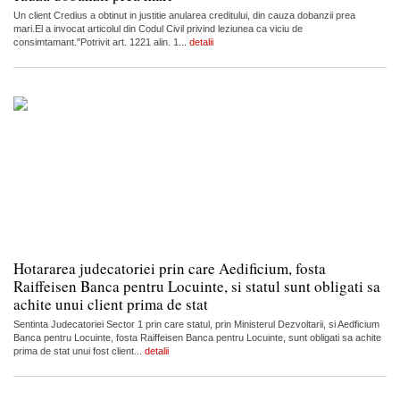
Un client Credius a obtinut in justitie anularea creditului, din cauza dobanzii prea
mari.El a invocat articolul din Codul Civil privind leziunea ca viciu de
consimtamant."Potrivit art. 1221 alin. 1...
detalii
Hotararea judecatoriei prin care Aedificium, fosta
Raiffeisen Banca pentru Locuinte, si statul sunt obligati sa
achite unui client prima de stat
Sentinta Judecatoriei Sector 1 prin care statul, prin Ministerul Dezvoltarii, si Aedficium
Banca pentru Locuinte, fosta Raiffeisen Banca pentru Locuinte, sunt obligati sa achite
prima de stat unui fost client...
detalii