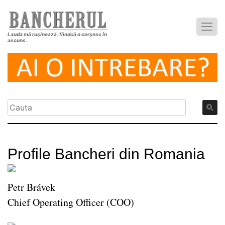
Lauda mă rușinează, fiindcă o cerșesc în
ascuns.
Profile Bancheri din Romania
Petr Brávek
Chief Operating Officer (COO)