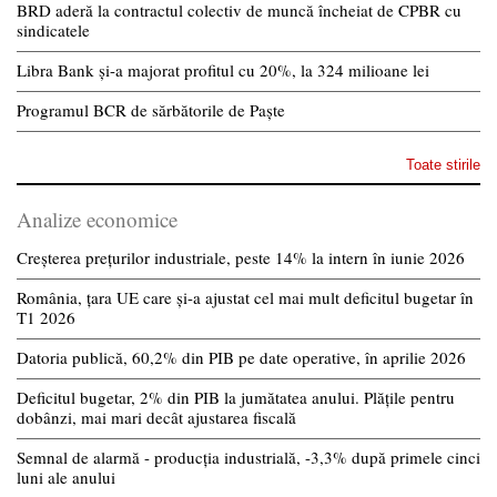
BRD aderă la contractul colectiv de muncă încheiat de CPBR cu
sindicatele
Libra Bank și-a majorat profitul cu 20%, la 324 milioane lei
Programul BCR de sărbătorile de Paște
Toate stirile
Analize economice
Creșterea prețurilor industriale, peste 14% la intern în iunie 2026
România, țara UE care și-a ajustat cel mai mult deficitul bugetar în
T1 2026
Datoria publică, 60,2% din PIB pe date operative, în aprilie 2026
Deficitul bugetar, 2% din PIB la jumătatea anului. Plățile pentru
dobânzi, mai mari decât ajustarea fiscală
Semnal de alarmă - producția industrială, -3,3% după primele cinci
luni ale anului