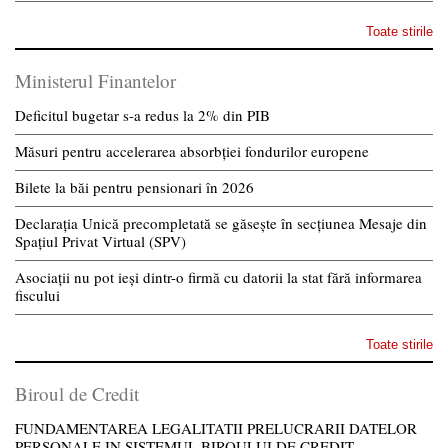
Toate stirile
Ministerul Finantelor
Deficitul bugetar s-a redus la 2% din PIB
Măsuri pentru accelerarea absorbției fondurilor europene
Bilete la băi pentru pensionari în 2026
Declarația Unică precompletată se găsește în secțiunea Mesaje din
Spațiul Privat Virtual (SPV)
Asociații nu pot ieși dintr-o firmă cu datorii la stat fără informarea
fiscului
Toate stirile
Biroul de Credit
FUNDAMENTAREA LEGALITATII PRELUCRARII DATELOR
PERSONALE IN SISTEMUL BIROULUI DE CREDIT