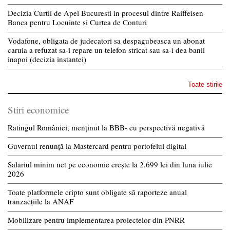
Decizia Curtii de Apel Bucuresti in procesul dintre Raiffeisen
Banca pentru Locuinte si Curtea de Conturi
Vodafone, obligata de judecatori sa despagubeasca un abonat
caruia a refuzat sa-i repare un telefon stricat sau sa-i dea banii
inapoi (decizia instantei)
Toate stirile
Stiri economice
Ratingul României, menținut la BBB- cu perspectivă negativă
Guvernul renunță la Mastercard pentru portofelul digital
Salariul minim net pe economie crește la 2.699 lei din luna iulie
2026
Toate platformele cripto sunt obligate să raporteze anual
tranzacțiile la ANAF
Mobilizare pentru implementarea proiectelor din PNRR