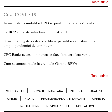
Toate stirile
Criza COVID-19
In majoritatea unitatilor BRD se poate intra fara certificat verde
La BCR se poate intra fara certificat verde
Firmele, obligate sa dea zile libere parintilor care stau cu copiii in
timpul pandemiei de coronavirus
CEC Bank: accesul in banca se face fara certificat verde
Cum se amana ratele la creditele Garanti BBVA
Toate stirile
STIREA ZILEI
EDUCATIE FINANCIARA
INTERVIU
ANALIZA
OPINIE
PROFIL
PROBLEME APLICAȚII BANCARE
CARIERA
NOUTATI BNR
REVISTA PRESEI
NOUTATI BCE