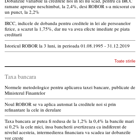
Dobanzile variabile la creditele noi in lei nu scad, pentru ca IRCC
ramane aproape neschimbat, la 2,4%, desi ROBOR s-a micsorat cu
un punct, la 2,2%
IRCC, indicele de dobanda pentru creditele in lei ale persoanelor
fizice, a scazut la 1,75%, dar nu va avea efecte imediate pe piata
creditarii
Istoricul ROBOR la 3 luni, in perioada 01.08.1995 - 31.12.2019
Toate stirile
Taxa bancara
Normele metodologice pentru aplicarea taxei bancare, publicate de
Ministerul Finantelor
Noul ROBOR se va aplica automat la creditele noi si prin
refinantare la cele in derulare
Taxa bancara ar putea fi redusa de la 1,2% la 0,4% la bancile mari
si 0,2% la cele mici, insa bancherii avertizeaza ca indiferent de
nivelul acesteia, intermedierea financiara va scadea iar dobanzile
vor creste