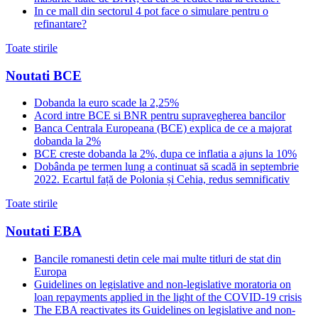
In ce mall din sectorul 4 pot face o simulare pentru o
refinantare?
Toate stirile
Noutati BCE
Dobanda la euro scade la 2,25%
Acord intre BCE si BNR pentru supravegherea bancilor
Banca Centrala Europeana (BCE) explica de ce a majorat
dobanda la 2%
BCE creste dobanda la 2%, dupa ce inflatia a ajuns la 10%
Dobânda pe termen lung a continuat să scadă in septembrie
2022. Ecartul față de Polonia și Cehia, redus semnificativ
Toate stirile
Noutati EBA
Bancile romanesti detin cele mai multe titluri de stat din
Europa
Guidelines on legislative and non-legislative moratoria on
loan repayments applied in the light of the COVID-19 crisis
The EBA reactivates its Guidelines on legislative and non-