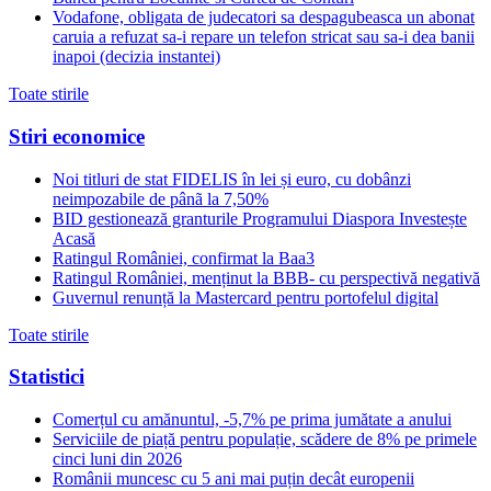
Vodafone, obligata de judecatori sa despagubeasca un abonat
caruia a refuzat sa-i repare un telefon stricat sau sa-i dea banii
inapoi (decizia instantei)
Toate stirile
Stiri economice
Noi titluri de stat FIDELIS în lei și euro, cu dobânzi
neimpozabile de pânã la 7,50%
BID gestionează granturile Programului Diaspora Investește
Acasă
Ratingul României, confirmat la Baa3
Ratingul României, menținut la BBB- cu perspectivă negativă
Guvernul renunță la Mastercard pentru portofelul digital
Toate stirile
Statistici
Comerțul cu amănuntul, -5,7% pe prima jumătate a anului
Serviciile de piață pentru populație, scădere de 8% pe primele
cinci luni din 2026
Românii muncesc cu 5 ani mai puțin decât europenii