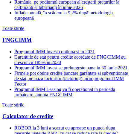
România, pe podiumul european al creșterii prețurilor la
carburanți și lubrifianți în iunie 2026
Inflația anuală, în scădere la 9,2% după metodologia
europeană
Toate stirile
FNGCIMM
Programul IMM Invest continua si in 2021
Garantiile de stat pentru credite acordate de FNGCIMM au
crescut cu 185% in 2020
Programul IMM invest se prelungeste pana in 30 iunie 2021
Firmele pot obtine credite bancare garantate si subventionate
de stat, pe baza facturilor (factoring), prin programul IMM
Factor
Programul IMM Leasing va fi operational in perioada
urmatoare, anunta FNGCIMM
Toate stirile
Calculator de credite
ROBOR la 3 luni a scazut cu aproape un punct, dupa
masurile luate de BNR; cu cat se reduce rata la credite?