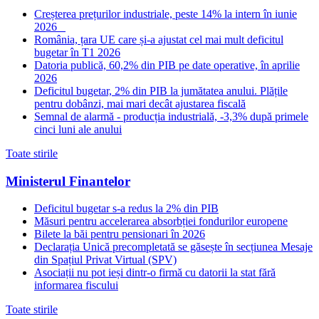
Creșterea prețurilor industriale, peste 14% la intern în iunie
2026
România, țara UE care și-a ajustat cel mai mult deficitul
bugetar în T1 2026
Datoria publică, 60,2% din PIB pe date operative, în aprilie
2026
Deficitul bugetar, 2% din PIB la jumătatea anului. Plățile
pentru dobânzi, mai mari decât ajustarea fiscală
Semnal de alarmă - producția industrială, -3,3% după primele
cinci luni ale anului
Toate stirile
Ministerul Finantelor
Deficitul bugetar s-a redus la 2% din PIB
Măsuri pentru accelerarea absorbției fondurilor europene
Bilete la băi pentru pensionari în 2026
Declarația Unică precompletată se găsește în secțiunea Mesaje
din Spațiul Privat Virtual (SPV)
Asociații nu pot ieși dintr-o firmă cu datorii la stat fără
informarea fiscului
Toate stirile