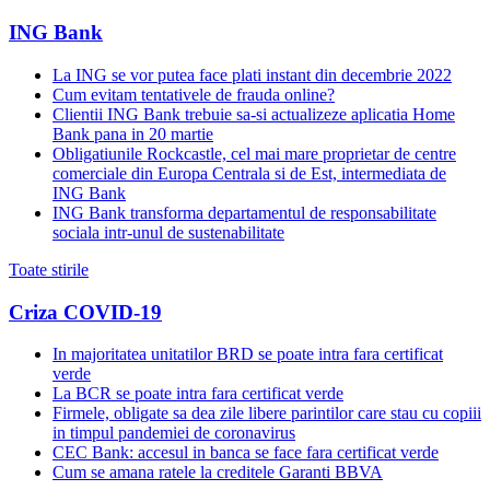
ING Bank
La ING se vor putea face plati instant din decembrie 2022
Cum evitam tentativele de frauda online?
Clientii ING Bank trebuie sa-si actualizeze aplicatia Home
Bank pana in 20 martie
Obligatiunile Rockcastle, cel mai mare proprietar de centre
comerciale din Europa Centrala si de Est, intermediata de
ING Bank
ING Bank transforma departamentul de responsabilitate
sociala intr-unul de sustenabilitate
Toate stirile
Criza COVID-19
In majoritatea unitatilor BRD se poate intra fara certificat
verde
La BCR se poate intra fara certificat verde
Firmele, obligate sa dea zile libere parintilor care stau cu copiii
in timpul pandemiei de coronavirus
CEC Bank: accesul in banca se face fara certificat verde
Cum se amana ratele la creditele Garanti BBVA