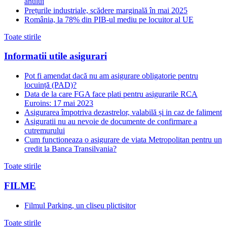
anului
Prețurile industriale, scădere marginală în mai 2025
România, la 78% din PIB-ul mediu pe locuitor al UE
Toate stirile
Informatii utile asigurari
Pot fi amendat dacă nu am asigurare obligatorie pentru
locuință (PAD)?
Data de la care FGA face plati pentru asigurarile RCA
Euroins: 17 mai 2023
Asigurarea împotriva dezastrelor, valabilă și in caz de faliment
Asiguratii nu au nevoie de documente de confirmare a
cutremurului
Cum functioneaza o asigurare de viata Metropolitan pentru un
credit la Banca Transilvania?
Toate stirile
FILME
Filmul Parking, un cliseu plictisitor
Toate stirile