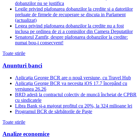
dobanzilor nu se justifica
Legile privind plafonarea dobanzilor la credite si a datoriilor
preluate de firmele de recuperare se discuta in Parlament
(actualizat)
Legea privind plafonarea dobanzilor la credite nu a fost
inclusa pe ordinea de zi a comisiilor din Camera Deputatilor
Senatorul Zamfir, despre plafonarea dobanzilor la credite:
numai bou-i consecvent!
Toate stirile
Anunturi banci
Aplicația George BCR are o nouă versiune, cu Travel Hub
Aplicația George BCR va necesita iOS 17.7 începând cu
versiunea 26.26
BRD aderă la contractul colectiv de muncă încheiat de CPBR
cu sindicatele
Libra Bank și-a majorat profitul cu 20%, la 324 milioane lei
Programul BCR de sărbătorile de Paște
Toate stirile
Analize economice