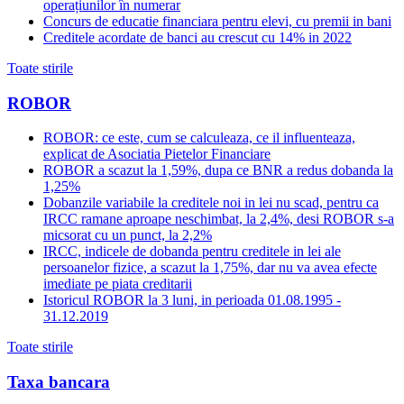
operațiunilor în numerar
Concurs de educatie financiara pentru elevi, cu premii in bani
Creditele acordate de banci au crescut cu 14% in 2022
Toate stirile
ROBOR
ROBOR: ce este, cum se calculeaza, ce il influenteaza,
explicat de Asociatia Pietelor Financiare
ROBOR a scazut la 1,59%, dupa ce BNR a redus dobanda la
1,25%
Dobanzile variabile la creditele noi in lei nu scad, pentru ca
IRCC ramane aproape neschimbat, la 2,4%, desi ROBOR s-a
micsorat cu un punct, la 2,2%
IRCC, indicele de dobanda pentru creditele in lei ale
persoanelor fizice, a scazut la 1,75%, dar nu va avea efecte
imediate pe piata creditarii
Istoricul ROBOR la 3 luni, in perioada 01.08.1995 -
31.12.2019
Toate stirile
Taxa bancara