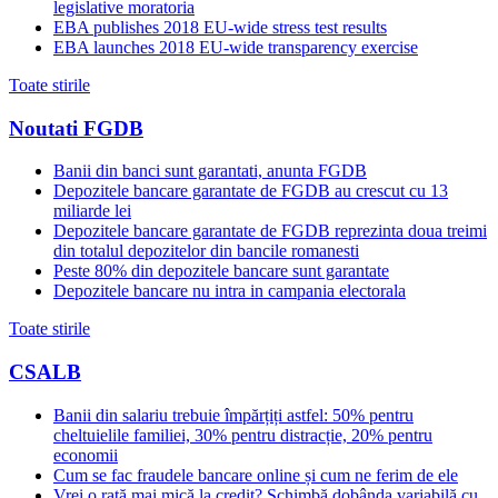
legislative moratoria
EBA publishes 2018 EU-wide stress test results
EBA launches 2018 EU-wide transparency exercise
Toate stirile
Noutati FGDB
Banii din banci sunt garantati, anunta FGDB
Depozitele bancare garantate de FGDB au crescut cu 13
miliarde lei
Depozitele bancare garantate de FGDB reprezinta doua treimi
din totalul depozitelor din bancile romanesti
Peste 80% din depozitele bancare sunt garantate
Depozitele bancare nu intra in campania electorala
Toate stirile
CSALB
Banii din salariu trebuie împărțiți astfel: 50% pentru
cheltuielile familiei, 30% pentru distracție, 20% pentru
economii
Cum se fac fraudele bancare online și cum ne ferim de ele
Vrei o rată mai mică la credit? Schimbă dobânda variabilă cu