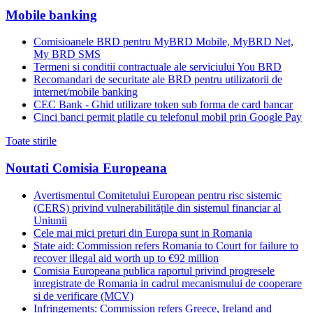
Mobile banking
Comisioanele BRD pentru MyBRD Mobile, MyBRD Net,
My BRD SMS
Termeni si conditii contractuale ale serviciului You BRD
Recomandari de securitate ale BRD pentru utilizatorii de
internet/mobile banking
CEC Bank - Ghid utilizare token sub forma de card bancar
Cinci banci permit platile cu telefonul mobil prin Google Pay
Toate stirile
Noutati Comisia Europeana
Avertismentul Comitetului European pentru risc sistemic
(CERS) privind vulnerabilitățile din sistemul financiar al
Uniunii
Cele mai mici preturi din Europa sunt in Romania
State aid: Commission refers Romania to Court for failure to
recover illegal aid worth up to €92 million
Comisia Europeana publica raportul privind progresele
inregistrate de Romania in cadrul mecanismului de cooperare
si de verificare (MCV)
Infringements: Commission refers Greece, Ireland and