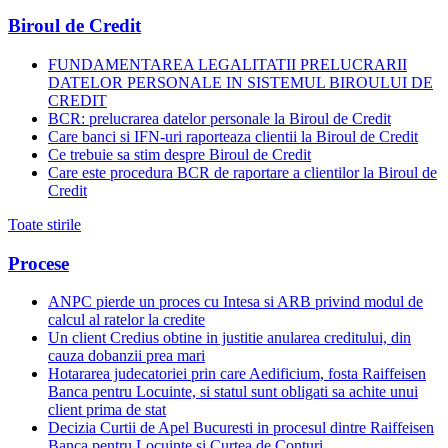
Biroul de Credit
FUNDAMENTAREA LEGALITATII PRELUCRARII
DATELOR PERSONALE IN SISTEMUL BIROULUI DE
CREDIT
BCR: prelucrarea datelor personale la Biroul de Credit
Care banci si IFN-uri raporteaza clientii la Biroul de Credit
Ce trebuie sa stim despre Biroul de Credit
Care este procedura BCR de raportare a clientilor la Biroul de
Credit
Toate stirile
Procese
ANPC pierde un proces cu Intesa si ARB privind modul de
calcul al ratelor la credite
Un client Credius obtine in justitie anularea creditului, din
cauza dobanzii prea mari
Hotararea judecatoriei prin care Aedificium, fosta Raiffeisen
Banca pentru Locuinte, si statul sunt obligati sa achite unui
client prima de stat
Decizia Curtii de Apel Bucuresti in procesul dintre Raiffeisen
Banca pentru Locuinte si Curtea de Conturi