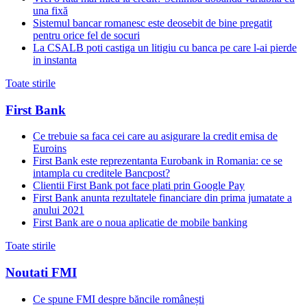
una fixă
Sistemul bancar romanesc este deosebit de bine pregatit
pentru orice fel de socuri
La CSALB poti castiga un litigiu cu banca pe care l-ai pierde
in instanta
Toate stirile
First Bank
Ce trebuie sa faca cei care au asigurare la credit emisa de
Euroins
First Bank este reprezentanta Eurobank in Romania: ce se
intampla cu creditele Bancpost?
Clientii First Bank pot face plati prin Google Pay
First Bank anunta rezultatele financiare din prima jumatate a
anului 2021
First Bank are o noua aplicatie de mobile banking
Toate stirile
Noutati FMI
Ce spune FMI despre băncile românești