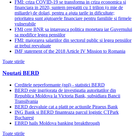
FMI: criza COVID-19 se transforma in criza economica si
financiara in 2020, suntem pregatiti cu 1 trilion (o mie de
miliarde) de dolari, pentru a ajuta tarile in dificultate;
prioritatea sunt ajutoarele financiare pentru familiile si firmele
vulnerabile
FMI cere BNR sa intareasca politica monetara iar Guvernului
sa modifice legea pensiilor
FMI: majorarea salariilor din sectorul public si legea pensiilor
ar trebui reevaluate
IMF statement of the 2018 Article IV Mission to Romania
Toate stirile
Noutati BERD
Creditele neperformante (npl) - statistici BERD
BERD este ingrijorata de investigatia autoritatilor din
Republica Moldova la Victoria Bank, subsidiara Bancii
Transilvania
BERD dezvaluie cat a platit pe actiunile Piraeus Bank
ING Bank si BERD finanteaza parcul logistic CTPark
Bucharest
EBRD hails Moldova banking breakthrough
Toate stirile