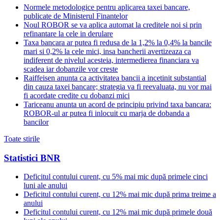
Normele metodologice pentru aplicarea taxei bancare,
publicate de Ministerul Finantelor
Noul ROBOR se va aplica automat la creditele noi si prin
refinantare la cele in derulare
Taxa bancara ar putea fi redusa de la 1,2% la 0,4% la bancile
mari si 0,2% la cele mici, insa bancherii avertizeaza ca
indiferent de nivelul acesteia, intermedierea financiara va
scadea iar dobanzile vor creste
Raiffeisen anunta ca activitatea bancii a incetinit substantial
din cauza taxei bancare; strategia va fi reevaluata, nu vor mai
fi acordate credite cu dobanzi mici
Tariceanu anunta un acord de principiu privind taxa bancara:
ROBOR-ul ar putea fi inlocuit cu marja de dobanda a
bancilor
Toate stirile
Statistici BNR
Deficitul contului curent, cu 5% mai mic după primele cinci
luni ale anului
Deficitul contului curent, cu 12% mai mic după prima treime a
anului
Deficitul contului curent, cu 12% mai mic după primele două