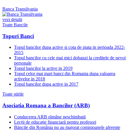
Banca Transilvania
vezi detalii
Toate Bancile
Topuri Banci
Topul bancilor dupa active si cota de piata in perioada 2022-
2015
Topul bancilor cu cele mai mici dobanzi la creditele de nevoi
personale
Topul bancilor la active in 2019
Topul celor mai mari banci din Romania dupa valoarea
activelor in 2018
Topul bancilor dupa active in 2017
Toate stirile
Asociatia Romana a Bancilor (ARB)
Conducerea ARB rămâne neschimbată
Lecții de educație financiară pentru profesori
Băncile din România nu au majorat comisioanele aferente