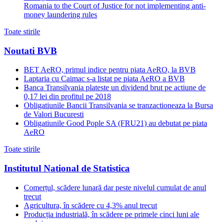
Romania to the Court of Justice for not implementing anti-
money laundering rules
Toate stirile
Noutati BVB
BET AeRO, primul indice pentru piata AeRO, la BVB
Laptaria cu Caimac s-a listat pe piata AeRO a BVB
Banca Transilvania plateste un dividend brut pe actiune de
0,17 lei din profitul pe 2018
Obligatiunile Bancii Transilvania se tranzactioneaza la Bursa
de Valori Bucuresti
Obligatiunile Good Pople SA (FRU21) au debutat pe piata
AeRO
Toate stirile
Institutul National de Statistica
Comerțul, scădere lunară dar peste nivelul cumulat de anul
trecut
Agricultura, în scădere cu 4,3% anul trecut
Producția industrială, în scădere pe primele cinci luni ale