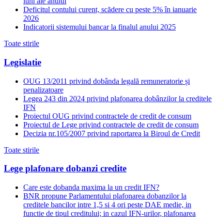
luni ale anului
Deficitul contului curent, scădere cu peste 5% în ianuarie
2026
Indicatorii sistemului bancar la finalul anului 2025
Toate stirile
Legislatie
OUG 13/2011 privind dobânda legală remuneratorie și
penalizatoare
Legea 243 din 2024 privind plafonarea dobânzilor la creditele
IFN
Proiectul OUG privind contractele de credit de consum
Proiectul de Lege privind contractele de credit de consum
Decizia nr.105/2007 privind raportarea la Biroul de Credit
Toate stirile
Lege plafonare dobanzi credite
Care este dobanda maxima la un credit IFN?
BNR propune Parlamentului plafonarea dobanzilor la
creditele bancilor intre 1,5 si 4 ori peste DAE medie, in
functie de tipul creditului; in cazul IFN-urilor, plafonarea