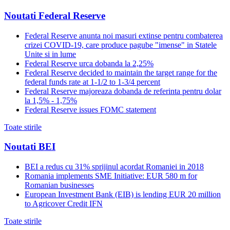
Noutati Federal Reserve
Federal Reserve anunta noi masuri extinse pentru combaterea
crizei COVID-19, care produce pagube "imense" in Statele
Unite si in lume
Federal Reserve urca dobanda la 2,25%
Federal Reserve decided to maintain the target range for the
federal funds rate at 1-1/2 to 1-3/4 percent
Federal Reserve majoreaza dobanda de referinta pentru dolar
la 1,5% - 1,75%
Federal Reserve issues FOMC statement
Toate stirile
Noutati BEI
BEI a redus cu 31% sprijinul acordat Romaniei in 2018
Romania implements SME Initiative: EUR 580 m for
Romanian businesses
European Investment Bank (EIB) is lending EUR 20 million
to Agricover Credit IFN
Toate stirile