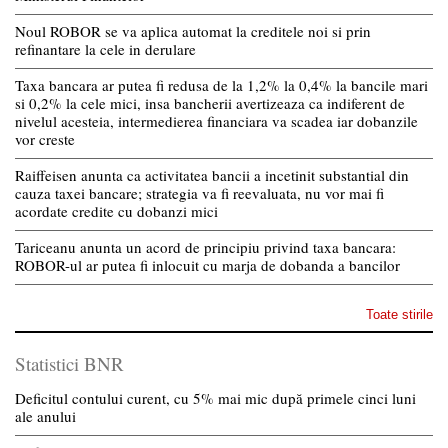
Noul ROBOR se va aplica automat la creditele noi si prin
refinantare la cele in derulare
Taxa bancara ar putea fi redusa de la 1,2% la 0,4% la bancile mari
si 0,2% la cele mici, insa bancherii avertizeaza ca indiferent de
nivelul acesteia, intermedierea financiara va scadea iar dobanzile
vor creste
Raiffeisen anunta ca activitatea bancii a incetinit substantial din
cauza taxei bancare; strategia va fi reevaluata, nu vor mai fi
acordate credite cu dobanzi mici
Tariceanu anunta un acord de principiu privind taxa bancara:
ROBOR-ul ar putea fi inlocuit cu marja de dobanda a bancilor
Toate stirile
Statistici BNR
Deficitul contului curent, cu 5% mai mic după primele cinci luni
ale anului