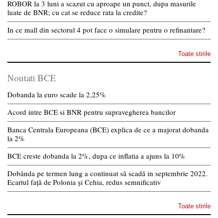
ROBOR la 3 luni a scazut cu aproape un punct, dupa masurile
luate de BNR; cu cat se reduce rata la credite?
In ce mall din sectorul 4 pot face o simulare pentru o refinantare?
Toate stirile
Noutati BCE
Dobanda la euro scade la 2,25%
Acord intre BCE si BNR pentru supravegherea bancilor
Banca Centrala Europeana (BCE) explica de ce a majorat dobanda
la 2%
BCE creste dobanda la 2%, dupa ce inflatia a ajuns la 10%
Dobânda pe termen lung a continuat să scadă in septembrie 2022.
Ecartul față de Polonia și Cehia, redus semnificativ
Toate stirile