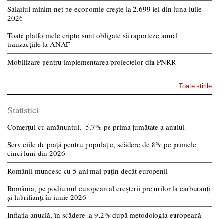
Salariul minim net pe economie crește la 2.699 lei din luna iulie
2026
Toate platformele cripto sunt obligate să raporteze anual
tranzacțiile la ANAF
Mobilizare pentru implementarea proiectelor din PNRR
Toate stirile
Statistici
Comerțul cu amănuntul, -5,7% pe prima jumătate a anului
Serviciile de piață pentru populație, scădere de 8% pe primele
cinci luni din 2026
Românii muncesc cu 5 ani mai puțin decât europenii
România, pe podiumul european al creșterii prețurilor la carburanți
și lubrifianți în iunie 2026
Inflația anuală, în scădere la 9,2% după metodologia europeană