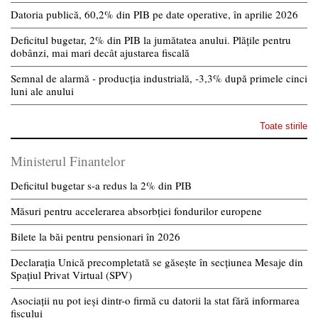
Datoria publică, 60,2% din PIB pe date operative, în aprilie 2026
Deficitul bugetar, 2% din PIB la jumătatea anului. Plățile pentru
dobânzi, mai mari decât ajustarea fiscală
Semnal de alarmă - producția industrială, -3,3% după primele cinci
luni ale anului
Toate stirile
Ministerul Finantelor
Deficitul bugetar s-a redus la 2% din PIB
Măsuri pentru accelerarea absorbției fondurilor europene
Bilete la băi pentru pensionari în 2026
Declarația Unică precompletată se găsește în secțiunea Mesaje din
Spațiul Privat Virtual (SPV)
Asociații nu pot ieși dintr-o firmă cu datorii la stat fără informarea
fiscului