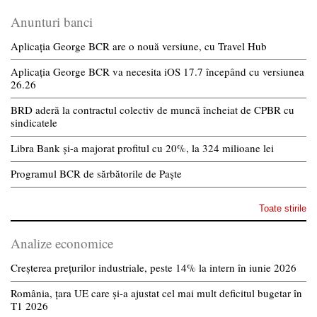
Anunturi banci
Aplicația George BCR are o nouă versiune, cu Travel Hub
Aplicația George BCR va necesita iOS 17.7 începând cu versiunea
26.26
BRD aderă la contractul colectiv de muncă încheiat de CPBR cu
sindicatele
Libra Bank și-a majorat profitul cu 20%, la 324 milioane lei
Programul BCR de sărbătorile de Paște
Toate stirile
Analize economice
Creșterea prețurilor industriale, peste 14% la intern în iunie 2026
România, țara UE care și-a ajustat cel mai mult deficitul bugetar în
T1 2026