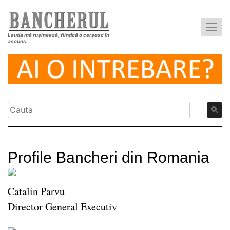
Lauda mă rușinează, fiindcă o cerșesc în
ascuns.
Profile Bancheri din Romania
Catalin Parvu
Director General Executiv