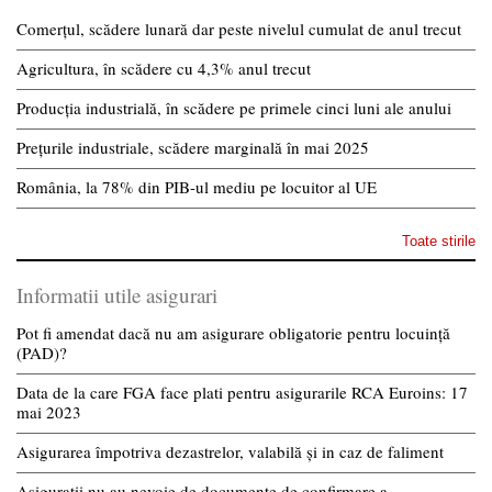
Comerțul, scădere lunară dar peste nivelul cumulat de anul trecut
Agricultura, în scădere cu 4,3% anul trecut
Producția industrială, în scădere pe primele cinci luni ale anului
Prețurile industriale, scădere marginală în mai 2025
România, la 78% din PIB-ul mediu pe locuitor al UE
Toate stirile
Informatii utile asigurari
Pot fi amendat dacă nu am asigurare obligatorie pentru locuință
(PAD)?
Data de la care FGA face plati pentru asigurarile RCA Euroins: 17
mai 2023
Asigurarea împotriva dezastrelor, valabilă și in caz de faliment
Asiguratii nu au nevoie de documente de confirmare a