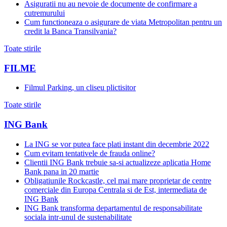
Asiguratii nu au nevoie de documente de confirmare a
cutremurului
Cum functioneaza o asigurare de viata Metropolitan pentru un
credit la Banca Transilvania?
Toate stirile
FILME
Filmul Parking, un cliseu plictisitor
Toate stirile
ING Bank
La ING se vor putea face plati instant din decembrie 2022
Cum evitam tentativele de frauda online?
Clientii ING Bank trebuie sa-si actualizeze aplicatia Home
Bank pana in 20 martie
Obligatiunile Rockcastle, cel mai mare proprietar de centre
comerciale din Europa Centrala si de Est, intermediata de
ING Bank
ING Bank transforma departamentul de responsabilitate
sociala intr-unul de sustenabilitate