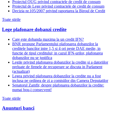
Proiectul OUG privind contractele de credit de consum
Proiectul de Lege privind contractele de credit de consum
Decizia nr.105/2007 privind raportarea la Biroul de Credit
Toate stirile
Lege plafonare dobanzi credite
Care este dobanda maxima la un credit IFN?
BNR propune Parlamentului plafonarea dobanzilor la
creditele bancilor intre 1,5 si 4 ori peste DAE medie, in
functie de tipul creditului; in cazul IFN-urilor, plafonarea
dobanzilor nu se justifica
Legile privind plafonarea dobanzilor la credite si a datoriilor
preluate de firmele de recuperare se discuta in Parlament
(actualizat)
Legea privind plafonarea dobanzilor la credite nu a fost
inclusa pe ordinea de zi a comisiilor din Camera Deputatilor
Senatorul Zamfir, despre plafonarea dobanzilor la credite:
numai bou-i consecvent!
Toate stirile
Anunturi banci