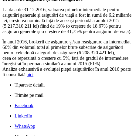
La data de 31.12.2016, valoarea primelor intermediate pentru
asigurări generale și asigurări de viață a fost în sumă de 6,2 miliarde
lei, creșterea nominală față de aceeași perioadă a anului 2015
(5.217.310.211 lei) fiind de 19% (o creștere de 18,67% pentru
asigurări generale și o creștere de 31,75% pentru asigurări de viață).
În anul 2016, brokerii de asigurare și/sau reasigurare au intermediat
66% din volumul total al primelor brute subscrise de asigurători
pentru cele două categorii de asigurare (6.208.320.421 lei),
ceea ce reprezintă o creștere cu 5%, față de gradul de intermediere
înregistrat în perioada similară a anului 2015 (61%).
Analiza exhaustivă a evoluţiei pieţei asigurărilor în anul 2016 poate
fi consultată
aici
.
Tipareste detalii
Trimite pe mail
Facebook
LinkedIn
WhatsApp