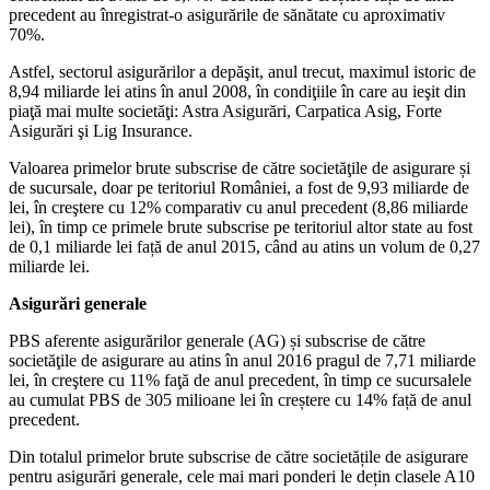
precedent au înregistrat-o asigurările de sănătate cu aproximativ
70%.
Astfel, sectorul asigurărilor a depăşit, anul trecut, maximul istoric de
8,94 miliarde lei atins în anul 2008, în condiţiile în care au ieşit din
piaţă mai multe societăţi: Astra Asigurări, Carpatica Asig, Forte
Asigurări şi Lig Insurance.
Valoarea primelor brute subscrise de către societăţile de asigurare și
de sucursale, doar pe teritoriul României, a fost de 9,93 miliarde de
lei, în creştere cu 12% comparativ cu anul precedent (8,86 miliarde
lei), în timp ce primele brute subscrise pe teritoriul altor state au fost
de 0,1 miliarde lei față de anul 2015, când au atins un volum de 0,27
miliarde lei.
Asigurări generale
PBS aferente asigurărilor generale (AG) și subscrise de către
societăţile de asigurare au atins în anul 2016 pragul de 7,71 miliarde
lei, în creştere cu 11% faţă de anul precedent, în timp ce sucursalele
au cumulat PBS de 305 milioane lei în creștere cu 14% față de anul
precedent.
Din totalul primelor brute subscrise de către societățile de asigurare
pentru asigurări generale, cele mai mari ponderi le dețin clasele A10