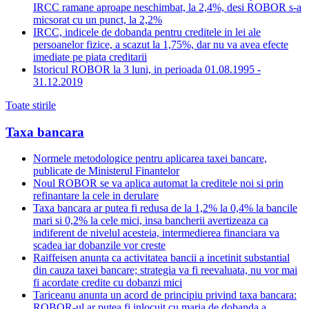
IRCC ramane aproape neschimbat, la 2,4%, desi ROBOR s-a
micsorat cu un punct, la 2,2%
IRCC, indicele de dobanda pentru creditele in lei ale
persoanelor fizice, a scazut la 1,75%, dar nu va avea efecte
imediate pe piata creditarii
Istoricul ROBOR la 3 luni, in perioada 01.08.1995 -
31.12.2019
Toate stirile
Taxa bancara
Normele metodologice pentru aplicarea taxei bancare,
publicate de Ministerul Finantelor
Noul ROBOR se va aplica automat la creditele noi si prin
refinantare la cele in derulare
Taxa bancara ar putea fi redusa de la 1,2% la 0,4% la bancile
mari si 0,2% la cele mici, insa bancherii avertizeaza ca
indiferent de nivelul acesteia, intermedierea financiara va
scadea iar dobanzile vor creste
Raiffeisen anunta ca activitatea bancii a incetinit substantial
din cauza taxei bancare; strategia va fi reevaluata, nu vor mai
fi acordate credite cu dobanzi mici
Tariceanu anunta un acord de principiu privind taxa bancara:
ROBOR-ul ar putea fi inlocuit cu marja de dobanda a