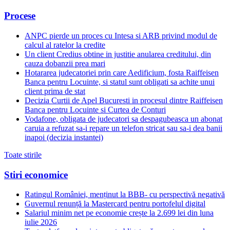
Procese
ANPC pierde un proces cu Intesa si ARB privind modul de
calcul al ratelor la credite
Un client Credius obtine in justitie anularea creditului, din
cauza dobanzii prea mari
Hotararea judecatoriei prin care Aedificium, fosta Raiffeisen
Banca pentru Locuinte, si statul sunt obligati sa achite unui
client prima de stat
Decizia Curtii de Apel Bucuresti in procesul dintre Raiffeisen
Banca pentru Locuinte si Curtea de Conturi
Vodafone, obligata de judecatori sa despagubeasca un abonat
caruia a refuzat sa-i repare un telefon stricat sau sa-i dea banii
inapoi (decizia instantei)
Toate stirile
Stiri economice
Ratingul României, menținut la BBB- cu perspectivă negativă
Guvernul renunță la Mastercard pentru portofelul digital
Salariul minim net pe economie crește la 2.699 lei din luna
iulie 2026