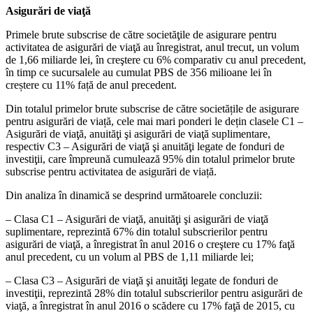
Asigurări de viaţă
Primele brute subscrise de către societăţile de asigurare pentru
activitatea de asigurări de viaţă au înregistrat, anul trecut, un volum
de 1,66 miliarde lei, în creştere cu 6% comparativ cu anul precedent,
în timp ce sucursalele au cumulat PBS de 356 milioane lei în
creștere cu 11% față de anul precedent.
Din totalul primelor brute subscrise de către societățile de asigurare
pentru asigurări de viață, cele mai mari ponderi le dețin clasele C1 –
Asigurări de viaţă, anuităţi şi asigurări de viaţă suplimentare,
respectiv C3 – Asigurări de viaţă şi anuităţi legate de fonduri de
investiţii, care împreună cumulează 95% din totalul primelor brute
subscrise pentru activitatea de asigurări de viață.
Din analiza în dinamică se desprind următoarele concluzii:
– Clasa C1 – Asigurări de viaţă, anuităţi şi asigurări de viaţă
suplimentare, reprezintă 67% din totalul subscrierilor pentru
asigurări de viaţă, a înregistrat în anul 2016 o creştere cu 17% faţă
anul precedent, cu un volum al PBS de 1,11 miliarde lei;
– Clasa C3 – Asigurări de viaţă şi anuităţi legate de fonduri de
investiţii, reprezintă 28% din totalul subscrierilor pentru asigurări de
viaţă, a înregistrat în anul 2016 o scădere cu 17% faţă de 2015, cu