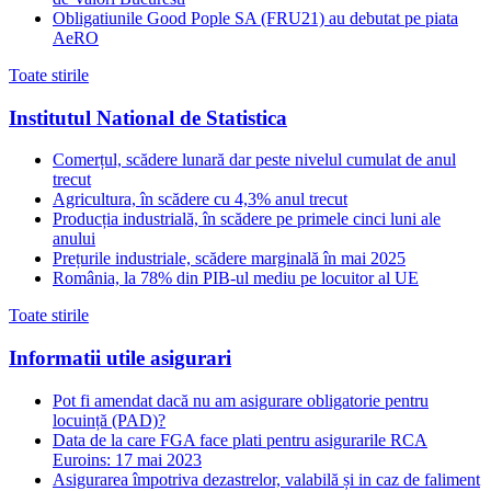
Obligatiunile Good Pople SA (FRU21) au debutat pe piata
AeRO
Toate stirile
Institutul National de Statistica
Comerțul, scădere lunară dar peste nivelul cumulat de anul
trecut
Agricultura, în scădere cu 4,3% anul trecut
Producția industrială, în scădere pe primele cinci luni ale
anului
Prețurile industriale, scădere marginală în mai 2025
România, la 78% din PIB-ul mediu pe locuitor al UE
Toate stirile
Informatii utile asigurari
Pot fi amendat dacă nu am asigurare obligatorie pentru
locuință (PAD)?
Data de la care FGA face plati pentru asigurarile RCA
Euroins: 17 mai 2023
Asigurarea împotriva dezastrelor, valabilă și in caz de faliment