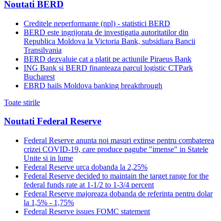
Noutati BERD
Creditele neperformante (npl) - statistici BERD
BERD este ingrijorata de investigatia autoritatilor din
Republica Moldova la Victoria Bank, subsidiara Bancii
Transilvania
BERD dezvaluie cat a platit pe actiunile Piraeus Bank
ING Bank si BERD finanteaza parcul logistic CTPark
Bucharest
EBRD hails Moldova banking breakthrough
Toate stirile
Noutati Federal Reserve
Federal Reserve anunta noi masuri extinse pentru combaterea
crizei COVID-19, care produce pagube "imense" in Statele
Unite si in lume
Federal Reserve urca dobanda la 2,25%
Federal Reserve decided to maintain the target range for the
federal funds rate at 1-1/2 to 1-3/4 percent
Federal Reserve majoreaza dobanda de referinta pentru dolar
la 1,5% - 1,75%
Federal Reserve issues FOMC statement