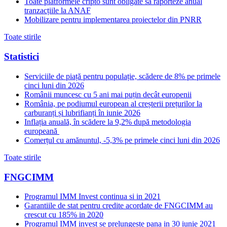
Toate platformele cripto sunt obligate să raporteze anual
tranzacțiile la ANAF
Mobilizare pentru implementarea proiectelor din PNRR
Toate stirile
Statistici
Serviciile de piață pentru populație, scădere de 8% pe primele
cinci luni din 2026
Românii muncesc cu 5 ani mai puțin decât europenii
România, pe podiumul european al creșterii prețurilor la
carburanți și lubrifianți în iunie 2026
Inflația anuală, în scădere la 9,2% după metodologia
europeană
Comerțul cu amănuntul, -5,3% pe primele cinci luni din 2026
Toate stirile
FNGCIMM
Programul IMM Invest continua si in 2021
Garantiile de stat pentru credite acordate de FNGCIMM au
crescut cu 185% in 2020
Programul IMM invest se prelungeste pana in 30 iunie 2021