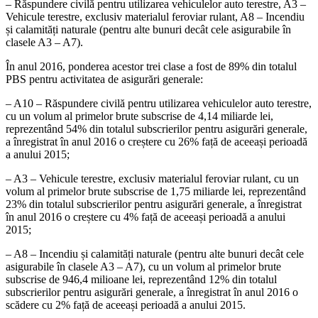
– Răspundere civilă pentru utilizarea vehiculelor auto terestre, A3 –
Vehicule terestre, exclusiv materialul feroviar rulant, A8 – Incendiu
și calamități naturale (pentru alte bunuri decât cele asigurabile în
clasele A3 – A7).
În anul 2016, ponderea acestor trei clase a fost de 89% din totalul
PBS pentru activitatea de asigurări generale:
– A10 – Răspundere civilă pentru utilizarea vehiculelor auto terestre,
cu un volum al primelor brute subscrise de 4,14 miliarde lei,
reprezentând 54% din totalul subscrierilor pentru asigurări generale,
a înregistrat în anul 2016 o creștere cu 26% față de aceeași perioadă
a anului 2015;
– A3 – Vehicule terestre, exclusiv materialul feroviar rulant, cu un
volum al primelor brute subscrise de 1,75 miliarde lei, reprezentând
23% din totalul subscrierilor pentru asigurări generale, a înregistrat
în anul 2016 o creștere cu 4% față de aceeași perioadă a anului
2015;
– A8 – Incendiu și calamități naturale (pentru alte bunuri decât cele
asigurabile în clasele A3 – A7), cu un volum al primelor brute
subscrise de 946,4 milioane lei, reprezentând 12% din totalul
subscrierilor pentru asigurări generale, a înregistrat în anul 2016 o
scădere cu 2% față de aceeași perioadă a anului 2015.