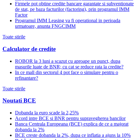
Firmele pot obtine credite bancare garantate si subventionate
de stat, pe baza facturilor (factoring), prin programul IMM
Factor
Programul IMM Leasing va fi operational in perioada
urmatoare, anunta FNGCIMM
Toate stirile
Calculator de credite
ROBOR la 3 luni a scazut cu aproape un punct, dupa
masurile luate de BNR; cu cat se reduce rata la credite?
In ce mall din sectorul 4 pot face o simulare pentru o
refinantare?
Toate stirile
Noutati BCE
Dobanda la euro scade la 2,25%
Acord intre BCE si BNR pentru supravegherea bancilor
Banca Centrala Europeana (BCE) explica de ce a majorat
dobanda la 2%
BCE creste dobanda la 2%, dupa ce inflatia a ajuns la 10%