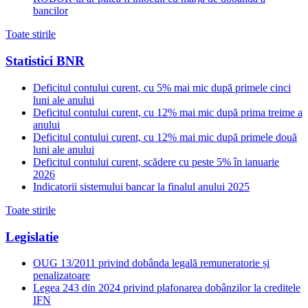
bancilor
Toate stirile
Statistici BNR
Deficitul contului curent, cu 5% mai mic după primele cinci
luni ale anului
Deficitul contului curent, cu 12% mai mic după prima treime a
anului
Deficitul contului curent, cu 12% mai mic după primele două
luni ale anului
Deficitul contului curent, scădere cu peste 5% în ianuarie
2026
Indicatorii sistemului bancar la finalul anului 2025
Toate stirile
Legislatie
OUG 13/2011 privind dobânda legală remuneratorie și
penalizatoare
Legea 243 din 2024 privind plafonarea dobânzilor la creditele
IFN