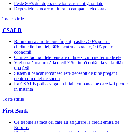
Peste 80% din depozitele bancare sunt garantate
Depozitele bancare nu intra in campania electorala
Toate stirile
CSALB
Banii din salariu trebuie împărțiți astfel: 50% pentru
cheltuielile familiei, 30% pentru distracție, 20% pentru
economii
Cum se fac fraudele bancare online și cum ne ferim de ele
Vrei o rată mai mică la credit? Schimbă dobânda variabilă cu
una fixă
Sistemul bancar romanesc este deosebit de bine pregatit
pentru orice fel de socuri
La CSALB poti castiga un litigiu cu banca pe care l-ai pierde
in instanta
Toate stirile
First Bank
Ce trebuie sa faca cei care au asigurare la credit emisa de
Euroins