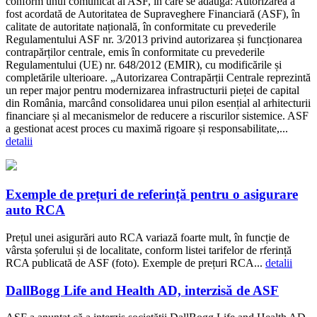
conform unui comunicat al ASF, în care se adaugă: Autorizarea a
fost acordată de Autoritatea de Supraveghere Financiară (ASF), în
calitate de autoritate națională, în conformitate cu prevederile
Regulamentului ASF nr. 3/2013 privind autorizarea și funcționarea
contrapărților centrale, emis în conformitate cu prevederile
Regulamentului (UE) nr. 648/2012 (EMIR), cu modificările și
completările ulterioare. „Autorizarea Contrapărții Centrale reprezintă
un reper major pentru modernizarea infrastructurii pieței de capital
din România, marcând consolidarea unui pilon esențial al arhitecturii
financiare și al mecanismelor de reducere a riscurilor sistemice. ASF
a gestionat acest proces cu maximă rigoare și responsabilitate,...
detalii
Exemple de prețuri de referință pentru o asigurare
auto RCA
Prețul unei asigurări auto RCA variază foarte mult, în funcție de
vârsta șoferului și de localitate, conform listei tarifelor de rferință
RCA publicată de ASF (foto). Exemple de prețuri RCA...
detalii
DallBogg Life and Health AD, interzisă de ASF