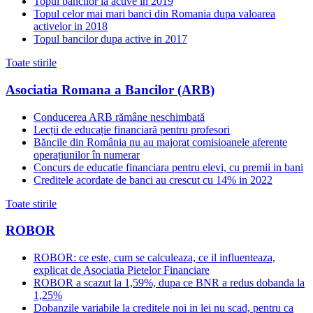
Topul bancilor la active in 2019
Topul celor mai mari banci din Romania dupa valoarea
activelor in 2018
Topul bancilor dupa active in 2017
Toate stirile
Asociatia Romana a Bancilor (ARB)
Conducerea ARB rămâne neschimbată
Lecții de educație financiară pentru profesori
Băncile din România nu au majorat comisioanele aferente
operațiunilor în numerar
Concurs de educatie financiara pentru elevi, cu premii in bani
Creditele acordate de banci au crescut cu 14% in 2022
Toate stirile
ROBOR
ROBOR: ce este, cum se calculeaza, ce il influenteaza,
explicat de Asociatia Pietelor Financiare
ROBOR a scazut la 1,59%, dupa ce BNR a redus dobanda la
1,25%
Dobanzile variabile la creditele noi in lei nu scad, pentru ca