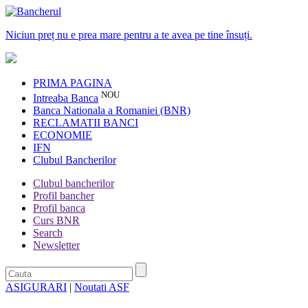
Niciun preț nu e prea mare pentru a te avea pe tine însuți.
PRIMA PAGINA
NOU
Intreaba Banca
Banca Nationala a Romaniei (BNR)
RECLAMATII BANCI
ECONOMIE
IFN
Clubul Bancherilor
Clubul bancherilor
Profil bancher
Profil banca
Curs BNR
Search
Newsletter
ASIGURARI
|
Noutati ASF