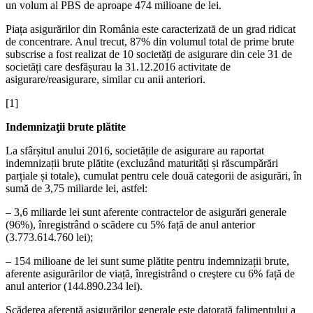
un volum al PBS de aproape 474 milioane de lei.
Piața asigurărilor din România este caracterizată de un grad ridicat
de concentrare. Anul trecut, 87% din volumul total de prime brute
subscrise a fost realizat de 10 societăți de asigurare din cele 31 de
societăți care desfășurau la 31.12.2016 activitate de
asigurare/reasigurare, similar cu anii anteriori.
[1]
Indemnizaţii brute plătite
La sfârșitul anului 2016, societățile de asigurare au raportat
indemnizații brute plătite (excluzând maturități și răscumpărări
parțiale și totale), cumulat pentru cele două categorii de asigurări, în
sumă de 3,75 miliarde lei, astfel:
– 3,6 miliarde lei sunt aferente contractelor de asigurări generale
(96%), înregistrând o scădere cu 5% față de anul anterior
(3.773.614.760 lei);
– 154 milioane de lei sunt sume plătite pentru indemnizații brute,
aferente asigurărilor de viață, înregistrând o creştere cu 6% față de
anul anterior (144.890.234 lei).
Scăderea aferentă asigurărilor generale este datorată falimentului a