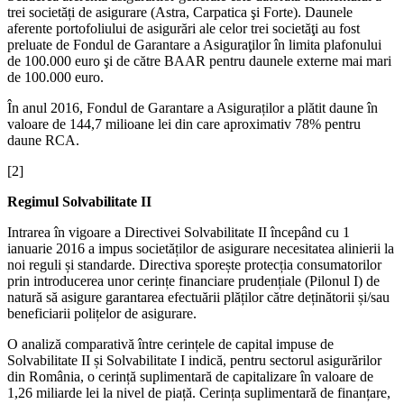
trei societăți de asigurare (Astra, Carpatica şi Forte). Daunele
aferente portofoliului de asigurări ale celor trei societăţi au fost
preluate de Fondul de Garantare a Asiguraţilor în limita plafonului
de 100.000 euro şi de către BAAR pentru daunele externe mai mari
de 100.000 euro.
În anul 2016, Fondul de Garantare a Asiguraților a plătit daune în
valoare de 144,7 milioane lei din care aproximativ 78% pentru
daune RCA.
[2]
Regimul Solvabilitate II
Intrarea în vigoare a Directivei Solvabilitate II începând cu 1
ianuarie 2016 a impus societăților de asigurare necesitatea alinierii la
noi reguli și standarde. Directiva sporește protecția consumatorilor
prin introducerea unor cerințe financiare prudențiale (Pilonul I) de
natură să asigure garantarea efectuării plăților către deținătorii și/sau
beneficiarii polițelor de asigurare.
O analiză comparativă între cerințele de capital impuse de
Solvabilitate II și Solvabilitate I indică, pentru sectorul asigurărilor
din România, o cerință suplimentară de capitalizare în valoare de
1,26 miliarde lei la nivel de piață. Cerința suplimentară de finanțare,