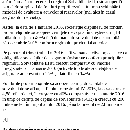
apărută odată cu trecerea la regimul Solvabilitate II, este acoperită
parțial de surplusul de fonduri proprii rezultat în urma schimbării
metodei de evaluare a activelor și rezervelor (mai ales în cazul
asigurărilor de viață).
Astfel, la data de 1 ianuarie 2016, societățile dispuneau de fonduri
proprii eligibile să acopere cerințele de capital în creștere cu 1,14
miliarde lei (circa 40%) față de marja de solvabilitate disponibilă la
31 decembrie 2015 conform regimului prudențial anterior.
Pe parcursul trimestrului IV 2016, atât valoarea activelor, cât și cea a
obligațiilor societăților de asigurare (măsurate conform principiilor
regimului Solvabilitate II) au crescut comparativ cu valorile
înregistrate la 1 ianuarie 2016 (activele totale ale societăților de
asigurare au crescut cu 15% și datoriile cu 14%).
Fondurile proprii eligibile să acopere cerința de capital de
solvabilitate se aflau, la finalul trimestrului IV 2016, la o valoare de
4,58 miliarde lei, în creştere cu 40% comparativ cu 1 ianuarie 2016,
în timp ce cerința de capital de solvabilitate (SCR) a crescut cu 206
milioane lei, în timpul anului 2016, până la nivelul de 2,8 miliarde
lei.
[3]
Brokeri de asigurare şi/sau reasigurare