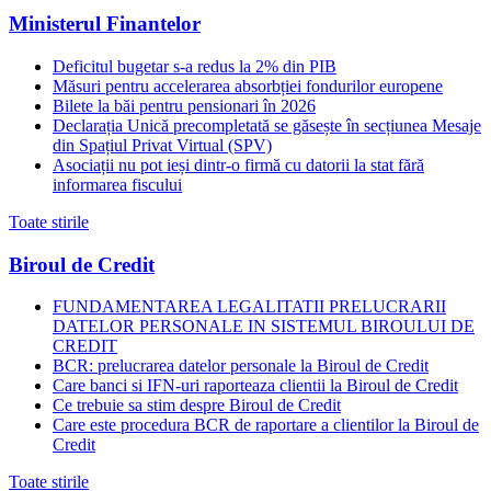
Ministerul Finantelor
Deficitul bugetar s-a redus la 2% din PIB
Măsuri pentru accelerarea absorbției fondurilor europene
Bilete la băi pentru pensionari în 2026
Declarația Unică precompletată se găsește în secțiunea Mesaje
din Spațiul Privat Virtual (SPV)
Asociații nu pot ieși dintr-o firmă cu datorii la stat fără
informarea fiscului
Toate stirile
Biroul de Credit
FUNDAMENTAREA LEGALITATII PRELUCRARII
DATELOR PERSONALE IN SISTEMUL BIROULUI DE
CREDIT
BCR: prelucrarea datelor personale la Biroul de Credit
Care banci si IFN-uri raporteaza clientii la Biroul de Credit
Ce trebuie sa stim despre Biroul de Credit
Care este procedura BCR de raportare a clientilor la Biroul de
Credit
Toate stirile