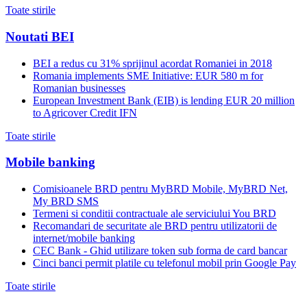
Toate stirile
Noutati BEI
BEI a redus cu 31% sprijinul acordat Romaniei in 2018
Romania implements SME Initiative: EUR 580 m for
Romanian businesses
European Investment Bank (EIB) is lending EUR 20 million
to Agricover Credit IFN
Toate stirile
Mobile banking
Comisioanele BRD pentru MyBRD Mobile, MyBRD Net,
My BRD SMS
Termeni si conditii contractuale ale serviciului You BRD
Recomandari de securitate ale BRD pentru utilizatorii de
internet/mobile banking
CEC Bank - Ghid utilizare token sub forma de card bancar
Cinci banci permit platile cu telefonul mobil prin Google Pay
Toate stirile