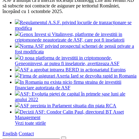
ASF a anunțat că a interzis societății DallBogg Life and Health AD
să subscrie noi contracte de asigurare pe teritoriul României,
începând cu 1 octombrie 2025.
Regulamentul A.S.F. privind locurile de tranzacționare se
modifica
Genox Invest si Vitalinvest, platforme de investitii in
criptomonede neautorizate de ASF, care pot fi inselatorii
Norma ASF privind prospectul schemei de pensii private a
fost modificata
O noua platforma de investitii in criptomonede,
Geneoninvest, ar putea fi inselatorie, avertizeaza ASF
ASF a aprobat intrarea BERD in actionariatul Euroins
Firma de asigurari Axeria Iard se dezvolta rapid in Romania
In Romania nu exista nicio firma straina de investitii
financiare autorizata de ASF
ASF: Evoluția pieței de capital în primele șase luni ale
anului 2022
ASF prezinta in Parlament situatia din piata RCA
Decizii ASF: Condor Calin Paul, directorul BT Asset
Management
Vezi toate stirile
English
Contact