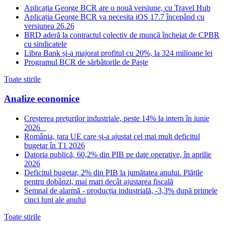
Aplicația George BCR are o nouă versiune, cu Travel Hub
Aplicația George BCR va necesita iOS 17.7 începând cu
versiunea 26.26
BRD aderă la contractul colectiv de muncă încheiat de CPBR
cu sindicatele
Libra Bank și-a majorat profitul cu 20%, la 324 milioane lei
Programul BCR de sărbătorile de Paște
Toate stirile
Analize economice
Creșterea prețurilor industriale, peste 14% la intern în iunie
2026
România, țara UE care și-a ajustat cel mai mult deficitul
bugetar în T1 2026
Datoria publică, 60,2% din PIB pe date operative, în aprilie
2026
Deficitul bugetar, 2% din PIB la jumătatea anului. Plățile
pentru dobânzi, mai mari decât ajustarea fiscală
Semnal de alarmă - producția industrială, -3,3% după primele
cinci luni ale anului
Toate stirile