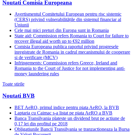
Noutati Comisia Europeana
Avertismentul Comitetului European pentru risc sistemic
(CERS) privind vulnerabilitățile din sistemul financiar al
Uniunii
Cele mai mici preturi din Europa sunt in Romania
State aid: Commission refers Romania to Court for failure to
recover illegal aid worth up to €92 million
Comisia Europeana publica raportul privind progresele
inregistrate de Romania in cadrul mecanismului de cooperare
si de verificare (MCV)
Infringements: Commission refers Greece, Ireland and
Romania to the Court of Justice for not implementing anti-
money laundering rules
Toate stirile
Noutati BVB
BET AeRO, primul indice pentru piata AeRO, la BVB
Laptaria cu Caimac s-a listat pe piata AeRO a BVB
Banca Transilvania plateste un dividend brut pe actiune de
0,17 lei din profitul pe 2018
Obligatiunile Bancii Transilvania se tranzactioneaza la Bursa
de Valori Bucuresti