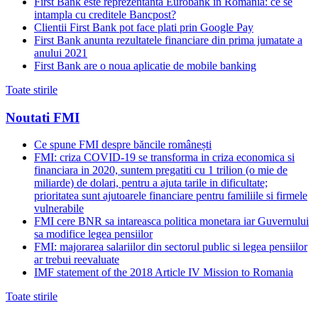
First Bank este reprezentanta Eurobank in Romania: ce se
intampla cu creditele Bancpost?
Clientii First Bank pot face plati prin Google Pay
First Bank anunta rezultatele financiare din prima jumatate a
anului 2021
First Bank are o noua aplicatie de mobile banking
Toate stirile
Noutati FMI
Ce spune FMI despre băncile românești
FMI: criza COVID-19 se transforma in criza economica si
financiara in 2020, suntem pregatiti cu 1 trilion (o mie de
miliarde) de dolari, pentru a ajuta tarile in dificultate;
prioritatea sunt ajutoarele financiare pentru familiile si firmele
vulnerabile
FMI cere BNR sa intareasca politica monetara iar Guvernului
sa modifice legea pensiilor
FMI: majorarea salariilor din sectorul public si legea pensiilor
ar trebui reevaluate
IMF statement of the 2018 Article IV Mission to Romania
Toate stirile