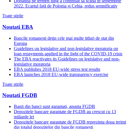
Dobânda pe termen lung a continuat să scadă in septembrie
2022. Ecartul față de Polonia și Cehia, redus semnificativ
Toate stirile
Noutati EBA
Bancile romanesti detin cele mai multe titluri de stat din
Europa
Guidelines on legislative and non-legislative moratoria on
loan repayments applied in the light of the COVID-19 crisis
The EBA reactivates its Guidelines on legislative and non-
legislative moratoria
EBA publishes 2018 EU-wide stress test results
EBA launches 2018 EU-wide transparency exercise
Toate stirile
Noutati FGDB
Banii din banci sunt garantati, anunta FGDB
Depozitele bancare garantate de FGDB au crescut cu 13
miliarde lei
Depozitele bancare garantate de FGDB reprezinta doua treimi
din totalul depozitelor din bancile romanesti