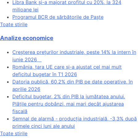
Libra Bank și-a majorat profitul cu 20%, la 324
milioane lei
Programul BCR de sărbătorile de Paște
Toate stirile
Analize economice
Creșterea prețurilor industriale, peste 14% la intern în
iunie 2026
România, țara UE care și-a ajustat cel mai mult
deficitul bugetar în T1 2026
Datoria publică, 60,2% din PIB pe date operative, în
aprilie 2026
Deficitul bugetar, 2% din PIB la jumătatea anului.
Plățile pentru dobânzi, mai mari decât ajustarea
fiscală
Semnal de alarmă - producția industrială, -3,3% după
primele cinci luni ale anului
Toate stirile