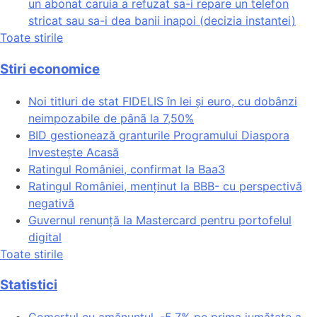
un abonat caruia a refuzat sa-i repare un telefon
stricat sau sa-i dea banii inapoi (decizia instantei)
Toate stirile
Stiri economice
Noi titluri de stat FIDELIS în lei și euro, cu dobânzi
neimpozabile de pânã la 7,50%
BID gestionează granturile Programului Diaspora
Investește Acasă
Ratingul României, confirmat la Baa3
Ratingul României, menținut la BBB- cu perspectivă
negativă
Guvernul renunță la Mastercard pentru portofelul
digital
Toate stirile
Statistici
Comerțul cu amănuntul, -5,7% pe prima jumătate a