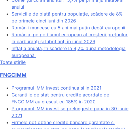
anului
Serviciile de piață pentru populație, scădere de 8%
pe primele cinci luni din 2026
Românii muncesc cu 5 ani mai puțin decât europenii
România, pe podiumul european al creșterii prețurilor
la carburanți și lubrifianți în iunie 2026
Inflația anuală, în scădere la 9,2% după metodologia
europeană
Toate stirile
FNGCIMM
Programul IMM Invest continua si in 2021
Garantiile de stat pentru credite acordate de
FNGCIMM au crescut cu 185% in 2020
Programul IMM invest se prelungeste pana in 30 iunie
2021
Firmele pot obtine credite bancare garantate si