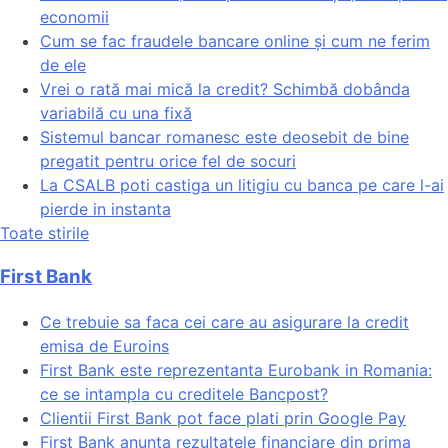
economii
Cum se fac fraudele bancare online și cum ne ferim
de ele
Vrei o rată mai mică la credit? Schimbă dobânda
variabilă cu una fixă
Sistemul bancar romanesc este deosebit de bine
pregatit pentru orice fel de socuri
La CSALB poti castiga un litigiu cu banca pe care l-ai
pierde in instanta
Toate stirile
First Bank
Ce trebuie sa faca cei care au asigurare la credit
emisa de Euroins
First Bank este reprezentanta Eurobank in Romania:
ce se intampla cu creditele Bancpost?
Clientii First Bank pot face plati prin Google Pay
First Bank anunta rezultatele financiare din prima