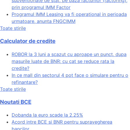
subventionate de stat, pe baza facturilor (factoring),
prin programul IMM Factor
Programul IMM Leasing va fi operational in perioada
urmatoare, anunta FNGCIMM
Toate stirile
Calculator de credite
ROBOR la 3 luni a scazut cu aproape un punct, dupa
masurile luate de BNR; cu cat se reduce rata la
credite?
In ce mall din sectorul 4 pot face o simulare pentru o
refinantare?
Toate stirile
Noutati BCE
Dobanda la euro scade la 2,25%
Acord intre BCE si BNR pentru supravegherea
bancilor