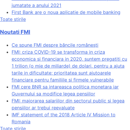
jumatate a anului 2021
First Bank are o noua aplicatie de mobile banking
Toate stirile
Noutati FMI
Ce spune FMI despre băncile românești
FMI: criza COVID-19 se transforma in criza
economica si financiara in 2020, suntem pregatiti cu
1 trilion (o mie de miliarde) de dolari, pentru a ajuta
tarile in dificultate; prioritatea sunt ajutoarele
financiare pentru familiile si firmele vulnerabile
FMI cere BNR sa intareasca politica monetara iar
Guvernului sa modifice legea pensiilor
FMI: majorarea salariilor din sectorul public si legea
pensiilor ar trebui reevaluate
IMF statement of the 2018 Article IV Mission to
Romania
Toate stirile