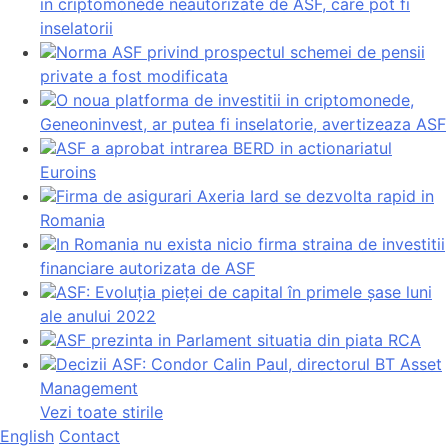
in criptomonede neautorizate de ASF, care pot fi
inselatorii
Norma ASF privind prospectul schemei de pensii
private a fost modificata
O noua platforma de investitii in criptomonede,
Geneoninvest, ar putea fi inselatorie, avertizeaza ASF
ASF a aprobat intrarea BERD in actionariatul
Euroins
Firma de asigurari Axeria Iard se dezvolta rapid in
Romania
In Romania nu exista nicio firma straina de investitii
financiare autorizata de ASF
ASF: Evoluția pieței de capital în primele șase luni
ale anului 2022
ASF prezinta in Parlament situatia din piata RCA
Decizii ASF: Condor Calin Paul, directorul BT Asset
Management
Vezi toate stirile
English
Contact