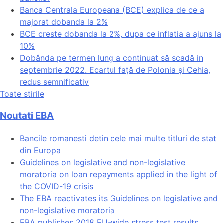
Banca Centrala Europeana (BCE) explica de ce a
majorat dobanda la 2%
BCE creste dobanda la 2%, dupa ce inflatia a ajuns la
10%
Dobânda pe termen lung a continuat să scadă in
septembrie 2022. Ecartul față de Polonia și Cehia,
redus semnificativ
Toate stirile
Noutati EBA
Bancile romanesti detin cele mai multe titluri de stat
din Europa
Guidelines on legislative and non-legislative
moratoria on loan repayments applied in the light of
the COVID-19 crisis
The EBA reactivates its Guidelines on legislative and
non-legislative moratoria
EBA publishes 2018 EU-wide stress test results