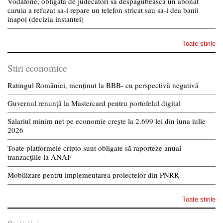
Vodafone, obligata de judecatori sa despagubeasca un abonat
caruia a refuzat sa-i repare un telefon stricat sau sa-i dea banii
inapoi (decizia instantei)
Toate stirile
Stiri economice
Ratingul României, menținut la BBB- cu perspectivă negativă
Guvernul renunță la Mastercard pentru portofelul digital
Salariul minim net pe economie crește la 2.699 lei din luna iulie
2026
Toate platformele cripto sunt obligate să raporteze anual
tranzacțiile la ANAF
Mobilizare pentru implementarea proiectelor din PNRR
Toate stirile