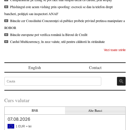
Phishingul este acum vishing prin spoofing: escrocii se dau la telefon drept
bancheri, polițiști sau inspectori ANAF
Băncile cer Consiliului Concurenței să publice probele privind pretinsa manipulare a
ROBOR
Băncile europene pot verifica românii la Biroul de Credit
Cardul Multicurrency, în zece valute, util pentru călătorii în străinătate
Vezi toate stirile
English
Contact
Curs valutar
BNR
Alte Banci
07.08.2026
1 EUR = lei