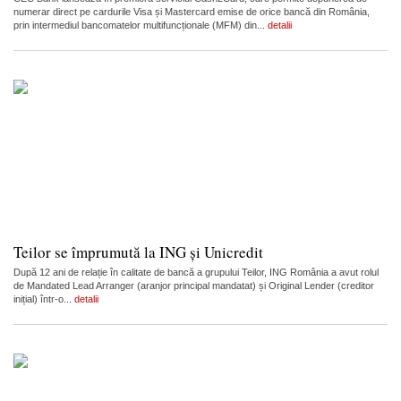
numerar direct pe cardurile Visa și Mastercard emise de orice bancă din România,
prin intermediul bancomatelor multifuncționale (MFM) din...
detalii
Teilor se împrumută la ING și Unicredit
După 12 ani de relație în calitate de bancă a grupului Teilor, ING România a avut rolul
de Mandated Lead Arranger (aranjor principal mandatat) și Original Lender (creditor
inițial) într-o...
detalii