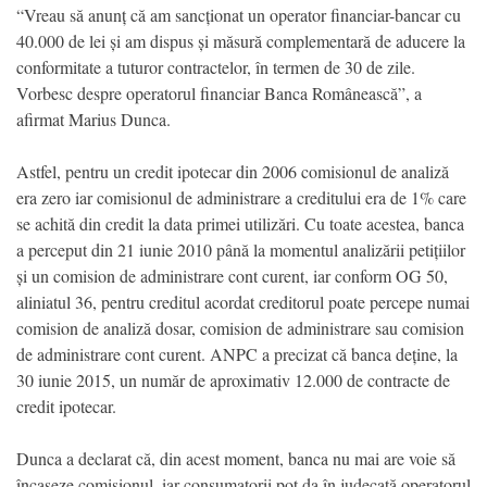
“Vreau să anunț că am sancționat un operator financiar-bancar cu
40.000 de lei și am dispus și măsură complementară de aducere la
conformitate a tuturor contractelor, în termen de 30 de zile.
Vorbesc despre operatorul financiar Banca Românească”, a
afirmat Marius Dunca.
Astfel, pentru un credit ipotecar din 2006 comisionul de analiză
era zero iar comisionul de administrare a creditului era de 1% care
se achită din credit la data primei utilizări. Cu toate acestea, banca
a perceput din 21 iunie 2010 până la momentul analizării petițiilor
și un comision de administrare cont curent, iar conform OG 50,
aliniatul 36, pentru creditul acordat creditorul poate percepe numai
comision de analiză dosar, comision de administrare sau comision
de administrare cont curent. ANPC a precizat că banca deține, la
30 iunie 2015, un număr de aproximativ 12.000 de contracte de
credit ipotecar.
Dunca a declarat că, din acest moment, banca nu mai are voie să
încaseze comisionul, iar consumatorii pot da în judecată operatorul