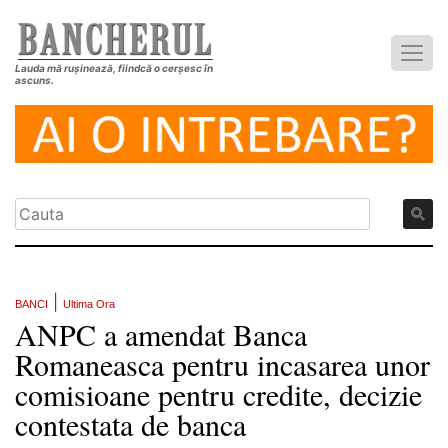
Lauda mă rușinează, fiindcă o cerșesc în
ascuns.
|
BANCI
Ultima Ora
ANPC a amendat Banca
Romaneasca pentru incasarea unor
comisioane pentru credite, decizie
contestata de banca