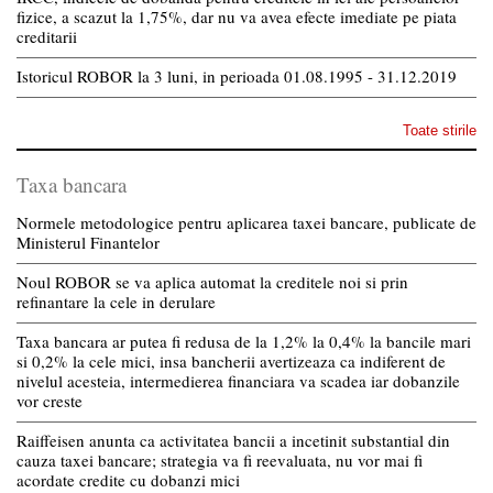
fizice, a scazut la 1,75%, dar nu va avea efecte imediate pe piata
creditarii
Istoricul ROBOR la 3 luni, in perioada 01.08.1995 - 31.12.2019
Toate stirile
Taxa bancara
Normele metodologice pentru aplicarea taxei bancare, publicate de
Ministerul Finantelor
Noul ROBOR se va aplica automat la creditele noi si prin
refinantare la cele in derulare
Taxa bancara ar putea fi redusa de la 1,2% la 0,4% la bancile mari
si 0,2% la cele mici, insa bancherii avertizeaza ca indiferent de
nivelul acesteia, intermedierea financiara va scadea iar dobanzile
vor creste
Raiffeisen anunta ca activitatea bancii a incetinit substantial din
cauza taxei bancare; strategia va fi reevaluata, nu vor mai fi
acordate credite cu dobanzi mici