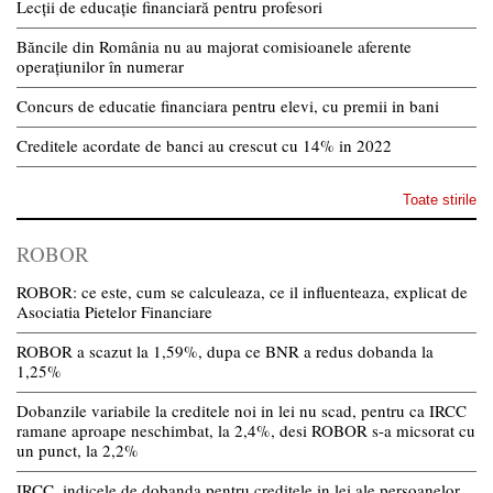
Lecții de educație financiară pentru profesori
Băncile din România nu au majorat comisioanele aferente
operațiunilor în numerar
Concurs de educatie financiara pentru elevi, cu premii in bani
Creditele acordate de banci au crescut cu 14% in 2022
Toate stirile
ROBOR
ROBOR: ce este, cum se calculeaza, ce il influenteaza, explicat de
Asociatia Pietelor Financiare
ROBOR a scazut la 1,59%, dupa ce BNR a redus dobanda la
1,25%
Dobanzile variabile la creditele noi in lei nu scad, pentru ca IRCC
ramane aproape neschimbat, la 2,4%, desi ROBOR s-a micsorat cu
un punct, la 2,2%
IRCC, indicele de dobanda pentru creditele in lei ale persoanelor