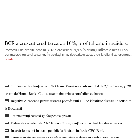
BCR a crescut creditarea cu 10%, profitul este în scădere
Portofoliul de credite nete al BCR a crescut cu 9,9% în prima jumătate a acestui an
comparativ cu anul anterior. În același timp, depozitele atrase de la clienți au crescut...
detalii
2 milioane de clienți activi ING Bank România, dintr-un total de 2,2 milioane, și 20
de ani de Home’Bank. Cum s-a schimbat relația românilor cu banca
Inițiativa europeană pentru testarea portofelului UE de identitate digitală se reunește
la București
Tot mai mulți români își fac pensie privată
Datele de cadastru ale ANCPI sunt în siguranță și nu au fost furate de hackeri
Încasările instant în euro, posibile la 6 bănci, inclusiv CEC Bank
Cumpărăturile pe Emag se pot face mai simplu decât cu cardul, prin Ropay