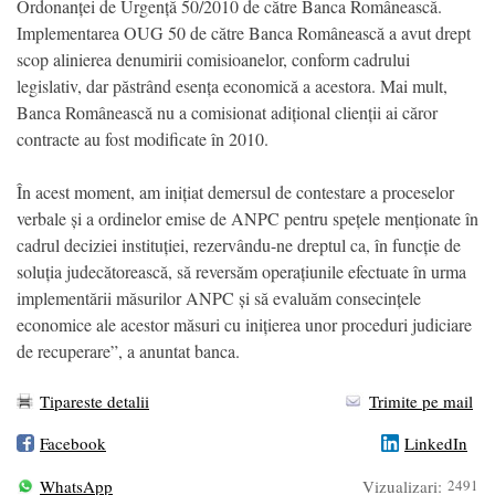
Ordonanței de Urgență 50/2010 de către Banca Românească.
Implementarea OUG 50 de către Banca Românească a avut drept
scop alinierea denumirii comisioanelor, conform cadrului
legislativ, dar păstrând esența economică a acestora. Mai mult,
Banca Românească nu a comisionat adițional clienții ai căror
contracte au fost modificate în 2010.
În acest moment, am inițiat demersul de contestare a proceselor
verbale și a ordinelor emise de ANPC pentru spețele menționate în
cadrul deciziei instituției, rezervându-ne dreptul ca, în funcție de
soluția judecătorească, să reversăm operațiunile efectuate în urma
implementării măsurilor ANPC și să evaluăm consecințele
economice ale acestor măsuri cu inițierea unor proceduri judiciare
de recuperare”, a anuntat banca.
Tipareste detalii
Trimite pe mail
Facebook
LinkedIn
WhatsApp
Vizualizari:
2491