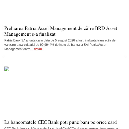
Preluarea Patria Asset Management de către BRD Asset
Management s-a finalizat
Patria Bank SA anunta ca in data de 5 august 2026 a fost finalizata tranzactia de
vanzare a participatiei de 99,9944% detinute de banca la SAI Patria Asset
Management catre...
detalii
La bancomatele CEC Bank poți pune bani pe orice card
CEC Bank lansează în premieră serviciul Cash2Card, care permite depunerea de