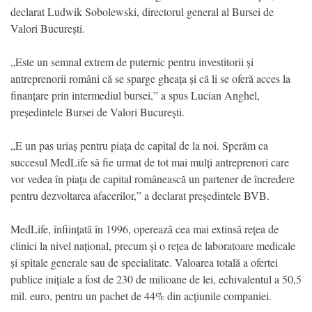
declarat Ludwik Sobolewski, directorul general al Bursei de
Valori București.
„Este un semnal extrem de puternic pentru investitorii și
antreprenorii români că se sparge gheața și că li se oferă acces la
finanțare prin intermediul bursei,” a spus Lucian Anghel,
președintele Bursei de Valori București.
„E un pas uriaș pentru piața de capital de la noi. Sperăm ca
succesul MedLife să fie urmat de tot mai mulți antreprenori care
vor vedea în piața de capital românească un partener de încredere
pentru dezvoltarea afacerilor,” a declarat președintele BVB.
MedLife, înființată în 1996, operează cea mai extinsă rețea de
clinici la nivel național, precum și o rețea de laboratoare medicale
și spitale generale sau de specialitate. Valoarea totală a ofertei
publice inițiale a fost de 230 de milioane de lei, echivalentul a 50,5
mil. euro, pentru un pachet de 44% din acțiunile companiei.