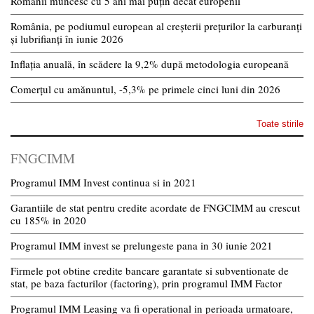
Românii muncesc cu 5 ani mai puțin decât europenii
România, pe podiumul european al creșterii prețurilor la carburanți
și lubrifianți în iunie 2026
Inflația anuală, în scădere la 9,2% după metodologia europeană
Comerțul cu amănuntul, -5,3% pe primele cinci luni din 2026
Toate stirile
FNGCIMM
Programul IMM Invest continua si in 2021
Garantiile de stat pentru credite acordate de FNGCIMM au crescut
cu 185% in 2020
Programul IMM invest se prelungeste pana in 30 iunie 2021
Firmele pot obtine credite bancare garantate si subventionate de
stat, pe baza facturilor (factoring), prin programul IMM Factor
Programul IMM Leasing va fi operational in perioada urmatoare,