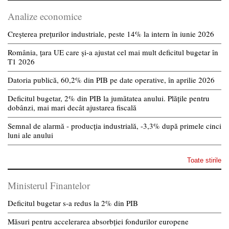
Analize economice
Creșterea prețurilor industriale, peste 14% la intern în iunie 2026
România, țara UE care și-a ajustat cel mai mult deficitul bugetar în
T1 2026
Datoria publică, 60,2% din PIB pe date operative, în aprilie 2026
Deficitul bugetar, 2% din PIB la jumătatea anului. Plățile pentru
dobânzi, mai mari decât ajustarea fiscală
Semnal de alarmă - producția industrială, -3,3% după primele cinci
luni ale anului
Toate stirile
Ministerul Finantelor
Deficitul bugetar s-a redus la 2% din PIB
Măsuri pentru accelerarea absorbției fondurilor europene