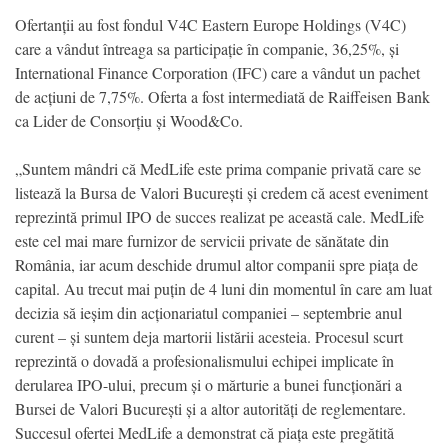
Ofertanții au fost fondul V4C Eastern Europe Holdings (V4C)
care a vândut întreaga sa participație în companie, 36,25%, și
International Finance Corporation (IFC) care a vândut un pachet
de acțiuni de 7,75%. Oferta a fost intermediată de Raiffeisen Bank
ca Lider de Consorțiu și Wood&Co.
„Suntem mândri că MedLife este prima companie privată care se
listează la Bursa de Valori București și credem că acest eveniment
reprezintă primul IPO de succes realizat pe această cale. MedLife
este cel mai mare furnizor de servicii private de sănătate din
România, iar acum deschide drumul altor companii spre piața de
capital. Au trecut mai puțin de 4 luni din momentul în care am luat
decizia să ieșim din acționariatul companiei – septembrie anul
curent – și suntem deja martorii listării acesteia. Procesul scurt
reprezintă o dovadă a profesionalismului echipei implicate în
derularea IPO-ului, precum și o mărturie a bunei funcționări a
Bursei de Valori București și a altor autorități de reglementare.
Succesul ofertei MedLife a demonstrat că piața este pregătită