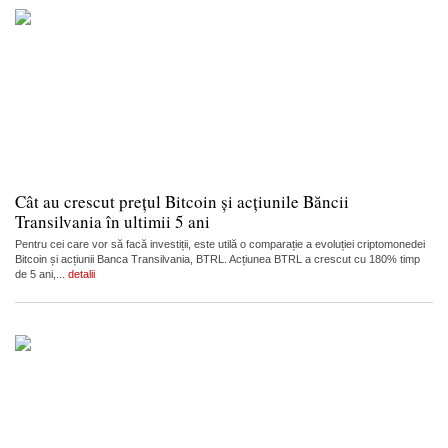
Cât au crescut prețul Bitcoin și acțiunile Băncii
Transilvania în ultimii 5 ani
Pentru cei care vor să facă investiții, este utilă o comparație a evoluției criptomonedei
Bitcoin și acțiunii Banca Transilvania, BTRL. Acțiunea BTRL a crescut cu 180% timp
de 5 ani,...
detalii