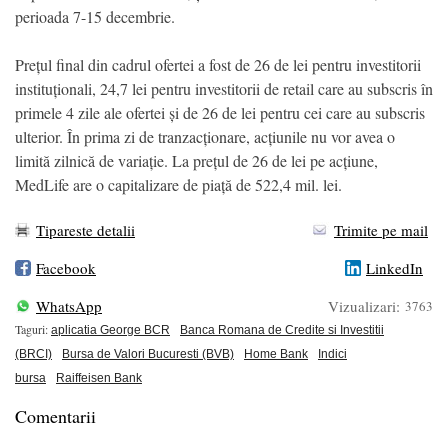
perioada 7-15 decembrie.
Prețul final din cadrul ofertei a fost de 26 de lei pentru investitorii
instituționali, 24,7 lei pentru investitorii de retail care au subscris în
primele 4 zile ale ofertei și de 26 de lei pentru cei care au subscris
ulterior. În prima zi de tranzacționare, acțiunile nu vor avea o
limită zilnică de variație. La prețul de 26 de lei pe acțiune,
MedLife are o capitalizare de piață de 522,4 mil. lei.
Tipareste detalii
Trimite pe mail
Facebook
LinkedIn
WhatsApp
Vizualizari:
3763
Taguri:
aplicatia George BCR
Banca Romana de Credite si Investitii
(BRCI)
Bursa de Valori Bucuresti (BVB)
Home Bank
Indici
bursa
Raiffeisen Bank
Comentarii