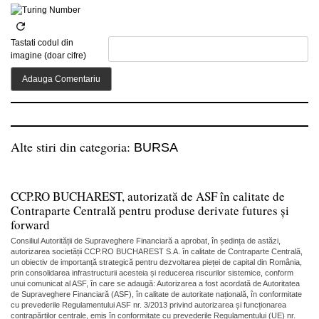
Tastati codul din
imagine (doar cifre)
Alte stiri din categoria:
BURSA
CCP.RO BUCHAREST, autorizată de ASF în calitate de
Contraparte Centrală pentru produse derivate futures și
forward
Consiliul Autorității de Supraveghere Financiară a aprobat, în ședința de astăzi,
autorizarea societății CCP.RO BUCHAREST S.A. în calitate de Contraparte Centrală,
un obiectiv de importanță strategică pentru dezvoltarea pieței de capital din România,
prin consolidarea infrastructurii acesteia și reducerea riscurilor sistemice, conform
unui comunicat al ASF, în care se adaugă: Autorizarea a fost acordată de Autoritatea
de Supraveghere Financiară (ASF), în calitate de autoritate națională, în conformitate
cu prevederile Regulamentului ASF nr. 3/2013 privind autorizarea și funcționarea
contrapărților centrale, emis în conformitate cu prevederile Regulamentului (UE) nr.