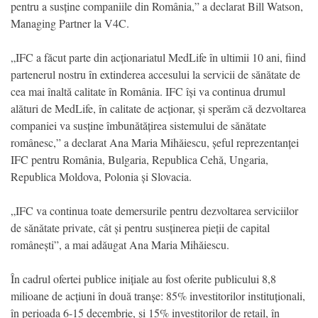
pentru a susține companiile din România,” a declarat Bill Watson,
Managing Partner la V4C.
„IFC a făcut parte din acționariatul MedLife în ultimii 10 ani, fiind
partenerul nostru în extinderea accesului la servicii de sănătate de
cea mai înaltă calitate în România. IFC își va continua drumul
alături de MedLife, în calitate de acționar, și sperăm că dezvoltarea
companiei va susține îmbunătățirea sistemului de sănătate
românesc,” a declarat Ana Maria Mihăiescu, șeful reprezentanței
IFC pentru România, Bulgaria, Republica Cehă, Ungaria,
Republica Moldova, Polonia și Slovacia.
„IFC va continua toate demersurile pentru dezvoltarea serviciilor
de sănătate private, cât și pentru susținerea pieții de capital
românești”, a mai adăugat Ana Maria Mihăiescu.
În cadrul ofertei publice inițiale au fost oferite publicului 8,8
milioane de acțiuni în două tranșe: 85% investitorilor instituționali,
în perioada 6-15 decembrie, și 15% investitorilor de retail, în