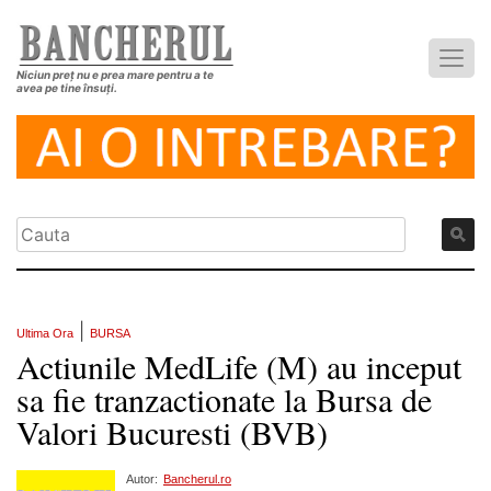
Niciun preț nu e prea mare pentru a te
avea pe tine însuți.
|
Ultima Ora
BURSA
Actiunile MedLife (M) au inceput
sa fie tranzactionate la Bursa de
Valori Bucuresti (BVB)
Autor:
Bancherul.ro