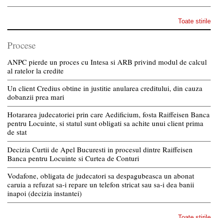
Toate stirile
Procese
ANPC pierde un proces cu Intesa si ARB privind modul de calcul
al ratelor la credite
Un client Credius obtine in justitie anularea creditului, din cauza
dobanzii prea mari
Hotararea judecatoriei prin care Aedificium, fosta Raiffeisen Banca
pentru Locuinte, si statul sunt obligati sa achite unui client prima
de stat
Decizia Curtii de Apel Bucuresti in procesul dintre Raiffeisen
Banca pentru Locuinte si Curtea de Conturi
Vodafone, obligata de judecatori sa despagubeasca un abonat
caruia a refuzat sa-i repare un telefon stricat sau sa-i dea banii
inapoi (decizia instantei)
Toate stirile