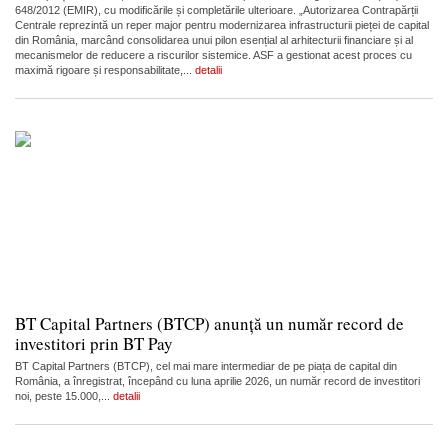
648/2012 (EMIR), cu modificările și completările ulterioare. „Autorizarea Contrapărții
Centrale reprezintă un reper major pentru modernizarea infrastructurii pieței de capital
din România, marcând consolidarea unui pilon esențial al arhitecturii financiare și al
mecanismelor de reducere a riscurilor sistemice. ASF a gestionat acest proces cu
maximă rigoare și responsabilitate,...
detalii
BT Capital Partners (BTCP) anunță un număr record de
investitori prin BT Pay
BT Capital Partners (BTCP), cel mai mare intermediar de pe piața de capital din
România, a înregistrat, începând cu luna aprilie 2026, un număr record de investitori
noi, peste 15.000,...
detalii