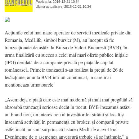
Publicat la: 2016-12-21 10:34
Ultima actualizare: 2016-12-21 10:34
Acțiunile celui mai mare operator de servicii medicale private din
Romania, MedLife, simbol bursier (M), au început să fie
tranzacționate de astăzi la Bursa de Valori Bucuresti (BVB), în
urma finalizării cu succes a celei mai mari oferte publice inițiale
(IPO) derulată de o companie privată pe piața de capital
românească. Primele tranzacții s-au realizat la prețul de 26 de
lei/acțiune, anunta BVB intr-un comunicat, in care mai
mentioneaza urmatoarele:
„Avem deja o piață care este mai modernă și mult mai pregătită să
absoarbă tranzacții serioase decât în trecut. BVB înseamnă astăzi
un brand nou, un interes nou al investitorilor străini și locali și
înseamnă activități în permanență cu brokeri și companii private
astfel încât nu sunt surprins că listarea MedLife a avut loc.
Evenimente de o asemenea anvergură trebuie să se întâmple,” a