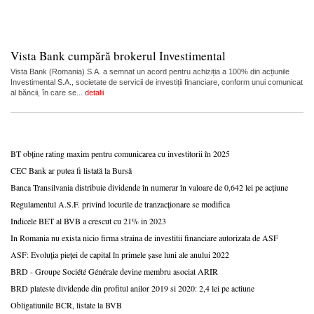
Vista Bank cumpără brokerul Investimental
Vista Bank (Romania) S.A. a semnat un acord pentru achiziția a 100% din acțiunile
Investimental S.A., societate de servicii de investiții financiare, conform unui comunicat
al băncii, în care se...
detalii
BT obține rating maxim pentru comunicarea cu investitorii în 2025
CEC Bank ar putea fi listată la Bursă
Banca Transilvania distribuie dividende în numerar în valoare de 0,642 lei pe acțiune
Regulamentul A.S.F. privind locurile de tranzacționare se modifica
Indicele BET al BVB a crescut cu 21% in 2023
In Romania nu exista nicio firma straina de investitii financiare autorizata de ASF
ASF: Evoluția pieței de capital în primele șase luni ale anului 2022
BRD - Groupe Société Générale devine membru asociat ARIR
BRD plateste dividende din profitul anilor 2019 si 2020: 2,4 lei pe actiune
Obligatiunile BCR, listate la BVB