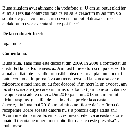
Buna ziua!am avut abiname t la vodafone si. U am .ai putut plati iar
ei mi.au reziliat contractul fara ca eu sa le cer.acum mi.au trimis o
solutie de plata.eu numai am servici si nu pot plati asa cum cer
ei.dak nu ma vor executa silit.ce pot face?
De la: rodica
Subiect:
rugaminte
Comentariu:
Buna ziua, Tatal meu este decedat din 2009. In 2008 a contractat un
credit la Banca Romaneasca.. Am fost binevoitori si dupa decesul lui
a mai achitat rate insa din imposibilitatea de a mai plati nu am mai
putut continua. In prima faza am mers personal la banca sa cer o
micsorare a ratei insa nu au fost deacord. Am mers la un avocat , am
facut o scrisoare (pe care am trimis-o la banca) prin care solicitam sa
ne ajute cu scaderea ratei ..Din 2010 pana in 2018 nu am primit
niciun raspuns..(si altfel de instiintari cu privire la aceasta
datorie)...in luna mai 2018 am primit o notificare de la o firma de
recuperare..(oare aceasta datorie nu s-a prescris dupa atatia ani)..
Acum intentionam sa facem succesiunea credeti ca aceasta datorie
poate fi trecuta pe umerii mostenitorilor daca ea este prescrisa? va
multumesc