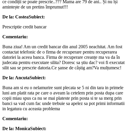
ce condiții se poate prescrie..??? Mama are 79 de ani.. Și nu își
amintește de un pretins împrumut!!!
De la: Costea
Subiect:
Prescriptie credit bancar
Comentariu:
Buna ziua! Am un credit bancar din anul 2005 neachitat. Am fost
contactat telefonic de o firma de recuperare pentru recuperarea
datoriei la aceea banca. Firma de recuperare creanțe ma va da în
judecata pentru executare silita? Doresc sa știu dac? voi fi executat
silit sau se prescrie datoria.Ce șanse de câștig am?Va mulțumesc!
De la: Ancuta
Subiect:
Buna am si eu o nelamurire sunt plecata se 5 ni din tara in primele
luni am platit rata pe care o aveam la cetelem prin posta dupa care
copii miau spus ca nu se mai plateste prin posta si te sa merg prin
banci sa vad cum fac unde trebuie sa apelez sa pot primi informatii
in legatura cu aceasta problema
Comentariu:
De la: Monica
Subiect: