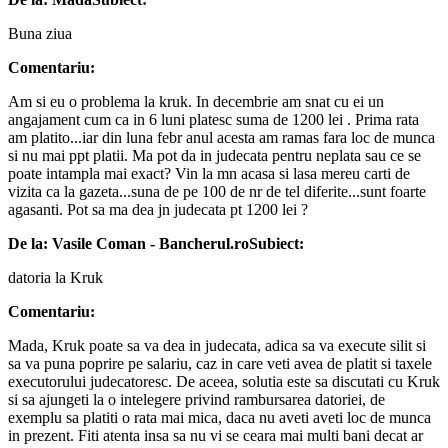
Buna ziua
Comentariu:
Am si eu o problema la kruk. In decembrie am snat cu ei un
angajament cum ca in 6 luni platesc suma de 1200 lei . Prima rata
am platito...iar din luna febr anul acesta am ramas fara loc de munca
si nu mai ppt platii. Ma pot da in judecata pentru neplata sau ce se
poate intampla mai exact? Vin la mn acasa si lasa mereu carti de
vizita ca la gazeta...suna de pe 100 de nr de tel diferite...sunt foarte
agasanti. Pot sa ma dea jn judecata pt 1200 lei ?
De la: Vasile Coman - Bancherul.ro
Subiect:
datoria la Kruk
Comentariu:
Mada, Kruk poate sa va dea in judecata, adica sa va execute silit si
sa va puna poprire pe salariu, caz in care veti avea de platit si taxele
executorului judecatoresc. De aceea, solutia este sa discutati cu Kruk
si sa ajungeti la o intelegere privind rambursarea datoriei, de
exemplu sa platiti o rata mai mica, daca nu aveti aveti loc de munca
in prezent. Fiti atenta insa sa nu vi se ceara mai multi bani decat ar