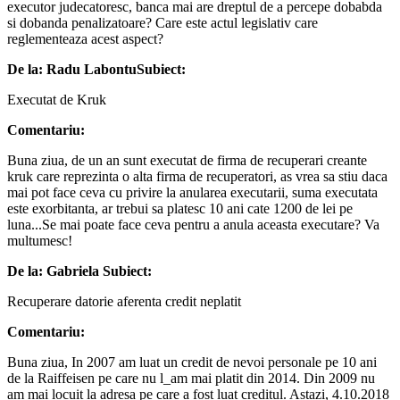
executor judecatoresc, banca mai are dreptul de a percepe dobabda
si dobanda penalizatoare? Care este actul legislativ care
reglementeaza acest aspect?
De la: Radu Labontu
Subiect:
Executat de Kruk
Comentariu:
Buna ziua, de un an sunt executat de firma de recuperari creante
kruk care reprezinta o alta firma de recuperatori, as vrea sa stiu daca
mai pot face ceva cu privire la anularea executarii, suma executata
este exorbitanta, ar trebui sa platesc 10 ani cate 1200 de lei pe
luna...Se mai poate face ceva pentru a anula aceasta executare? Va
multumesc!
De la: Gabriela
Subiect:
Recuperare datorie aferenta credit neplatit
Comentariu:
Buna ziua, In 2007 am luat un credit de nevoi personale pe 10 ani
de la Raiffeisen pe care nu l_am mai platit din 2014. Din 2009 nu
am mai locuit la adresa pe care a fost luat creditul. Astazi, 4.10.2018