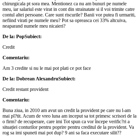
chirurgicala pt sora mea. Mentionez ca nu am bunuri pe numele
meu, iar salariul este virat in cont din strainatate si il voi trimite catre
contul altei persoane. Care sunt riscurile? Banii vor putea fi urmariti,
nefiind virati pe numele meu? Pot sa opreasca cei 33% altcuiva,
neaparand numele meu nicaieri?
De la: Pop
Subiect:
Credit
Comentariu:
Am 3 credite si nu le mai pot plati ce pot face
De la: Dobrean Alexandru
Subiect:
Credit restant provident
Comentariu:
Buna ziua, in 2010 am avut un credit la provident pe care nu l-am
mai pl?tit. Acum de vreo luna am inceput sa tot primesc scrisori de la
o firm? de recuperare, care imi Tot spun ca vor începe verific?ri a
situației conturilor pentru poprire pentru creditul de la provident. Va
rog sa imi spuneti mai pot dup? 9 ani sa faca executare silit??