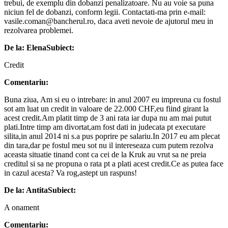
trebui, de exemplu din dobanzi penalizatoare. Nu au voie sa puna
niciun fel de dobanzi, conform legii. Contactati-ma prin e-mail:
vasile.coman@bancherul.ro, daca aveti nevoie de ajutorul meu in
rezolvarea problemei.
De la: Elena
Subiect:
Credit
Comentariu:
Buna ziua, Am si eu o intrebare: in anul 2007 eu impreuna cu fostul
sot am luat un credit in valoare de 22.000 CHF,eu fiind girant la
acest credit.Am platit timp de 3 ani rata iar dupa nu am mai putut
plati.Intre timp am divortat,am fost dati in judecata pt executare
silita,in anul 2014 ni s.a pus poprire pe salariu.In 2017 eu am plecat
din tara,dar pe fostul meu sot nu il intereseaza cum putem rezolva
aceasta situatie tinand cont ca cei de la Kruk au vrut sa ne preia
creditul si sa ne propuna o rata pt a plati acest credit.Ce as putea face
in cazul acesta? Va rog,astept un raspuns!
De la: Antita
Subiect:
A onament
Comentariu: