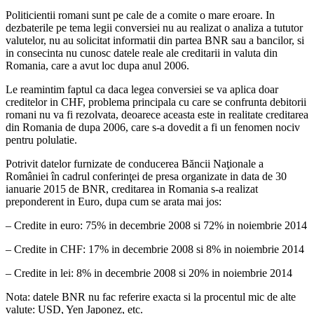
Politicientii romani sunt pe cale de a comite o mare eroare. In
dezbaterile pe tema legii conversiei nu au realizat o analiza a tututor
valutelor, nu au solicitat informatii din partea BNR sau a bancilor, si
in consecinta nu cunosc datele reale ale creditarii in valuta din
Romania, care a avut loc dupa anul 2006.
Le reamintim faptul ca daca legea conversiei se va aplica doar
creditelor in CHF, problema principala cu care se confrunta debitorii
romani nu va fi rezolvata, deoarece aceasta este in realitate creditarea
din Romania de dupa 2006, care s-a dovedit a fi un fenomen nociv
pentru polulatie.
Potrivit datelor furnizate de conducerea Băncii Naţionale a
României în cadrul conferinţei de presa organizate in data de 30
ianuarie 2015 de BNR, creditarea in Romania s-a realizat
preponderent in Euro, dupa cum se arata mai jos:
– Credite in euro: 75% in decembrie 2008 si 72% in noiembrie 2014
– Credite in CHF: 17% in decembrie 2008 si 8% in noiembrie 2014
– Credite in lei: 8% in decembrie 2008 si 20% in noiembrie 2014
Nota: datele BNR nu fac referire exacta si la procentul mic de alte
valute: USD, Yen Japonez, etc.