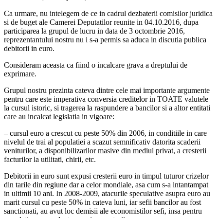
Ca urmare, nu intelegem de ce in cadrul dezbaterii comisilor juridica
si de buget ale Camerei Deputatilor reunite in 04.10.2016, dupa
participarea la grupul de lucru in data de 3 octombrie 2016,
reprezentantului nostru nu i s-a permis sa aduca in discutia publica
debitorii in euro.
Consideram aceasta ca fiind o incalcare grava a dreptului de
exprimare.
Grupul nostru prezinta cateva dintre cele mai importante argumente
pentru care este imperativa conversia creditelor in TOATE valutele
la cursul istoric, si tragerea la raspundere a bancilor si a altor entitati
care au incalcat legislatia in vigoare:
– cursul euro a crescut cu peste 50% din 2006, in conditiile in care
nivelul de trai al populatiei a scazut semnificativ datorita scaderii
veniturilor, a disponibilizarilor masive din mediul privat, a cresterii
facturilor la utilitati, chirii, etc.
Debitorii in euro sunt expusi cresterii euro in timpul tuturor crizelor
din tarile din regiune dar a celor mondiale, asa cum s-a intantampat
in ultimii 10 ani. In 2008-2009, atacurile speculative asupra euro au
marit cursul cu peste 50% in cateva luni, iar sefii bancilor au fost
sanctionati, au avut loc demisii ale economistilor sefi, insa pentru