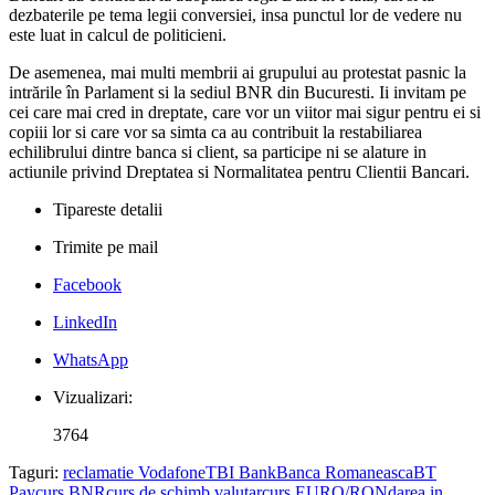
dezbaterile pe tema legii conversiei, insa punctul lor de vedere nu
este luat in calcul de politicieni.
De asemenea, mai multi membrii ai grupului au protestat pasnic la
intrările în Parlament si la sediul BNR din Bucuresti. Ii invitam pe
cei care mai cred in dreptate, care vor un viitor mai sigur pentru ei si
copiii lor si care vor sa simta ca au contribuit la restabiliarea
echilibrului dintre banca si client, sa participe ni se alature in
actiunile privind Dreptatea si Normalitatea pentru Clientii Bancari.
Tipareste detalii
Trimite pe mail
Facebook
LinkedIn
WhatsApp
Vizualizari:
3764
Taguri:
reclamatie Vodafone
TBI Bank
Banca Romaneasca
BT
Pay
curs BNR
curs de schimb valutar
curs EURO/RON
darea in