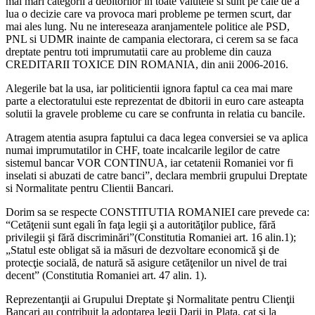
mai mari categorii a debitorilor in toate valutele si sunt pe cale de a
lua o decizie care va provoca mari probleme pe termen scurt, dar
mai ales lung. Nu ne intereseaza aranjamentele politice ale PSD,
PNL si UDMR inainte de campania electorara, ci cerem sa se faca
dreptate pentru toti imprumutatii care au probleme din cauza
CREDITARII TOXICE DIN ROMANIA, din anii 2006-2016.
Alegerile bat la usa, iar politicientii ignora faptul ca cea mai mare
parte a electoratului este reprezentat de dbitorii in euro care asteapta
solutii la gravele probleme cu care se confrunta in relatia cu bancile.
Atragem atentia asupra faptului ca daca legea conversiei se va aplica
numai imprumutatilor in CHF, toate incalcarile legilor de catre
sistemul bancar VOR CONTINUA, iar cetatenii Romaniei vor fi
inselati si abuzati de catre banci”, declara membrii grupului Dreptate
si Normalitate pentru Clientii Bancari.
Dorim sa se respecte CONSTITUTIA ROMANIEI care prevede ca:
“Cetăţenii sunt egali în faţa legii şi a autorităţilor publice, fără
privilegii şi fără discriminări”(Constitutia Romaniei art. 16 alin.1);
„Statul este obligat să ia măsuri de dezvoltare economică şi de
protecţie socială, de natură să asigure cetăţenilor un nivel de trai
decent” (Constitutia Romaniei art. 47 alin. 1).
Reprezentanţii ai Grupului Dreptate şi Normalitate pentru Clienţii
Bancari au contribuit la adoptarea legii Darii in Plata, cat si la