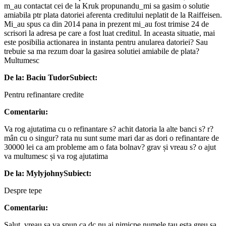
m_au contactat cei de la Kruk propunandu_mi sa gasim o solutie
amiabila ptr plata datoriei aferenta creditului neplatit de la Raiffeisen.
Mi_au spus ca din 2014 pana in prezent mi_au fost trimise 24 de
scrisori la adresa pe care a fost luat creditul. In aceasta situatie, mai
este posibilia actionarea in instanta pentru anularea datoriei? Sau
trebuie sa ma rezum doar la gasirea solutiei amiabile de plata?
Multumesc
De la: Baciu Tudor
Subiect:
Pentru refinantare credite
Comentariu:
Va rog ajutatima cu o refinantare s? achit datoria la alte banci s? r?
mân cu o singur? rata nu sunt sume mari dar as dori o refinantare de
30000 lei ca am probleme am o fata bolnav? grav și vreau s? o ajut
va multumesc și va rog ajutatima
De la: Mylyjohny
Subiect:
Despre tepe
Comentariu:
Salut, vreau sa va spun ca dc nu ai nimicpe numele tau esta greu sa