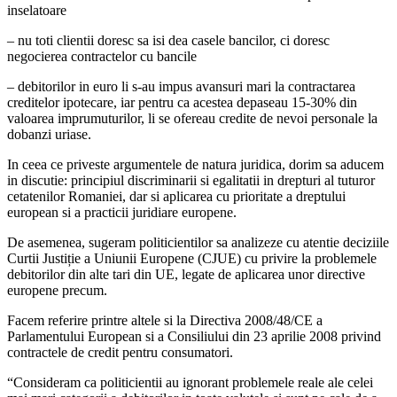
inselatoare
– nu toti clientii doresc sa isi dea casele bancilor, ci doresc
negocierea contractelor cu bancile
– debitorilor in euro li s-au impus avansuri mari la contractarea
creditelor ipotecare, iar pentru ca acestea depaseau 15-30% din
valoarea imprumuturilor, li se ofereau credite de nevoi personale la
dobanzi uriase.
In ceea ce priveste argumentele de natura juridica, dorim sa aducem
in discutie: principiul discriminarii si egalitatii in drepturi al tuturor
cetatenilor Romaniei, dar si aplicarea cu prioritate a dreptului
european si a practicii juridiare europene.
De asemenea, sugeram politicientilor sa analizeze cu atentie deciziile
Curtii Justiție a Uniunii Europene (CJUE) cu privire la problemele
debitorilor din alte tari din UE, legate de aplicarea unor directive
europene precum.
Facem referire printre altele si la Directiva 2008/48/CE a
Parlamentului European si a Consiliului din 23 aprilie 2008 privind
contractele de credit pentru consumatori.
“Consideram ca politicientii au ignorant problemele reale ale celei