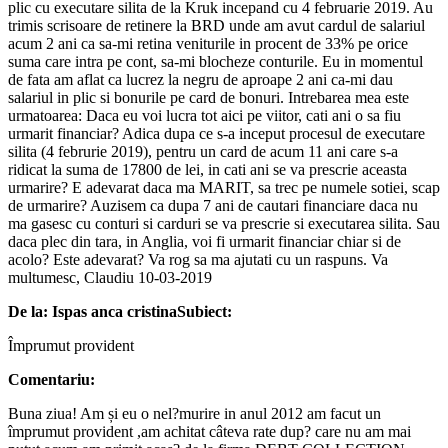
plic cu executare silita de la Kruk incepand cu 4 februarie 2019. Au
trimis scrisoare de retinere la BRD unde am avut cardul de salariul
acum 2 ani ca sa-mi retina veniturile in procent de 33% pe orice
suma care intra pe cont, sa-mi blocheze conturile. Eu in momentul
de fata am aflat ca lucrez la negru de aproape 2 ani ca-mi dau
salariul in plic si bonurile pe card de bonuri. Intrebarea mea este
urmatoarea: Daca eu voi lucra tot aici pe viitor, cati ani o sa fiu
urmarit financiar? Adica dupa ce s-a inceput procesul de executare
silita (4 februrie 2019), pentru un card de acum 11 ani care s-a
ridicat la suma de 17800 de lei, in cati ani se va prescrie aceasta
urmarire? E adevarat daca ma MARIT, sa trec pe numele sotiei, scap
de urmarire? Auzisem ca dupa 7 ani de cautari financiare daca nu
ma gasesc cu conturi si carduri se va prescrie si executarea silita. Sau
daca plec din tara, in Anglia, voi fi urmarit financiar chiar si de
acolo? Este adevarat? Va rog sa ma ajutati cu un raspuns. Va
multumesc, Claudiu 10-03-2019
De la: Ispas anca cristina
Subiect:
Împrumut provident
Comentariu:
Buna ziua! Am și eu o nel?murire in anul 2012 am facut un
împrumut provident ,am achitat câteva rate dup? care nu am mai