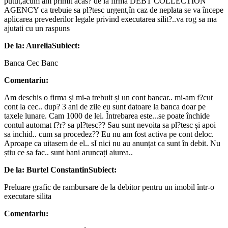
putut,acum am primit acas? de la firma DEBT COLLECTION
AGENCY ca trebuie sa pl?tesc urgent,în caz de neplata se va începe
aplicarea prevederilor legale privind executarea silit?..va rog sa ma
ajutati cu un raspuns
De la: Aurelia
Subiect:
Banca Cec Banc
Comentariu:
Am deschis o firma și mi-a trebuit și un cont bancar.. mi-am f?cut
cont la cec.. dup? 3 ani de zile eu sunt datoare la banca doar pe
taxele lunare. Cam 1000 de lei. Întrebarea este...se poate închide
contul automat f?r? sa pl?tesc?? Sau sunt nevoita sa pl?tesc și apoi
sa inchid.. cum sa procedez?? Eu nu am fost activa pe cont deloc.
Aproape ca uitasem de el.. sI nici nu au anunțat ca sunt în debit. Nu
știu ce sa fac.. sunt bani aruncați aiurea..
De la: Burtel Constantin
Subiect:
Preluare grafic de rambursare de la debitor pentru un imobil într-o
executare silita
Comentariu: