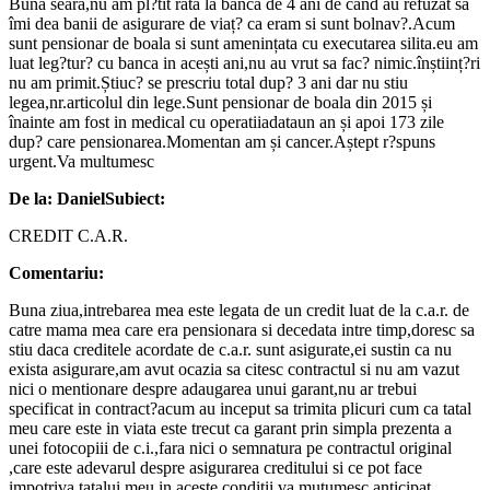
Buna seara,nu am pl?tit rata la banca de 4 ani de când au refuzat sa
îmi dea banii de asigurare de viaț? ca eram si sunt bolnav?.Acum
sunt pensionar de boala si sunt amenințata cu executarea silita.eu am
luat leg?tur? cu banca in acești ani,nu au vrut sa fac? nimic.înștiinț?ri
nu am primit.Știuc? se prescriu total dup? 3 ani dar nu stiu
legea,nr.articolul din lege.Sunt pensionar de boala din 2015 și
înainte am fost in medical cu operatiiadataun an și apoi 173 zile
dup? care pensionarea.Momentan am și cancer.Aștept r?spuns
urgent.Va multumesc
De la: Daniel
Subiect:
CREDIT C.A.R.
Comentariu:
Buna ziua,intrebarea mea este legata de un credit luat de la c.a.r. de
catre mama mea care era pensionara si decedata intre timp,doresc sa
stiu daca creditele acordate de c.a.r. sunt asigurate,ei sustin ca nu
exista asigurare,am avut ocazia sa citesc contractul si nu am vazut
nici o mentionare despre adaugarea unui garant,nu ar trebui
specificat in contract?acum au inceput sa trimita plicuri cum ca tatal
meu care este in viata este trecut ca garant prin simpla prezenta a
unei fotocopiii de c.i.,fara nici o semnatura pe contractul original
,care este adevarul despre asigurarea creditului si ce pot face
impotriva tatalui meu in aceste conditii,va mutumesc anticipat