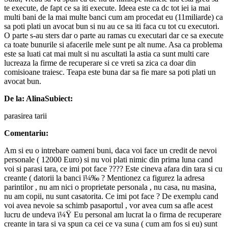
te execute, de fapt ce sa iti execute. Ideea este ca dc tot iei ia mai
multi bani de la mai multe banci cum am procedat eu (11miliarde) ca
sa poti plati un avocat bun si nu au ce sa iti faca cu tot cu executori.
O parte s-au sters dar o parte au ramas cu executari dar ce sa execute
ca toate bunurile si afacerile mele sunt pe alt nume. Asa ca problema
este sa luati cat mai mult si nu ascultati la astia ca sunt multi care
lucreaza la firme de recuperare si ce vreti sa zica ca doar din
comisioane traiesc. Teapa este buna dar sa fie mare sa poti plati un
avocat bun.
De la: Alina
Subiect:
parasirea tarii
Comentariu:
Am si eu o intrebare oameni buni, daca voi face un credit de nevoi
personale ( 12000 Euro) si nu voi plati nimic din prima luna cand
voi si parasi tara, ce imi pot face ???? Este cineva afara din tara si cu
creante ( datorii la banci ï¼‰ ? Mentionez ca figurez la adresa
parintilor , nu am nici o proprietate personala , nu casa, nu masina,
nu am copii, nu sunt casatorita. Ce imi pot face ? De exemplu cand
voi avea nevoie sa schimb pasaportul , vor avea cum sa afle acest
lucru de undeva ï¼Ÿ Eu personal am lucrat la o firma de recuperare
creante in tara si va spun ca cei ce va suna ( cum am fos si eu) sunt