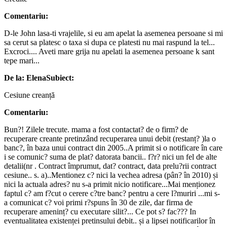
Comentariu:
D-le John lasa-ti vrajelile, si eu am apelat la asemenea persoane si mi
sa cerut sa platesc o taxa si dupa ce platesti nu mai raspund la tel...
Excroci.... Aveti mare grija nu apelati la asemenea persoane k sant
tepe mari...
De la: Elena
Subiect:
Cesiune creanță
Comentariu:
Bun?! Zilele trecute. mama a fost contactat? de o firm? de
recuperare creante pretinzând recuperarea unui debit (restanț? )la o
banc?, în baza unui contract din 2005..A primit si o notificare în care
i se comunic? suma de plat? datorata bancii.. f?r? nici un fel de alte
detalii(nr . Contract împrumut, dat? contract, data prelu?rii contract
cesiune.. s. a)..Mentionez c? nici la vechea adresa (pân? în 2010) și
nici la actuala adres? nu s-a primit nicio notificare...Mai menționez
faptul c? am f?cut o cerere c?tre banc? pentru a cere l?muriri ...mi s-
a comunicat c? voi primi r?spuns în 30 de zile, dar firma de
recuperare ameninț? cu executare silit?... Ce pot s? fac??? In
eventualitatea existenței pretinsului debit.. și a lipsei notificarilor în