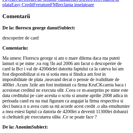
plata
Easy Credit
Ferratum
FMI
reclama inselatoare
Comentarii
De la: florescu george danut
Subiect:
descoperire de card
Comentariu:
Ma umesc Florescu george si am o mare dilema daca ma puteti
lamuri si pe mine ,va rog !In aul 2006 am facut o descoperire de
card la Bcr i val de 4200delei datorita faptului ca la cateva lui am
fost disponibilizat si eu si sotia mea si fiindca am fost in
imposibilitate de plata ,neavand decat o pensie de ivaliditate de
400lei .Acum 3zile am fost instiintati ca firma KruCKcareia baca i
acesionat creditul ne executa silit .Ceea ce m-asurprins pe mine este
data creditului pe care acestia o scriu si anume aprilie 2008 adica in
perioada cand eu nu mai figuram ca angajat la firma respectiva si
deci banca n u avea cum sa mi acorde acest credit .o alta emultumire
a mea estesi faptul ca datoria de 4200lei a devenit 11300lei dobanzi
si cheltuieli ptr executarea silita .Ce se poate face ?
De la: Anonim
Subiect: