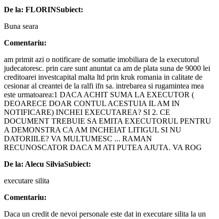
De la: FLORIN
Subiect:
Buna seara
Comentariu:
am primit azi o notificare de somatie imobiliara de la executorul
judecatoresc. prin care sunt anuntat ca am de plata suna de 9000 lei
creditoarei investcapital malta ltd prin kruk romania in calitate de
cesionar al creantei de la ralfi ifn sa. intrebarea si rugamintea mea
este urmatoarea:1 DACA ACHIT SUMA LA EXECUTOR (
DEOARECE DOAR CONTUL ACESTUIA IL AM IN
NOTIFICARE) INCHEI EXECUTAREA? SI 2. CE
DOCUMENT TREBUIE SA EMITA EXECUTORUL PENTRU
A DEMONSTRA CA AM INCHEIAT LITIGUL SI NU
DATORIILE? VA MULTUMESC ... RAMAN
RECUNOSCATOR DACA M ATI PUTEA AJUTA. VA ROG
De la: Alecu Silvia
Subiect:
executare silita
Comentariu:
Daca un credit de nevoi personale este dat in executare silita la un