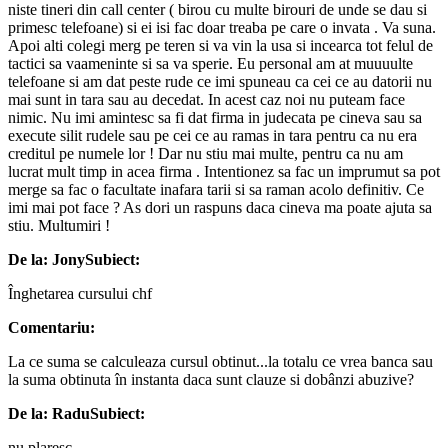
niste tineri din call center ( birou cu multe birouri de unde se dau si
primesc telefoane) si ei isi fac doar treaba pe care o invata . Va suna.
Apoi alti colegi merg pe teren si va vin la usa si incearca tot felul de
tactici sa vaameninte si sa va sperie. Eu personal am at muuuulte
telefoane si am dat peste rude ce imi spuneau ca cei ce au datorii nu
mai sunt in tara sau au decedat. In acest caz noi nu puteam face
nimic. Nu imi amintesc sa fi dat firma in judecata pe cineva sau sa
execute silit rudele sau pe cei ce au ramas in tara pentru ca nu era
creditul pe numele lor ! Dar nu stiu mai multe, pentru ca nu am
lucrat mult timp in acea firma . Intentionez sa fac un imprumut sa pot
merge sa fac o facultate inafara tarii si sa raman acolo definitiv. Ce
imi mai pot face ? As dori un raspuns daca cineva ma poate ajuta sa
stiu. Multumiri !
De la: Jony
Subiect:
Înghetarea cursului chf
Comentariu:
La ce suma se calculeaza cursul obtinut...la totalu ce vrea banca sau
la suma obtinuta în instanta daca sunt clauze si dobânzi abuzive?
De la: Radu
Subiect:
nu plaresc