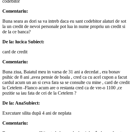
codebitor
Comentariu:
Buna seara as dori sa va intreb daca eu sant codebitor alaturi de sot
la un credit de nevoi personale pot lua in nume propriu un credit si
de la ce banca?
De la: lucica
Subiect:
card de credit
Comentariu:
Buna ziua, Baiatul meu in varsa de 31 ani a decedat , era bonav
psihic de 8 ani ,avea pensie de boala , cred ca cu acel cupon a facut
cardul acum un an si ceva fara sa se consulte cu mine , card de credit
la Cetelem -Flanco acum are o restanta cred ca de vre-o 1100 ,ce
pozitie sa iau fata de cei de la Cetelem ?
De la: Ana
Subiect:
Executare silita după 4 ani de neplata
Comentariu: