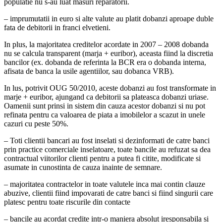
populatie nu s-au luat masuri reparatorii.
– imprumutatii in euro si alte valute au platit dobanzi aproape duble
fata de debitorii in franci elvetieni.
In plus, la majoritatea creditelor acordate in 2007 – 2008 dobanda
nu se calcula transparent (marja + euribor), aceasta fiind la discretia
bancilor (ex. dobanda de referinta la BCR era o dobanda interna,
afisata de banca la usile agentiilor, sau dobanca VRB).
In lus, potrivit OUG 50/2010, aceste dobanzi au fost transformate in
marje + euribor, ajungand ca debitorii sa plateasca dobanzi uriase.
Oamenii sunt prinsi in sistem din cauza acestor dobanzi si nu pot
refinata pentru ca valoarea de piata a imobilelor a scazut in unele
cazuri cu peste 50%.
– Toti clientii bancari au fost inselati si dezinformati de catre banci
prin practice comerciale inselatoare, toate bancile au refuzat sa dea
contractual viitorilor clienti pentru a putea fi citite, modificate si
asumate in cunostinta de cauza inainte de semnare.
– majoritatea contractelor in toate valutele inca mai contin clauze
abuzive, clientii fiind impovarati de catre banci si fiind singurii care
platesc pentru toate riscurile din contacte
– bancile au acordat credite intr-o maniera absolut iresponsabila si