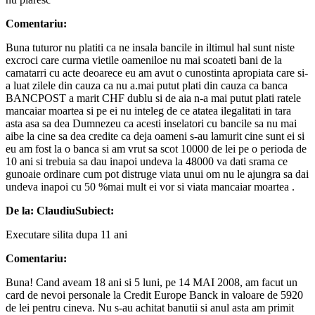
Comentariu:
Buna tuturor nu platiti ca ne insala bancile in iltimul hal sunt niste
excroci care curma vietile oameniloe nu mai scoateti bani de la
camatarri cu acte deoarece eu am avut o cunostinta apropiata care si-
a luat zilele din cauza ca nu a.mai putut plati din cauza ca banca
BANCPOST a marit CHF dublu si de aia n-a mai putut plati ratele
mancaiar moartea si pe ei nu inteleg de ce atatea ilegalitati in tara
asta asa sa dea Dumnezeu ca acesti inselatori cu bancile sa nu mai
aibe la cine sa dea credite ca deja oameni s-au lamurit cine sunt ei si
eu am fost la o banca si am vrut sa scot 10000 de lei pe o perioda de
10 ani si trebuia sa dau inapoi undeva la 48000 va dati srama ce
gunoaie ordinare cum pot distruge viata unui om nu le ajungra sa dai
undeva inapoi cu 50 %mai mult ei vor si viata mancaiar moartea .
De la: Claudiu
Subiect:
Executare silita dupa 11 ani
Comentariu:
Buna! Cand aveam 18 ani si 5 luni, pe 14 MAI 2008, am facut un
card de nevoi personale la Credit Europe Banck in valoare de 5920
de lei pentru cineva. Nu s-au achitat banutii si anul asta am primit