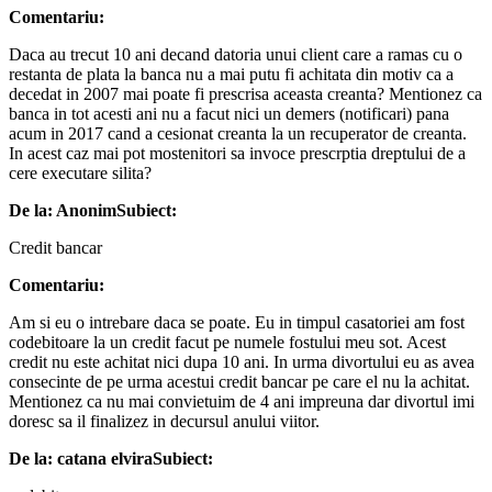
Comentariu:
Daca au trecut 10 ani decand datoria unui client care a ramas cu o
restanta de plata la banca nu a mai putu fi achitata din motiv ca a
decedat in 2007 mai poate fi prescrisa aceasta creanta? Mentionez ca
banca in tot acesti ani nu a facut nici un demers (notificari) pana
acum in 2017 cand a cesionat creanta la un recuperator de creanta.
In acest caz mai pot mostenitori sa invoce prescrptia dreptului de a
cere executare silita?
De la: Anonim
Subiect:
Credit bancar
Comentariu:
Am si eu o intrebare daca se poate. Eu in timpul casatoriei am fost
codebitoare la un credit facut pe numele fostului meu sot. Acest
credit nu este achitat nici dupa 10 ani. In urma divortului eu as avea
consecinte de pe urma acestui credit bancar pe care el nu la achitat.
Mentionez ca nu mai convietuim de 4 ani impreuna dar divortul imi
doresc sa il finalizez in decursul anului viitor.
De la: catana elvira
Subiect: