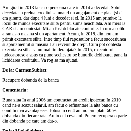
Am girat in 2013 la car o persoana care in 2014 a decedat. Sotul
decedatei a preluat creditul semnand un angajament de plata (si el
era girant), dar dupa 4 luni a decedat si el. In 2015 am primit-o la
locul de munca executare silita pentru suma neachitata. Am mers la
CAR si am contestat. Mi-au fost deblocate conturile. In urma sotilor
a ramas o masina si un apartament. Acum, in 2018, din nou am
primit executare silita. Intre timp fiul raposatilor a facut succesiunea
si apartamentul si masina I-au revenit de drept. Cum pot contesta
executarea silita sa nu mai fiu deranjata? In 2015, executorul
judecatoresc a spus ca pune sechestru pe bunurile debitoarei pana la
lichidarea creditului. Va rog sa ma ajutati.
De la: Carmen
Subiect:
Recupere dobanda de la banca
Comentariu:
Buna ziua In anul 2006 am contractat un credit ipotecar. In 2010
cand ne-a scazut salarul, am facut o refinantare la alta banca cu
conditii mai avantajoase. Totusi in cei 4 ani noi am platit 60 %
dobanda din fiecare rata. Au trecut ceva ani. Putem recupera o parte
din dobanda pe care am dat-o.
De la: Mada
Subiect: