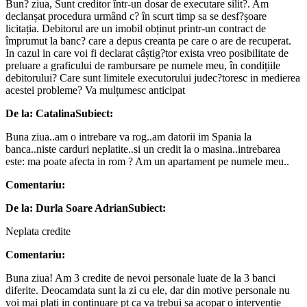
Bun? ziua, Sunt creditor într-un dosar de executare silit?. Am
declanșat procedura urmând c? în scurt timp sa se desf?șoare
licitația. Debitorul are un imobil obținut printr-un contract de
împrumut la banc? care a depus creanta pe care o are de recuperat.
In cazul in care voi fi declarat câștig?tor exista vreo posibilitate de
preluare a graficului de rambursare pe numele meu, în condițiile
debitorului? Care sunt limitele executorului judec?toresc in medierea
acestei probleme? Va mulțumesc anticipat
De la: Catalina
Subiect:
Buna ziua..am o intrebare va rog..am datorii im Spania la
banca..niste carduri neplatite..si un credit la o masina..intrebarea
este: ma poate afecta in rom ? Am un apartament pe numele meu..
Comentariu:
De la: Durla Soare Adrian
Subiect:
Neplata credite
Comentariu:
Buna ziua! Am 3 credite de nevoi personale luate de la 3 banci
diferite. Deocamdata sunt la zi cu ele, dar din motive personale nu
voi mai plati in continuare pt ca va trebui sa acopar o interventie