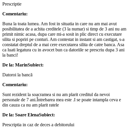
Prescriptie
Comentariu:
Buna la toata lumea. Am fost in situatia in care nu am mai avut
posibilitatea de a achita creditele (3 la numar) si timp de 3 ani nu am
primit nimic acasa, dupa care mi-a sosit in plic direct cu executare
silita si popriri pe conturi. Am contestat in instant si am castigat, s-a
constatat dreptul de a mai cere executarea silita de catre banca. Asa
ca luati legatura cu in avocet bun ca datoriile se prescriu dupa 3 ani
la banci!
De la: Marin
Subiect:
Datoroi la bancă
Comentariu:
Sunt rezident la soacramea si nu am plarit creditul da nevoi
personale de 7 ani.Întrebarea mea este .I se poate intampla ceva e
din cauza ca nu am plarit ratele
De la: Soare Elena
Subiect:
Prescriptia in caz de deces a debitorului