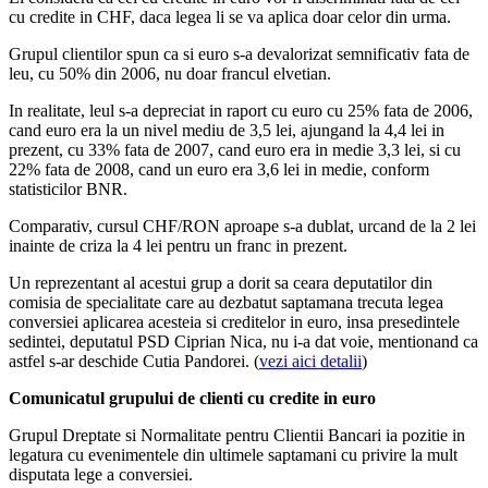
cu credite in CHF, daca legea li se va aplica doar celor din urma.
Grupul clientilor spun ca si euro s-a devalorizat semnificativ fata de
leu, cu 50% din 2006, nu doar francul elvetian.
In realitate, leul s-a depreciat in raport cu euro cu 25% fata de 2006,
cand euro era la un nivel mediu de 3,5 lei, ajungand la 4,4 lei in
prezent, cu 33% fata de 2007, cand euro era in medie 3,3 lei, si cu
22% fata de 2008, cand un euro era 3,6 lei in medie, conform
statisticilor BNR.
Comparativ, cursul CHF/RON aproape s-a dublat, urcand de la 2 lei
inainte de criza la 4 lei pentru un franc in prezent.
Un reprezentant al acestui grup a dorit sa ceara deputatilor din
comisia de specialitate care au dezbatut saptamana trecuta legea
conversiei aplicarea acesteia si creditelor in euro, insa presedintele
sedintei, deputatul PSD Ciprian Nica, nu i-a dat voie, mentionand ca
astfel s-ar deschide Cutia Pandorei. (
vezi aici detalii
)
Comunicatul grupului de clienti cu credite in euro
Grupul Dreptate si Normalitate pentru Clientii Bancari ia pozitie in
legatura cu evenimentele din ultimele saptamani cu privire la mult
disputata lege a conversiei.