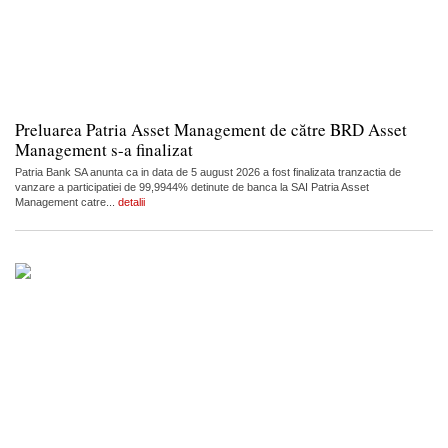
Preluarea Patria Asset Management de către BRD Asset
Management s-a finalizat
Patria Bank SA anunta ca in data de 5 august 2026 a fost finalizata tranzactia de
vanzare a participatiei de 99,9944% detinute de banca la SAI Patria Asset
Management catre...
detalii