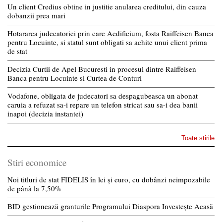
Un client Credius obtine in justitie anularea creditului, din cauza
dobanzii prea mari
Hotararea judecatoriei prin care Aedificium, fosta Raiffeisen Banca
pentru Locuinte, si statul sunt obligati sa achite unui client prima
de stat
Decizia Curtii de Apel Bucuresti in procesul dintre Raiffeisen
Banca pentru Locuinte si Curtea de Conturi
Vodafone, obligata de judecatori sa despagubeasca un abonat
caruia a refuzat sa-i repare un telefon stricat sau sa-i dea banii
inapoi (decizia instantei)
Toate stirile
Stiri economice
Noi titluri de stat FIDELIS în lei și euro, cu dobânzi neimpozabile
de pânã la 7,50%
BID gestionează granturile Programului Diaspora Investește Acasă