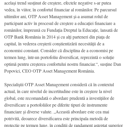
același trend susținut de creștere, efectele negative s-ar putea
vedea, în viitor, în confortul financiar al românilor. Pe parcursul
ultimilor ani, OTP Asset Management și-a asumat rolul de
participant activ în procesul de creștere a educației financiare a
românilor, împreună cu Fundația Dreptul la Educație, lansată de
OTP Bank Romȃnia în 2014 și cu alți parteneri din piața de
capital, în vederea creșterii conștientizării necesității de a
economisi constant. Consider că disciplina de a economisi pe
termen lung, într-un portofoliu diversificat, reprezintă o soluție
optimă pentru creșterea confortului nostru financiar.“, susține Dan
Popovici, CEO OTP Asset Management România.
Specialiştii OTP Asset Management consideră că în contextul
actual, în care nivelul de incertitudine este în creștere la nivel
global, este recomandată o abordare prudentă a investițiilor de
diversificare a portofoliilor pe diferite tipuri de instrumente
financiare și diverse valute. „Această abordare este cea mai
potrivită, deoarece diversificarea este principala metodă de
protecție pe termen lung, în condiții de randament așteptat superior