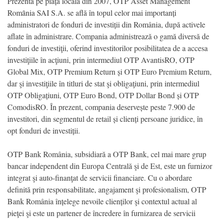
Prezentă pe piața locală din 2007, OTP Asset Management
Romȃnia SAI S.A. se află în topul celor mai importanți
administratori de fonduri de investiții din România, după activele
aflate în administrare. Compania administrează o gamă diversă de
fonduri de investiţii, oferind investitorilor posibilitatea de a accesa
investiţiile în acţiuni, prin intermediul OTP AvantisRO, OTP
Global Mix, OTP Premium Return și OTP Euro Premium Return,
dar şi investiţiile în titluri de stat şi obligaţiuni, prin intermediul
OTP Obligațiuni, OTP Euro Bond, OTP Dollar Bond și OTP
ComodisRO. În prezent, compania deservește peste 7.900 de
investitori, din segmentul de retail și clienți persoane juridice, în
opt fonduri de investiții.
OTP Bank România, subsidiară a OTP Bank, cel mai mare grup
bancar independent din Europa Centrală şi de Est, este un furnizor
integrat şi auto-finanţat de servicii financiare. Cu o abordare
definită prin responsabilitate, angajament şi profesionalism, OTP
Bank România înțelege nevoile clienților şi contextul actual al
pieţei şi este un partener de încredere în furnizarea de servicii