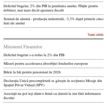
Deficitul bugetar, 2% din PIB la jumătatea anului. Plățile pentru
dobânzi, mai mari decât ajustarea fiscală
Semnal de alarmă - producția industrială, -3,3% după primele cinci
luni ale anului
Toate stirile
Ministerul Finantelor
Deficitul bugetar s-a redus la 2% din PIB
Măsuri pentru accelerarea absorbției fondurilor europene
Bilete la băi pentru pensionari în 2026
Declarația Unică precompletată se găsește în secțiunea Mesaje din
Spațiul Privat Virtual (SPV)
Asociații nu pot ieși dintr-o firmă cu datorii la stat fără informarea
fiscului