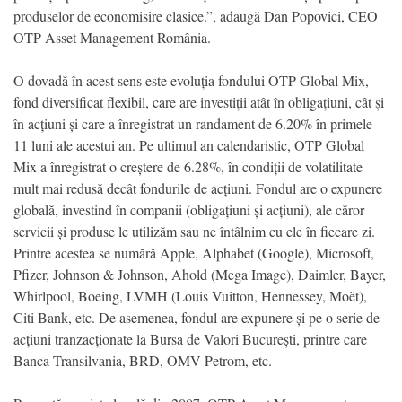
produselor de economisire clasice.”, adaugă Dan Popovici, CEO
OTP Asset Management România.
O dovadă în acest sens este evoluția fondului OTP Global Mix,
fond diversificat flexibil, care are investiții atât în obligațiuni, cât și
în acțiuni și care a înregistrat un randament de 6.20% în primele
11 luni ale acestui an. Pe ultimul an calendaristic, OTP Global
Mix a înregistrat o creștere de 6.28%, în condiții de volatilitate
mult mai redusă decât fondurile de acțiuni. Fondul are o expunere
globală, investind în companii (obligațiuni și acțiuni), ale căror
servicii și produse le utilizăm sau ne întâlnim cu ele în fiecare zi.
Printre acestea se numără Apple, Alphabet (Google), Microsoft,
Pfizer, Johnson & Johnson, Ahold (Mega Image), Daimler, Bayer,
Whirlpool, Boeing, LVMH (Louis Vuitton, Hennessey, Moët),
Citi Bank, etc. De asemenea, fondul are expunere și pe o serie de
acțiuni tranzacționate la Bursa de Valori București, printre care
Banca Transilvania, BRD, OMV Petrom, etc.