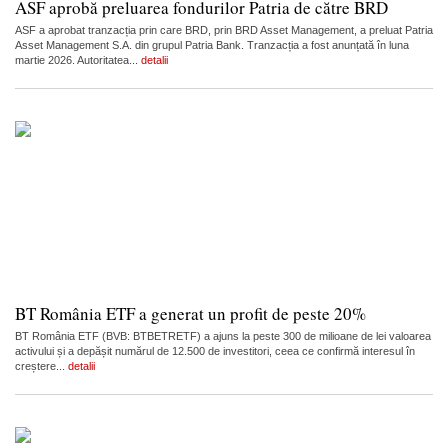
ASF aprobă preluarea fondurilor Patria de către BRD
ASF a aprobat tranzacția prin care BRD, prin BRD Asset Management, a preluat Patria
Asset Management S.A. din grupul Patria Bank. Tranzacția a fost anunțată în luna
martie 2026. Autoritatea...
detalii
BT România ETF a generat un profit de peste 20%
BT România ETF (BVB: BTBETRETF) a ajuns la peste 300 de milioane de lei valoarea
activului și a depășit numărul de 12.500 de investitori, ceea ce confirmă interesul în
creștere...
detalii