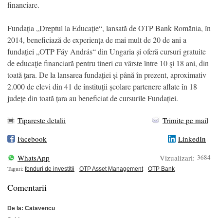
financiare.
Fundația „Dreptul la Educație“, lansată de OTP Bank Romȃnia, în
2014, beneficiază de experiența de mai mult de 20 de ani a
fundației „OTP Fáy András“ din Ungaria și oferă cursuri gratuite
de educaţie financiară pentru tineri cu vârste între 10 şi 18 ani, din
toată țara. De la lansarea fundației și până în prezent, aproximativ
2.000 de elevi din 41 de instituții școlare partenere aflate în 18
județe din toată țara au beneficiat de cursurile Fundației.
Tipareste detalii
Trimite pe mail
Facebook
LinkedIn
WhatsApp
Vizualizari:
3684
Taguri:
fonduri de investitii
OTP Asset Management
OTP Bank
Comentarii
De la: Catavencu