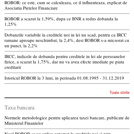
ROBOR: ce este, cum se calculeaza, ce il influenteaza, explicat de
Asociatia Pietelor Financiare
ROBOR a scazut la 1,59%, dupa ce BNR a redus dobanda la
1,25%
Dobanzile variabile la creditele noi in lei nu scad, pentru ca IRCC
ramane aproape neschimbat, la 2,4%, desi ROBOR s-a micsorat cu
un punct, la 2,2%
IRCC, indicele de dobanda pentru creditele in lei ale persoanelor
fizice, a scazut la 1,75%, dar nu va avea efecte imediate pe piata
creditarii
Istoricul ROBOR la 3 luni, in perioada 01.08.1995 - 31.12.2019
Toate stirile
Taxa bancara
Normele metodologice pentru aplicarea taxei bancare, publicate de
Ministerul Finantelor
Noul ROBOR se va aplica automat la creditele noi si prin