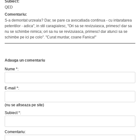
Subiect:
QED
Comentariu:
S-a demontat urzeala? Dar, se pare ca avocatiada continua - cu intaratarea
petentilor - adica", in stil caragialesc, "Ori sa se revizuiasca, primesc! dar sa
nu se schimbe nimica; ori sa nu se revizuiasca, primesc! dar atunci sa se
schimbe pe ici pe colo". "Curat murdar, coane Fanica!"
Adauga un comentariu
Nume *:
E-mail *:
(nu se afiseaza pe site)
Subiect *:
Comentariu: