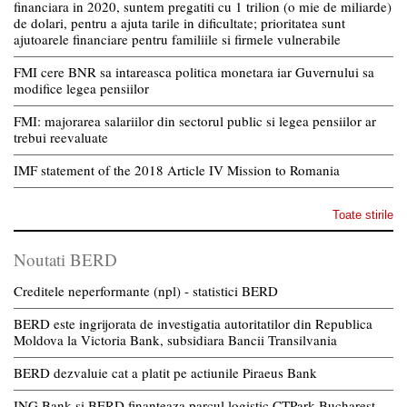
financiara in 2020, suntem pregatiti cu 1 trilion (o mie de miliarde)
de dolari, pentru a ajuta tarile in dificultate; prioritatea sunt
ajutoarele financiare pentru familiile si firmele vulnerabile
FMI cere BNR sa intareasca politica monetara iar Guvernului sa
modifice legea pensiilor
FMI: majorarea salariilor din sectorul public si legea pensiilor ar
trebui reevaluate
IMF statement of the 2018 Article IV Mission to Romania
Toate stirile
Noutati BERD
Creditele neperformante (npl) - statistici BERD
BERD este ingrijorata de investigatia autoritatilor din Republica
Moldova la Victoria Bank, subsidiara Bancii Transilvania
BERD dezvaluie cat a platit pe actiunile Piraeus Bank
ING Bank si BERD finanteaza parcul logistic CTPark Bucharest