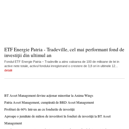
ETF Energie Patria - Tradeville, cel mai performant fond de
investiții din ultimul an
Fondul ETF Energie Patria – Tradeville a atins valoarea de 100 de milioane de lei in
active nete totale, activul fondului inregistrand o crestere de 3,8 ori in ultimele 12...
detalii
BT Asset Management devine acționar minoritar la Anima Wings
Patria Asset Management, cumpărată de BRD Asset Management
Profituri de 60% într-un an cu fondurile de investiții
Aproape o jumătate de milion de investitori în fonduri de investiții la BT Asset
Management