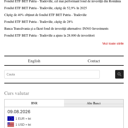
Fondul ETF BET Patria - Tradeville, cel mai performant fond de investiții din România
Fondul ETF BET Patria - Tradeville, câștig de 52,9% în 2025
Câștig de 40% obținut de fondul ETF BET Patria - Tradeville
Fondul ETF BET Patria - Tradeville, câștig de 28%
Banca Transilvania și-a făcut fond de investiții alternative: INNO Investments
Fondul ETF BET Patria - Tradeville a ajuns la 28.000 de investitori
Vezi toate stirile
English
Contact
Curs valutar
BNR
Alte Banci
09.08.2026
1 EUR = lei
1 USD = lei