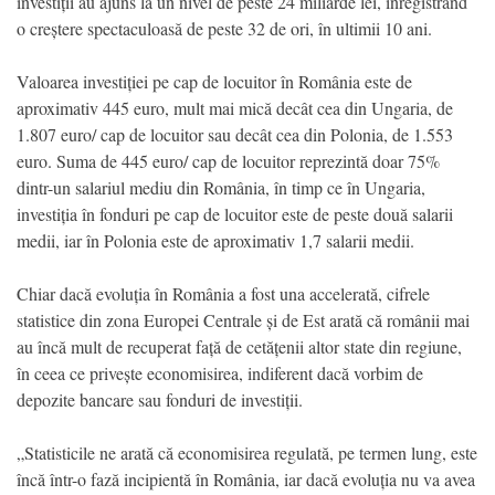
investiții au ajuns la un nivel de peste 24 miliarde lei, înregistrând
o creștere spectaculoasă de peste 32 de ori, în ultimii 10 ani.
Valoarea investiției pe cap de locuitor în România este de
aproximativ 445 euro, mult mai mică decât cea din Ungaria, de
1.807 euro/ cap de locuitor sau decât cea din Polonia, de 1.553
euro. Suma de 445 euro/ cap de locuitor reprezintă doar 75%
dintr-un salariul mediu din România, în timp ce în Ungaria,
investiția în fonduri pe cap de locuitor este de peste două salarii
medii, iar în Polonia este de aproximativ 1,7 salarii medii.
Chiar dacă evoluția în România a fost una accelerată, cifrele
statistice din zona Europei Centrale și de Est arată că românii mai
au încă mult de recuperat față de cetățenii altor state din regiune,
în ceea ce privește economisirea, indiferent dacă vorbim de
depozite bancare sau fonduri de investiții.
„Statisticile ne arată că economisirea regulată, pe termen lung, este
încă într-o fază incipientă în România, iar dacă evoluția nu va avea