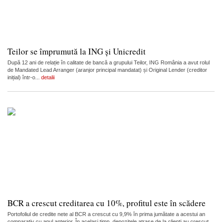
Teilor se împrumută la ING și Unicredit
După 12 ani de relație în calitate de bancă a grupului Teilor, ING România a avut rolul
de Mandated Lead Arranger (aranjor principal mandatat) și Original Lender (creditor
inițial) într-o...
detalii
BCR a crescut creditarea cu 10%, profitul este în scădere
Portofoliul de credite nete al BCR a crescut cu 9,9% în prima jumătate a acestui an
comparativ cu anul anterior. În același timp, depozitele atrase de la clienți au crescut...