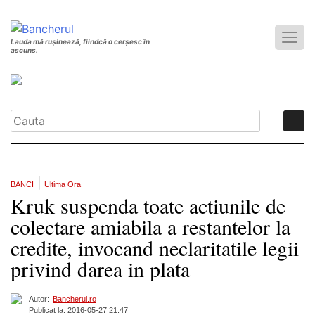
Lauda mă rușinează, fiindcă o cerșesc în
ascuns.
|
BANCI
Ultima Ora
Kruk suspenda toate actiunile de
colectare amiabila a restantelor la
credite, invocand neclaritatile legii
privind darea in plata
Autor:
Bancherul.ro
Publicat la: 2016-05-27 21:47