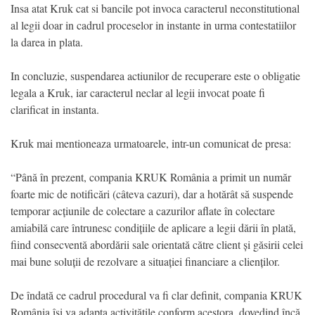
Insa atat Kruk cat si bancile pot invoca caracterul neconstitutional
al legii doar in cadrul proceselor in instante in urma contestatiilor
la darea in plata.
In concluzie, suspendarea actiunilor de recuperare este o obligatie
legala a Kruk, iar caracterul neclar al legii invocat poate fi
clarificat in instanta.
Kruk mai mentioneaza urmatoarele, intr-un comunicat de presa:
“Până în prezent, compania KRUK România a primit un număr
foarte mic de notificări (câteva cazuri), dar a hotărât să suspende
temporar acțiunile de colectare a cazurilor aflate în colectare
amiabilă care întrunesc condițiile de aplicare a legii dării în plată,
fiind consecventă abordării sale orientată către client și găsirii celei
mai bune soluții de rezolvare a situației financiare a clienților.
De îndată ce cadrul procedural va fi clar definit, compania KRUK
România își va adapta activitățile conform acestora, dovedind încă