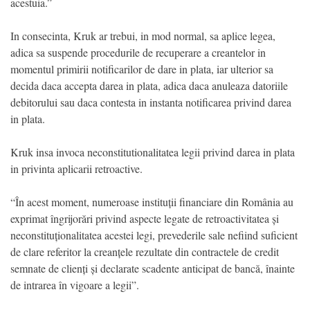
acestuia.”
In consecinta, Kruk ar trebui, in mod normal, sa aplice legea,
adica sa suspende procedurile de recuperare a creantelor in
momentul primirii notificarilor de dare in plata, iar ulterior sa
decida daca accepta darea in plata, adica daca anuleaza datoriile
debitorului sau daca contesta in instanta notificarea privind darea
in plata.
Kruk insa invoca neconstitutionalitatea legii privind darea in plata
in privinta aplicarii retroactive.
“În acest moment, numeroase instituții financiare din România au
exprimat îngrijorări privind aspecte legate de retroactivitatea și
neconstituționalitatea acestei legi, prevederile sale nefiind suficient
de clare referitor la creanțele rezultate din contractele de credit
semnate de clienți și declarate scadente anticipat de bancă, înainte
de intrarea în vigoare a legii”.