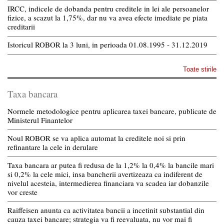
IRCC, indicele de dobanda pentru creditele in lei ale persoanelor
fizice, a scazut la 1,75%, dar nu va avea efecte imediate pe piata
creditarii
Istoricul ROBOR la 3 luni, in perioada 01.08.1995 - 31.12.2019
Toate stirile
Taxa bancara
Normele metodologice pentru aplicarea taxei bancare, publicate de
Ministerul Finantelor
Noul ROBOR se va aplica automat la creditele noi si prin
refinantare la cele in derulare
Taxa bancara ar putea fi redusa de la 1,2% la 0,4% la bancile mari
si 0,2% la cele mici, insa bancherii avertizeaza ca indiferent de
nivelul acesteia, intermedierea financiara va scadea iar dobanzile
vor creste
Raiffeisen anunta ca activitatea bancii a incetinit substantial din
cauza taxei bancare; strategia va fi reevaluata, nu vor mai fi