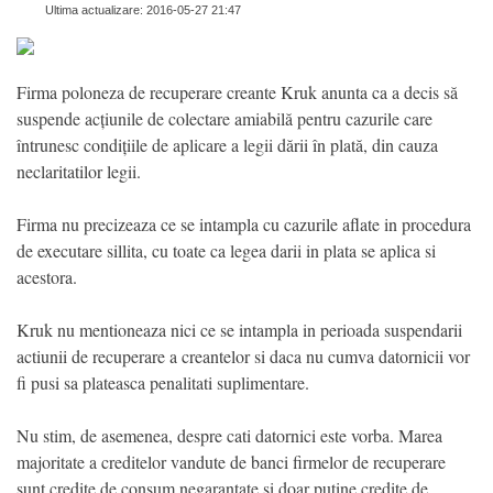
Ultima actualizare: 2016-05-27 21:47
Firma poloneza de recuperare creante Kruk anunta ca a decis să
suspende acțiunile de colectare amiabilă pentru cazurile care
întrunesc condițiile de aplicare a legii dării în plată, din cauza
neclaritatilor legii.
Firma nu precizeaza ce se intampla cu cazurile aflate in procedura
de executare sillita, cu toate ca legea darii in plata se aplica si
acestora.
Kruk nu mentioneaza nici ce se intampla in perioada suspendarii
actiunii de recuperare a creantelor si daca nu cumva datornicii vor
fi pusi sa plateasca penalitati suplimentare.
Nu stim, de asemenea, despre cati datornici este vorba. Marea
majoritate a creditelor vandute de banci firmelor de recuperare
sunt credite de consum negarantate si doar putine credite de