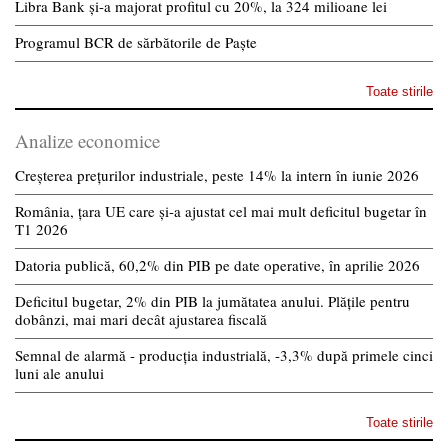
Libra Bank și-a majorat profitul cu 20%, la 324 milioane lei
Programul BCR de sărbătorile de Paște
Toate stirile
Analize economice
Creșterea prețurilor industriale, peste 14% la intern în iunie 2026
România, țara UE care și-a ajustat cel mai mult deficitul bugetar în
T1 2026
Datoria publică, 60,2% din PIB pe date operative, în aprilie 2026
Deficitul bugetar, 2% din PIB la jumătatea anului. Plățile pentru
dobânzi, mai mari decât ajustarea fiscală
Semnal de alarmă - producția industrială, -3,3% după primele cinci
luni ale anului
Toate stirile