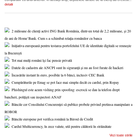
detalii
2 milioane de clienți activi ING Bank România, dintr-un total de 2,2 milioane, și 20
de ani de Home’Bank. Cum s-a schimbat relația românilor cu banca
Inițiativa europeană pentru testarea portofelului UE de identitate digitală se reunește
la București
Tot mai mulți români își fac pensie privată
Datele de cadastru ale ANCPI sunt în siguranță și nu au fost furate de hackeri
Încasările instant în euro, posibile la 6 bănci, inclusiv CEC Bank
Cumpărăturile pe Emag se pot face mai simplu decât cu cardul, prin Ropay
Phishingul este acum vishing prin spoofing: escrocii se dau la telefon drept
bancheri, polițiști sau inspectori ANAF
Băncile cer Consiliului Concurenței să publice probele privind pretinsa manipulare a
ROBOR
Băncile europene pot verifica românii la Biroul de Credit
Cardul Multicurrency, în zece valute, util pentru călătorii în străinătate
Vezi toate stirile