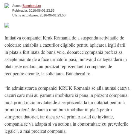
Autor:
Bancherul.ro
Publicat la: 2016-06-01 23:56
Ultima actualizare: 2016-06-01 23:56
Initiativa companiei Kruk Romania de a suspenda activitatile de
colectare amiabila a cazurilor eligibile pentru aplicarea legii darii
in plata a fost luata de buna voie, deoarece compania prefera sa
astepte inainte de a face urmatorii pasi, motivand ca legea darii in
plata este neclara, au precizat reprezentantii companiei de
recuperare creante, la solicitarea Bancherul.ro.
“In administrarea companiei KRUK Romania se afla numai cateva
cazuri care mai au garantii imobiliare si pana in prezent compania
nu a primit nicio invitatie de a se prezenta la un notariat pentru a
primi o ofertă de dare a unui bun imobiliar în plată pentru
stimgerea datoriei, iar daca se va primi o astfel de invitatie,
compania se va adapta si va actiona in conformitate cu prevederile
legale”, a mai precizat compania.