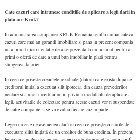
Cate cazuri care intrunesc conditiile de aplicare a legii darii in
plata are Kruk?
In administrarea companiei KRUK Romania se afla numai cateva
cazuri care mai au garantii imobiliare si pana in prezent compania
nu a primit nicio invitatie de a se prezenta la un notariat pentru a
primi o ofertă de dare a unui bun imobiliar în plată pentru
stimgerea datoriei.
In ceea ce priveste creantele reziduale (datorii care exista dupa ce
creditorul initial a executat silit ipoteca), din cauza prevederilor
neclare si a unor incertitudini in privinta modalitatii de aplicare a
legii, activitatile de colectare pentru aceste cazuri vor fi suspendate
de catre companie si se va evalua fiecare caz in parte.
Legea nu este de asemenea clară în ceea ce privește costurile de
executare silită inițiată de un creditor de buna credinta. În prezent,
legea nu stipulează cine va acoperi costurile executării care vor fi