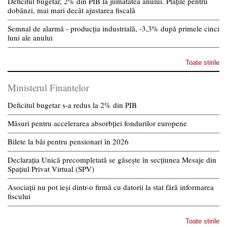
Deficitul bugetar, 2% din PIB la jumătatea anului. Plățile pentru
dobânzi, mai mari decât ajustarea fiscală
Semnal de alarmă - producția industrială, -3,3% după primele cinci
luni ale anului
Toate stirile
Ministerul Finantelor
Deficitul bugetar s-a redus la 2% din PIB
Măsuri pentru accelerarea absorbției fondurilor europene
Bilete la băi pentru pensionari în 2026
Declarația Unică precompletată se găsește în secțiunea Mesaje din
Spațiul Privat Virtual (SPV)
Asociații nu pot ieși dintr-o firmă cu datorii la stat fără informarea
fiscului
Toate stirile