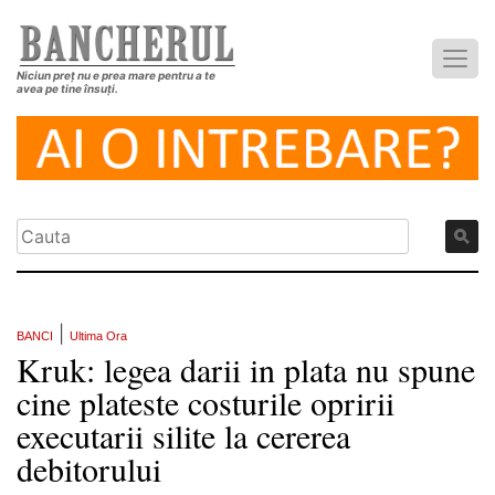
Niciun preț nu e prea mare pentru a te
avea pe tine însuți.
|
BANCI
Ultima Ora
Kruk: legea darii in plata nu spune
cine plateste costurile opririi
executarii silite la cererea
debitorului