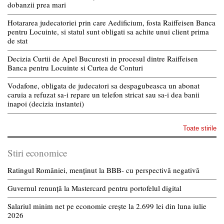
dobanzii prea mari
Hotararea judecatoriei prin care Aedificium, fosta Raiffeisen Banca
pentru Locuinte, si statul sunt obligati sa achite unui client prima
de stat
Decizia Curtii de Apel Bucuresti in procesul dintre Raiffeisen
Banca pentru Locuinte si Curtea de Conturi
Vodafone, obligata de judecatori sa despagubeasca un abonat
caruia a refuzat sa-i repare un telefon stricat sau sa-i dea banii
inapoi (decizia instantei)
Toate stirile
Stiri economice
Ratingul României, menținut la BBB- cu perspectivă negativă
Guvernul renunță la Mastercard pentru portofelul digital
Salariul minim net pe economie crește la 2.699 lei din luna iulie
2026