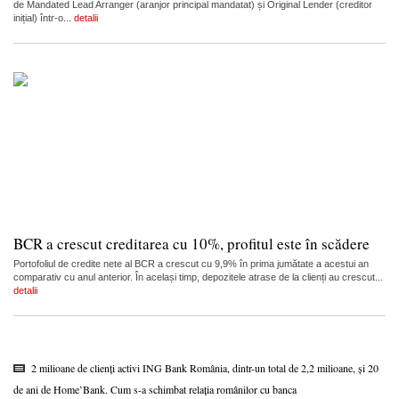
de Mandated Lead Arranger (aranjor principal mandatat) și Original Lender (creditor
inițial) într-o...
detalii
BCR a crescut creditarea cu 10%, profitul este în scădere
Portofoliul de credite nete al BCR a crescut cu 9,9% în prima jumătate a acestui an
comparativ cu anul anterior. În același timp, depozitele atrase de la clienți au crescut...
detalii
2 milioane de clienți activi ING Bank România, dintr-un total de 2,2 milioane, și 20
de ani de Home’Bank. Cum s-a schimbat relația românilor cu banca