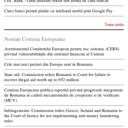
CEC Bank - Ghid utilizare token sub forma de card bancar
Cinci banci permit platile cu telefonul mobil prin Google Pay
Toate stirile
Noutati Comisia Europeana
Avertismentul Comitetului European pentru risc sistemic (CERS)
privind vulnerabilitățile din sistemul financiar al Uniunii
Cele mai mici preturi din Europa sunt in Romania
State aid: Commission refers Romania to Court for failure to
recover illegal aid worth up to €92 million
Comisia Europeana publica raportul privind progresele inregistrate
de Romania in cadrul mecanismului de cooperare si de verificare
(MCV)
Infringements: Commission refers Greece, Ireland and Romania to
the Court of Justice for not implementing anti-money laundering
rules