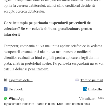
oprite la cererea debitorului, atunci când creditorul decide să
accepte cererea debitorului.
Ce se intampla pe perioada suspendarii procedurii de
colectare? Se vor calcula dobanzi penalizatoare pentru
intarzieri?
Temporar, compania nu va mai initia apeluri telefonice in vederea
recuperarii creantelor si nici nu va mai transmite notificari
clientilor evaluati ca fiind eligibili pentru aplicare a legii darii in
plata, aflati in portofoliul nostru. Pe perioada suspendarii nu se vor
calcula dobanzi penalizatoare.
Tipareste detalii
Trimite pe mail
Facebook
LinkedIn
WhatsApp
Vizualizari:
4497
Taguri:
credite ipotecare
darea in plata
Kruk
lege darea in plata