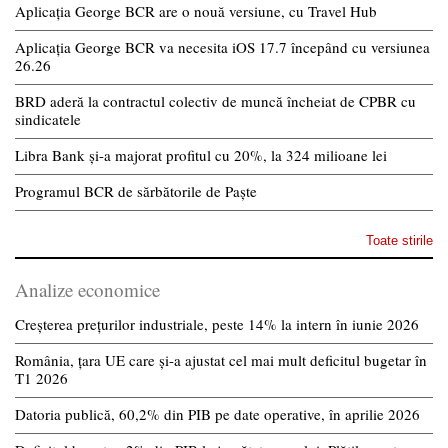
Aplicația George BCR are o nouă versiune, cu Travel Hub
Aplicația George BCR va necesita iOS 17.7 începând cu versiunea
26.26
BRD aderă la contractul colectiv de muncă încheiat de CPBR cu
sindicatele
Libra Bank și-a majorat profitul cu 20%, la 324 milioane lei
Programul BCR de sărbătorile de Paște
Toate stirile
Analize economice
Creșterea prețurilor industriale, peste 14% la intern în iunie 2026
România, țara UE care și-a ajustat cel mai mult deficitul bugetar în
T1 2026
Datoria publică, 60,2% din PIB pe date operative, în aprilie 2026