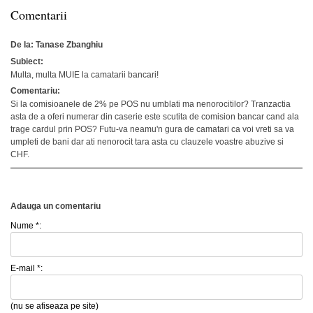
Comentarii
De la: Tanase Zbanghiu
Subiect:
Multa, multa MUIE la camatarii bancari!
Comentariu:
Si la comisioanele de 2% pe POS nu umblati ma nenorocitilor? Tranzactia
asta de a oferi numerar din caserie este scutita de comision bancar cand ala
trage cardul prin POS? Futu-va neamu'n gura de camatari ca voi vreti sa va
umpleti de bani dar ati nenorocit tara asta cu clauzele voastre abuzive si
CHF.
Adauga un comentariu
Nume *:
E-mail *:
(nu se afiseaza pe site)