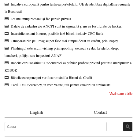
Inițiativa europeană pentru testarea portofelului UE de identitate digitală se reunește
la București
Tot mai mulți români își fac pensie privată
Datele de cadastru ale ANCPI sunt în siguranță și nu au fost furate de hackeri
Încasările instant în euro, posibile la 6 bănci, inclusiv CEC Bank
Cumpărăturile pe Emag se pot face mai simplu decât cu cardul, prin Ropay
Phishingul este acum vishing prin spoofing: escrocii se dau la telefon drept
bancheri, polițiști sau inspectori ANAF
Băncile cer Consiliului Concurenței să publice probele privind pretinsa manipulare a
ROBOR
Băncile europene pot verifica românii la Biroul de Credit
Cardul Multicurrency, în zece valute, util pentru călătorii în străinătate
Vezi toate stirile
English
Contact