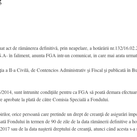
at act de rămânerea definitivă, prin neapelare, a hotărârii nr.132/16.02
 S.A- în faliment, anunta FGA intr-un comunicat, in care mai arata urmat
ia a II-a Civilă, de Contencios Administrativ și Fiscal și publicată în B
85/2014, sunt întrunite condițiile pentru ca FGA să poată demara efectuarea
e aprobate la plată de către Comisia Specială a Fondului.
irilor, orice persoană care pretinde un drept de creanţă de asigurări împo
ată Fondului în termen de 90 de zile de la data rămânerii definitive a ho
017 sau de la data naşterii dreptului de creanţă, atunci când acesta s-a năs