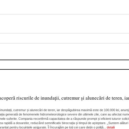
acoperă riscurile de inundații, cutremur și alunecări de teren,
de inundații, cutremur și alunecări de teren, iar despăgubirea maximă este de 100.000 lei, an
 generată de fenomenele hidrometeorologice severe din ultimele zile, care au afectat numeroas
unele suferite. Compania reconfirmă capacitatea de a răspunde prompt și eficient tuturor solicit
a rapidă a dosarelor, reducând semnificativ birocrația și timpul de așteptare. „Suntem alături 
antat pentru locuințele asigurate. Îi încurajăm pe toți cei care dețin o poliță...
detalii