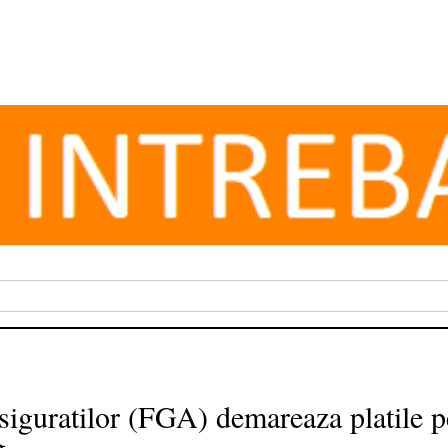
siguratilor (FGA) demareaza platile p
g