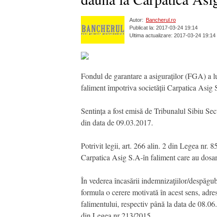
Autor:
Bancherul.ro
Publicat la: 2017-03-24 19:14
Ultima actualizare: 2017-03-24 19:14
Fondul de garantare a asiguraților (FGA) a lu
faliment împotriva societății Carpatica Asig
Sentința a fost emisă de Tribunalul Sibiu Secț
din data de 09.03.2017.
Potrivit legii, art. 266 alin. 2 din Legea nr. 
Carpatica Asig S.A-în faliment care au dosar
În vederea încasării indemnizaţiilor/despăgub
formula o cerere motivată în acest sens, adres
falimentului, respectiv până la data de 08.06.2
din Legea nr 213/2015.