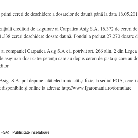
rimi cereri de deschidere a dosarelor de daună până la data 18.05.201
ialii creditori de asigurare ai Carpatica Asig S.A. 16.372 de cereri de p
.338 cereri deschidere dosare daună. Fondul a preluat 27.270 dosare d
i ai companiei Carpatica Asig S.A că, potrivit art. 266 alin. 2 din Lege
ii de asigurări doar către petenții care au depus cereri de plată și care au
ditor.
a Asig S.A. pot depune, atât electronic cât și fizic, la sediul FGA, cerer
disponibile și online la adresa: http://www.fgaromania.ro/formulare
 (FGA)
Publicitate inselatoare