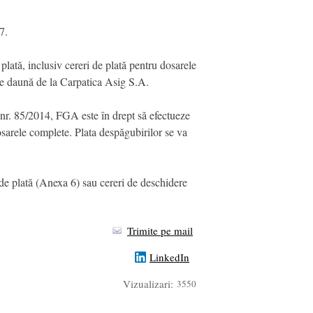
7.
lată, inclusiv cereri de plată pentru dosarele
e daună de la Carpatica Asig S.A.
a nr. 85/2014, FGA este în drept să efectueze
 dosarele complete. Plata despăgubirilor se va
i de plată (Anexa 6) sau cereri de deschidere
Trimite pe mail
LinkedIn
Vizualizari:
3550