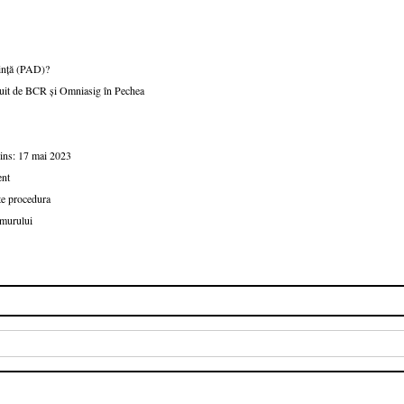
uință (PAD)?
ratuit de BCR și Omniasig în Pechea
oins: 17 mai 2023
ent
te procedura
emurului