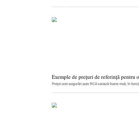
Exemple de prețuri de referință pentru 
Prețul unei asigurări auto RCA variază foarte mult, în funcț