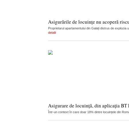
Asigurările de locuințe nu acoperă risc
Proprietarul apartamentului din Galați distrus de explozia u
detalii
Asigurare de locuință, din aplicația BT
Într-un context în care doar 18% dintre locuințele din Româ