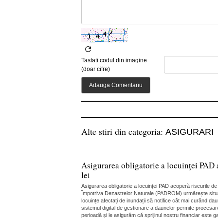
Tastati codul din imagine
(doar cifre)
Alte stiri din categoria:
ASIGURARI
Asigurarea obligatorie a locuinței PAD 
lei
Asigurarea obligatorie a locuinței PAD acoperă riscurile 
Împotriva Dezastrelor Naturale (PADROM) urmărește situația
locuințe afectați de inundații să notifice cât mai curând da
sistemul digital de gestionare a daunelor permite procesare
perioadă și le asigurăm că sprijinul nostru financiar este gar