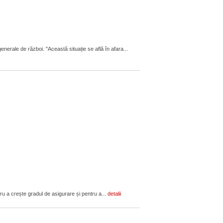
enerale de război. "Această situație se află în afara...
ru a crește gradul de asigurare și pentru a...
detalii