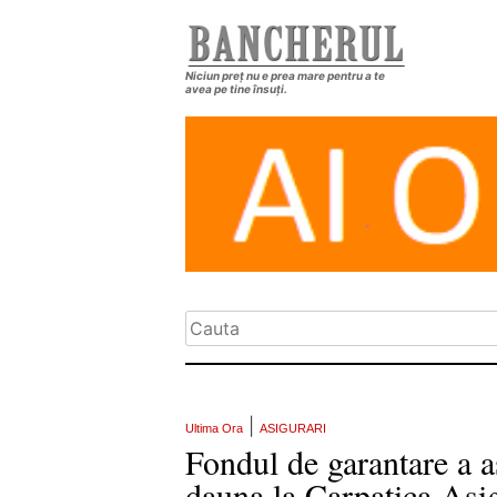
Niciun preț nu e prea mare pentru a te
avea pe tine însuți.
|
Ultima Ora
ASIGURARI
Fondul de garantare a a
dauna la Carpatica Asi