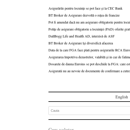
Asigurările pentru locuințe se pot face și la CEC Bank
BT Broker de Asigurare dezvoltă o rețea de francize
Pot fi amendat dacă nu am asigurare obligatorie pentru loc
Polițe de asigurare obligatorie a locuinței (PAD) oferite g
DallBogg Life and Health AD, interzisă de ASF
BT Broker de Asigurare își diversifică afacerea
Data de la care FGA face plati pentru asigurarile RCA Eur
Asigurarea împotriva dezastrelor, valabilă și in caz de falim
Dosarele de dauna Euroins se pot deschide la FGA: care es
Asiguratii nu au nevoie de documente de confirmare a cutr
English
Curs valutar