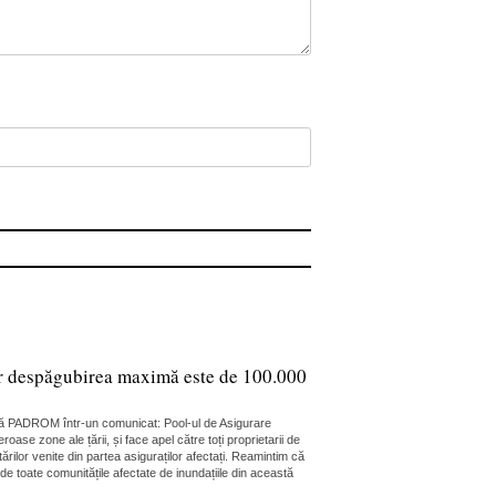
 iar despăgubirea maximă este de 100.000
unță PADROM într-un comunicat: Pool-ul de Asigurare
e zone ale țării, și face apel către toți proprietarii de
ărilor venite din partea asiguraților afectați. Reamintim că
de toate comunitățile afectate de inundațiile din această