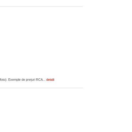
F (foto). Exemple de prețuri RCA...
detalii