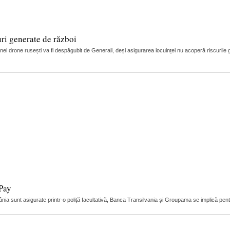
uri generate de război
nei drone rusești va fi despăgubit de Generali, deși asigurarea locuinței nu acoperă riscurile g
 Pay
nia sunt asigurate printr-o poliță facultativă, Banca Transilvania și Groupama se implică pent