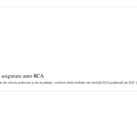
o asigurare auto RCA
ie de vârsta șoferului și de localitate, conform listei tarifelor de rferință RCA publicată de AS