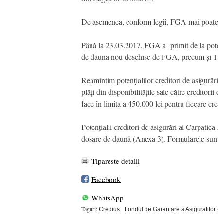
De asemenea, conform legii, FGA mai poate p
Până la 23.03.2017, FGA a primit de la potenț
de daună nou deschise de FGA, precum și 11
Reamintim potenţialilor creditori de asigurăr
plăţi din disponibilităţile sale către creditor
face în limita a 450.000 lei pentru fiecare cre
Potențialii creditori de asigurări ai Carpatic
dosare de daună (Anexa 3). Formularele sunt 
Tipareste detalii
Facebook
WhatsApp
Taguri:
Credius
Fondul de Garantare a Asiguratilor