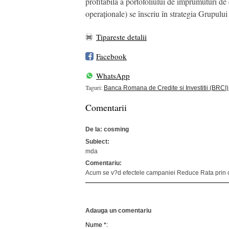
profitabilă a portofoliului de împrumuturi d
operaționale) se înscriu în strategia Grupului
Tipareste detalii
Facebook
WhatsApp
Taguri:
Banca Romana de Credite si Investitii (BRCI)
Comentarii
De la: cosming
Subiect:
mda
Comentariu:
Acum se v?d efectele campaniei Reduce Rata prin care 
Adauga un comentariu
Nume *: