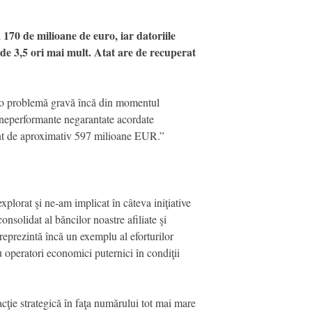
 170 de milioane de euro, iar datoriile
 de 3,5 ori mai mult. Atat are de recuperat
ă o problemă gravă încă din momentul
e neperformante negarantate acordate
tant de aproximativ 597 milioane EUR.”
xplorat şi ne-am implicat în câteva iniţiative
nsolidat al băncilor noastre afiliate şi
reprezintă încă un exemplu al eforturilor
u operatori economici puternici în condiţii
cţie strategică în faţa numărului tot mai mare