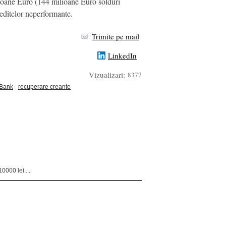
lioane Euro (144 milioane Euro solduri
reditelor neperformante.
Trimite pe mail
LinkedIn
Vizualizari:
8377
Bank
recuperare creante
0000 lei....