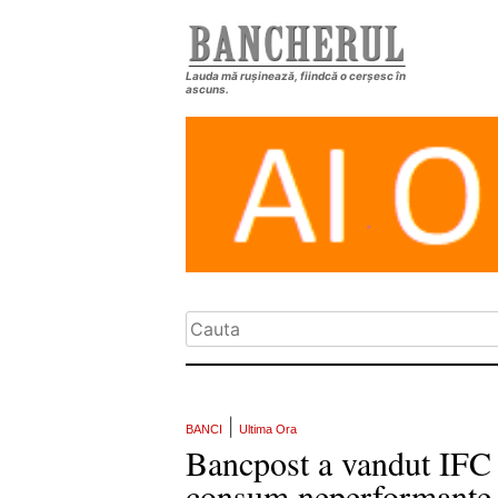
Lauda mă rușinează, fiindcă o cerșesc în
ascuns.
|
BANCI
Ultima Ora
Bancpost a vandut IFC 
consum neperformante, i