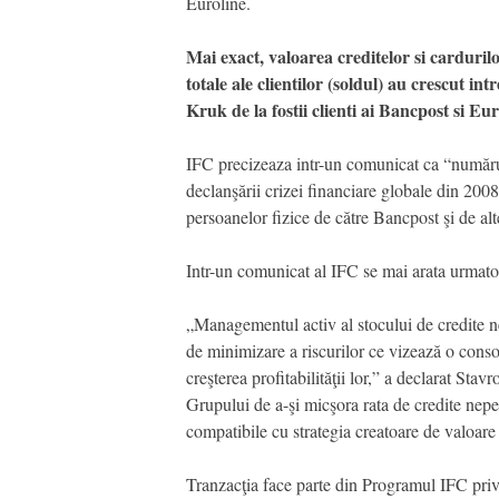
Euroline.
Mai exact, valoarea creditelor si carduril
totale ale clientilor (soldul) au crescut 
Kruk de la fostii clienti ai Bancpost si Eur
IFC precizeaza intr-un comunicat ca “număru
declanşării crizei financiare globale din 20
persoanelor fizice de către Bancpost şi de a
Intr-un comunicat al IFC se mai arata urmato
„Managementul activ al stocului de credite nep
de minimizare a riscurilor ce vizează o consol
creşterea profitabilităţii lor,” a declarat S
Grupului de a-şi micşora rata de credite neper
compatibile cu strategia creatoare de valoare
Tranzacţia face parte din Programul IFC privi