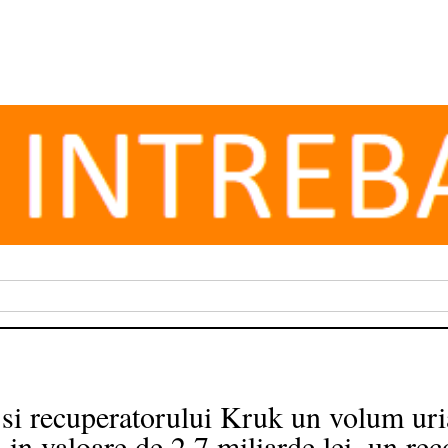
si recuperatorului Kruk un volum uria
n valoare de 2,7 miliarde lei, un rec