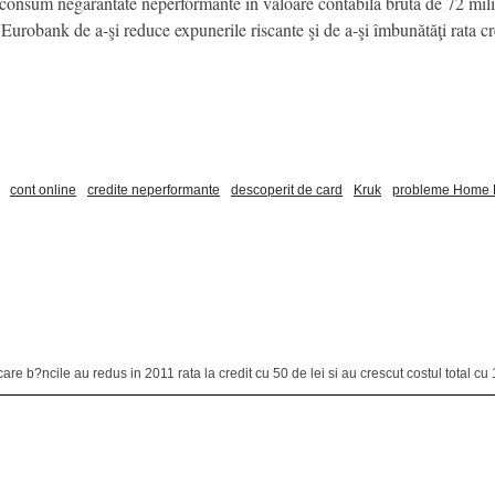
e consum negarantate neperformante în valoare contabilă brută de 72 mi
 Eurobank de a-şi reduce expunerile riscante şi de a-şi îmbunătăţi rata c
cont online
credite neperformante
descoperit de card
Kruk
probleme Home 
b?ncile au redus in 2011 rata la credit cu 50 de lei si au crescut costul total cu 1