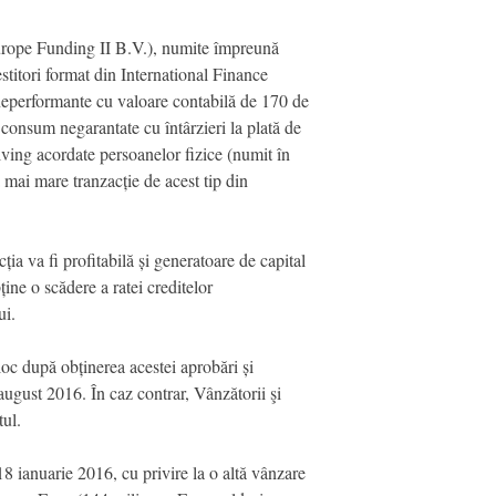
rope Funding II B.V.), numite împreună
stitori format din International Finance
i neperformante cu valoare contabilă de 170 de
 consum negarantate cu întârzieri la plată de
olving acordate persoanelor fizice (numit în
 mai mare tranzacție de acest tip din
ia va fi profitabilă și generatoare de capital
e o scădere a ratei creditelor
ui.
loc după obținerea acestei aprobări și
 august 2016. În caz contrar, Vânzătorii şi
tul.
8 ianuarie 2016, cu privire la o altă vânzare