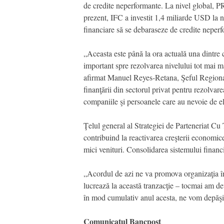
de credite neperformante. La nivel global, PR
prezent, IFC a investit 1,4 miliarde USD la ni
financiare să se debaraseze de credite neper
„Aceasta este până la ora actuală una dintre 
important spre rezolvarea nivelului tot mai m
afirmat Manuel Reyes-Retana, Şeful Regional 
finanţării din sectorul privat pentru rezolvar
companiile şi persoanele care au nevoie de el
Ţelul general al Strategiei de Parteneriat 
contribuind la reactivarea creşterii economice
mici venituri. Consolidarea sistemului financi
„Acordul de azi ne va promova organizaţia înt
lucrează la această tranzacţie – tocmai am de
în mod cumulativ anul acesta, ne vom depăşi
Comunicatul Bancpost