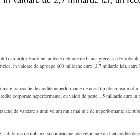
tul cardurilor Euroline, ambele detinute de banca greceasca Eurobank,
zice, in valoare de aproape 600 milioane euro (2,7 miliarde lei), catr
i mare tranzactie de credite neperformante de acest tip (de consum) d
edite corporate neperformante, cu valori de peste 1,5 miliarde euro in t
anzactie de vanzare a unui volum mult mai mic de neperformante ale sub
e, sub forma de dobanzi si comisioane, ale celor care au luat credite de 