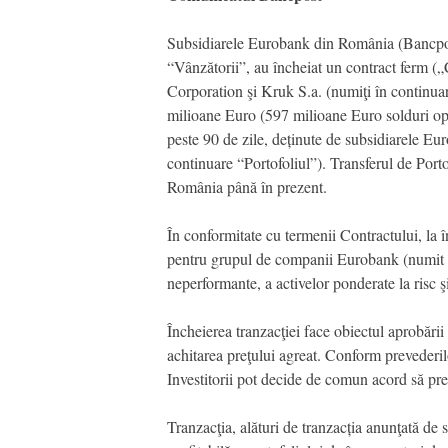
Subsidiarele Eurobank din România (Bancpo
“Vânzătorii”, au încheiat un contract ferm („C
Corporation şi Kruk S.a. (numiţi în continuar
milioane Euro (597 milioane Euro solduri oper
peste 90 de zile, deținute de subsidiarele Eur
continuare “Portofoliul”). Transferul de Port
România până în prezent.
În conformitate cu termenii Contractului, la î
pentru grupul de companii Eurobank (numit î
neperformante, a activelor ponderate la risc şi
Încheierea tranzacţiei face obiectul aprobări
achitarea preţului agreat. Conform prevederilo
Investitorii pot decide de comun acord să pre
Tranzacţia, alături de tranzacția anunţată de