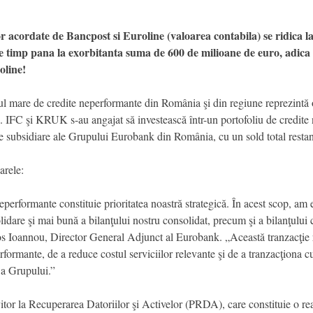
or acordate de Bancpost si Euroline (valoarea contabila) se ridica la
intre timp pana la exorbitanta suma de 600 de milioane de euro, adica
oline!
l mare de credite neperformante din România şi din regiune reprezint
08. IFC şi KRUK s-au angajat să investească într-un portofoliu de credit
lte subsidiare ale Grupului Eurobank din România, cu un sold total res
arele:
erformante constituie prioritatea noastră strategică. În acest scop, am e
idare şi mai bună a bilanţului nostru consolidat, precum şi a bilanţului co
tavros Ioannou, Director General Adjunct al Eurobank. „Această tranzacţie 
formante, de a reduce costul serviciilor relevante şi de a tranzacţiona c
 a Grupului.”
tor la Recuperarea Datoriilor şi Activelor (PRDA), care constituie o rea