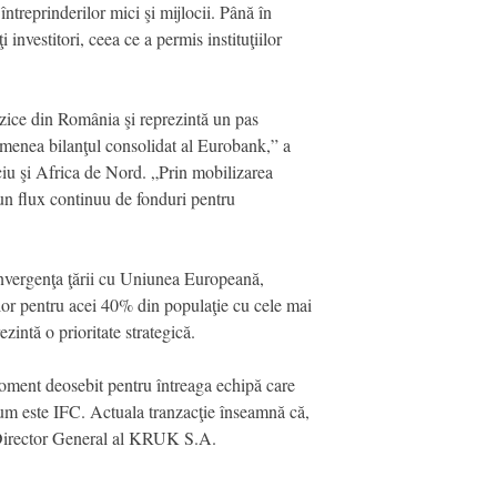
treprinderilor mici şi mijlocii. Până în
investitori, ceea ce a permis instituţiilor
izice din România şi reprezintă un pas
semenea bilanţul consolidat al Eurobank,” a
iu şi Africa de Nord. „Prin mobilizarea
 un flux continuu de fonduri pentru
onvergenţa ţării cu Uniunea Europeană,
rilor pentru acei 40% din populaţie cu cele mai
zintă o prioritate strategică.
 moment deosebit pentru întreaga echipă care
 cum este IFC. Actuala tranzacţie înseamnă că,
, Director General al KRUK S.A.