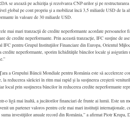
DA se axează pe achiziţia şi rezolvarea CNP-urilor şi pe restructurarea în
vel global pe cont propriu şi a mobilizat încă 3,5 miliarde USD de la alţi 
formante în valoare de 30 miliarde USD.
cele mai mari tranzacţii de credite neperformante acordate persoanelor f
are de credite neperformante. Prin această tranzacţie, IFC susţine de a
IFC pentru Grupul Instituţiilor Financiare din Europa, Orientul Mijloc
ea credite neperformante, sporim lichidităţile băncilor locale şi asigurăm
e.”
Cu Ţara a Grupului Băncii Mondiale pentru România este să accelereze c
, la reducerea sărăciei în ritm mai rapid şi la susţinerea creşterii venitu
ar local prin susţinerea băncilor în reducerea credite neperformante repre
r-o ligă mai înaltă, a jucătorilor financiari de frunte ai lumii. Este un
venit un partener valoros pentru cele mai mari instituţii internaţionale,
 suma investiţiilor anuale record din România,” a afirmat Piotr Krupa