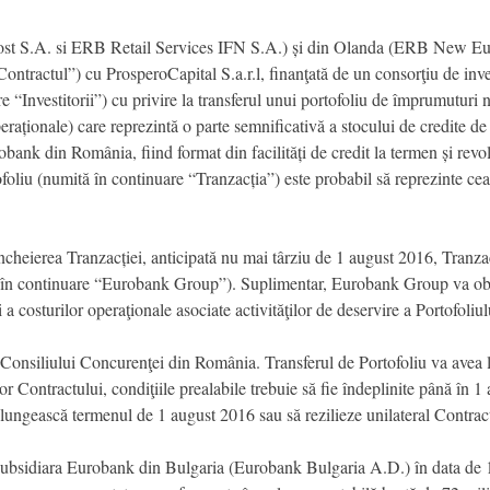
st S.A. si ERB Retail Services IFN S.A.) și din Olanda (ERB New Eu
ontractul”) cu ProsperoCapital S.a.r.l, finanţată de un consorţiu de inve
e “Investitorii”) cu privire la transferul unui portofoliu de împrumutur
aționale) care reprezintă o parte semnificativă a stocului de credite de
obank din România, fiind format din facilități de credit la termen și rev
ofoliu (numită în continuare “Tranzacția”) este probabil să reprezinte cea
ncheierea Tranzacției, anticipată nu mai târziu de 1 august 2016, Tranzacț
n continuare “Eurobank Group”). Suplimentar, Eurobank Group va obțin
 a costurilor operaţionale asociate activităţilor de deservire a Portofoliul
i Consiliului Concurenţei din România. Transferul de Portofoliu va avea 
r Contractului, condiţiile prealabile trebuie să fie îndeplinite până în 1
lungească termenul de 1 august 2016 sau să rezilieze unilateral Contrac
 subsidiara Eurobank din Bulgaria (Eurobank Bulgaria A.D.) în data de 1