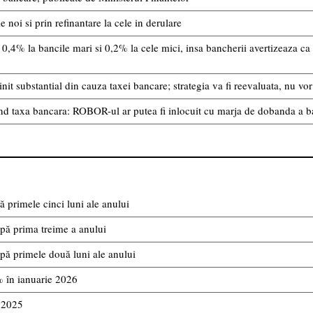
noi si prin refinantare la cele in derulare
0,4% la bancile mari si 0,2% la cele mici, insa bancherii avertizeaza ca 
init substantial din cauza taxei bancare; strategia va fi reevaluata, nu v
nd taxa bancara: ROBOR-ul ar putea fi inlocuit cu marja de dobanda a b
 primele cinci luni ale anului
pă prima treime a anului
pă primele două luni ale anului
% în ianuarie 2026
i 2025