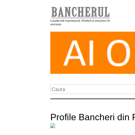
Lauda mă rușinează, fiindcă o cerșesc în
ascuns.
Profile Bancheri din