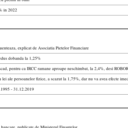
4% in 2022
uenteaza, explicat de Asociatia Pietelor Financiare
edus dobanda la 1,25%
nu scad, pentru ca IRCC ramane aproape neschimbat, la 2,4%, desi ROBOR
lei ale persoanelor fizice, a scazut la 1,75%, dar nu va avea efecte imedi
8.1995 - 31.12.2019
bancare, publicate de Ministerul Finantelor