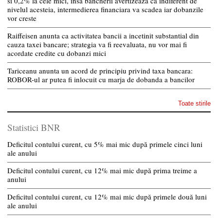
si 0,2% la cele mici, insa bancherii avertizeaza ca indiferent de
nivelul acesteia, intermedierea financiara va scadea iar dobanzile
vor creste
Raiffeisen anunta ca activitatea bancii a incetinit substantial din
cauza taxei bancare; strategia va fi reevaluata, nu vor mai fi
acordate credite cu dobanzi mici
Tariceanu anunta un acord de principiu privind taxa bancara:
ROBOR-ul ar putea fi inlocuit cu marja de dobanda a bancilor
Toate stirile
Statistici BNR
Deficitul contului curent, cu 5% mai mic după primele cinci luni
ale anului
Deficitul contului curent, cu 12% mai mic după prima treime a
anului
Deficitul contului curent, cu 12% mai mic după primele două luni
ale anului