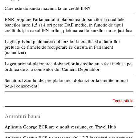
Care este dobanda maxima la un credit IFN?
BNR propune Parlamentului plafonarea dobanzilor la creditele
bancilor intre 1,5 si 4 ori peste DAE medie, in functie de tipul
creditului; in cazul IFN-urilor, plafonarea dobanzilor nu se justifica
Legile privind plafonarea dobanzilor la credite si a datoriilor
preluate de firmele de recuperare se discuta in Parlament
(actualizat)
Legea privind plafonarea dobanzilor la credite nu a fost inclusa pe
ordinea de zi a comisiilor din Camera Deputatilor
Senatorul Zamfir, despre plafonarea dobanzilor la credite: numai
bou-i consecvent!
Toate stirile
Anunturi banci
Aplicația George BCR are o nouă versiune, cu Travel Hub
Aplicația George BCR va necesita iOS 17.7 începând cu versiunea