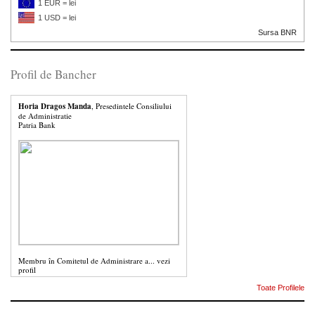
1 EUR = lei
1 USD = lei
Sursa BNR
Profil de Bancher
Horia Dragos Manda
, Presedintele Consiliului
de Administratie
Patria Bank
Membru în Comitetul de Administrare a...
vezi
profil
Toate Profilele