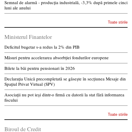
Semnal de alarmă - producția industrială, -3,3% după primele cinci
luni ale anului
Toate stirile
Ministerul Finantelor
Deficitul bugetar s-a redus la 2% din PIB
Măsuri pentru accelerarea absorbției fondurilor europene
Bilete la băi pentru pensionari în 2026
Declarația Unică precompletată se găsește în secțiunea Mesaje din
Spațiul Privat Virtual (SPV)
Asociații nu pot ieși dintr-o firmă cu datorii la stat fără informarea
fiscului
Toate stirile
Biroul de Credit