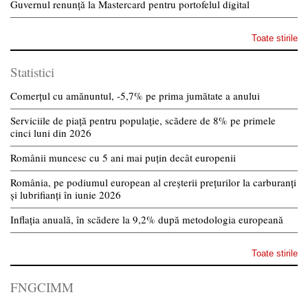
Guvernul renunță la Mastercard pentru portofelul digital
Toate stirile
Statistici
Comerțul cu amănuntul, -5,7% pe prima jumătate a anului
Serviciile de piață pentru populație, scădere de 8% pe primele
cinci luni din 2026
Românii muncesc cu 5 ani mai puțin decât europenii
România, pe podiumul european al creșterii prețurilor la carburanți
și lubrifianți în iunie 2026
Inflația anuală, în scădere la 9,2% după metodologia europeană
Toate stirile
FNGCIMM