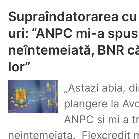
Supraîndatorarea cu 
uri: “ANPC mi-a spus
neîntemeiată, BNR c
lor”
„Astazi abia, 
plangere la Av
ANPC si mi a t
neintemeiata. Flexcredit 