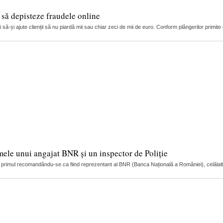
i să depisteze fraudele online
ă-și ajute clienții să nu piardă mii sau chiar zeci de mii de euro. Conform plângerilor primite de
mele unui angajat BNR și un inspector de Poliție
ci, primul recomandându-se ca fiind reprezentant al BNR (Banca Națională a României), celălalt