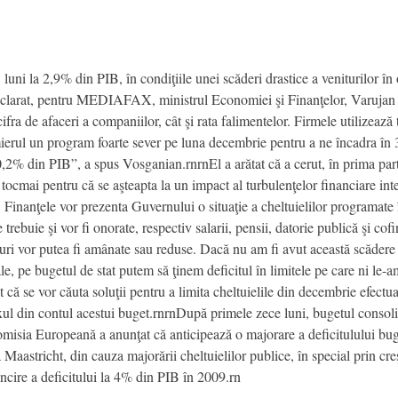
luni la 2,9% din PIB, în condiţiile unei scăderi drastice a veniturilor în 
declarat, pentru MEDIAFAX, ministrul Economiei şi Finanţelor, Varujan
 cifra de afaceri a companiilor, cât şi rata falimentelor. Firmele utilizează 
ierul un program foarte sever pe luna decembrie pentru a ne încadra în
0,2% din PIB”, a spus Vosganian.rnrnEl a arătat că a cerut, în prima par
tocmai pentru că se aşteapta la un impact al turbulenţelor financiare in
i, Finanţele vor prezenta Guvernului o situaţie a cheltuielilor programat
rebuie şi vor fi onorate, respectiv salarii, pensii, datorie publică şi co
uri vor putea fi amânate sau reduse. Dacă nu am fi avut această scădere de
le, pe bugetul de stat putem să ţinem deficitul în limitele pe care ni le
că se vor căuta soluţii pentru a limita cheltuielile din decembrie efectua
uxul din contul acestui buget.rnrnDupă primele zece luni, bugetul consol
misia Europeană a anunţat că anticipează o majorare a deficitulului bu
aastricht, din cauza majorării cheltuielilor publice, în special prin creşte
cire a deficitului la 4% din PIB în 2009.rn