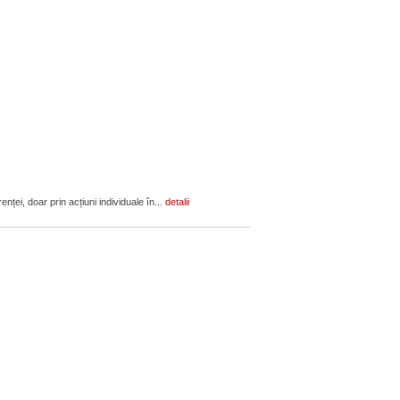
ței, doar prin acțiuni individuale în...
detalii