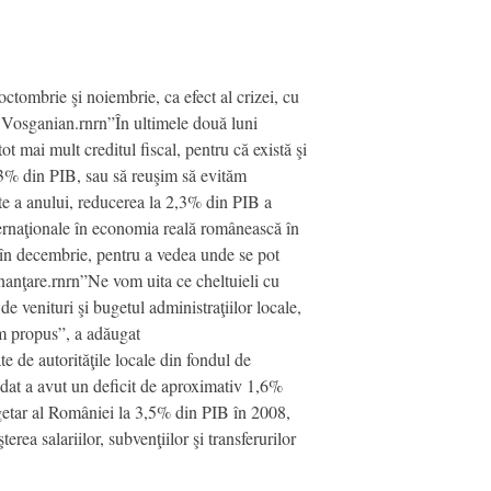
octombrie şi noiembrie, ca efect al crizei, cu
 Vosganian.rnrn”În ultimele două luni
tot mai mult creditul fiscal, pentru că există şi
 3% din PIB, sau să reuşim să evităm
te a anului, reducerea la 2,3% din PIB a
ternaţionale în economia reală românească în
e în decembrie, pentru a vedea unde se pot
finanţare.rnrn”Ne vom uita ce cheltuieli cu
 venituri şi bugetul administraţiilor locale,
-am propus”, a adăugat
te de autorităţile locale din fondul de
idat a avut un deficit de aproximativ 1,6%
getar al României la 3,5% din PIB în 2008,
rea salariilor, subvenţiilor şi transferurilor