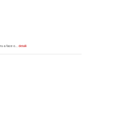
ru a face o...
detalii