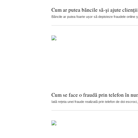
Cum ar putea băncile să-și ajute clienți
Băncile ar putea foarte ușor să depisteze fraudele online și s
Cum se face o fraudă prin telefon în nu
Iată rețeta unei fraude realizată prin telefon de doi escro