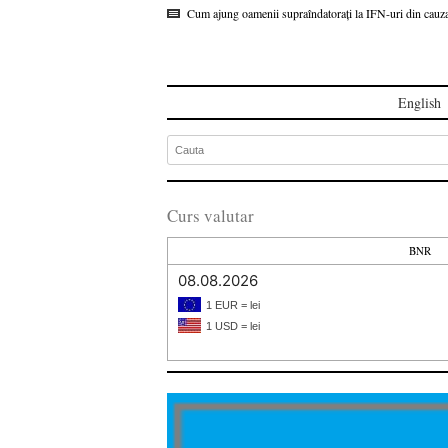
Cum ajung oamenii supraîndatorați la IFN-uri din cauza
English
Curs valutar
BNR
08.08.2026
1 EUR = lei
1 USD = lei