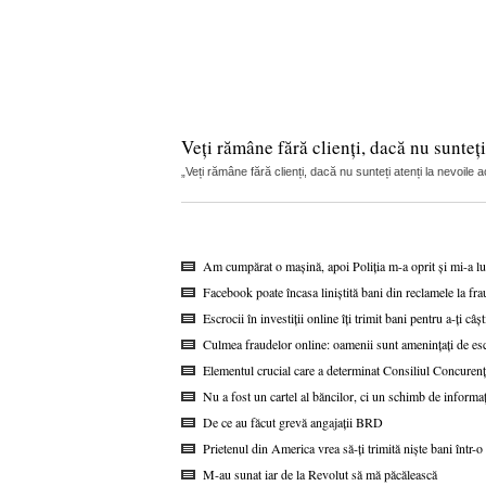
Veți rămâne fără clienți, dacă nu sunteți
„Veți rămâne fără clienți, dacă nu sunteți atenți la nevoile
Am cumpărat o mașină, apoi Poliția m-a oprit și mi-a lua
Facebook poate încasa liniștită bani din reclamele la 
Escrocii în investiții online îți trimit bani pentru a-ți câș
Culmea fraudelor online: oamenii sunt amenințați de e
Elementul crucial care a determinat Consiliul Concurenț
Nu a fost un cartel al băncilor, ci un schimb de inform
De ce au făcut grevă angajații BRD
Prietenul din America vrea să-ți trimită niște bani într-
M-au sunat iar de la Revolut să mă păcălească