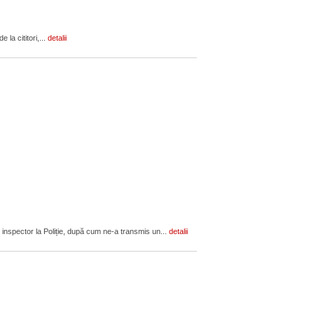
 la cititori,...
detalii
 inspector la Poliție, după cum ne-a transmis un...
detalii