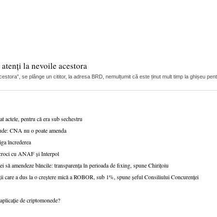
 atenți la nevoile acestora
 acestora”, se plânge un cititor, la adresa BRD, nemulțumit că este ținut mult timp la ghișeu pent
t actele, pentru că era sub sechestru
fraude: CNA nu o poate amenda
tiga încrederea
scroci cu ANAF și Interpol
ei să amendeze băncile: transparența în perioada de fixing, spune Chirițoiu
ații care a dus la o creștere mică a ROBOR, sub 1%, spune șeful Consiliului Concurenței
o aplicație de criptomonede?