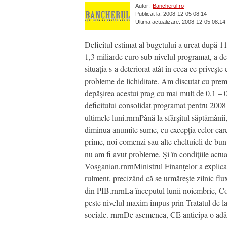
Autor:
Bancherul.ro
Publicat la: 2008-12-05 08:14
Ultima actualizare: 2008-12-05 08:14
Deficitul estimat al bugetului a urcat după 11 
1,3 miliarde euro sub nivelul programat, a 
situaţia s-a deteriorat atât în ceea ce priveşte
probleme de lichiditate. Am discutat cu prem
depăşirea acestui prag cu mai mult de 0,1 – 
deficitului consolidat programat pentru 2008 
ultimele luni.rnrnPână la sfârşitul săptămâni
diminua anumite sume, cu excepţia celor care t
prime, noi comenzi sau alte cheltuieli de bun
nu am fi avut probleme. Şi în condiţiile actua
Vosganian.rnrnMinistrul Finanţelor a explicat 
rulment, precizând că se urmăreşte zilnic fl
din PIB.rnrnLa începutul lunii noiembrie, Co
peste nivelul maxim impus prin Tratatul de la M
sociale. rnrnDe asemenea, CE anticipa o adân