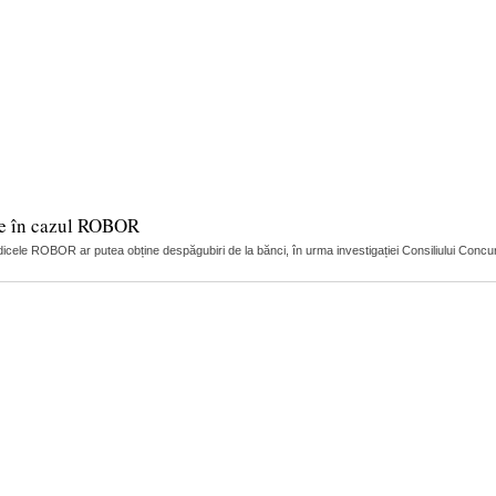
ție în cazul ROBOR
dicele ROBOR ar putea obține despăgubiri de la bănci, în urma investigației Consiliului Concuren