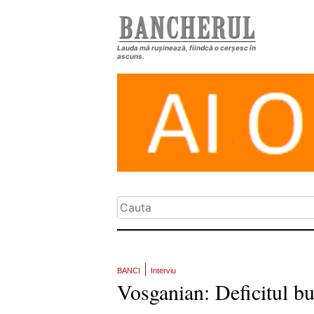
Lauda mă rușinează, fiindcă o cerșesc în
ascuns.
|
BANCI
Interviu
Vosganian: Deficitul bu