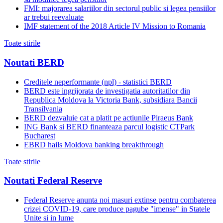
FMI: majorarea salariilor din sectorul public si legea pensiilor
ar trebui reevaluate
IMF statement of the 2018 Article IV Mission to Romania
Toate stirile
Noutati BERD
Creditele neperformante (npl) - statistici BERD
BERD este ingrijorata de investigatia autoritatilor din
Republica Moldova la Victoria Bank, subsidiara Bancii
Transilvania
BERD dezvaluie cat a platit pe actiunile Piraeus Bank
ING Bank si BERD finanteaza parcul logistic CTPark
Bucharest
EBRD hails Moldova banking breakthrough
Toate stirile
Noutati Federal Reserve
Federal Reserve anunta noi masuri extinse pentru combaterea
crizei COVID-19, care produce pagube "imense" in Statele
Unite si in lume