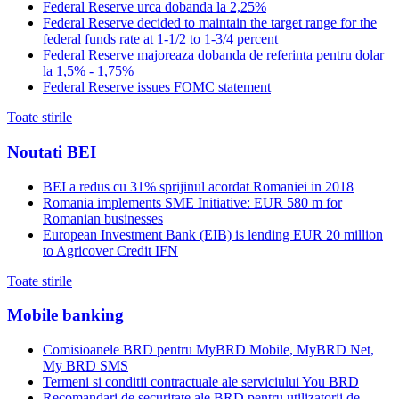
Federal Reserve urca dobanda la 2,25%
Federal Reserve decided to maintain the target range for the
federal funds rate at 1-1/2 to 1-3/4 percent
Federal Reserve majoreaza dobanda de referinta pentru dolar
la 1,5% - 1,75%
Federal Reserve issues FOMC statement
Toate stirile
Noutati BEI
BEI a redus cu 31% sprijinul acordat Romaniei in 2018
Romania implements SME Initiative: EUR 580 m for
Romanian businesses
European Investment Bank (EIB) is lending EUR 20 million
to Agricover Credit IFN
Toate stirile
Mobile banking
Comisioanele BRD pentru MyBRD Mobile, MyBRD Net,
My BRD SMS
Termeni si conditii contractuale ale serviciului You BRD
Recomandari de securitate ale BRD pentru utilizatorii de