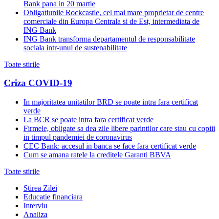
Bank pana in 20 martie
Obligatiunile Rockcastle, cel mai mare proprietar de centre
comerciale din Europa Centrala si de Est, intermediata de
ING Bank
ING Bank transforma departamentul de responsabilitate
sociala intr-unul de sustenabilitate
Toate stirile
Criza COVID-19
In majoritatea unitatilor BRD se poate intra fara certificat
verde
La BCR se poate intra fara certificat verde
Firmele, obligate sa dea zile libere parintilor care stau cu copiii
in timpul pandemiei de coronavirus
CEC Bank: accesul in banca se face fara certificat verde
Cum se amana ratele la creditele Garanti BBVA
Toate stirile
Stirea Zilei
Educatie financiara
Interviu
Analiza