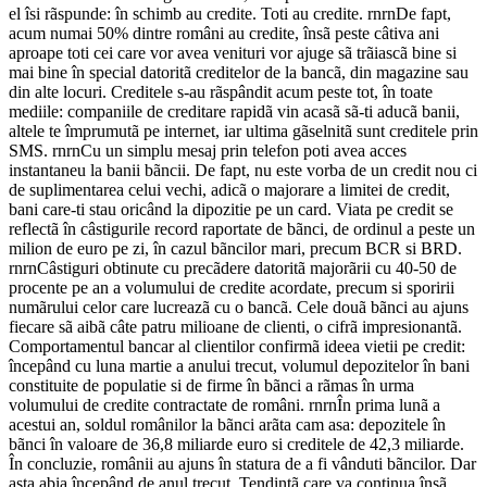
el îsi rãspunde: în schimb au credite. Toti au credite. rnrnDe fapt,
acum numai 50% dintre români au credite, însã peste câtiva ani
aproape toti cei care vor avea venituri vor ajuge sã trãiascã bine si
mai bine în special datoritã creditelor de la bancã, din magazine sau
din alte locuri. Creditele s-au rãspândit acum peste tot, în toate
mediile: companiile de creditare rapidã vin acasã sã-ti aducã banii,
altele te împrumutã pe internet, iar ultima gãselnitã sunt creditele prin
SMS. rnrnCu un simplu mesaj prin telefon poti avea acces
instantaneu la banii bãncii. De fapt, nu este vorba de un credit nou ci
de suplimentarea celui vechi, adicã o majorare a limitei de credit,
bani care-ti stau oricând la dipozitie pe un card. Viata pe credit se
reflectã în câstigurile record raportate de bãnci, de ordinul a peste un
milion de euro pe zi, în cazul bãncilor mari, precum BCR si BRD.
rnrnCâstiguri obtinute cu precãdere datoritã majorãrii cu 40-50 de
procente pe an a volumului de credite acordate, precum si sporirii
numãrului celor care lucreazã cu o bancã. Cele douã bãnci au ajuns
fiecare sã aibã câte patru milioane de clienti, o cifrã impresionantã.
Comportamentul bancar al clientilor confirmã ideea vietii pe credit:
începând cu luna martie a anului trecut, volumul depozitelor în bani
constituite de populatie si de firme în bãnci a rãmas în urma
volumului de credite contractate de români. rnrnÎn prima lunã a
acestui an, soldul românilor la bãnci arãta cam asa: depozitele în
bãnci în valoare de 36,8 miliarde euro si creditele de 42,3 miliarde.
În concluzie, românii au ajuns în statura de a fi vânduti bãncilor. Dar
asta abia începând de anul trecut. Tendintã care va continua însã,