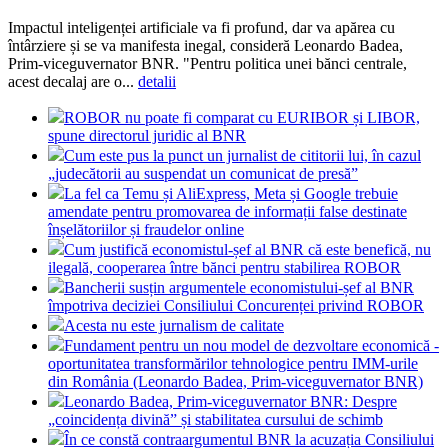
Impactul inteligenței artificiale va fi profund, dar va apărea cu
întârziere și se va manifesta inegal, consideră Leonardo Badea,
Prim-viceguvernator BNR. "Pentru politica unei bănci centrale,
acest decalaj are o...
detalii
ROBOR nu poate fi comparat cu EURIBOR și LIBOR,
spune directorul juridic al BNR
Cum este pus la punct un jurnalist de cititorii lui, în cazul
„judecătorii au suspendat un comunicat de presă”
La fel ca Temu și AliExpress, Meta și Google trebuie
amendate pentru promovarea de informații false destinate
înșelătoriilor și fraudelor online
Cum justifică economistul-șef al BNR că este benefică, nu
ilegală, cooperarea între bănci pentru stabilirea ROBOR
Bancherii susțin argumentele economistului-șef al BNR
împotriva deciziei Consiliului Concurenței privind ROBOR
Acesta nu este jurnalism de calitate
Fundament pentru un nou model de dezvoltare economică -
oportunitatea transformărilor tehnologice pentru IMM-urile
din România (Leonardo Badea, Prim-viceguvernator BNR)
Leonardo Badea, Prim-viceguvernator BNR: Despre
„coincidența divină” și stabilitatea cursului de schimb
În ce constă contraargumentul BNR la acuzația Consiliului