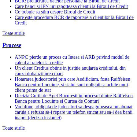
BCR: prelucrarea datelor personale la Biroul de Credit
Care banci si IFN-uri raporteaza clientii la Biroul de Credit
Ce trebuie sa stim despre Biroul de Credit
Care este procedura BCR de raportare a clientilor la Biroul de
Credit
Toate stirile
Procese
ANPC pierde un proces cu Intesa si ARB privind modul de
calcul al ratelor la credite
Un client Credius obtine in justitie anularea creditului, din
cauza dobanzii prea mari
Hotararea judecatoriei prin care Aedificium, fosta Raiffeisen
Banca pentru Locuinte, si statul sunt obligati sa achite unui
client prima de stat
Decizia Curtii de Apel Bucuresti in procesul dintre Raiffeisen
Banca pentru Locuinte si Curtea de Conturi
Vodafone, obligata de judecatori sa despagubeasca un abonat
caruia a refuzat sa-i repare un telefon stricat sau sa-i dea banii
inapoi (decizia instantei)
Toate stirile