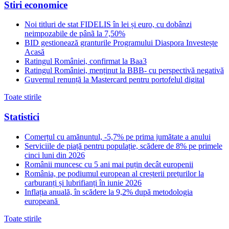
Stiri economice
Noi titluri de stat FIDELIS în lei și euro, cu dobânzi
neimpozabile de pânã la 7,50%
BID gestionează granturile Programului Diaspora Investește
Acasă
Ratingul României, confirmat la Baa3
Ratingul României, menținut la BBB- cu perspectivă negativă
Guvernul renunță la Mastercard pentru portofelul digital
Toate stirile
Statistici
Comerțul cu amănuntul, -5,7% pe prima jumătate a anului
Serviciile de piață pentru populație, scădere de 8% pe primele
cinci luni din 2026
Românii muncesc cu 5 ani mai puțin decât europenii
România, pe podiumul european al creșterii prețurilor la
carburanți și lubrifianți în iunie 2026
Inflația anuală, în scădere la 9,2% după metodologia
europeană
Toate stirile