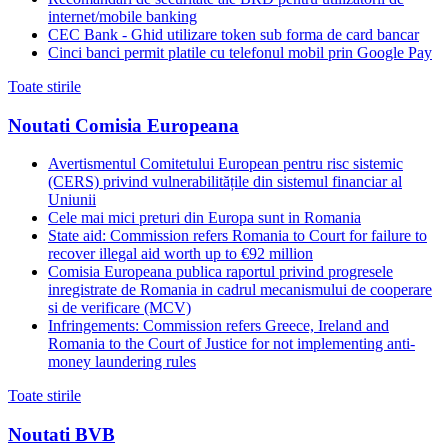
internet/mobile banking
CEC Bank - Ghid utilizare token sub forma de card bancar
Cinci banci permit platile cu telefonul mobil prin Google Pay
Toate stirile
Noutati Comisia Europeana
Avertismentul Comitetului European pentru risc sistemic
(CERS) privind vulnerabilitățile din sistemul financiar al
Uniunii
Cele mai mici preturi din Europa sunt in Romania
State aid: Commission refers Romania to Court for failure to
recover illegal aid worth up to €92 million
Comisia Europeana publica raportul privind progresele
inregistrate de Romania in cadrul mecanismului de cooperare
si de verificare (MCV)
Infringements: Commission refers Greece, Ireland and
Romania to the Court of Justice for not implementing anti-
money laundering rules
Toate stirile
Noutati BVB