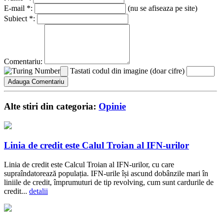
E-mail *:
(nu se afiseaza pe site)
Subiect *:
Comentariu:
Tastati codul din imagine (doar cifre)
Alte stiri din categoria:
Opinie
Linia de credit este Calul Troian al IFN-urilor
Linia de credit este Calcul Troian al IFN-urilor, cu care
supraîndatorează populația. IFN-urile își ascund dobânzile mari în
liniile de credit, împrumuturi de tip revolving, cum sunt cardurile de
credit...
detalii