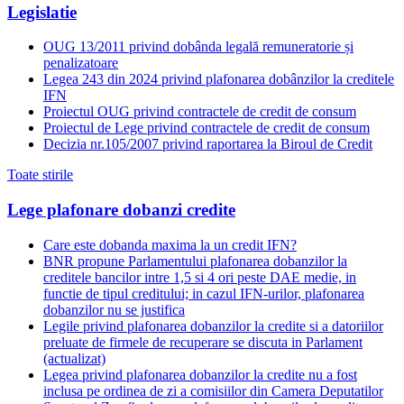
Legislatie
OUG 13/2011 privind dobânda legală remuneratorie și
penalizatoare
Legea 243 din 2024 privind plafonarea dobânzilor la creditele
IFN
Proiectul OUG privind contractele de credit de consum
Proiectul de Lege privind contractele de credit de consum
Decizia nr.105/2007 privind raportarea la Biroul de Credit
Toate stirile
Lege plafonare dobanzi credite
Care este dobanda maxima la un credit IFN?
BNR propune Parlamentului plafonarea dobanzilor la
creditele bancilor intre 1,5 si 4 ori peste DAE medie, in
functie de tipul creditului; in cazul IFN-urilor, plafonarea
dobanzilor nu se justifica
Legile privind plafonarea dobanzilor la credite si a datoriilor
preluate de firmele de recuperare se discuta in Parlament
(actualizat)
Legea privind plafonarea dobanzilor la credite nu a fost
inclusa pe ordinea de zi a comisiilor din Camera Deputatilor