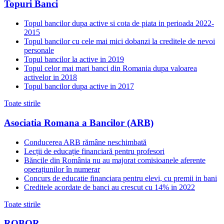
Topuri Banci
Topul bancilor dupa active si cota de piata in perioada 2022-
2015
Topul bancilor cu cele mai mici dobanzi la creditele de nevoi
personale
Topul bancilor la active in 2019
Topul celor mai mari banci din Romania dupa valoarea
activelor in 2018
Topul bancilor dupa active in 2017
Toate stirile
Asociatia Romana a Bancilor (ARB)
Conducerea ARB rămâne neschimbată
Lecții de educație financiară pentru profesori
Băncile din România nu au majorat comisioanele aferente
operațiunilor în numerar
Concurs de educatie financiara pentru elevi, cu premii in bani
Creditele acordate de banci au crescut cu 14% in 2022
Toate stirile
ROBOR