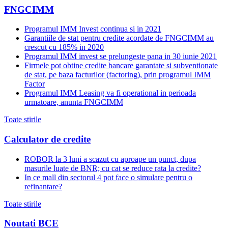
FNGCIMM
Programul IMM Invest continua si in 2021
Garantiile de stat pentru credite acordate de FNGCIMM au
crescut cu 185% in 2020
Programul IMM invest se prelungeste pana in 30 iunie 2021
Firmele pot obtine credite bancare garantate si subventionate
de stat, pe baza facturilor (factoring), prin programul IMM
Factor
Programul IMM Leasing va fi operational in perioada
urmatoare, anunta FNGCIMM
Toate stirile
Calculator de credite
ROBOR la 3 luni a scazut cu aproape un punct, dupa
masurile luate de BNR; cu cat se reduce rata la credite?
In ce mall din sectorul 4 pot face o simulare pentru o
refinantare?
Toate stirile
Noutati BCE