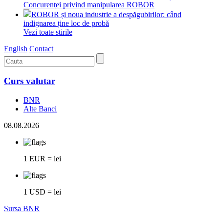
Concurenței privind manipularea ROBOR
ROBOR și noua industrie a despăgubirilor: când
indignarea ține loc de probă
Vezi toate stirile
English
Contact
Curs valutar
BNR
Alte Banci
08.08.2026
1 EUR = lei
1 USD = lei
Sursa BNR