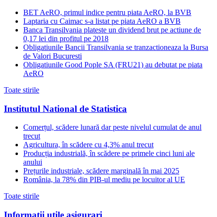
BET AeRO, primul indice pentru piata AeRO, la BVB
Laptaria cu Caimac s-a listat pe piata AeRO a BVB
Banca Transilvania plateste un dividend brut pe actiune de
0,17 lei din profitul pe 2018
Obligatiunile Bancii Transilvania se tranzactioneaza la Bursa
de Valori Bucuresti
Obligatiunile Good Pople SA (FRU21) au debutat pe piata
AeRO
Toate stirile
Institutul National de Statistica
Comerțul, scădere lunară dar peste nivelul cumulat de anul
trecut
Agricultura, în scădere cu 4,3% anul trecut
Producția industrială, în scădere pe primele cinci luni ale
anului
Prețurile industriale, scădere marginală în mai 2025
România, la 78% din PIB-ul mediu pe locuitor al UE
Toate stirile
Informatii utile asigurari