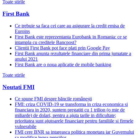
Toate stirile
First Bank
Ce trebuie sa faca cei care au asigurare la credit emisa de
Euroins
First Bank este reprezentanta Eurobank in Romania: ce se
intampla cu creditele Bancpost?
Clientii First Bank pot face plati prin Google Pay
First Bank anunta rezultatele financiare din prima jumatate a
anului 2021
First Bank are o noua aplicatie de mobile banking
Toate stirile
Noutati FMI
Ce spune FMI despre băncile românești
FMI: criza COVID-19 se transforma in criza economica si
financiara in 2020, suntem pregatiti cu 1 trilion (o mie de
miliarde) de dolari, pentru a ajuta tarile in dificultate;
prioritatea sunt ajutoarele financiare pentru familiile si firmele
vulnerabile
FMI cere BNR sa intareasca politica monetara iar Guvernului
sa modifice legea pensiilor