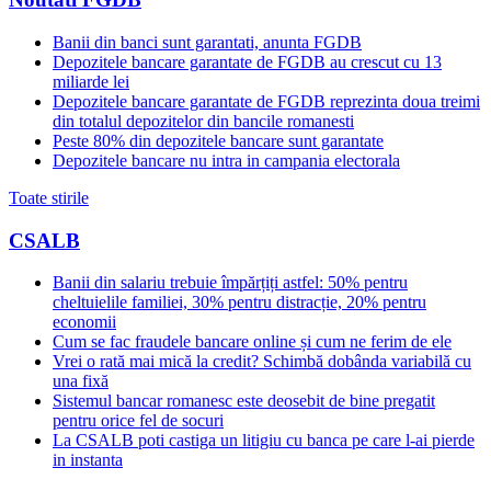
Banii din banci sunt garantati, anunta FGDB
Depozitele bancare garantate de FGDB au crescut cu 13
miliarde lei
Depozitele bancare garantate de FGDB reprezinta doua treimi
din totalul depozitelor din bancile romanesti
Peste 80% din depozitele bancare sunt garantate
Depozitele bancare nu intra in campania electorala
Toate stirile
CSALB
Banii din salariu trebuie împărțiți astfel: 50% pentru
cheltuielile familiei, 30% pentru distracție, 20% pentru
economii
Cum se fac fraudele bancare online și cum ne ferim de ele
Vrei o rată mai mică la credit? Schimbă dobânda variabilă cu
una fixă
Sistemul bancar romanesc este deosebit de bine pregatit
pentru orice fel de socuri
La CSALB poti castiga un litigiu cu banca pe care l-ai pierde
in instanta