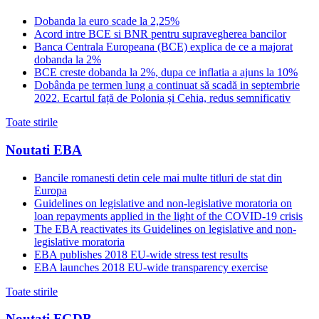
Dobanda la euro scade la 2,25%
Acord intre BCE si BNR pentru supravegherea bancilor
Banca Centrala Europeana (BCE) explica de ce a majorat
dobanda la 2%
BCE creste dobanda la 2%, dupa ce inflatia a ajuns la 10%
Dobânda pe termen lung a continuat să scadă in septembrie
2022. Ecartul față de Polonia și Cehia, redus semnificativ
Toate stirile
Noutati EBA
Bancile romanesti detin cele mai multe titluri de stat din
Europa
Guidelines on legislative and non-legislative moratoria on
loan repayments applied in the light of the COVID-19 crisis
The EBA reactivates its Guidelines on legislative and non-
legislative moratoria
EBA publishes 2018 EU-wide stress test results
EBA launches 2018 EU-wide transparency exercise
Toate stirile
Noutati FGDB