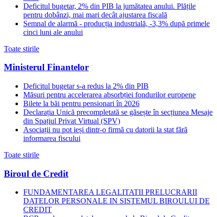
Deficitul bugetar, 2% din PIB la jumătatea anului. Plățile
pentru dobânzi, mai mari decât ajustarea fiscală
Semnal de alarmă - producția industrială, -3,3% după primele
cinci luni ale anului
Toate stirile
Ministerul Finantelor
Deficitul bugetar s-a redus la 2% din PIB
Măsuri pentru accelerarea absorbției fondurilor europene
Bilete la băi pentru pensionari în 2026
Declarația Unică precompletată se găsește în secțiunea Mesaje
din Spațiul Privat Virtual (SPV)
Asociații nu pot ieși dintr-o firmă cu datorii la stat fără
informarea fiscului
Toate stirile
Biroul de Credit
FUNDAMENTAREA LEGALITATII PRELUCRARII
DATELOR PERSONALE IN SISTEMUL BIROULUI DE
CREDIT