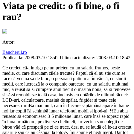
Viata pe credit: o fi bine, o fi
rau?
Autor:
Bancherul.ro
Publicat la: 2008-03-10 18:42
Ultima actualizare: 2008-03-10 18:42
Ce credeti cã-l intriga pe un prieten cu un salariu frumos, peste
medie, cu care discutam zilele trecute? Faptul cã el nu stie cum se
face cã vecina sa de bloc, o persoanã putin mai în vârstã, cu studii
medii, care lucreazã la o companie oarecare, cu un salariu mult mai
mic, a reusit sã-si cumpere anul trecut o masinã nouã, sã-si renoveze
si sã-si remobileze toatã casa, inclusiv cu dotãrile de ultimul rãcnet:
LCD-uri, calculatoare, masinã de spãlat, frigider si toate cele
necesare. rnrnBa mai mult, cam în fiecare sãptãmânã apare în haine
noi iar copiii îsi schimbã lunar telefonul mobil si ipod-ul. ½Eu abia
reusesc sã economisesc 3-5 milioane lunar, care însã se topesc rapid
în luna urmãtoare, pe diverse cheltuieli, iar vecina sau colegii de
birou vãd cã prosperã pe zi ce trece, desi nu se laudã cã le-au crescut
salariile sau cã au câstigat la loto½, îmi spune el nedumerit. Dar tot