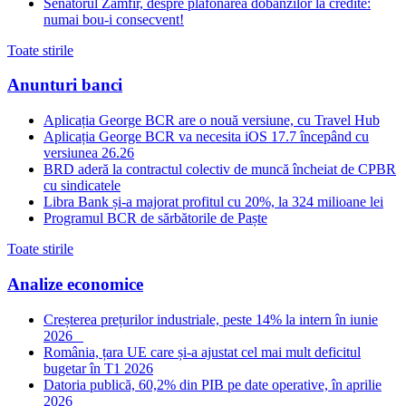
Senatorul Zamfir, despre plafonarea dobanzilor la credite:
numai bou-i consecvent!
Toate stirile
Anunturi banci
Aplicația George BCR are o nouă versiune, cu Travel Hub
Aplicația George BCR va necesita iOS 17.7 începând cu
versiunea 26.26
BRD aderă la contractul colectiv de muncă încheiat de CPBR
cu sindicatele
Libra Bank și-a majorat profitul cu 20%, la 324 milioane lei
Programul BCR de sărbătorile de Paște
Toate stirile
Analize economice
Creșterea prețurilor industriale, peste 14% la intern în iunie
2026
România, țara UE care și-a ajustat cel mai mult deficitul
bugetar în T1 2026
Datoria publică, 60,2% din PIB pe date operative, în aprilie
2026