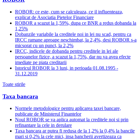
ROBOR: ce este, cum se calculeaza, ce il influenteaza,
explicat de Asociatia Pietelor Financiare
ROBOR a scazut la 1,59%, dupa ce BNR a redus dobanda la
1,25%
Dobanzile variabile la creditele noi in lei nu scad, pentru ca
IRCC ramane aproape neschimbat, la 2,4%, desi ROBOR s-a
micsorat cu un punct, la 2,2%
IRCC, indicele de dobanda pentru creditele in lei ale
persoanelor fizice, a scazut la 1,75%, dar nu va avea efecte
imediate pe piata creditarii
Istoricul ROBOR la 3 luni, in perioada 01.08.1995 -
31.12.2019
Toate stirile
Taxa bancara
Normele metodologice pentru aplicarea taxei bancare,
publicate de Ministerul Finantelor
Noul ROBOR se va aplica automat la creditele noi si prin
refinantare la cele in derulare
Taxa bancara ar putea fi redusa de la 1,2% la 0,4% la bancile
mari si 0,2% la cele mici, insa bancherii avertizeaza ca