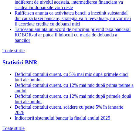
indiferent de nivelul acesteia, intermedierea financiara va
scadea iar dobanzile vor creste
Raiffeisen anunta ca activitatea bancii a incetinit substantial
din cauza taxei bancare; strategia va fi reevaluata, nu vor mai
fi acordate credite cu dobanzi mici
Tariceanu anunta un acord de principiu privind taxa bancara:
ROBOR-ul ar putea fi inlocuit cu marja de dobanda a
bancilor
Toate stirile
Statistici BNR
Deficitul contului curent, cu 5% mai mic după primele cinci
luni ale anului
Deficitul contului curent, cu 12% mai mic după prima treime a
anului
Deficitul contului curent, cu 12% mai mic după primele două
luni ale anului
Deficitul contului curent, scădere cu peste 5% în ianuarie
2026
Indicatorii sistemului bancar la finalul anului 2025
Toate stirile