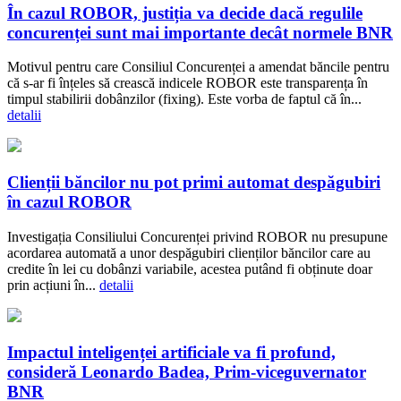
În cazul ROBOR, justiția va decide dacă regulile
concurenței sunt mai importante decât normele BNR
Motivul pentru care Consiliul Concurenței a amendat băncile pentru
că s-ar fi înțeles să crească indicele ROBOR este transparența în
timpul stabilirii dobânzilor (fixing). Este vorba de faptul că în...
detalii
Clienții băncilor nu pot primi automat despăgubiri
în cazul ROBOR
Investigația Consiliului Concurenței privind ROBOR nu presupune
acordarea automată a unor despăgubiri clienților băncilor care au
credite în lei cu dobânzi variabile, acestea putând fi obținute doar
prin acțiuni în...
detalii
Impactul inteligenței artificiale va fi profund,
consideră Leonardo Badea, Prim-viceguvernator
BNR