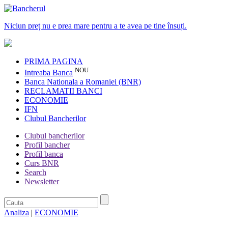
Niciun preț nu e prea mare pentru a te avea pe tine însuți.
PRIMA PAGINA
NOU
Intreaba Banca
Banca Nationala a Romaniei (BNR)
RECLAMATII BANCI
ECONOMIE
IFN
Clubul Bancherilor
Clubul bancherilor
Profil bancher
Profil banca
Curs BNR
Search
Newsletter
Analiza
|
ECONOMIE