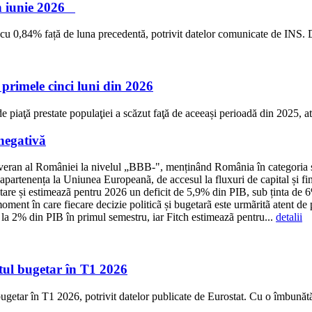
 în iunie 2026
26 cu 0,84% față de luna precedentă, potrivit datelor comunicate de INS. D
 primele cinci luni din 2026
de piaţă prestate populaţiei a scăzut faţă de aceeași perioadă din 2025, at
negativă
uveran al României la nivelul „BBB-", menținând România în categoria s
apartenența la Uniunea Europeanã, de accesul la fluxuri de capital și fin
tare și estimeazã pentru 2026 un deficit de 5,9% din PIB, sub ținta de
oment în care fiecare decizie politicã și bugetarã este urmãritã atent de 
s la 2% din PIB în primul semestru, iar Fitch estimeazã pentru...
detalii
itul bugetar în T1 2026
ugetar în T1 2026, potrivit datelor publicate de Eurostat. Cu o îmbunătă