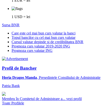
1 EUR = lei
1 USD = lei
Sursa BNR
Care este cel mai bun curs valutar la banci
Topul bancilor cu cel mai bun curs valutar
Cursul valutar depinde si de credibilitatea BNR
Prognoza curs valutar 2019-2020 ING
Prognoza curs valutar ING
Profil de Bancher
Horia Dragos Manda
, Presedintele Consiliului de Administratie
Patria Bank
Membru în Comitetul de Administrare a...
vezi profil
Toate Profilele