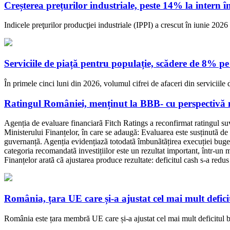
Creșterea prețurilor industriale, peste 14% la intern
Indicele preţurilor producţiei industriale (IPPI) a crescut în iunie 20
Serviciile de piață pentru populație, scădere de 8% pe
În primele cinci luni din 2026, volumul cifrei de afaceri din serviciile 
Ratingul României, menținut la BBB- cu perspectivă 
Agenția de evaluare financiarã Fitch Ratings a reconfirmat ratingul s
Ministerului Finanțelor, în care se adaugă: Evaluarea este susținutã de 
guvernanțã. Agenția evidențiazã totodatã îmbunãtãțirea execuției buge
categoria recomandatã investițiilor este un rezultat important, într-un m
Finanțelor aratã cã ajustarea produce rezultate: deficitul cash s-a redu
România, țara UE care și-a ajustat cel mai mult defic
România este țara membră UE care și-a ajustat cel mai mult deficitul b