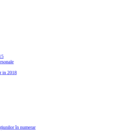
15
ersonale
r in 2018
țiunilor în numerar