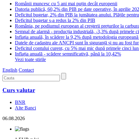
Românii muncesc cu 5 ani mai puțin decât europenii
Datoria publică, 60,2% din PIB pe date operative, în aprilie 20
Deficitul bugetar, 2% din PIB la jumătatea anului. Plățile pentru
Deficitul bugetar s-a redus la 2% din PIB
România, pe podiumul european al creșterii prețurilor la carburan
Semnal de alarmă - producția industrială, -3,3% după primele cin
Inflația anuală, în scădere la 9,2% după metodologia european
Datele de cadastru ale ANCPI sunt în siguranță și nu au fost fur
Deficitul contului curent, cu 5% mai mic după primele cinci luni
Inflația anuală - scădere semnificativă, până la 10,42%
Vezi toate stirile
English
Contact
Curs valutar
BNR
Alte Banci
06.08.2026