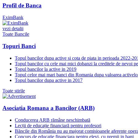
Profil de Banca
EximBank
vezi detalii
Toate Bancile
Topuri Banci
Topul bancilor dupa active si cota de piata in perioada 2022-20
Topul bancilor cu cele mai mici dobanzi la creditele de nevoi p
Topul bancilor la active in 2019
Topul celor mai mari banci din Romania dupa valoarea activelo
Topul bancilor dupa active in 2017
Toate stirile
Asociatia Romana a Bancilor (ARB)
Conducerea ARB rămâne neschimbată
Lecții de educație financiară pentru profesori
Băncile din România nu au majorat comisioanele aferente opera
Concurs de educatie financiara pentru elevi, cu premii in bani