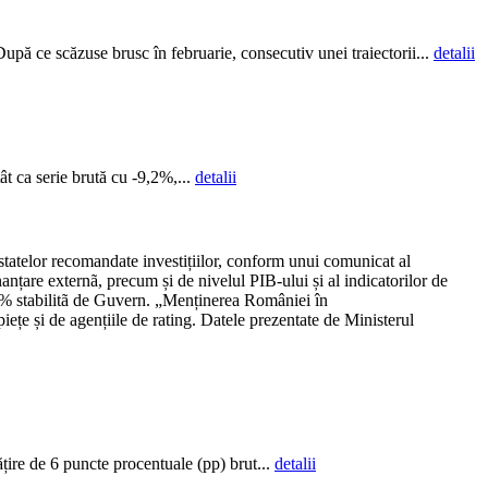
upă ce scăzuse brusc în februarie, consecutiv unei traiectorii...
detalii
ât ca serie brută cu -9,2%,...
detalii
tatelor recomandate investițiilor, conform unui comunicat al
anțare externã, precum și de nivelul PIB-ului și al indicatorilor de
 6% stabilitã de Guvern. „Menținerea României în
piețe și de agențiile de rating. Datele prezentate de Ministerul
țire de 6 puncte procentuale (pp) brut...
detalii