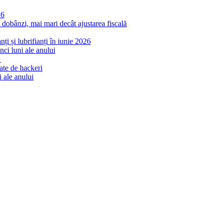
26
 dobânzi, mai mari decât ajustarea fiscală
ți și lubrifianți în iunie 2026
ci luni ale anului
ă
ate de hackeri
 ale anului