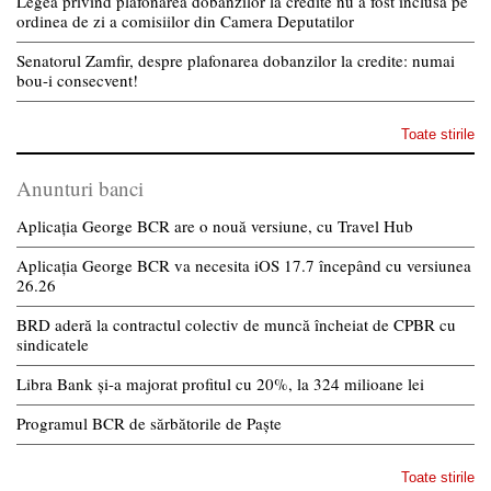
Legea privind plafonarea dobanzilor la credite nu a fost inclusa pe
ordinea de zi a comisiilor din Camera Deputatilor
Senatorul Zamfir, despre plafonarea dobanzilor la credite: numai
bou-i consecvent!
Toate stirile
Anunturi banci
Aplicația George BCR are o nouă versiune, cu Travel Hub
Aplicația George BCR va necesita iOS 17.7 începând cu versiunea
26.26
BRD aderă la contractul colectiv de muncă încheiat de CPBR cu
sindicatele
Libra Bank și-a majorat profitul cu 20%, la 324 milioane lei
Programul BCR de sărbătorile de Paște
Toate stirile