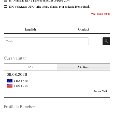
BT România ETF a generat un profit de peste 20%
ING selectează ONG-urile pentru donații prin aplicația Home Bank
Vezi toate stirile
English
Contact
Curs valutar
BNR
Alte Banci
09.08.2026
1 EUR = lei
1 USD = lei
Sursa BNR
Profil de Bancher