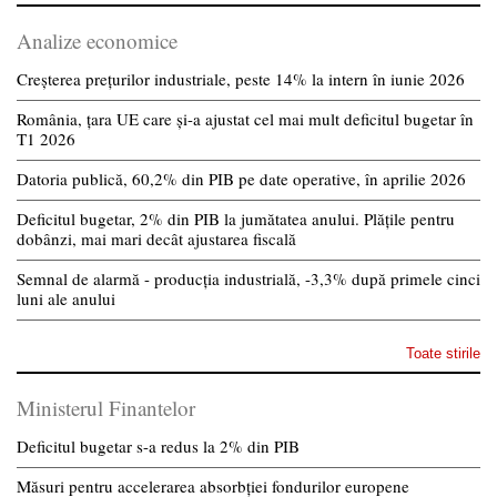
Analize economice
Creșterea prețurilor industriale, peste 14% la intern în iunie 2026
România, țara UE care și-a ajustat cel mai mult deficitul bugetar în
T1 2026
Datoria publică, 60,2% din PIB pe date operative, în aprilie 2026
Deficitul bugetar, 2% din PIB la jumătatea anului. Plățile pentru
dobânzi, mai mari decât ajustarea fiscală
Semnal de alarmă - producția industrială, -3,3% după primele cinci
luni ale anului
Toate stirile
Ministerul Finantelor
Deficitul bugetar s-a redus la 2% din PIB
Măsuri pentru accelerarea absorbției fondurilor europene