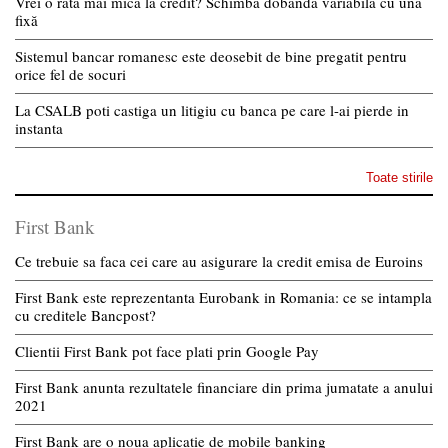
Vrei o rată mai mică la credit? Schimbă dobânda variabilă cu una
fixă
Sistemul bancar romanesc este deosebit de bine pregatit pentru
orice fel de socuri
La CSALB poti castiga un litigiu cu banca pe care l-ai pierde in
instanta
Toate stirile
First Bank
Ce trebuie sa faca cei care au asigurare la credit emisa de Euroins
First Bank este reprezentanta Eurobank in Romania: ce se intampla
cu creditele Bancpost?
Clientii First Bank pot face plati prin Google Pay
First Bank anunta rezultatele financiare din prima jumatate a anului
2021
First Bank are o noua aplicatie de mobile banking