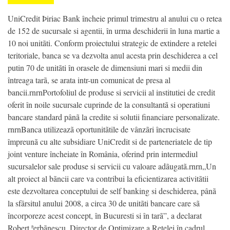
UniCredit Þiriac Bank încheie primul trimestru al anului cu o retea
de 152 de sucursale si agentii, în urma deschiderii în luna martie a
10 noi unitãti. Conform proiectului strategic de extindere a retelei
teritoriale, banca se va dezvolta anul acesta prin deschiderea a cel
putin 70 de unitãti în orasele de dimensiuni mari si medii din
întreaga tarã, se arata intr-un comunicat de presa al
bancii.rnrnPortofoliul de produse si servicii al institutiei de credit
oferit în noile sucursale cuprinde de la consultantã si operatiuni
bancare standard pânã la credite si solutii financiare personalizate.
rnrnBanca utilizeazã oportunitãtile de vânzãri încrucisate
împreunã cu alte subsidiare UniCredit si de parteneriatele de tip
joint venture încheiate în România, oferind prin intermediul
sucursalelor sale produse si servicii cu valoare adãugatã.rnrn„Un
alt proiect al bãncii care va contribui la eficientizarea activitãtii
este dezvoltarea conceptului de self banking si deschiderea, pânã
la sfârsitul anului 2008, a circa 30 de unitãti bancare care sã
încorporeze acest concept, în Bucuresti si în tarã”, a declarat
Robert ªerbãnescu, Director de Optimizare a Retelei în cadrul