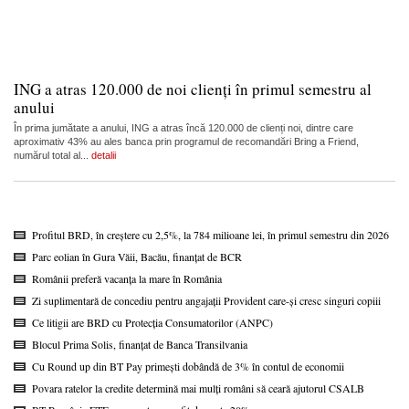
ING a atras 120.000 de noi clienți în primul semestru al
anului
În prima jumătate a anului, ING a atras încă 120.000 de clienți noi, dintre care
aproximativ 43% au ales banca prin programul de recomandări Bring a Friend,
numărul total al...
detalii
Profitul BRD, în creștere cu 2,5%, la 784 milioane lei, în primul semestru din 2026
Parc eolian în Gura Văii, Bacău, finanțat de BCR
Românii preferă vacanța la mare în România
Zi suplimentară de concediu pentru angajații Provident care-și cresc singuri copiii
Ce litigii are BRD cu Protecția Consumatorilor (ANPC)
Blocul Prima Solis, finanțat de Banca Transilvania
Cu Round up din BT Pay primești dobândă de 3% în contul de economii
Povara ratelor la credite determină mai mulți români să ceară ajutorul CSALB