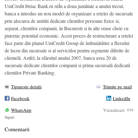
UniCredit Þiriac Bank.rn rnÎn a doua jumãtate a anului trecut,
banca a introdus un nou model de organizare a retelei de sucursale
prin alocarea de unitãti dedicate clientilor persoane fizice si,
separat, clientilor companii, în Bucuresti si în alte orase cheie cu
puternic potential economic. Acest proces de restructurare a retelei
face parte din planul UniCredit Group de îmbunãtãtire a fluxului
de lucru din sucursale si al serviciilor pentru segmente diferite de
clientelã. Astfel, la sfârsitul anului 2007, banca avea 20 de
sucursale dedicate clientilor companii si prima sucursalã dedicatã
clientilor Private Banking.
Tipareste detalii
Trimite pe mail
Facebook
LinkedIn
WhatsApp
Vizualizari:
939
Taguri:
Comentarii