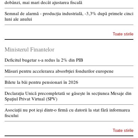
dobânzi, mai mari decât ajustarea fiscală
Semnal de alarmă - producția industrială, -3,3% după primele cinci
luni ale anului
Toate stirile
Ministerul Finantelor
Deficitul bugetar s-a redus la 2% din PIB
Măsuri pentru accelerarea absorbției fondurilor europene
Bilete la băi pentru pensionari în 2026
Declarația Unică precompletată se găsește în secțiunea Mesaje din
Spațiul Privat Virtual (SPV)
Asociații nu pot ieși dintr-o firmă cu datorii la stat fără informarea
fiscului
Toate stirile