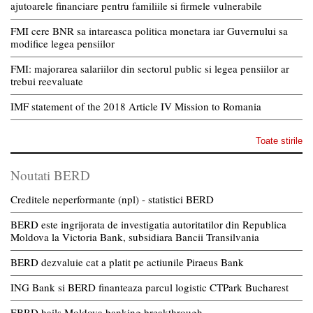
ajutoarele financiare pentru familiile si firmele vulnerabile
FMI cere BNR sa intareasca politica monetara iar Guvernului sa
modifice legea pensiilor
FMI: majorarea salariilor din sectorul public si legea pensiilor ar
trebui reevaluate
IMF statement of the 2018 Article IV Mission to Romania
Toate stirile
Noutati BERD
Creditele neperformante (npl) - statistici BERD
BERD este ingrijorata de investigatia autoritatilor din Republica
Moldova la Victoria Bank, subsidiara Bancii Transilvania
BERD dezvaluie cat a platit pe actiunile Piraeus Bank
ING Bank si BERD finanteaza parcul logistic CTPark Bucharest
EBRD hails Moldova banking breakthrough