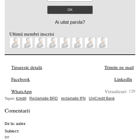
Ai uitat parola?
Ultimii membri inscrisi
Tipareste detalii
Trimite pe mail
Facebook
LinkedIn
WhatsApp
Vizualizari:
120
Taguri:
Icredit
Reclamatie BRD
reclamatie IFN
UniCredit Bank
Comentarii
De la: aalex
Subiect:
brr