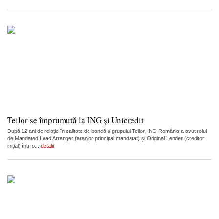
Teilor se împrumută la ING și Unicredit
După 12 ani de relație în calitate de bancă a grupului Teilor, ING România a avut rolul
de Mandated Lead Arranger (aranjor principal mandatat) și Original Lender (creditor
inițial) într-o...
detalii