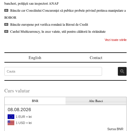
bancheri, polițiști sau inspectori ANAF
Băncile cer Consiliului Concurenței să publice probele privind pretinsa manipulare a
ROBOR
Băncile europene pot verifica românii la Biroul de Credit
Cardul Multicurrency, în zece valute, util pentru călătorii în străinătate
Vezi toate stirile
English
Contact
Curs valutar
BNR
Alte Banci
08.08.2026
1 EUR = lei
1 USD = lei
Sursa BNR