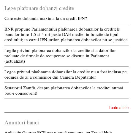
Lege plafonare dobanzi credite
Care este dobanda maxima la un credit IFN?
BNR propune Parlamentului plafonarea dobanzilor la creditele
bancilor intre 1,5 si 4 ori peste DAE medie, in functie de tipul
creditului; in cazul IFN-urilor, plafonarea dobanzilor nu se justifica
Legile privind plafonarea dobanzilor la credite si a datoriilor
preluate de firmele de recuperare se discuta in Parlament
(actualizat)
Legea privind plafonarea dobanzilor la credite nu a fost inclusa pe
ordinea de zi a comisiilor din Camera Deputatilor
Senatorul Zamfir, despre plafonarea dobanzilor la credite: numai
bou-i consecvent!
Toate stirile
Anunturi banci
Aplicația George BCR are o nouă versiune, cu Travel Hub