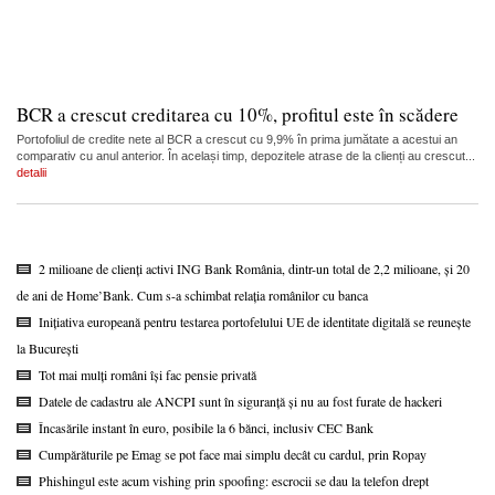
BCR a crescut creditarea cu 10%, profitul este în scădere
Portofoliul de credite nete al BCR a crescut cu 9,9% în prima jumătate a acestui an
comparativ cu anul anterior. În același timp, depozitele atrase de la clienți au crescut...
detalii
2 milioane de clienți activi ING Bank România, dintr-un total de 2,2 milioane, și 20
de ani de Home’Bank. Cum s-a schimbat relația românilor cu banca
Inițiativa europeană pentru testarea portofelului UE de identitate digitală se reunește
la București
Tot mai mulți români își fac pensie privată
Datele de cadastru ale ANCPI sunt în siguranță și nu au fost furate de hackeri
Încasările instant în euro, posibile la 6 bănci, inclusiv CEC Bank
Cumpărăturile pe Emag se pot face mai simplu decât cu cardul, prin Ropay
Phishingul este acum vishing prin spoofing: escrocii se dau la telefon drept