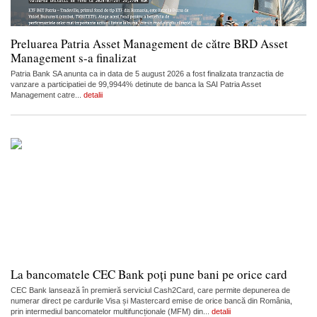
Preluarea Patria Asset Management de către BRD Asset
Management s-a finalizat
Patria Bank SA anunta ca in data de 5 august 2026 a fost finalizata tranzactia de
vanzare a participatiei de 99,9944% detinute de banca la SAI Patria Asset
Management catre...
detalii
La bancomatele CEC Bank poți pune bani pe orice card
CEC Bank lansează în premieră serviciul Cash2Card, care permite depunerea de
numerar direct pe cardurile Visa și Mastercard emise de orice bancă din România,
prin intermediul bancomatelor multifuncționale (MFM) din...
detalii