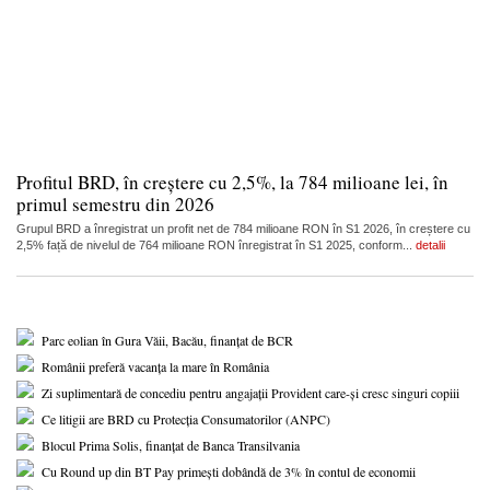
Profitul BRD, în creștere cu 2,5%, la 784 milioane lei, în
primul semestru din 2026
Grupul BRD a înregistrat un profit net de 784 milioane RON în S1 2026, în creștere cu
2,5% față de nivelul de 764 milioane RON înregistrat în S1 2025, conform...
detalii
Parc eolian în Gura Văii, Bacău, finanțat de BCR
Românii preferă vacanța la mare în România
Zi suplimentară de concediu pentru angajații Provident care-și cresc singuri copiii
Ce litigii are BRD cu Protecția Consumatorilor (ANPC)
Blocul Prima Solis, finanțat de Banca Transilvania
Cu Round up din BT Pay primești dobândă de 3% în contul de economii