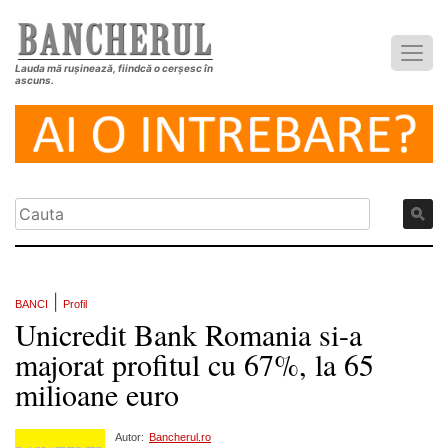
Lauda mă rușinează, fiindcă o cerșesc în
ascuns.
|
BANCI
Profil
Unicredit Bank Romania si-a
majorat profitul cu 67%, la 65
milioane euro
Autor:
Bancherul.ro