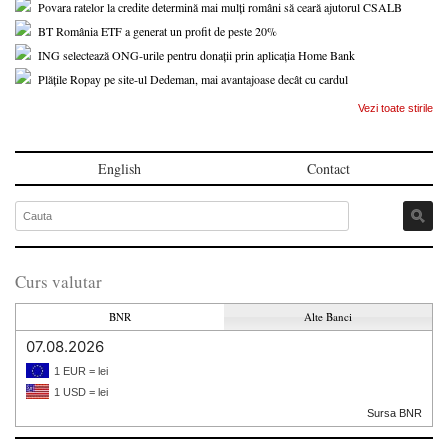
Povara ratelor la credite determină mai mulți români să ceară ajutorul CSALB
BT România ETF a generat un profit de peste 20%
ING selectează ONG-urile pentru donații prin aplicația Home Bank
Plățile Ropay pe site-ul Dedeman, mai avantajoase decât cu cardul
Vezi toate stirile
English
Contact
Curs valutar
BNR
Alte Banci
07.08.2026
1 EUR = lei
1 USD = lei
Sursa BNR