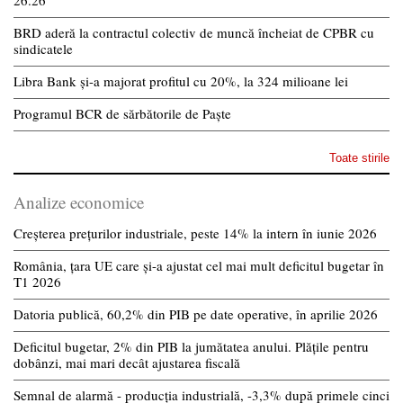
26.26
BRD aderă la contractul colectiv de muncă încheiat de CPBR cu
sindicatele
Libra Bank și-a majorat profitul cu 20%, la 324 milioane lei
Programul BCR de sărbătorile de Paște
Toate stirile
Analize economice
Creșterea prețurilor industriale, peste 14% la intern în iunie 2026
România, țara UE care și-a ajustat cel mai mult deficitul bugetar în
T1 2026
Datoria publică, 60,2% din PIB pe date operative, în aprilie 2026
Deficitul bugetar, 2% din PIB la jumătatea anului. Plățile pentru
dobânzi, mai mari decât ajustarea fiscală
Semnal de alarmă - producția industrială, -3,3% după primele cinci