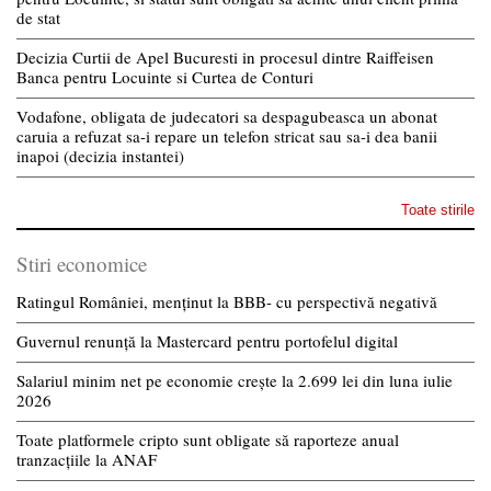
de stat
Decizia Curtii de Apel Bucuresti in procesul dintre Raiffeisen
Banca pentru Locuinte si Curtea de Conturi
Vodafone, obligata de judecatori sa despagubeasca un abonat
caruia a refuzat sa-i repare un telefon stricat sau sa-i dea banii
inapoi (decizia instantei)
Toate stirile
Stiri economice
Ratingul României, menținut la BBB- cu perspectivă negativă
Guvernul renunță la Mastercard pentru portofelul digital
Salariul minim net pe economie crește la 2.699 lei din luna iulie
2026
Toate platformele cripto sunt obligate să raporteze anual
tranzacțiile la ANAF