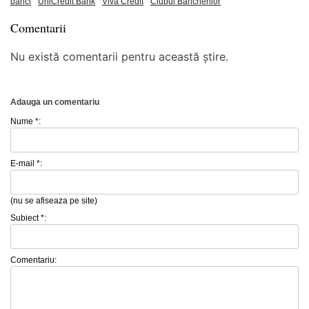
banci
UniCredit Bank
Viva Credit
Clubul Bancherilor
Comentarii
Nu există comentarii pentru această știre.
Adauga un comentariu
Nume *:
E-mail *:
(nu se afiseaza pe site)
Subiect *:
Comentariu: