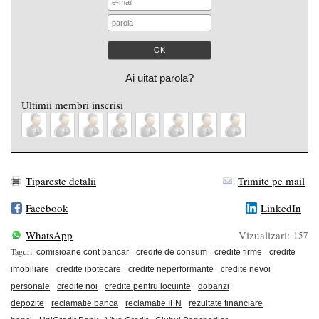
Ai uitat parola?
Ultimii membri inscrisi
Tipareste detalii
Trimite pe mail
Facebook
LinkedIn
WhatsApp
Vizualizari:
157
Taguri:
comisioane cont bancar
credite de consum
credite firme
credite
imobiliare
credite ipotecare
credite neperformante
credite nevoi
personale
credite noi
credite pentru locuinte
dobanzi
depozite
reclamatie banca
reclamatie IFN
rezultate financiare