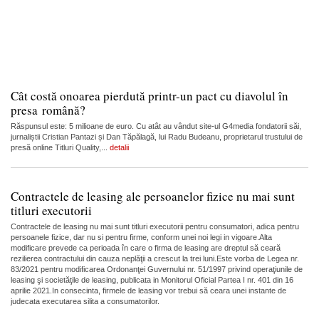
Cât costă onoarea pierdută printr-un pact cu diavolul în
presa română?
Răspunsul este: 5 milioane de euro. Cu atât au vândut site-ul G4media fondatorii săi,
jurnaliștii Cristian Pantazi și Dan Tăpălagă, lui Radu Budeanu, proprietarul trustului de
presă online Titluri Quality,...
detalii
Contractele de leasing ale persoanelor fizice nu mai sunt
titluri executorii
Contractele de leasing nu mai sunt titluri executorii pentru consumatori, adica pentru
persoanele fizice, dar nu si pentru firme, conform unei noi legi in vigoare.Alta
modificare prevede ca perioada în care o firma de leasing are dreptul să ceară
rezilierea contractului din cauza neplăţii a crescut la trei luni.Este vorba de Legea nr.
83/2021 pentru modificarea Ordonanţei Guvernului nr. 51/1997 privind operaţiunile de
leasing şi societăţile de leasing, publicata in Monitorul Oficial Partea I nr. 401 din 16
aprilie 2021.In consecinta, firmele de leasing vor trebui să ceara unei instante de
judecata executarea silita a consumatorilor.