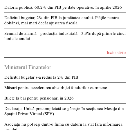
Datoria publică, 60,2% din PIB pe date operative, în aprilie 2026
Deficitul bugetar, 2% din PIB la jumătatea anului. Plățile pentru
dobânzi, mai mari decât ajustarea fiscală
Semnal de alarmă - producția industrială, -3,3% după primele cinci
luni ale anului
Toate stirile
Ministerul Finantelor
Deficitul bugetar s-a redus la 2% din PIB
Măsuri pentru accelerarea absorbției fondurilor europene
Bilete la băi pentru pensionari în 2026
Declarația Unică precompletată se găsește în secțiunea Mesaje din
Spațiul Privat Virtual (SPV)
Asociații nu pot ieși dintr-o firmă cu datorii la stat fără informarea
fiscului