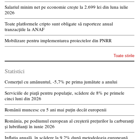
Salariul minim net pe economie crește la 2.699 lei din luna iulie
2026
Toate platformele cripto sunt obligate să raporteze anual
tranzacțiile la ANAF
Mobilizare pentru implementarea proiectelor din PNRR
Toate stirile
Statistici
Comerțul cu amănuntul, -5,7% pe prima jumătate a anului
Serviciile de piață pentru populație, scădere de 8% pe primele
cinci luni din 2026
Românii muncesc cu 5 ani mai puțin decât europenii
România, pe podiumul european al creșterii prețurilor la carburanți
și lubrifianți în iunie 2026
Inflația anuală, în scădere la 9,2% după metodologia europeană