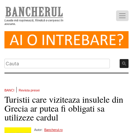
Lauda mă rușinează, fiindcă o cerșesc în
ascuns.
|
BANCI
Revista presei
Turistii care viziteaza insulele din
Grecia ar putea fi obligati sa
utilizeze cardul
Autor:
Bancherul.ro