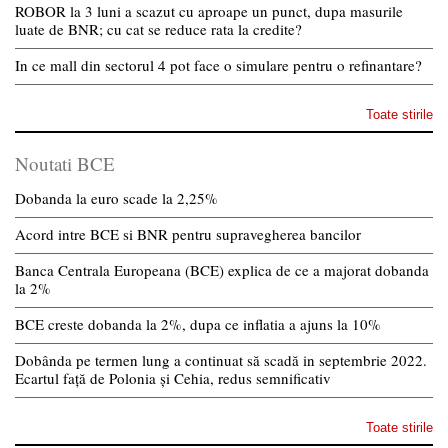
ROBOR la 3 luni a scazut cu aproape un punct, dupa masurile
luate de BNR; cu cat se reduce rata la credite?
In ce mall din sectorul 4 pot face o simulare pentru o refinantare?
Toate stirile
Noutati BCE
Dobanda la euro scade la 2,25%
Acord intre BCE si BNR pentru supravegherea bancilor
Banca Centrala Europeana (BCE) explica de ce a majorat dobanda
la 2%
BCE creste dobanda la 2%, dupa ce inflatia a ajuns la 10%
Dobânda pe termen lung a continuat să scadă in septembrie 2022.
Ecartul față de Polonia și Cehia, redus semnificativ
Toate stirile