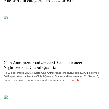
Alte stiri din categoria:
Revista presei
Club Antreprenor aniversează 5 ani cu concert
Nightlosers, la Clubul Quantic
Pe 23 septembrie 2025, revista Club Antreprenor lansează ediția a XXIII-a printr-o
Gală specială organizată la Clubul Quantic, Șoseaua Grozăvești nr. 82, Sector 6,
București, conform unui comunicat de presă, în care se...
detalii