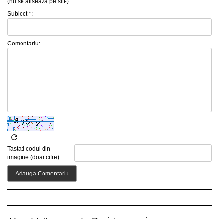
(nu se afiseaza pe site)
Subiect *:
Comentariu:
Tastati codul din
imagine (doar cifre)