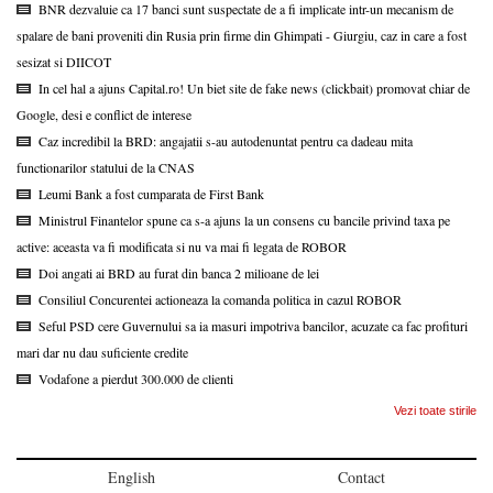
BNR dezvaluie ca 17 banci sunt suspectate de a fi implicate intr-un mecanism de
spalare de bani proveniti din Rusia prin firme din Ghimpati - Giurgiu, caz in care a fost
sesizat si DIICOT
In cel hal a ajuns Capital.ro! Un biet site de fake news (clickbait) promovat chiar de
Google, desi e conflict de interese
Caz incredibil la BRD: angajatii s-au autodenuntat pentru ca dadeau mita
functionarilor statului de la CNAS
Leumi Bank a fost cumparata de First Bank
Ministrul Finantelor spune ca s-a ajuns la un consens cu bancile privind taxa pe
active: aceasta va fi modificata si nu va mai fi legata de ROBOR
Doi angati ai BRD au furat din banca 2 milioane de lei
Consiliul Concurentei actioneaza la comanda politica in cazul ROBOR
Seful PSD cere Guvernului sa ia masuri impotriva bancilor, acuzate ca fac profituri
mari dar nu dau suficiente credite
Vodafone a pierdut 300.000 de clienti
Vezi toate stirile
English
Contact